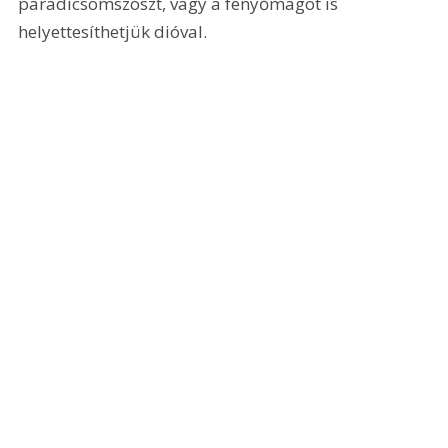
paradicsomszószt, vagy a fenyőmagot is 
helyettesíthetjük dióval.