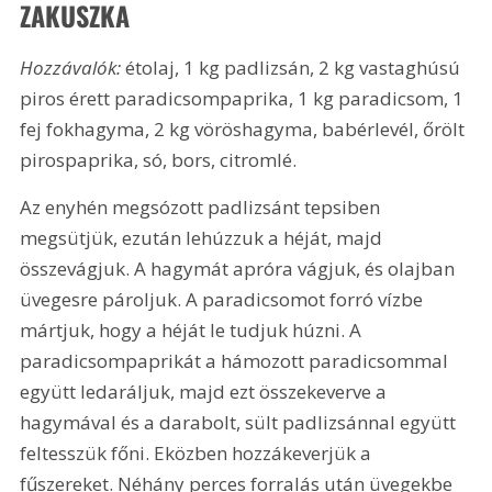
ZAKUSZKA
Hozzávalók: 
étolaj, 
1 kg
 padlizsán, 
2 kg
 vastaghúsú 
piros érett paradicsompaprika, 
1 kg
 paradicsom, 1 
fej fokhagyma, 
2 kg
 vöröshagyma, babérlevél, őrölt 
pirospaprika, só, bors, citromlé.
Az enyhén megsózott padlizsánt tepsiben 
megsütjük, ezután lehúzzuk a héját, majd 
összevágjuk. A hagymát apróra vágjuk, és olajban 
üvegesre pároljuk. A paradicsomot forró vízbe 
mártjuk, hogy a héját le tudjuk húzni. A 
paradicsompaprikát a hámozott paradicsommal 
együtt ledaráljuk, majd ezt összekeverve a 
hagymával és a darabolt, sült padlizsánnal együtt 
feltesszük főni. Eközben hozzákeverjük a 
fűszereket. Néhány perces forralás után üvegekbe 