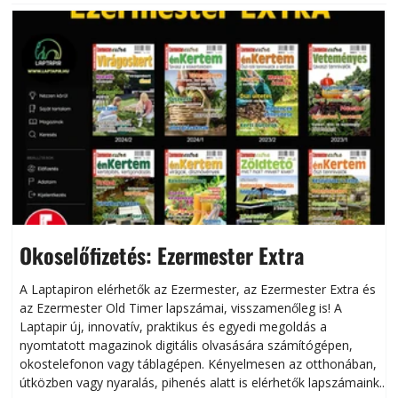
Okoselőfizetés: Ezermester Extra
A Laptapiron elérhetők az Ezermester, az Ezermester Extra és
az Ezermester Old Timer lapszámai, visszamenőleg is! A
Laptapir új, innovatív, praktikus és egyedi megoldás a
L
nyomtatott magazinok digitális olvasására számítógépen,
okostelefonon vagy táblagépen. Kényelmesen az otthonában,
útközben vagy nyaralás, pihenés alatt is elérhetők lapszámaink.
ú