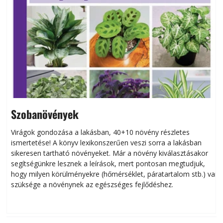
Szobanövények
Virágok gondozása a lakásban, 40+10 növény részletes
ismertetése! A könyv lexikonszerűen veszi sorra a lakásban
s
sikeresen tart­ha­tó növényeket. Már a növény kiválasztásakor
h
segítségünkre lesznek a leírások, mert pontosan megtudjuk,
k
hogy milyen körülményekre (hőmérséklet, páratartalom stb.) van
szüksége a növénynek az egészséges fejlődéshez.
t