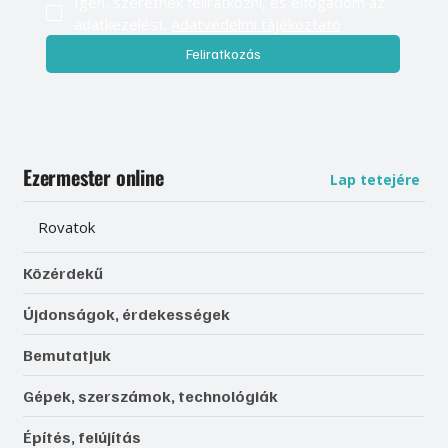
Igen, szeretnék feliratkozni, és elfogadom az 
adatkezelést. 
Adatvédelmi tájékoztató
Feliratkozás
Ezermester online
Lap tetejére
Rovatok
Közérdekű
Újdonságok, érdekességek
Bemutatjuk
Gépek, szerszámok, technológiák
Építés, felújítás