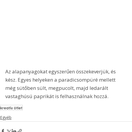
Az alapanyagokat egyszerűen összekeverjük, és 
kész. Egyes helyeken a paradicsompüré mellett 
még sütőben sült, megpucolt, majd ledarált 
vastaghúsú paprikát is felhasználnak hozzá.
kreatív ötlet
Egyéb