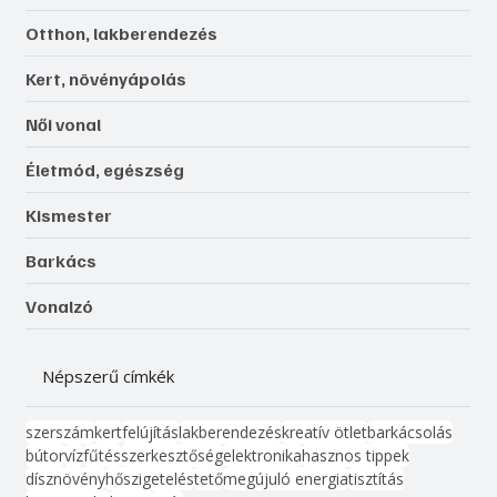
Otthon, lakberendezés
Kert, növényápolás
Női vonal
Életmód, egészség
Kismester
Barkács
Vonalzó
Népszerű címkék
szerszám
kert
felújítás
lakberendezés
kreatív ötlet
barkácsolás
bútor
víz
fűtés
szerkesztőség
elektronika
hasznos tippek
dísznövény
hőszigetelés
tető
megújuló energia
tisztítás