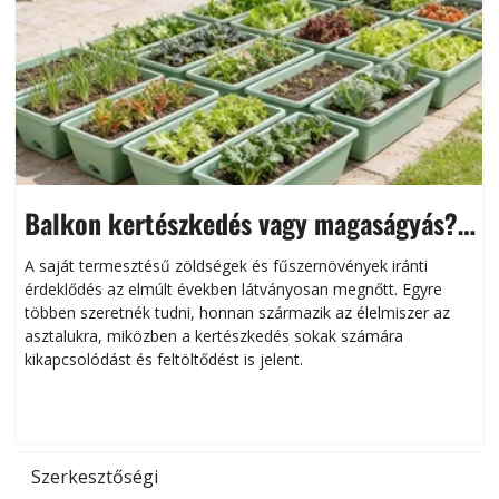
Balkon kertészkedés vagy magaságyás?
Helytakarékos kertészkedés
A saját termesztésű zöldségek és fűszernövények iránti
érdeklődés az elmúlt években látványosan megnőtt. Egyre
többen szeretnék tudni, honnan származik az élelmiszer az
l
asztalukra, miközben a kertészkedés sokak számára
kikapcsolódást és feltöltődést is jelent.
é
d
Szerkesztőségi