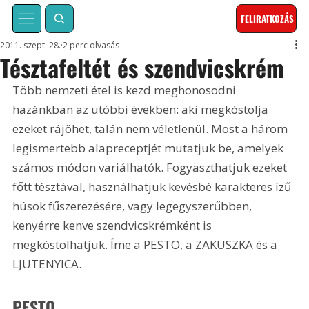
FELIRATKOZÁS
2011. szept. 28.
2 perc olvasás
Tésztafeltét és szendvicskrém
Több nemzeti étel is kezd meghonosodni 
hazánkban az utóbbi években: aki megkóstolja 
ezeket rájöhet, talán nem véletlenül. Most a három 
legismertebb alapreceptjét mutatjuk be, amelyek 
számos módon variálhatók. Fogyaszthatjuk ezeket 
főtt tésztával, használhatjuk kevésbé karakteres ízű 
húsok fűszerezésére, vagy legegyszerűbben, 
kenyérre kenve szendvicskrémként is 
megkóstolhatjuk. Íme a PESTO, a ZAKUSZKA és a 
LJUTENYICA.
PESTO