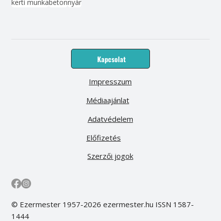
kerti munka
beton
nyár
Kapcsolat
Impresszum
Médiaajánlat
Adatvédelem
Előfizetés
Szerzői jogok
© Ezermester 1957-2026 ezermester.hu ISSN 1587-
1444