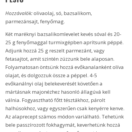
Hozzávalók: 
olivaolaj, só, bazsalikom, 
parmezánsajt, fenyőmag.
Két maréknyi bazsalikomlevelet kevés sóval és 20-
25 g
 fenyőmaggal turmixgépben aprítsunk péppé. 
Adjunk hozzá 
25 g
 reszelt parmezánt, vagy 
fetasajtot, amit szintén zúzzunk bele alaposan. 
Folyamatosan öntsünk hozzá evőkanalanként olíva 
olajat, és dolgozzuk össze a péppel. 4-5 
evőkanálnyi olaj belekeverését követően a 
mártásnak majonézhez hasonló állagúvá kell 
válnia. Fogyasztható főtt tésztákhoz, párolt 
halhúsokhoz, vagy egyszerűen csak kenyérre kenve. 
Az alaprecept számos módon variálható. Tehetünk 
bele passzírozott fokhagymát, keverhetünk hozzá 