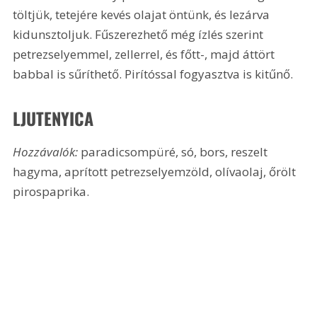
töltjük, tetejére kevés olajat öntünk, és lezárva 
kidunsztoljuk. Fűszerezhető még ízlés szerint 
petrezselyemmel, zellerrel, és főtt-, majd áttört 
babbal is sűríthető. Pirítóssal fogyasztva is kitűnő.
LJUTENYICA
Hozzávalók: 
paradicsompüré, só, bors, reszelt 
hagyma, aprított petrezselyemzöld, olívaolaj, őrölt 
pirospaprika.