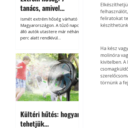
Elkészíthetjü
tanács, amivel
felhasználót
megóvhatjuk
feliratokat t
Ismét extrém hőség várható
autónkat a nyári
készíthetünk
Magyarországon. A tűző napon
álló autók utastere már néhány
károktól
perc alatt rendkívül
felmelegszik, és rövid időn belül
Ha kész vagy
akár a 60-70 °C-ot is
molinóra vag
megközelítheti. Ez nemcsak a
kivitelben. 
beszállást teszi kellemetlenné,
csomagküldő 
hanem az autó állapotára és a
benne hagyott tárgyakra is
szerelőcsoma
káros hatással lehet. Néhány
törnünk a fe
egyszerű óvintézkedéssel
azonban jelentősen
csökkenthetjük a hőség káros
hatásait.
Kültéri hűtés: hogyan
tehetjük