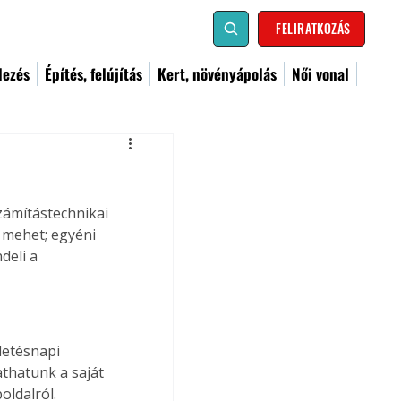
FELIRATKOZÁS
dezés
Építés, felújítás
Kert, növényápolás
Női vonal
számítástechnikai 
 mehet; egyéni 
eli a 
letésnapi 
thatunk a saját 
oldalról. 