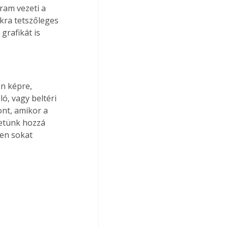
ram vezeti a 
kra tetszőleges 
grafikát is 
n képre, 
ó, vagy beltéri 
nt, amikor a 
etünk hozzá 
jen sokat 