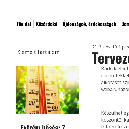
Főoldal
Közérdekű
Újdonságok, érdekességek
Bem
2013. nov. 19.
1 per
Terve
Kiemelt tartalom
Bárki kiélhet
ismeretekkel
alkotását sz
webáruházon
Készülhet eg
köszöntő, ka
Extrém hőség: 7
fotóink közü