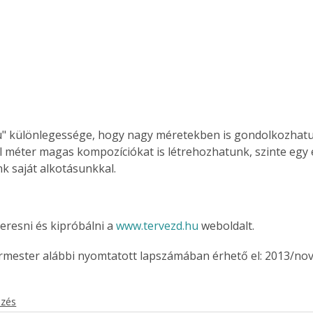
u" különlegessége, hogy nagy méretekben is gondolkozhatu
l méter magas kompozíciókat is létrehozhatunk, szinte egy e
k saját alkotásunkkal.
eresni és kipróbálni a 
www.tervezd.hu
 weboldalt.
ermester alábbi nyomtatott lapszámában érhető el: 2013/no
ezés