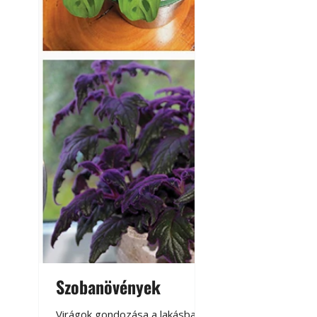
Szobanövények
Virágoskert: k
teraszon, laká
Virágok gondozása a lakásban,