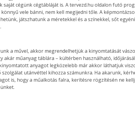
k saját cégünk cégtábláját is. A tervezd.hu oldalon futó prog
, könnyű vele bánni, nem kell megijedni tőle. A képmontázso
ehetünk, játszhatunk a méretekkel és a színekkel, sőt egyéni 
.
unk a művel, akkor megrendelhetjük a kinyomtatását vászo
y akár műanyag táblára – kültérben használható, időjárásáll
A kinyomtatott anyagot legközelebb már akkor láthatjuk viszo
szolgálat utánvéttel kihozza számunkra. Ha akarunk, kérh
got is, hogy a műalkotás falra, kerítésre rögzítésén ne kell
jünket. 