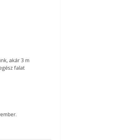
nk, akár 
3 m
gész falat 
vember.