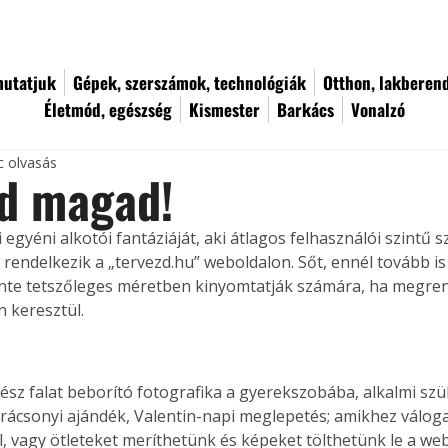
utatjuk
Gépek, szerszámok, technológiák
Otthon, lakberen
Életmód, egészség
Kismester
Barkács
Vonalzó
c olvasás
zd magad!
i egyéni alkotói fantáziáját, aki átlagos felhasználói szintű 
 rendelkezik a „tervezd.hu” weboldalon. Sőt, ennél tovább is
inte tetszőleges méretben kinyomtatják számára, ha megrend
 keresztül.
ész falat beborító fotografika a gyerekszobába, alkalmi szü
rácsonyi ajándék, Valentin-napi meglepetés; amikhez váloga
l, vagy ötleteket meríthetünk és képeket tölthetünk le a web