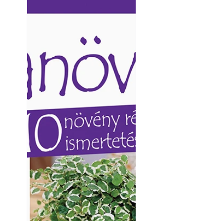
Varrógéptűk
Ezermester lapszámai. A
Ezermester lapszámai
Laptapir kényelmes megoldás,
Laptapir kényelmes 
mert: – t
mert: – t