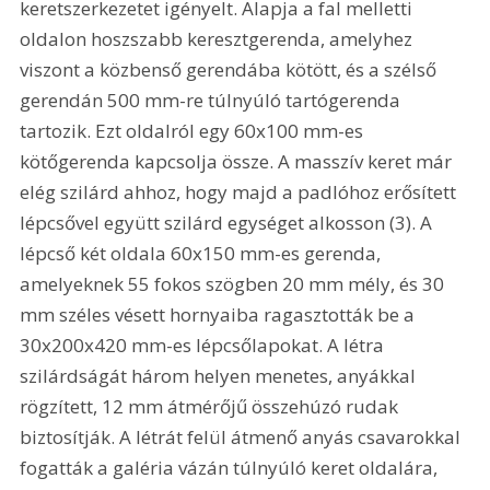
keretszerkezetet igényelt. Alapja a fal melletti 
oldalon hoszszabb keresztgerenda, amelyhez 
viszont a közbenső gerendába kötött, és a szélső 
gerendán 500 mm-re túlnyúló tartógerenda 
tartozik. Ezt oldalról egy 60x100 mm-es 
kötőgerenda kapcsolja össze. A masszív keret már 
elég szilárd ahhoz, hogy majd a padlóhoz erősített 
lépcsővel együtt szilárd egységet alkosson (3). A 
lépcső két oldala 60x150 mm-es gerenda, 
amelyeknek 55 fokos szögben 20 mm mély, és 30 
mm széles vésett hornyaiba ragasztották be a 
30x200x420 mm-es lépcsőlapokat. A létra 
szilárdságát három helyen menetes, anyákkal 
rögzített, 12 mm átmérőjű összehúzó rudak 
biztosítják. A létrát felül átmenő anyás csavarokkal 
fogatták a galéria vázán túlnyúló keret oldalára, 