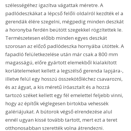
szélességéhez igazítva vágattak méretre. A 
padlódeszkákat a lépcső felőli oldalról kezdték el a 
gerendák élére szegelni, mégpedig minden deszkát 
a horonyba ferdén beütött szegekkel rögzítettek le. 
Természetesen előbb minden egyes deszkát 
szorosan az előző padlódeszka hornyába ütöttek. A 
fapadló felületkezelése után már csak a 800 mm 
magasságú, előre gyártott elemekből kialakított 
korlátelemeket kellett a legszélső gerenda lapjára-, 
illetve felül egy hosszú összekötőléchez csavarozni, 
és az ágyat, a kis méretű íróasztalt és a hozzá 
tartozó széket kellett egy fél emelettel feljebb vinni, 
hogy az építők véglegesen birtokba vehessék 
galériájukat. A bútorok végső elrendezése alul 
ennél ugyan kissé tovább tartott, mert ezt a teret 
otthonosabban szerették volna átrendezni.