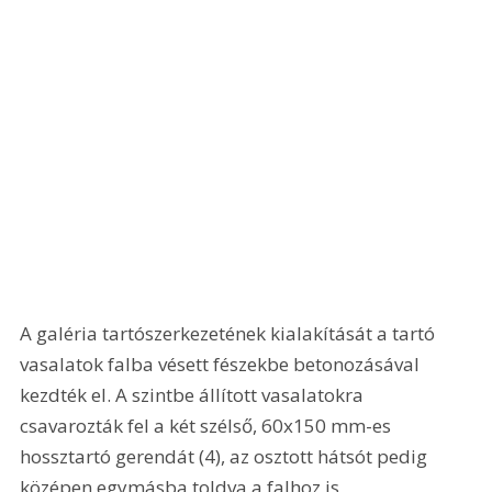
A galéria tartószerkezetének kialakítását a tartó 
vasalatok falba vésett fészekbe betonozásával 
kezdték el. A szintbe állított vasalatokra 
csavarozták fel a két szélső, 60x150 mm-es 
hossztartó gerendát (4), az osztott hátsót pedig 
középen egymásba toldva a falhoz is 