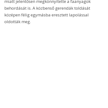
miatt jelentősen megkönnyítette a faanyagok 
behordását is. A közbenső gerendák toldását 
középen félig egymásba eresztett lapolással 
oldották meg. 