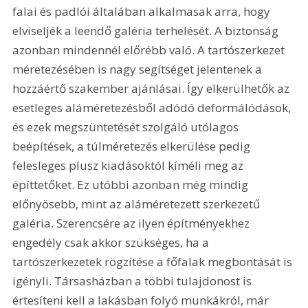
falai és padlói általában alkalmasak arra, hogy 
elviseljék a leendő galéria terhelését. A biztonság 
azonban mindennél előrébb való. A tartószerkezet 
méretezésében is nagy segítséget jelentenek a 
hozzáértő szakember ajánlásai. Így elkerülhetők az 
esetleges aláméretezésből adódó deformálódások, 
és ezek megszüntetését szolgáló utólagos 
beépítések, a túlméretezés elkerülése pedig 
felesleges plusz kiadásoktól kíméli meg az 
építtetőket. Ez utóbbi azonban még mindig 
előnyösebb, mint az aláméretezett szerkezetű 
galéria. Szerencsére az ilyen építményekhez 
engedély csak akkor szükséges, ha a 
tartószerkezetek rögzítése a főfalak megbontását is 
igényli. Társasházban a többi tulajdonost is 
értesíteni kell a lakásban folyó munkákról, már 