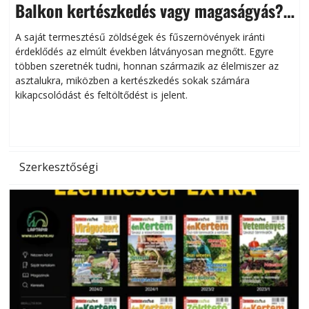
Balkon kertészkedés vagy magaságyás?
Helytakarékos kertészkedés
A saját termesztésű zöldségek és fűszernövények iránti
érdeklődés az elmúlt években látványosan megnőtt. Egyre
többen szeretnék tudni, honnan származik az élelmiszer az
l
asztalukra, miközben a kertészkedés sokak számára
kikapcsolódást és feltöltődést is jelent.
é
d
Szerkesztőségi