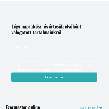
Légy naprakész, és értesülj elsőként
válogatott tartalmainkról
E-mail cím
*
Igen, szeretnék feliratkozni, és elfogadom az 
adatkezelést. 
Adatvédelmi tájékoztató
Feliratkozás
Ezermester online
Lap tetejére