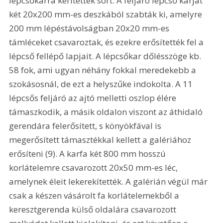
lépcsőkarra kerítettek sort. A feljáró lépcső karját 
két 20x200 mm-es deszkából szabták ki, amelyre 
200 mm lépéstávolságban 20x20 mm-es 
támléceket csavaroztak, és ezekre erősítették fel a 
lépcső fellépő lapjait. A lépcsőkar dőlésszöge kb. 
58 fok, ami ugyan néhány fokkal meredekebb a 
szokásosnál, de ezt a helyszűke indokolta. A 11 
lépcsős feljáró az ajtó melletti oszlop élére 
támaszkodik, a másik oldalon viszont az áthidaló 
gerendára felerősített, s könyökfával is 
megerősített támasztékkal kellett a galériához 
erősíteni (9). A karfa két 800 mm hosszú 
korlátelemre csavarozott 20x50 mm-es léc, 
amelynek éleit lekerekítették. A galérián végül már 
csak a készen vásárolt fa korlátelemekből a 
keresztgerenda külső oldalára csavarozott 