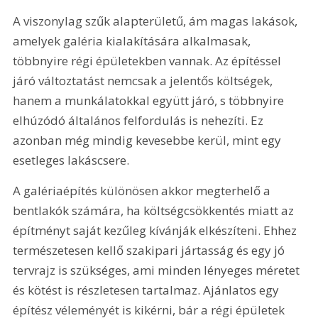
A viszonylag szűk alapterületű, ám magas lakások, 
amelyek galéria kialakítására alkalmasak, 
többnyire régi épületekben vannak. Az építéssel 
járó változtatást nemcsak a jelentős költségek, 
hanem a munkálatokkal együtt járó, s többnyire 
elhúzódó általános felfordulás is nehezíti. Ez 
azonban még mindig kevesebbe kerül, mint egy 
esetleges lakáscsere.
A galériaépítés különösen akkor megterhelő a 
bentlakók számára, ha költségcsökkentés miatt az 
építményt saját kezűleg kívánják elkészíteni. Ehhez 
természetesen kellő szakipari jártasság és egy jó 
tervrajz is szükséges, ami minden lényeges méretet 
és kötést is részletesen tartalmaz. Ajánlatos egy 
építész véleményét is kikérni, bár a régi épületek 