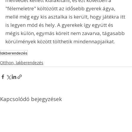
mellvédet kellett kialakítani, és ezt követően a 
"félemeletre" költözött az idősebb gyerek ágya, 
mellé még egy kis asztalka is került, hogy játékra itt 
is legyen mód és hely. A gyerekek így együtt és 
mégis külön, egymás köreit nem zavarva, tágasabb 
körülmények között tölthetik mindennapjaikat.
lakberendezés
Otthon, lakberendezés
Kapcsolódó bejegyzések