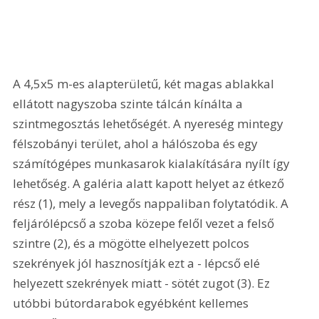
A 4,5x5 m-es alapterületű, két magas ablakkal 
ellátott nagyszoba szinte tálcán kínálta a 
szintmegosztás lehetőségét. A nyereség mintegy 
félszobányi terület, ahol a hálószoba és egy 
számítógépes munkasarok kialakítására nyílt így 
lehetőség. A galéria alatt kapott helyet az étkező 
rész (1), mely a levegős nappaliban folytatódik. A 
feljárólépcső a szoba közepe felől vezet a felső 
szintre (2), és a mögötte elhelyezett polcos 
szekrények jól hasznosítják ezt a - lépcső elé 
helyezett szekrények miatt - sötét zugot (3). Ez 
utóbbi bútordarabok egyébként kellemes 