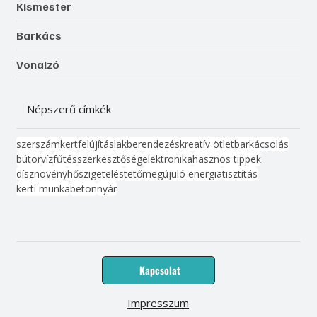
Kismester
Barkács
Vonalzó
Népszerű címkék
szerszám
kert
felújítás
lakberendezés
kreatív ötlet
barkácsolás
bútor
víz
fűtés
szerkesztőség
elektronika
hasznos tippek
dísznövény
hőszigetelés
tető
megújuló energia
tisztítás
kerti munka
beton
nyár
Kapcsolat
Impresszum