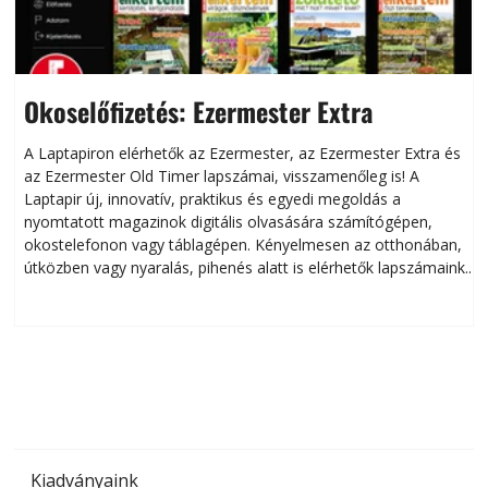
Okoselőfizetés: Ezermester Extra
A Laptapiron elérhetők az Ezermester, az Ezermester Extra és
az Ezermester Old Timer lapszámai, visszamenőleg is! A
Laptapir új, innovatív, praktikus és egyedi megoldás a
L
nyomtatott magazinok digitális olvasására számítógépen,
okostelefonon vagy táblagépen. Kényelmesen az otthonában,
útközben vagy nyaralás, pihenés alatt is elérhetők lapszámaink.
ú
Bárhol, bármikor, akár külföldön élve vagy dolgozva is
B
olvashatók az Ezermester lapszámai. A Laptapir kényelmes
megoldás, mert: – t
Kiadványaink