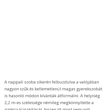
A nappali szoba sikerén felbuzdulva a valójában 
nagyon szűk és kellemetlenül magas gyerekszobát 
is hasonló módon kívánták átformálni. A helyiség 
2,2 m-es szélessége némileg megkönnyítette a 
galéria kialakítását, hiszen itt most nem volt 