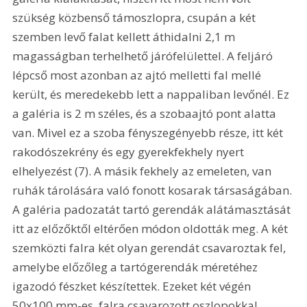
szükség közbenső támoszlopra, csupán a két 
szemben levő falat kellett áthidalni 2,1 m 
magasságban terhelhető járófelülettel. A feljáró 
lépcső most azonban az ajtó melletti fal mellé 
került, és meredekebb lett a nappaliban levőnél. Ez 
a galéria is 2 m széles, és a szobaajtó pont alatta 
van. Mivel ez a szoba fényszegényebb része, itt két 
rakodószekrény és egy gyerekfekhely nyert 
elhelyezést (7). A másik fekhely az emeleten, van 
ruhák tárolására való fonott kosarak társaságában. 
A galéria padozatát tartó gerendák alátámasztását 
itt az előzőktől eltérően módon oldották meg. A két 
szemközti falra két olyan gerendát csavaroztak fel, 
amelybe előzőleg a tartógerendák méretéhez 
igazodó fészket készítettek. Ezeket két végén 
50x100 mm-es, falra csavarozott oszlopokkal 