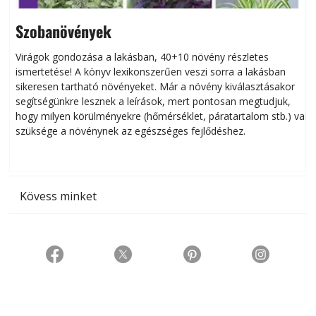
Szobanövények
Virágok gondozása a lakásban, 40+10 növény részletes
ismertetése! A könyv lexikonszerűen veszi sorra a lakásban
s
sikeresen tart­ha­tó növényeket. Már a növény kiválasztásakor
h
segítségünkre lesznek a leírások, mert pontosan megtudjuk,
k
hogy milyen körülményekre (hőmérséklet, páratartalom stb.) van
szüksége a növénynek az egészséges fejlődéshez.
t
Kövess minket