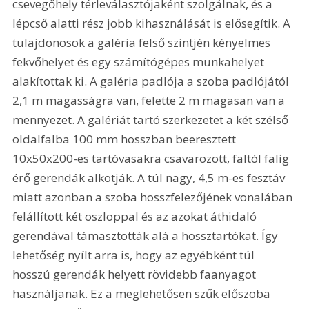
csevegőhely térleválasztójaként szolgálnak, és a 
lépcső alatti rész jobb kihasználását is elősegítik. A 
tulajdonosok a galéria felső szintjén kényelmes 
fekvőhelyet és egy számítógépes munkahelyet 
alakítottak ki. A galéria padlója a szoba padlójától 
2,1 m magasságra van, felette 2 m magasan van a 
mennyezet. A galériát tartó szerkezetet a két szélső 
oldalfalba 100 mm hosszban beeresztett 
10x50x200-es tartóvasakra csavarozott, faltól falig 
érő gerendák alkotják. A túl nagy, 4,5 m-es fesztáv 
miatt azonban a szoba hosszfelezőjének vonalában 
felállított két oszloppal és az azokat áthidaló 
gerendával támasztották alá a hossztartókat. Így 
lehetőség nyílt arra is, hogy az egyébként túl 
hosszú gerendák helyett rövidebb faanyagot 
használjanak. Ez a meglehetősen szűk előszoba 