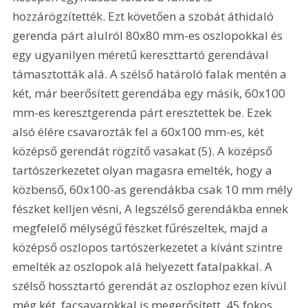
hozzárögzítették. Ezt követően a szobát áthidaló 
gerenda párt alulról 80x80 mm-es oszlopokkal és 
egy ugyanilyen méretű kereszttartó gerendával 
támasztották alá. A szélső határoló falak mentén a 
két, már beerősített gerendába egy másik, 60x100 
mm-es keresztgerenda párt eresztettek be. Ezek 
alsó élére csavarozták fel a 60x100 mm-es, két 
középső gerendát rögzítő vasakat (5). A középső 
tartószerkezetet olyan magasra emelték, hogy a 
közbenső, 60x100-as gerendákba csak 10 mm mély 
fészket kelljen vésni, A legszélső gerendákba ennek 
megfelelő mélységű fészket fűrészeltek, majd a 
középső oszlopos tartószerkezetet a kívánt szintre 
emelték az oszlopok alá helyezett fatalpakkal. A 
szélső hossztartó gerendát az oszlophoz ezen kívül 
még két, facsavarokkal is megerősített, 45 fokos, 