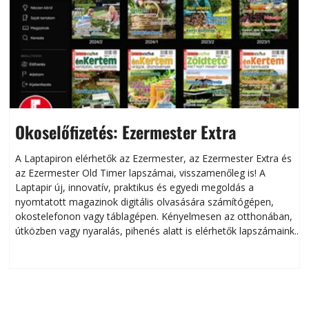
Okoselőfizetés: Ezermester Extra
A Laptapiron elérhetők az Ezermester, az Ezermester Extra és
az Ezermester Old Timer lapszámai, visszamenőleg is! A
Laptapir új, innovatív, praktikus és egyedi megoldás a
L
nyomtatott magazinok digitális olvasására számítógépen,
okostelefonon vagy táblagépen. Kényelmesen az otthonában,
útközben vagy nyaralás, pihenés alatt is elérhetők lapszámaink.
ú
Bárhol, bármikor, akár külföldön élve vagy dolgozva is
B
olvashatók az Ezermester lapszámai. A Laptapir kényelmes
megoldás, mert: – t