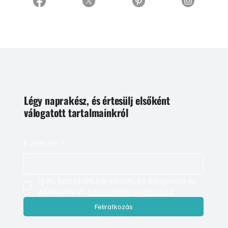
Légy naprakész, és értesülj elsőként
válogatott tartalmainkról
E-mail cím
*
Igen, szeretnék feliratkozni, és elfogadom az 
adatkezelést. 
Adatvédelmi tájékoztató
Feliratkozás