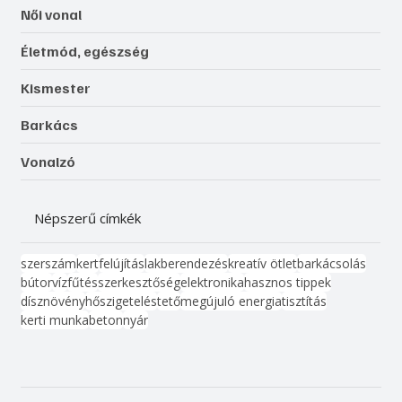
Női vonal
Életmód, egészség
Kismester
Barkács
Vonalzó
Népszerű címkék
szerszám
kert
felújítás
lakberendezés
kreatív ötlet
barkácsolás
bútor
víz
fűtés
szerkesztőség
elektronika
hasznos tippek
dísznövény
hőszigetelés
tető
megújuló energia
tisztítás
kerti munka
beton
nyár