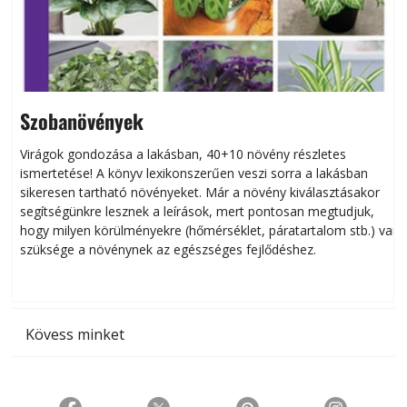
Szobanövények
Virágok gondozása a lakásban, 40+10 növény részletes
ismertetése! A könyv lexikonszerűen veszi sorra a lakásban
s
sikeresen tart­ha­tó növényeket. Már a növény kiválasztásakor
h
segítségünkre lesznek a leírások, mert pontosan megtudjuk,
k
hogy milyen körülményekre (hőmérséklet, páratartalom stb.) van
szüksége a növénynek az egészséges fejlődéshez.
t
Kövess minket