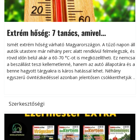
Extrém hőség: 7 tanács, amivel
megóvhatjuk autónkat a nyári károktól
Ismét extrém hőség várható Magyarországon. A tűző napon álló
autók utastere már néhány perc alatt rendkívül felmelegszik, és
rövid időn belül akár a 60-70 °C-ot is megközelítheti. Ez nemcsak
n
a beszállást teszi kellemetlenné, hanem az autó állapotára és a
benne hagyott tárgyakra is káros hatással lehet. Néhány
egyszerű óvintézkedéssel azonban jelentősen csökkenthetjük a
hőség káros hatásait.
l
Szerkesztőségi