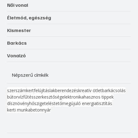
Női vonal
Életmód, egészség
Kismester
Barkács
Vonalzó
Népszerű címkék
szerszám
kert
felújítás
lakberendezés
kreatív ötlet
barkácsolás
bútor
víz
fűtés
szerkesztőség
elektronika
hasznos tippek
dísznövény
hőszigetelés
tető
megújuló energia
tisztítás
kerti munka
beton
nyár