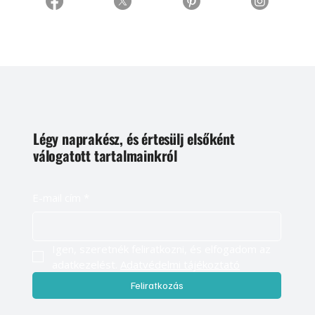
Légy naprakész, és értesülj elsőként
válogatott tartalmainkról
E-mail cím
*
Igen, szeretnék feliratkozni, és elfogadom az 
adatkezelést. 
Adatvédelmi tájékoztató
Feliratkozás