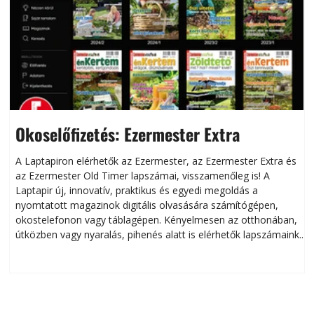
Okoselőfizetés: Ezermester Extra
A Laptapiron elérhetők az Ezermester, az Ezermester Extra és
az Ezermester Old Timer lapszámai, visszamenőleg is! A
Laptapir új, innovatív, praktikus és egyedi megoldás a
L
nyomtatott magazinok digitális olvasására számítógépen,
okostelefonon vagy táblagépen. Kényelmesen az otthonában,
útközben vagy nyaralás, pihenés alatt is elérhetők lapszámaink.
ú
Bárhol, bármikor, akár külföldön élve vagy dolgozva is
B
olvashatók az Ezermester lapszámai. A Laptapir kényelmes
megoldás, mert: – t