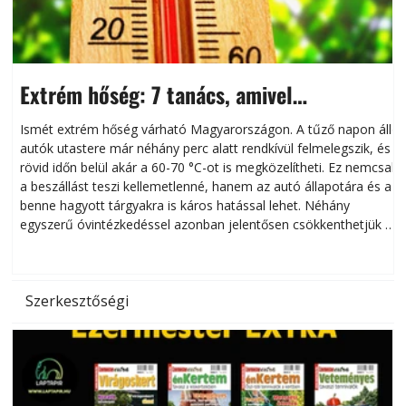
Extrém hőség: 7 tanács, amivel
megóvhatjuk autónkat a nyári károktól
Ismét extrém hőség várható Magyarországon. A tűző napon álló
autók utastere már néhány perc alatt rendkívül felmelegszik, és
rövid időn belül akár a 60-70 °C-ot is megközelítheti. Ez nemcsak
n
a beszállást teszi kellemetlenné, hanem az autó állapotára és a
benne hagyott tárgyakra is káros hatással lehet. Néhány
egyszerű óvintézkedéssel azonban jelentősen csökkenthetjük a
hőség káros hatásait.
l
Szerkesztőségi