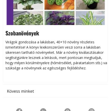
Szobanövények
Virágok gondozása a lakásban, 40+10 növény részletes
ismertetése! A könyv lexikonszerűen veszi sorra a lakásban
s
sikeresen tart­ha­tó növényeket. Már a növény kiválasztásakor
h
segítségünkre lesznek a leírások, mert pontosan megtudjuk,
k
hogy milyen körülményekre (hőmérséklet, páratartalom stb.) van
szüksége a növénynek az egészséges fejlődéshez.
t
Kövess minket