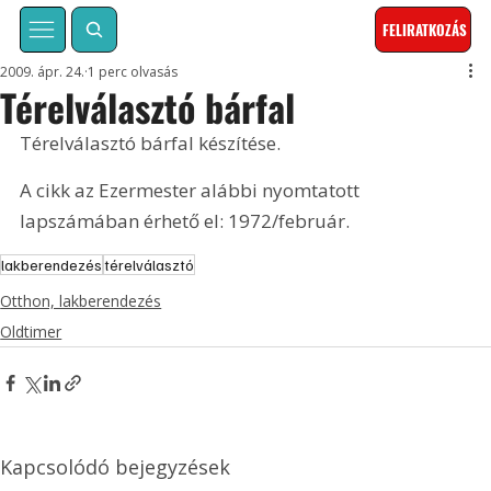
FELIRATKOZÁS
2009. ápr. 24.
1 perc olvasás
Térelválasztó bárfal
Térelválasztó bárfal készítése. 
A cikk az Ezermester alábbi nyomtatott 
lapszámában érhető el: 1972/február.
lakberendezés
térelválasztó
Otthon, lakberendezés
Oldtimer
Kapcsolódó bejegyzések