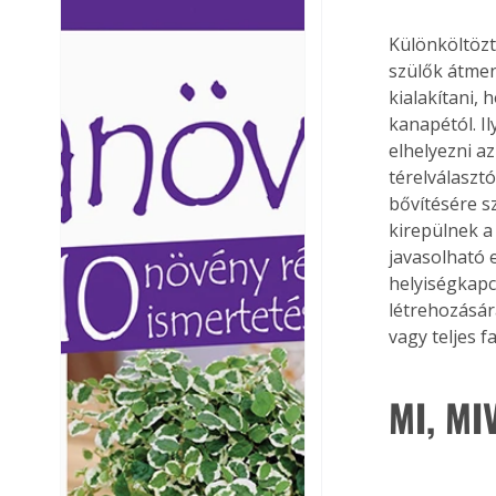
Ezermester lapszámai. A
Ezermester lapszámai
Különköltözt
Laptapir kényelmes megoldás,
Laptapir kényelmes 
szülők átmen
mert: – t
mert: – t
kialakítani,
kanapétól. I
elhelyezni a
térelválasztó
bővítésére s
kirepülnek a
javasolható 
helyiségkapc
létrehozásár
vagy teljes f
MI, MI