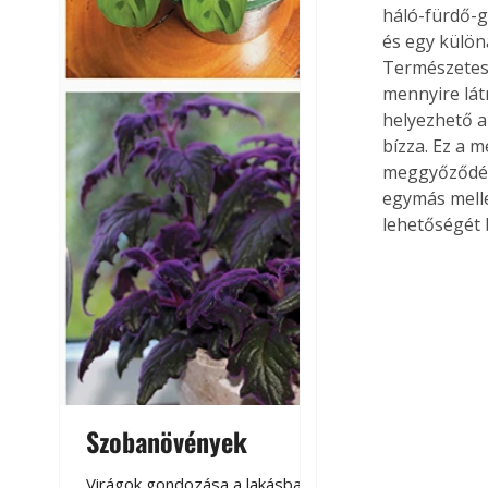
háló-fürdő-g
és egy különá
Természetese
mennyire lát
helyezhető a
bízza. Ez a 
meggyőződése
egymás melle
lehetőségét b
Szobanövények
Virágoskert: k
teraszon, laká
Virágok gondozása a lakásban,