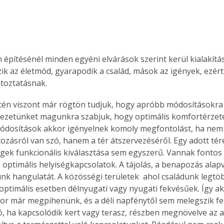
 építésénél minden egyéni elvárások szerint kerül kialakításr
ozik az életmód, gyarapodik a család, mások az igények, ezér
ltoztatásnak.
tén viszont már rögtön tudjuk, hogy apróbb módosításokra 
ezetünket magunkra szabjuk, hogy optimális komfortérzetet
ódosítások akkor igényelnek komoly megfontolást, ha nem 
áltozásról van szó, hanem a tér átszervezéséről. Egy adott t
égek funkcionális kiválasztása sem egyszerű. Vannak fontos t
optimális helyiségkapcsolatok. A tájolás, a benapozás alap
k hangulatát. A közösségi területek  ahol családunk legtö
 optimális esetben délnyugati vagy nyugati fekvésűek. Így akk
or már megpihenünk, és a déli napfénytől sem melegszik fel
ó, ha kapcsolódik kert vagy terasz, részben megnövelve az al