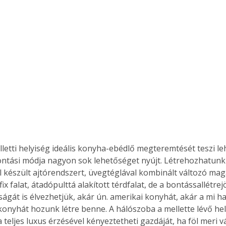
letti helyiség ideális konyha-ebédlő megteremtését teszi leh
bontási módja nagyon sok lehetőséget nyújt. Létrehozhatunk e
 készült ajtórendszert, üvegtéglával kombinált változó ma
x falat, átadópulttá alakított térdfalat, de a bontássallétrejö
ttságát is élvezhetjük, akár ún. amerikai konyhát, akár a mi
ókonyhát hozunk létre benne. A hálószoba a mellette lévő hel
 teljes luxus érzésével kényeztetheti gazdáját, ha föl meri vá