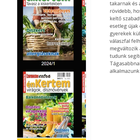
takarnak és 
rövidebb, ho
keltő szabad
esetleg újak
gyerekek kül
válaszfal fel
megváltozik 
tudunk segíte
Tágasabbnak 
alkalmazunk 