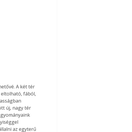
etővé. A két tér 
ltolható, fából, 
gasságban 
tt új, nagy tér 
 hagyományaink 
yiséggel 
llalni az egyterű 