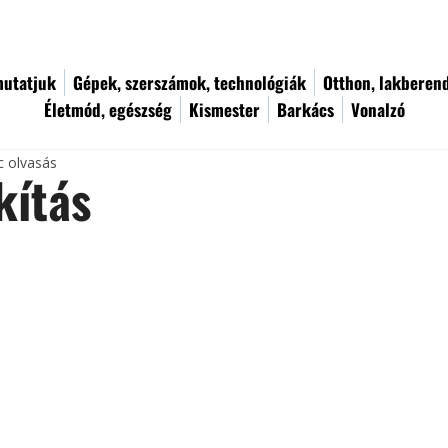
utatjuk
Gépek, szerszámok, technológiák
Otthon, lakberen
Életmód, egészség
Kismester
Barkács
Vonalzó
c olvasás
kítás