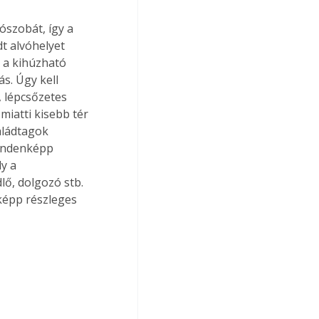
ószobát, így a 
t alvóhelyet 
 a kihúzható 
s. Úgy kell 
, lépcsőzetes 
miatti kisebb tér 
aládtagok 
Mindenképp 
y a 
ő, dolgozó stb. 
képp részleges 