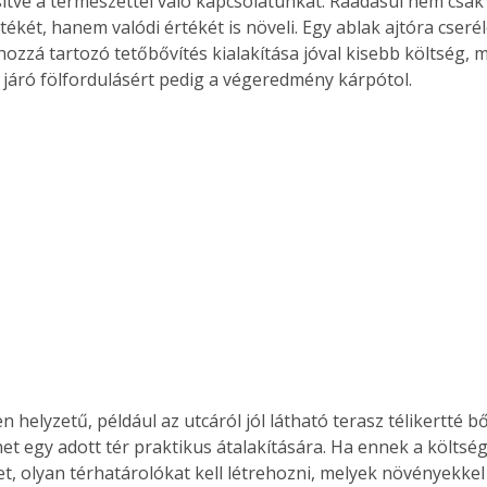
ítve a természettel való kapcsolatunkat. Ráadásul nem csak
tékét, hanem valódi értékét is növeli. Egy ablak ajtóra cserél
 hozzá tartozó tetőbővítés kialakítása jóval kisebb költség, 
járó fölfordulásért pedig a végeredmény kárpótol. 
n helyzetű, például az utcáról jól látható terasz télikertté bő
et egy adott tér praktikus átalakítására. Ha ennek a költség
t, olyan térhatárolókat kell létrehozni, melyek növényekkel 