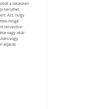
zobát a lakásban 
y kerülhet. 
rt. Azt, hogy 
lemek mögé 
tt tervezőre 
ése vagy akár 
táni vagy 
n átjárás 