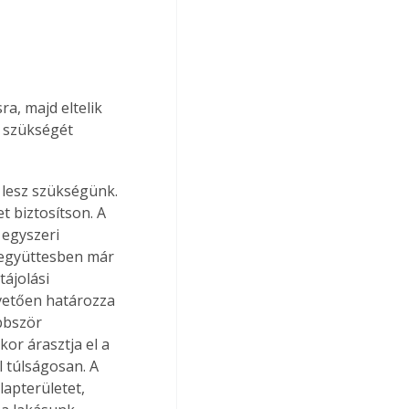
a, majd eltelik 
t szükségét 
lesz szükségünk. 
 biztosítson. A 
egyszeri 
éregyüttesben már 
ájolási 
vetően határozza 
bbször 
or árasztja el a 
 túlságosan. A 
apterületet, 