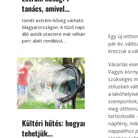
tanács, amivel
megóvhatjuk
Ismét extrém hőség várható
autónkat a nyári
Magyarországon. A tűző napon
álló autók utastere már néhány
Egy új otthon
károktól
perc alatt rendkívül
pár év, vált
felmelegszik, és rövid időn belül
érezzük a vá
akár a 60-70 °C-ot is
megközelítheti. Ez nemcsak a
Vásárlás ese
beszállást teszi kellemetlenné,
Vagyis körny
hanem az autó állapotára és a
szükséges m
benne hagyott tárgyakra is
stílusbeli v
káros hatással lehet. Néhány
a lakóhelyis
egyszerű óvintézkedéssel
szempontok, 
azonban jelentősen
csökkenthetjük a hőség káros
meg otthonun
hatásait.
tartózkodik 
Kültéri hűtés: hogyan
napfény, mik
tehetjük
nappalihoz j