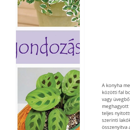
A konyha mel
közötti fal 
vagy üvegből
meghagyott fi
teljes nyito
szerinti lak
összenyitva a