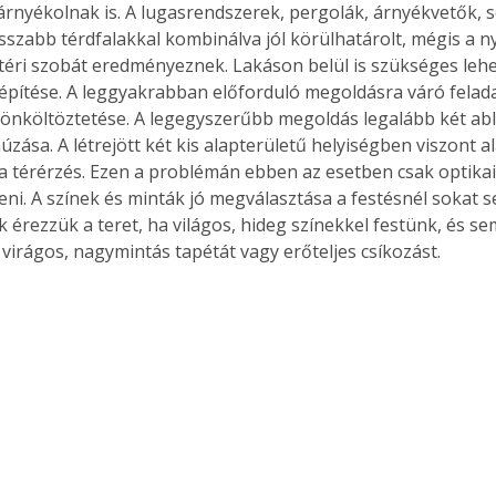
árnyékolnak is. A lugasrendszerek, pergolák, árnyékvetők, 
sszabb térdfalakkal kombinálva jól körülhatárolt, mégis a ny
téri szobát eredményeznek. Lakáson belül is szükséges lehe
 építése. A leggyakrabban előforduló megoldásra váró felada
önköltöztetése. A legegyszerűbb megoldás legalább két abl
húzása. A létrejött két kis alapterületű helyiségben viszont 
a térérzés. Ezen a problémán ebben az esetben csak optika
ni. A színek és minták jó megválasztása a festésnél sokat se
érezzük a teret, ha világos, hideg színekkel festünk, és 
virágos, nagymintás tapétát vagy erőteljes csíkozást. 