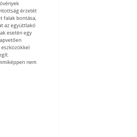
sövények 
itottság érzetét 
t falak bontása, 
t az együttlakó 
ak esetén egy 
alapvetően 
i eszközökkel 
gít. 
semmiképpen nem 