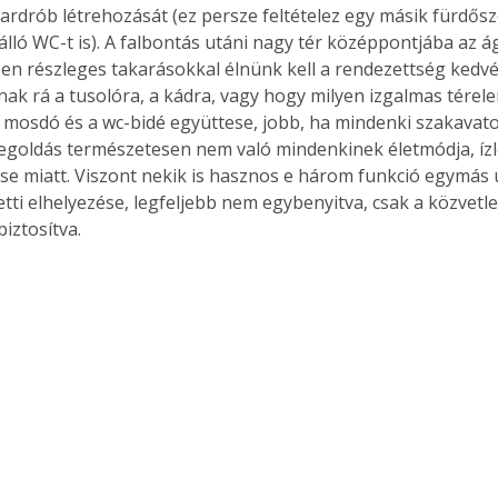
ardrób létrehozását (ez persze feltételez egy másik fürdős
lló WC-t is). A falbontás utáni nagy tér középpontjába az ág
n részleges takarásokkal élnünk kell a rendezettség kedvéé
nak rá a tusolóra, a kádra, vagy hogy milyen izgalmas tére
 mosdó és a wc-bidé együttese, jobb, ha mindenki szakavato
megoldás természetesen nem való mindenkinek életmódja, ízl
 miatt. Viszont nekik is hasznos e három funkció egymás u
tti elhelyezése, legfeljebb nem egybenyitva, csak a közvetle
iztosítva. 
ertben,
Gyógyító növények: a
sban
természet kincsei az