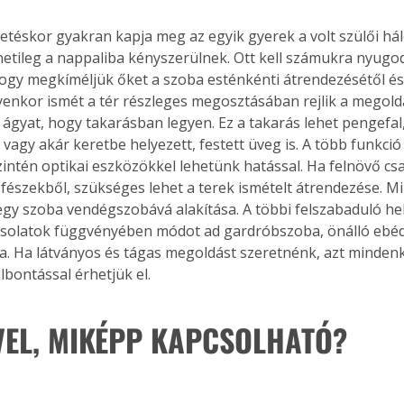
. A
etéskor gyakran kapja meg az egyik gyerek a volt szülői hál
megoldás,
etileg a nappaliba kényszerülnek. Ott kell számukra nyugod
 hogy megkíméljük őket a szoba esténkénti átrendezésétől és
lyenkor ismét a tér részleges megosztásában rejlik a megoldá
z ágyat, hogy takarásban legyen. Ez a takarás lehet pengefal
 vagy akár keretbe helyezett, festett üveg is. A több funkció 
zintén optikai eszközökkel lehetünk hatással. Ha felnövő cs
 fészekből, szükséges lehet a terek ismételt átrendezése. 
egy szoba vendégszobává alakítása. A többi felszabaduló hel
solatok függvényében módot ad gardróbszoba, önálló ebédl
a. Ha látványos és tágas megoldást szeretnénk, azt minden
albontással érhetjük el. 
VEL, MIKÉPP KAPCSOLHATÓ? 