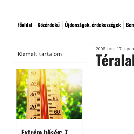
Főoldal
Közérdekű
Újdonságok, érdekességek
Bem
2008. nov. 17.
4 per
Térala
Kiemelt tartalom
Extrém hőség: 7