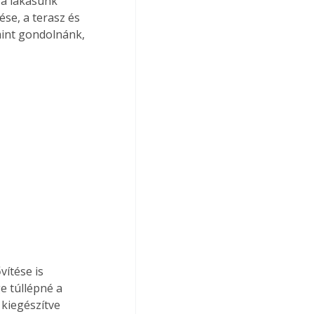
 a lakásunk 
ése, a terasz és 
mint gondolnánk, 
vítése is 
e túllépné a 
kiegészítve 