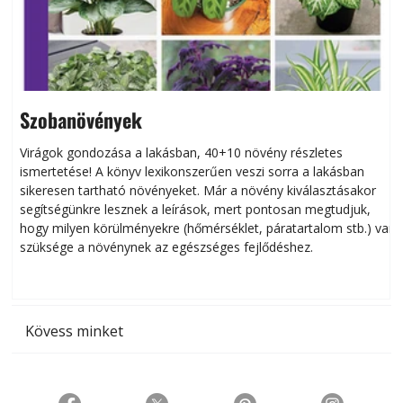
Szobanövények
Virágok gondozása a lakásban, 40+10 növény részletes
ismertetése! A könyv lexikonszerűen veszi sorra a lakásban
s
sikeresen tart­ha­tó növényeket. Már a növény kiválasztásakor
h
segítségünkre lesznek a leírások, mert pontosan megtudjuk,
k
hogy milyen körülményekre (hőmérséklet, páratartalom stb.) van
szüksége a növénynek az egészséges fejlődéshez.
t
Kövess minket