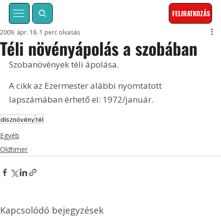
FELIRATKOZÁS
2009. ápr. 18.
1 perc olvasás
Téli növényápolás a szobában
Szobanövények téli ápolása. 
A cikk az Ezermester alábbi nyomtatott 
lapszámában érhető el: 1972/január.
dísznövény
tél
Egyéb
Oldtimer
Kapcsolódó bejegyzések