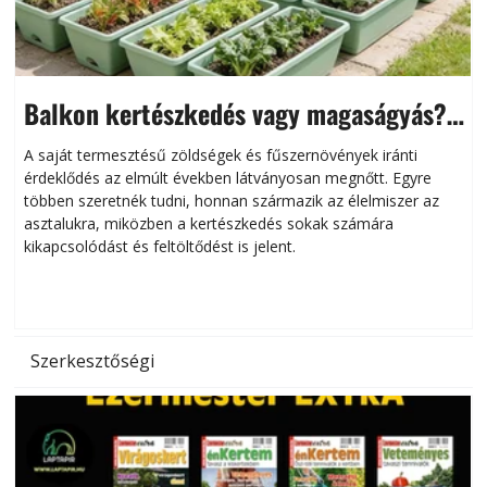
Balkon kertészkedés vagy magaságyás?
Helytakarékos kertészkedés
A saját termesztésű zöldségek és fűszernövények iránti
érdeklődés az elmúlt években látványosan megnőtt. Egyre
többen szeretnék tudni, honnan származik az élelmiszer az
l
asztalukra, miközben a kertészkedés sokak számára
kikapcsolódást és feltöltődést is jelent.
é
d
Szerkesztőségi