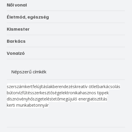
Női vonal
Életmód, egészség
Kismester
Barkács
Vonalzó
Népszerű címkék
szerszám
kert
felújítás
lakberendezés
kreatív ötlet
barkácsolás
bútor
víz
fűtés
szerkesztőség
elektronika
hasznos tippek
dísznövény
hőszigetelés
tető
megújuló energia
tisztítás
kerti munka
beton
nyár