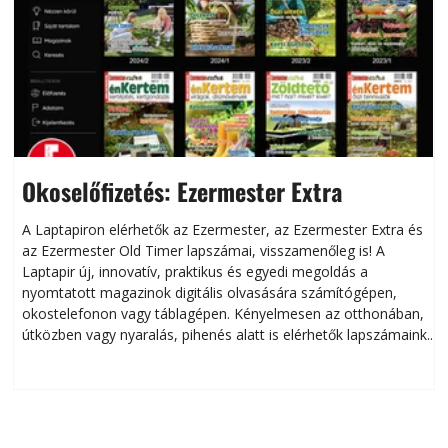
Okoselőfizetés: Ezermester Extra
A Laptapiron elérhetők az Ezermester, az Ezermester Extra és
az Ezermester Old Timer lapszámai, visszamenőleg is! A
Laptapir új, innovatív, praktikus és egyedi megoldás a
L
nyomtatott magazinok digitális olvasására számítógépen,
okostelefonon vagy táblagépen. Kényelmesen az otthonában,
útközben vagy nyaralás, pihenés alatt is elérhetők lapszámaink.
ú
Bárhol, bármikor, akár külföldön élve vagy dolgozva is
B
olvashatók az Ezermester lapszámai. A Laptapir kényelmes
megoldás, mert: – t