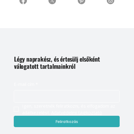
Légy naprakész, és értesülj elsőként
válogatott tartalmainkról
E-mail cím
*
Igen, szeretnék feliratkozni, és elfogadom az 
adatkezelést. 
Adatvédelmi tájékoztató
Feliratkozás