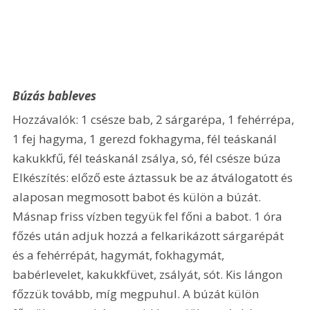
Búzás bableves
Hozzávalók: 1 csésze bab, 2 sárgarépa, 1 fehérrépa, 
1 fej hagyma, 1 gerezd fokhagyma, fél teáskanál 
kakukkfű, fél teáskanál zsálya, só, fél csésze búza 
Elkészítés: előző este áztassuk be az átválogatott és 
alaposan megmosott babot és külön a búzát. 
Másnap friss vízben tegyük fel főni a babot. 1 óra 
főzés után adjuk hozzá a felkarikázott sárgarépát 
és a fehérrépát, hagymát, fokhagymát, 
babérlevelet, kakukkfüvet, zsályát, sót. Kis lángon 
főzzük tovább, míg megpuhul. A búzát külön 