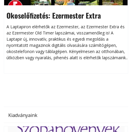
Okoselőfizetés: Ezermester Extra
A Laptapiron elérhetők az Ezermester, az Ezermester Extra és
az Ezermester Old Timer lapszámai, visszamenőleg is! A
Laptapir új, innovatív, praktikus és egyedi megoldás a
L
nyomtatott magazinok digitális olvasására számítógépen,
okostelefonon vagy táblagépen. Kényelmesen az otthonában,
útközben vagy nyaralás, pihenés alatt is elérhetők lapszámaink.
ú
Bárhol, bármikor, akár külföldön élve vagy dolgozva is
B
olvashatók az Ezermester lapszámai. A Laptapir kényelmes
megoldás, mert: – t
Kiadványaink