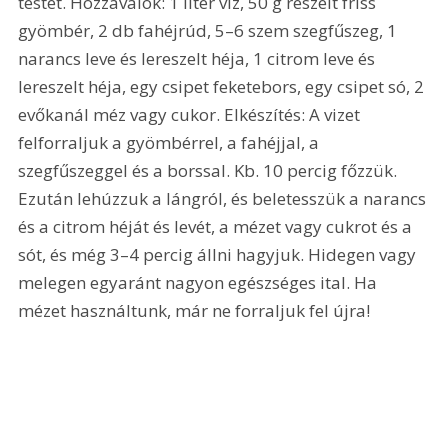
testet. Hozzávalók: 1 liter víz, 50 g reszelt friss 
gyömbér, 2 db fahéjrúd, 5–6 szem szegfűszeg, 1 
narancs leve és lereszelt héja, 1 citrom leve és 
lereszelt héja, egy csipet feketebors, egy csipet só, 2 
evőkanál méz vagy cukor. Elkészítés: A vizet 
felforraljuk a gyömbérrel, a fahéjjal, a 
szegfűszeggel és a borssal. Kb. 10 percig főzzük. 
Ezután lehúzzuk a lángról, és beletesszük a narancs 
és a citrom héját és levét, a mézet vagy cukrot és a 
sót, és még 3–4 percig állni hagyjuk. Hidegen vagy 
melegen egyaránt nagyon egészséges ital. Ha 
mézet használtunk, már ne forraljuk fel újra!