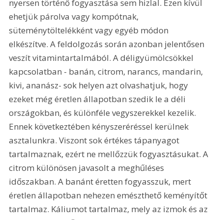
nyersen történő fogyasztása sem hizlal. Ezen kívül 
ehetjük párolva vagy kompótnak, 
süteménytöltelékként vagy egyéb módon 
elkészítve. A feldolgozás során azonban jelentősen 
veszít vitamintartalmából. A déligyümölcsökkel 
kapcsolatban - banán, citrom, narancs, mandarin, 
kivi, ananász- sok helyen azt olvashatjuk, hogy 
ezeket még éretlen állapotban szedik le a déli 
országokban, és különféle vegyszerekkel kezelik. 
Ennek következtében kényszeréréssel kerülnek 
asztalunkra. Viszont sok értékes tápanyagot 
tartalmaznak, ezért ne mellőzzük fogyasztásukat. A 
citrom különösen javasolt a meghűléses 
időszakban. A banánt éretten fogyasszuk, mert 
éretlen állapotban nehezen emészthető keményítőt 
tartalmaz. Káliumot tartalmaz, mely az izmok és az 