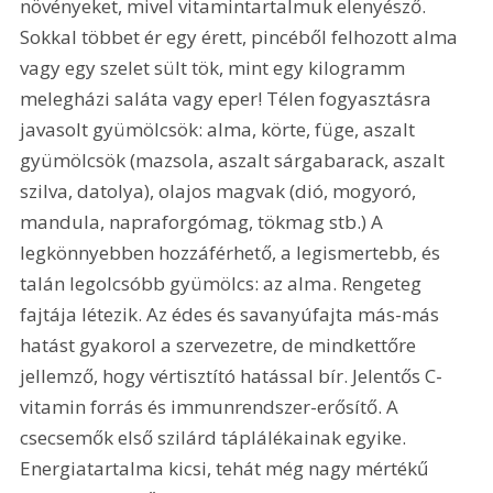
növényeket, mivel vitamintartalmuk elenyésző. 
Sokkal többet ér egy érett, pincéből felhozott alma 
vagy egy szelet sült tök, mint egy kilogramm 
melegházi saláta vagy eper! Télen fogyasztásra 
javasolt gyümölcsök: alma, körte, füge, aszalt 
gyümölcsök (mazsola, aszalt sárgabarack, aszalt 
szilva, datolya), olajos magvak (dió, mogyoró, 
mandula, napraforgómag, tökmag stb.) A 
legkönnyebben hozzáférhető, a legismertebb, és 
talán legolcsóbb gyümölcs: az alma. Rengeteg 
fajtája létezik. Az édes és savanyúfajta más-más 
hatást gyakorol a szervezetre, de mindkettőre 
jellemző, hogy vértisztító hatással bír. Jelentős C-
vitamin forrás és immunrendszer-erősítő. A 
csecsemők első szilárd táplálékainak egyike. 
Energiatartalma kicsi, tehát még nagy mértékű 