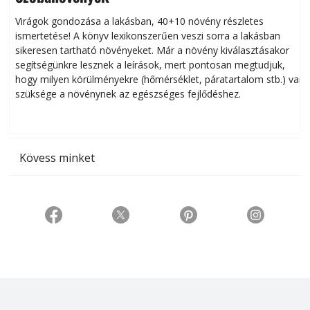
Virágok gondozása a lakásban, 40+10 növény részletes
ismertetése! A könyv lexikonszerűen veszi sorra a lakásban
s
sikeresen tart­ha­tó növényeket. Már a növény kiválasztásakor
h
segítségünkre lesznek a leírások, mert pontosan megtudjuk,
k
hogy milyen körülményekre (hőmérséklet, páratartalom stb.) van
szüksége a növénynek az egészséges fejlődéshez.
t
Kövess minket