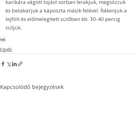
karikára vágott tojást sorban lerakjuk, megsózzuk 
és betakarjuk a káposzta másik felével. Rákenjük a 
tejfölt és előmelegített sütőben kb. 30-40 percig 
sütjük.
tél
Egyéb
Kapcsolódó bejegyzések