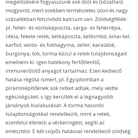
megelőzésére fogyasszunk sok diót és (sózatlan) 
mogyorót, mert ezekben természetes úton és nagy 
százalékban felszívódó kalcium van. Zöldségfélék: 
pl. fehér- és vöröskáposzta, sárga- és fehérrépa, 
cékla, fekete retek, kelkáposzta, kelbimbó, kínai kel, 
karfiol, vörös- és fokhagyma, zeller, karalábé, 
burgonya, tök, torma közül a retek tulajdonságait 
emelném ki: igen hatékony fertőtlenítő, 
immunerősítő anyagot tartalmaz. Ezen kedvező 
hatása régóta ismert, pl. Egyiptomban a 
piramisépítőknek sok retket adtak, mely védte 
egészségüket, s így kerülték el a legnagyobb 
járványok kialakulását. A torma hasonló 
tulajdonságokkal rendelkezik, mint a retek, 
ezenfelül élénkíti a vérkeringést, segíti az 
emésztést. E két csípős hatással rendelkező zöldség 