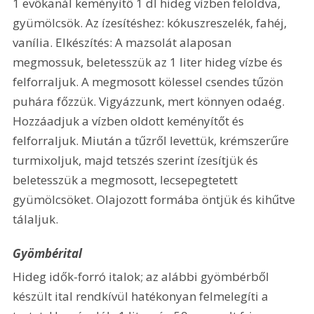
1 evőkanál keményítő 1 dl hideg vízben feloldva, 
gyümölcsök. Az ízesítéshez: kókuszreszelék, fahéj, 
vanília. Elkészítés: A mazsolát alaposan 
megmossuk, beletesszük az 1 liter hideg vízbe és 
felforraljuk. A megmosott kölessel csendes tűzön 
puhára főzzük. Vigyázzunk, mert könnyen odaég. 
Hozzáadjuk a vízben oldott keményítőt és 
felforraljuk. Miután a tűzről levettük, krémszerűre 
turmixoljuk, majd tetszés szerint ízesítjük és 
beletesszük a megmosott, lecsepegtetett 
gyümölcsöket. Olajozott formába öntjük és kihűtve 
tálaljuk.
Gyömbérital
Hideg idők-forró italok; az alábbi gyömbérből 
készült ital rendkívül hatékonyan felmelegíti a 