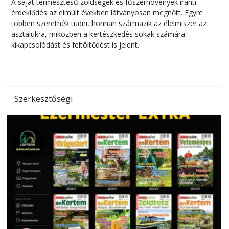
Helytakarékos kertészkedés
A saját termesztésű zöldségek és fűszernövények iránti
érdeklődés az elmúlt években látványosan megnőtt. Egyre
többen szeretnék tudni, honnan származik az élelmiszer az
l
asztalukra, miközben a kertészkedés sokak számára
kikapcsolódást és feltöltődést is jelent.
é
d
Szerkesztőségi