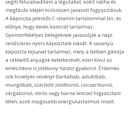
segíti felszabadítani a légutakat, ezért nátha és 
megfázás idején különösen javasolt fogyasztásuk. 
A káposzta jelentős C-vitamin tartalommal bír, és 
előnye, hogy kevés kalóriát tartalmaz. 
Gyomorfekélyes betegeknek javasolják a napi 
rendszeres nyers káposztalé ivását. A savanyú 
káposzta tejsavat tartalmaz, mely a bélben gátolja 
a rákkeltő anyagok keletkezését, ezen kívül az 
emésztésre is jótékony hatást gyakorol. Érdemes 
sok hüvelyes növényt (tarkabab, adukibab, 
mungóbab, szárított zöldborsó, csicseriborsó, 
sárgaborsó, vörös vagy barna lencse) fogyasztani 
télen, azok magasabb energiatartalmuk miatt.