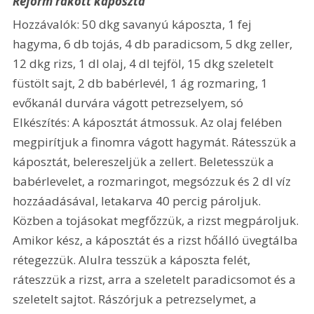
Reform rakott káposzta
Hozzávalók: 50 dkg savanyú káposzta, 1 fej 
hagyma, 6 db tojás, 4 db paradicsom, 5 dkg zeller, 
12 dkg rizs, 1 dl olaj, 4 dl tejföl, 15 dkg szeletelt 
füstölt sajt, 2 db babérlevél, 1 ág rozmaring, 1 
evőkanál durvára vágott petrezselyem, só 
Elkészítés: A káposztát átmossuk. Az olaj felében 
megpirítjuk a finomra vágott hagymát. Rátesszük a 
káposztát, belereszeljük a zellert. Beletesszük a 
babérlevelet, a rozmaringot, megsózzuk és 2 dl víz 
hozzáadásával, letakarva 40 percig pároljuk. 
Közben a tojásokat megfőzzük, a rizst megpároljuk. 
Amikor kész, a káposztát és a rizst hőálló üvegtálba 
rétegezzük. Alulra tesszük a káposzta felét, 
ráteszzük a rizst, arra a szeletelt paradicsomot és a 
szeletelt sajtot. Rászórjuk a petrezselymet, a 