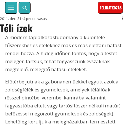
FELIRATKOZÁS
2011. dec. 31.
4 perc olvasás
Téli ízek
A modern táplálkozástudomány a különféle 
fűszerekhez és ételekhez más és más élettani hatást 
rendel hozzá. A hideg időben fontos, hogy a testet 
melegen tartsuk, tehát fogyasszunk évszaknak 
megfelelő, melegítő hatású ételeket. 
Előtérbe jutnak a gabonaneműekkel együtt azok a 
zöldségfélék és gyümölcsök, amelyek télállóak 
(ősszel pincébe, verembe, kamrába valamint 
fagyasztóba eltett vagy tartósítószer nélküli (natúr) 
befőzéssel megőrzött gyümölcsök és zöldségek). 
Lehetőleg kerüljük a melegházakban termesztett 