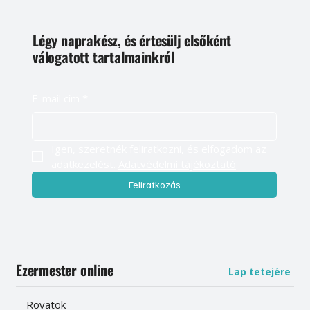
Légy naprakész, és értesülj elsőként
válogatott tartalmainkról
E-mail cím
*
Igen, szeretnék feliratkozni, és elfogadom az 
adatkezelést. 
Adatvédelmi tájékoztató
Feliratkozás
Ezermester online
Lap tetejére
Rovatok