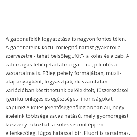
A gabonafélék fogyasztása is nagyon fontos télen. 
A gabonafélék közül melegítő hatást gyakorol a 
szervezetre - tehát belsőleg „fűt”- a köles és a zab. A 
zab magas fehérjetartalmú gabona, jelentős a 
vastartalma is. Főleg pehely formájában, müzli-
alapanyagként, fogyasztják, de számtalan 
variációban készíthetünk belőle ételt, fűszerezéssel 
igen különleges és egészséges finomságokat 
kapunk! A köles jelentősége főleg abban áll, hogy 
ételeink többsége savas hatású, mely gyomorégést, 
köszvényt okozhat, a köles viszont éppen 
ellenkezőleg, lúgos hatással bír. Fluort is tartalmaz, 