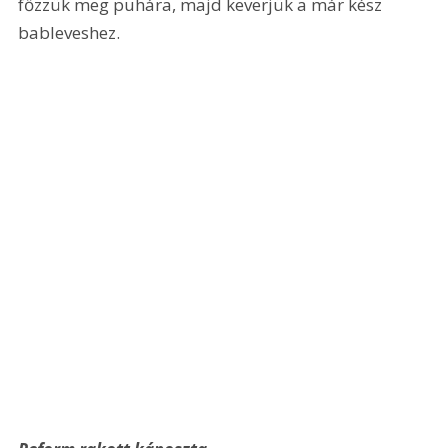
főzzük meg puhára, majd keverjük a már kész 
bableveshez. 