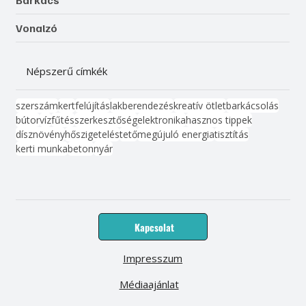
Barkács
Vonalzó
Népszerű címkék
szerszám
kert
felújítás
lakberendezés
kreatív ötlet
barkácsolás
bútor
víz
fűtés
szerkesztőség
elektronika
hasznos tippek
dísznövény
hőszigetelés
tető
megújuló energia
tisztítás
kerti munka
beton
nyár
Kapcsolat
Impresszum
Médiaajánlat