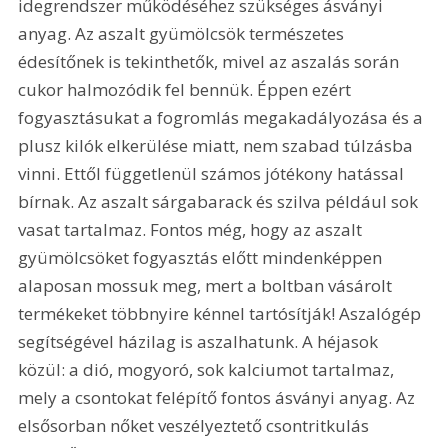
idegrendszer működéséhez szükséges ásványi 
anyag. Az aszalt gyümölcsök természetes 
édesítőnek is tekinthetők, mivel az aszalás során 
cukor halmozódik fel bennük. Éppen ezért 
fogyasztásukat a fogromlás megakadályozása és a 
plusz kilók elkerülése miatt, nem szabad túlzásba 
vinni. Ettől függetlenül számos jótékony hatással 
bírnak. Az aszalt sárgabarack és szilva például sok 
vasat tartalmaz. Fontos még, hogy az aszalt 
gyümölcsöket fogyasztás előtt mindenképpen 
alaposan mossuk meg, mert a boltban vásárolt 
termékeket többnyire kénnel tartósítják! Aszalógép 
segítségével házilag is aszalhatunk. A héjasok 
közül: a dió, mogyoró, sok kalciumot tartalmaz, 
mely a csontokat felépítő fontos ásványi anyag. Az 
elsősorban nőket veszélyeztető csontritkulás 