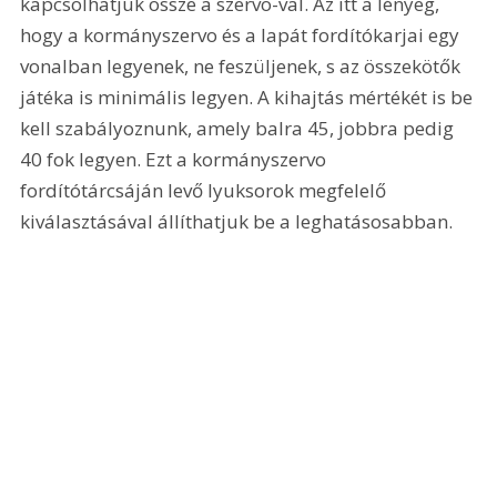
kapcsolhatjuk össze a szervo-val. Az itt a lényeg, 
hogy a kormányszervo és a lapát fordítókarjai egy 
vonalban legyenek, ne feszüljenek, s az összekötők 
játéka is minimális legyen. A kihajtás mértékét is be 
kell szabályoznunk, amely balra 45, jobbra pedig 
40 fok legyen. Ezt a kormányszervo 
fordítótárcsáján levő lyuksorok megfelelő 
kiválasztásával állíthatjuk be a leghatásosabban. 