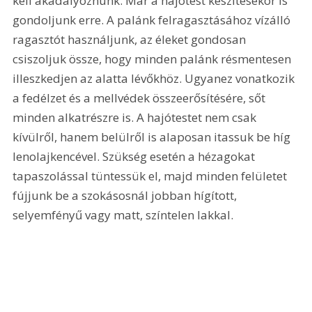
kell akadályoznunk. Már a hajótest készítésekor is 
gondoljunk erre. A palánk felragasztásához vízálló 
ragasztót használjunk, az éleket gondosan 
csiszoljuk össze, hogy minden palánk résmentesen 
illeszkedjen az alatta lévőkhöz. Ugyanez vonatkozik 
a fedélzet és a mellvédek összeerősítésére, sőt 
minden alkatrészre is. A hajótestet nem csak 
kívülről, hanem belülről is alaposan itassuk be híg 
lenolajkencével. Szükség esetén a hézagokat 
tapaszolással tüntessük el, majd minden felületet 
fújjunk be a szokásosnál jobban hígított, 
selyemfényű vagy matt, színtelen lakkal. 