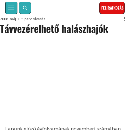
FELIRATKOZÁS
2008. máj. 1.
5 perc olvasás
Távvezérelhető halászhajók
Lapunk előző évfolyamának novemberi számában 