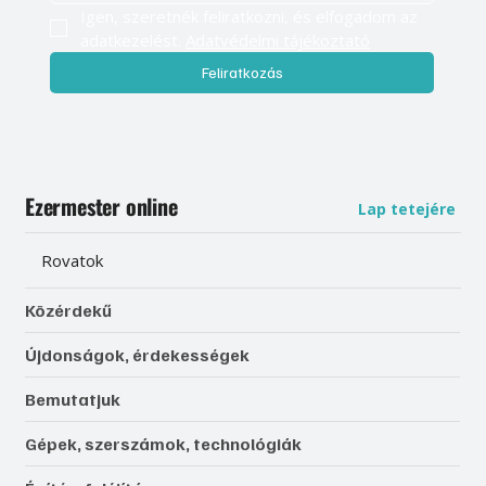
Igen, szeretnék feliratkozni, és elfogadom az 
adatkezelést. 
Adatvédelmi tájékoztató
Feliratkozás
Ezermester online
Lap tetejére
Rovatok
Közérdekű
Újdonságok, érdekességek
Bemutatjuk
Gépek, szerszámok, technológiák