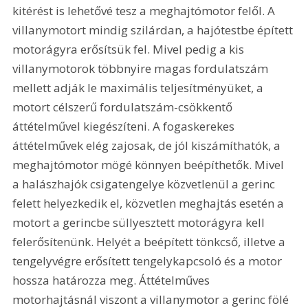
kitérést is lehetővé tesz a meghajtómotor felől. A 
villanymotort mindig szilárdan, a hajótestbe épített 
motorágyra erősítsük fel. Mivel pedig a kis 
villanymotorok többnyire magas fordulatszám 
mellett adják le maximális teljesítményüket, a 
motort célszerű fordulatszám-csökkentő 
áttételművel kiegészíteni. A fogaskerekes 
áttételművek elég zajosak, de jól kiszámíthatók, a 
meghajtómotor mögé könnyen beépíthetők. Mivel 
a halászhajók csigatengelye közvetlenül a gerinc 
felett helyezkedik el, közvetlen meghajtás esetén a 
motort a gerincbe süllyesztett motorágyra kell 
felerősítenünk. Helyét a beépített tönkcső, illetve a 
tengelyvégre erősített tengelykapcsoló és a motor 
hossza határozza meg. Áttételműves 
motorhajtásnál viszont a villanymotor a gerinc fölé 