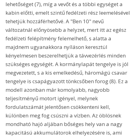
lehetőséget (7), míg a vevőt és a többi egységet a 
kabin előtti, emelt szintű fedélzeti rész leemelésével 
tehetjük hozzáférhetővé. A "Ben 10" nevű 
változatnál előnyösebb a helyzet, mert itt az egész 
fedélzeti felépítmény felemelhető, s alatta a 
majdnem ugyanakkora nyíláson keresztül 
kényelmesen beszerelhetjük a távvezérlés minden 
szükséges egységét. A kormánylapát tengelye is jól 
megvezetett, s a kis emelkedésű, háromágú csavar 
tengelye is csapágyazott tönkcsőben forog (8). Ez a 
modell azonban már komolyabb, nagyobb 
teljesítményű motort igényel, melynek 
fordulatszámát jelentősen csökkenteni kell, 
különben meg fog csúszni a vízben. Az öblösnek 
mondható hajó aljában bőséges hely van a nagy 
kapacitású akkumulátorok elhelyezésére is, ami 