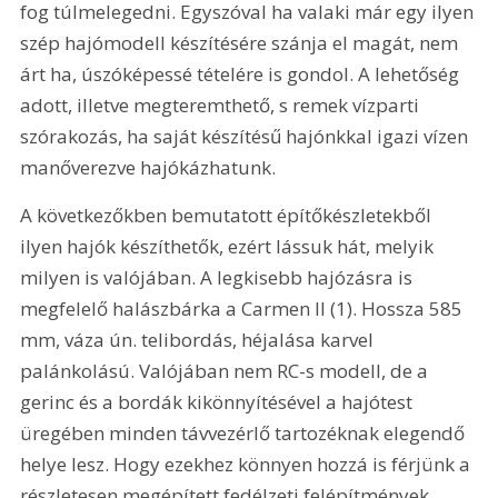
fog túlmelegedni. Egyszóval ha valaki már egy ilyen 
szép hajómodell készítésére szánja el magát, nem 
árt ha, úszóképessé tételére is gondol. A lehetőség 
adott, illetve megteremthető, s remek vízparti 
szórakozás, ha saját készítésű hajónkkal igazi vízen 
manőverezve hajókázhatunk. 
A következőkben bemutatott építőkészletekből 
ilyen hajók készíthetők, ezért lássuk hát, melyik 
milyen is valójában. A legkisebb hajózásra is 
megfelelő halászbárka a Carmen II (1). Hossza 585 
mm, váza ún. telibordás, héjalása karvel 
palánkolású. Valójában nem RC-s modell, de a 
gerinc és a bordák kikönnyítésével a hajótest 
üregében minden távvezérlő tartozéknak elegendő 
helye lesz. Hogy ezekhez könnyen hozzá is férjünk a 
részletesen megépített fedélzeti felépítmények 