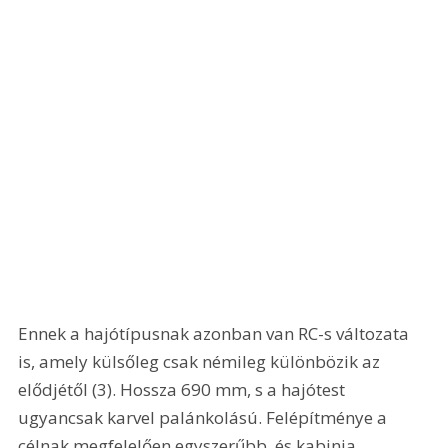
Ennek a hajótípusnak azonban van RC-s változata 
is, amely külsőleg csak némileg különbözik az 
elődjétől (3). Hossza 690 mm, s a hajótest 
ugyancsak karvel palánkolású. Felépítménye a 
célnak megfelelően egyszerűbb, és kabinja 