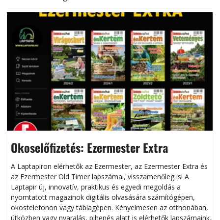
Okoselőfizetés: Ezermester Extra
A Laptapiron elérhetők az Ezermester, az Ezermester Extra és
az Ezermester Old Timer lapszámai, visszamenőleg is! A
Laptapir új, innovatív, praktikus és egyedi megoldás a
L
nyomtatott magazinok digitális olvasására számítógépen,
okostelefonon vagy táblagépen. Kényelmesen az otthonában,
útközben vagy nyaralás, pihenés alatt is elérhetők lapszámaink.
ú