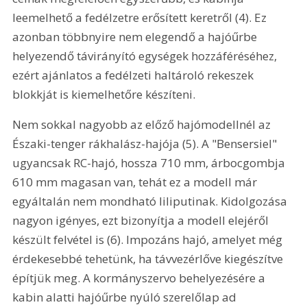
leemelhető a fedélzetre erősített keretről (4). Ez 
azonban többnyire nem elegendő a hajóűrbe 
helyezendő távirányító egységek hozzáféréséhez, 
ezért ajánlatos a fedélzeti haltároló rekeszek 
blokkját is kiemelhetőre készíteni. 
Nem sokkal nagyobb az előző hajómodellnél az 
Északi-tenger rákhalász-hajója (5). A "Bensersiel" 
ugyancsak RC-hajó, hossza 710 mm, árbocgombja 
610 mm magasan van, tehát ez a modell már 
egyáltalán nem mondható liliputinak. Kidolgozása 
nagyon igényes, ezt bizonyítja a modell elejéről 
készült felvétel is (6). Impozáns hajó, amelyet még 
érdekesebbé tehetünk, ha távvezérlőve kiegészítve 
építjük meg. A kormányszervo behelyezésére a 
kabin alatti hajóűrbe nyúló szerelőlap ad 