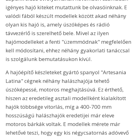
igényes hajó kiteket mutattunk be olvasóinknak. E 
valódi fából készült modellek között akad néhány 
olyan kis hajó is, amely úszóképes és rádió 
távvezérlő is szerelhető bele. Mivel az ilyen 
hajómodelleket a fenti "üzemmódnak" megfelelően 
kell módosítani, ehhez néhány gyakorlati tanáccsal 
is szolgálunk bemutatásukon kívül. 
A hajóépítő készleteket gyártó spanyol "Artesania 
Latina" cégnek néhány halászhajója tehető 
úszóképessé, motoros meghajtásúvá. Ez érthető, 
hiszen az eredetileg asztali modellként kialakított 
hajók többsége vitorlás, míg a 400-700 mm 
hosszúságú halászhajók eredetijei már eleve 
motoros bárkák voltak. E modellek mérete már 
lehetővé teszi, hogy egy kis négycsatornás adóvevő 