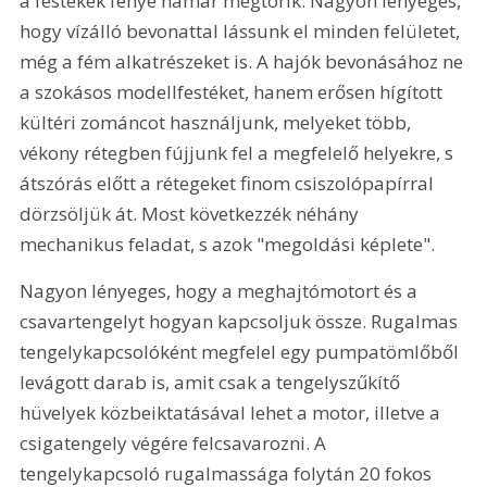
a festékek fénye hamar megtörik. Nagyon lényeges, 
hogy vízálló bevonattal lássunk el minden felületet, 
még a fém alkatrészeket is. A hajók bevonásához ne 
a szokásos modellfestéket, hanem erősen hígított 
kültéri zománcot használjunk, melyeket több, 
vékony rétegben fújjunk fel a megfelelő helyekre, s 
átszórás előtt a rétegeket finom csiszolópapírral 
dörzsöljük át. Most következzék néhány 
mechanikus feladat, s azok "megoldási képlete". 
Nagyon lényeges, hogy a meghajtómotort és a 
csavartengelyt hogyan kapcsoljuk össze. Rugalmas 
tengelykapcsolóként megfelel egy pumpatömlőből 
levágott darab is, amit csak a tengelyszűkítő 
hüvelyek közbeiktatásával lehet a motor, illetve a 
csigatengely végére felcsavarozni. A 
tengelykapcsoló rugalmassága folytán 20 fokos 