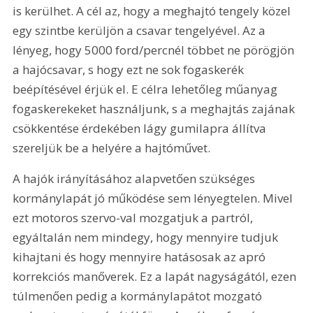
is kerülhet. A cél az, hogy a meghajtó tengely közel 
egy szintbe kerüljön a csavar tengelyével. Az a 
lényeg, hogy 5000 ford/percnél többet ne pörögjön 
a hajócsavar, s hogy ezt ne sok fogaskerék 
beépítésével érjük el. E célra lehetőleg műanyag 
fogaskerekeket használjunk, s a meghajtás zajának 
csökkentése érdekében lágy gumilapra állítva 
szereljük be a helyére a hajtóművet. 
A hajók irányításához alapvetően szükséges 
kormánylapát jó működése sem lényegtelen. Mivel 
ezt motoros szervo-val mozgatjuk a partról, 
egyáltalán nem mindegy, hogy mennyire tudjuk 
kihajtani és hogy mennyire hatásosak az apró 
korrekciós manőverek. Ez a lapát nagyságától, ezen 
túlmenően pedig a kormánylapátot mozgató 