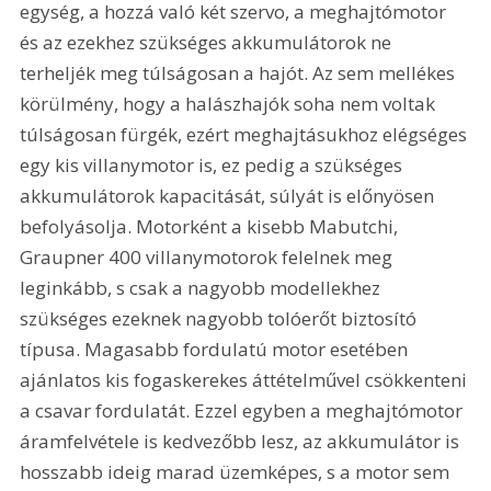
egység, a hozzá való két szervo, a meghajtómotor 
és az ezekhez szükséges akkumulátorok ne 
terheljék meg túlságosan a hajót. Az sem mellékes 
körülmény, hogy a halászhajók soha nem voltak 
túlságosan fürgék, ezért meghajtásukhoz elégséges 
egy kis villanymotor is, ez pedig a szükséges 
akkumulátorok kapacitását, súlyát is előnyösen 
befolyásolja. Motorként a kisebb Mabutchi, 
Graupner 400 villanymotorok felelnek meg 
leginkább, s csak a nagyobb modellekhez 
szükséges ezeknek nagyobb tolóerőt biztosító 
típusa. Magasabb fordulatú motor esetében 
ajánlatos kis fogaskerekes áttételművel csökkenteni 
a csavar fordulatát. Ezzel egyben a meghajtómotor 
áramfelvétele is kedvezőbb lesz, az akkumulátor is 
hosszabb ideig marad üzemképes, s a motor sem 