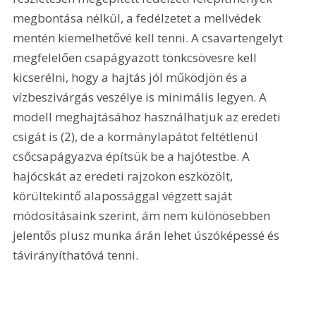
megbontása nélkül, a fedélzetet a mellvédek 
mentén kiemelhetővé kell tenni. A csavartengelyt 
megfelelően csapágyazott tönkcsövesre kell 
kicserélni, hogy a hajtás jól működjön és a 
vízbeszivárgás veszélye is minimális legyen. A 
modell meghajtásához használhatjuk az eredeti 
csigát is (2), de a kormánylapátot feltétlenül 
csőcsapágyazva építsük be a hajótestbe. A 
hajócskát az eredeti rajzokon eszközölt, 
körültekintő alapossággal végzett saját 
módosításaink szerint, ám nem különösebben 
jelentős plusz munka árán lehet úszóképessé és 
távirányíthatóvá tenni. 