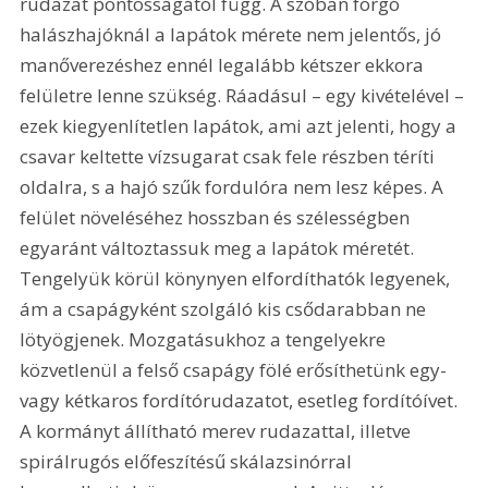
rudazat pontosságától függ. A szóban forgó 
halászhajóknál a lapátok mérete nem jelentős, jó 
manőverezéshez ennél legalább kétszer ekkora 
felületre lenne szükség. Ráadásul – egy kivételével – 
ezek kiegyenlítetlen lapátok, ami azt jelenti, hogy a 
csavar keltette vízsugarat csak fele részben téríti 
oldalra, s a hajó szűk fordulóra nem lesz képes. A 
felület növeléséhez hosszban és szélességben 
egyaránt változtassuk meg a lapátok méretét. 
Tengelyük körül könynyen elfordíthatók legyenek, 
ám a csapágyként szolgáló kis csődarabban ne 
lötyögjenek. Mozgatásukhoz a tengelyekre 
közvetlenül a felső csapágy fölé erősíthetünk egy- 
vagy kétkaros fordítórudazatot, esetleg fordítóívet. 
A kormányt állítható merev rudazattal, illetve 
spirálrugós előfeszítésű skálazsinórral 