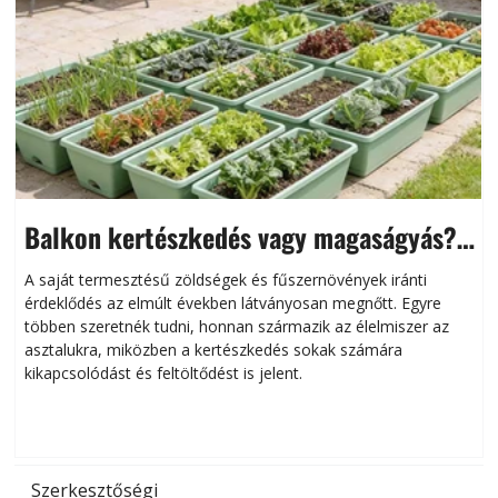
Balkon kertészkedés vagy magaságyás?
Helytakarékos kertészkedés
A saját termesztésű zöldségek és fűszernövények iránti
érdeklődés az elmúlt években látványosan megnőtt. Egyre
többen szeretnék tudni, honnan származik az élelmiszer az
l
asztalukra, miközben a kertészkedés sokak számára
kikapcsolódást és feltöltődést is jelent.
é
d
Szerkesztőségi