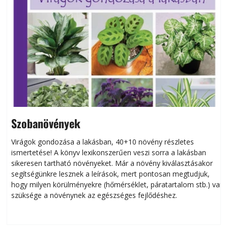
Szobanövények
Virágok gondozása a lakásban, 40+10 növény részletes
ismertetése! A könyv lexikonszerűen veszi sorra a lakásban
s
sikeresen tart­ha­tó növényeket. Már a növény kiválasztásakor
h
segítségünkre lesznek a leírások, mert pontosan megtudjuk,
k
hogy milyen körülményekre (hőmérséklet, páratartalom stb.) van
szüksége a növénynek az egészséges fejlődéshez.
t