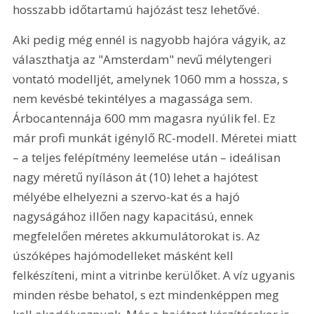
hosszabb időtartamú hajózást tesz lehetővé. 
Aki pedig még ennél is nagyobb hajóra vágyik, az 
választhatja az "Amsterdam" nevű mélytengeri 
vontató modelljét, amelynek 1060 mm a hossza, s 
nem kevésbé tekintélyes a magassága sem. 
Árbocantennája 600 mm magasra nyúlik fel. Ez 
már profi munkát igénylő RC-modell. Méretei miatt 
– a teljes felépítmény leemelése után – ideálisan 
nagy méretű nyíláson át (10) lehet a hajótest 
mélyébe elhelyezni a szervo-kat és a hajó 
nagyságához illően nagy kapacitású, ennek 
megfelelően méretes akkumulátorokat is. Az 
úszóképes hajómodelleket másként kell 
felkészíteni, mint a vitrinbe kerülőket. A víz ugyanis 
minden résbe behatol, s ezt mindenképpen meg 