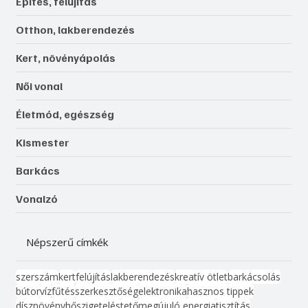
Építés, felújítás
Otthon, lakberendezés
Kert, növényápolás
Női vonal
Életmód, egészség
Kismester
Barkács
Vonalzó
Népszerű címkék
szerszám
kert
felújítás
lakberendezés
kreatív ötlet
barkácsolás
bútor
víz
fűtés
szerkesztőség
elektronika
hasznos tippek
dísznövény
hőszigetelés
tető
megújuló energia
tisztítás