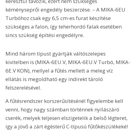
keresztül távozik, ezért nem szükséges 
kéményseprői engedély beszerzése. – A MIKA-6EU 
Turbóhoz csak egy 6,5 cm-es furat készítése 
szükséges a falon, így teherhordó falak esetében 
sincs szükség építési engedélyre.
Mind három típust gyártják váltószelepes 
kivitelben is (MIKA-6EU.V, MIKA-6EU.V Turbó, MIKA-
6E.V KON), mellyel a fűtés mellett a meleg víz 
ellátás is megoldható egy indirekt tároló 
felszerelésével.
A fűtésrendszer korszerűsítésénél figyelembe kell 
venni, hogy nagy számban történnek nyílászáró 
cserék, melyek teljesen elszigetelik a belső légteret, 
így a jövő a zárt égésterű C-típusú fűtőkészülékeké!