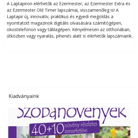
A Laptapiron elérhetők az Ezermester, az Ezermester Extra és
az Ezermester Old Timer lapszámai, visszamenőleg is! A
Laptapir új, innovatív, praktikus és egyedi megoldás a
L
nyomtatott magazinok digitális olvasására számítógépen,
okostelefonon vagy táblagépen. Kényelmesen az otthonában,
útközben vagy nyaralás, pihenés alatt is elérhetők lapszámaink.
ú
Bárhol, bármikor, akár külföldön élve vagy dolgozva is
B
olvashatók az Ezermester lapszámai. A Laptapir kényelmes
megoldás, mert: – t
Kiadványaink