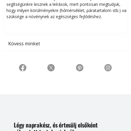
segítségünkre lesznek a leírások, mert pontosan megtudjuk,
k
hogy milyen körülményekre (hőmérséklet, páratartalom stb.) van
szüksége a növénynek az egészséges fejlődéshez.
t
Kövess minket
Légy naprakész, és értesülj elsőként