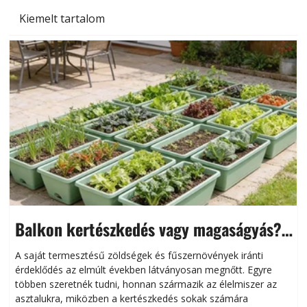
Kiemelt tartalom
Balkon kertészkedés vagy magaságyás?
Helytakarékos kertészkedés
A saját termesztésű zöldségek és fűszernövények iránti
érdeklődés az elmúlt években látványosan megnőtt. Egyre
többen szeretnék tudni, honnan származik az élelmiszer az
l
asztalukra, miközben a kertészkedés sokak számára