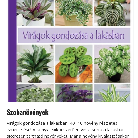
Szobanövények
Virágok gondozása a lakásban, 40+10 növény részletes
ismertetése! A könyv lexikonszerűen veszi sorra a lakásban
s
sikeresen tart­ha­tó növényeket. Már a növény kiválasztásakor
h