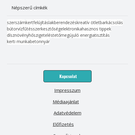
Népszerű címkék
szerszám
kert
felújítás
lakberendezés
kreatív ötlet
barkácsolás
bútor
víz
fűtés
szerkesztőség
elektronika
hasznos tippek
dísznövény
hőszigetelés
tető
megújuló energia
tisztítás
kerti munka
beton
nyár
Kapcsolat
Impresszum
Médiaajánlat
Adatvédelem
Előfizetés