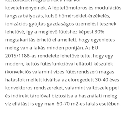
követelményeinek. A léptetőmotoros és modulációs 
lángszabályozás, külső hőmérséklet-érzékelés, 
ionizációs gyújtás gazdaságos üzemelést tesznek 
lehetővé, így a meglévő fűtéshez képest 30% 
megtakarítás érhető el amellett, hogy egyenletes 
meleg van a lakás minden pontján. Az EU 
2015/1188-as rendelete lehetővé tette, hogy egy 
modern, kettős fűtésfunkcióval ellátott készülék 
(konvekciós valamint vizes fűtésrendszer) magas 
hatásfok mellett kiváltsa az elöregedett 30-40 éves 
konvektoros rendszereket, valamint váltószeleppel 
és indirekt tárolóval biztosítsa a használati meleg 
víz ellátást is egy max. 60-70 m2-es lakás esetében.