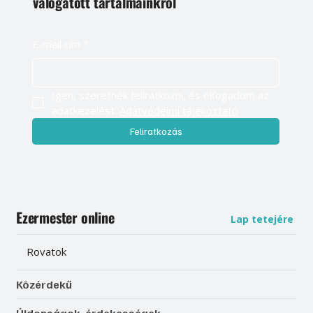
válogatott tartalmainkról
E-mail cím
*
Igen, szeretnék feliratkozni, és elfogadom az 
adatkezelést. 
Adatvédelmi tájékoztató
Feliratkozás
Ezermester online
Lap tetejére
Rovatok
Közérdekű
Újdonságok, érdekességek