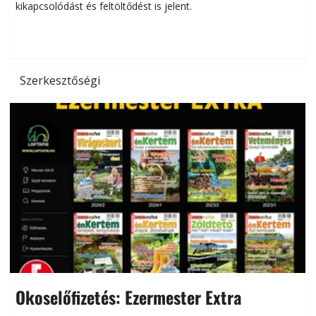
kikapcsolódást és feltöltődést is jelent.
é
d
Szerkesztőségi
Okoselőfizetés: Ezermester Extra