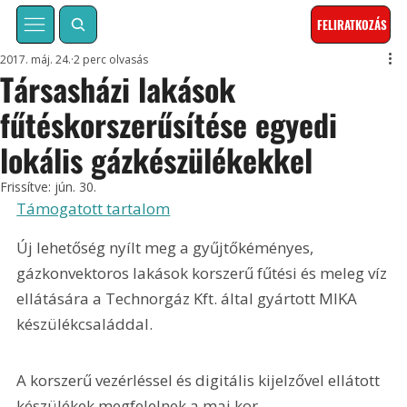
FELIRATKOZÁS
2017. máj. 24.
2 perc olvasás
Társasházi lakások
fűtéskorszerűsítése egyedi
lokális gázkészülékekkel
Frissítve:
jún. 30.
Támogatott tartalom
Új lehetőség nyílt meg a gyűjtőkéményes, 
gázkonvektoros lakások korszerű fűtési és meleg víz 
ellátására a Technorgáz Kft. által gyártott MIKA 
készülékcsaláddal.
A korszerű vezérléssel és digitális kijelzővel ellátott 
készülékek megfelelnek a mai kor 