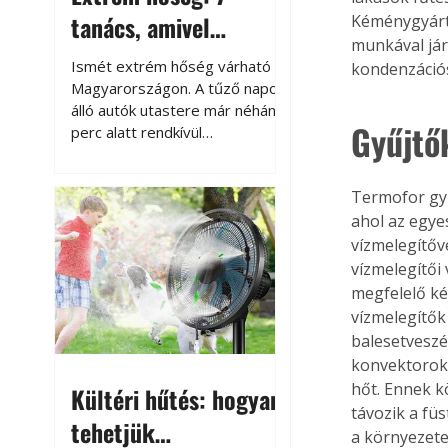
tanács, amivel
Kéménygyártó 
munkával jár
megóvhatjuk
Ismét extrém hőség várható
kondenzációs
autónkat a nyári
Magyarországon. A tűző napon
álló autók utastere már néhány
károktól
Gyűjtő
perc alatt rendkívül
felmelegszik, és rövid időn belül
akár a 60-70 °C-ot is
Termofor gyű
megközelítheti. Ez nemcsak a
beszállást teszi kellemetlenné,
ahol az egye
hanem az autó állapotára és a
vízmelegítőv
benne hagyott tárgyakra is
vízmelegítői
káros hatással lehet. Néhány
megfelelő ké
egyszerű óvintézkedéssel
vízmelegítők
azonban jelentősen
balesetveszé
csökkenthetjük a hőség káros
konvektorok 
hatásait.
hőt. Ennek k
Kültéri hűtés: hogyan
távozik a füs
tehetjük
a környezete