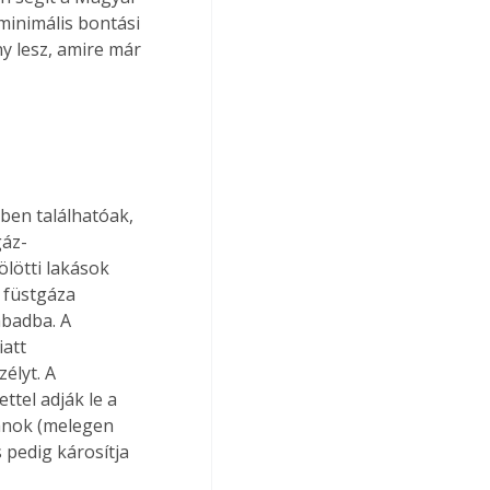
 minimális bontási 
 lesz, amire már 
en találhatóak, 
gáz-
lötti lakások 
 füstgáza 
badba. A 
att 
élyt. A 
tel adják le a 
anok (melegen 
 pedig károsítja 