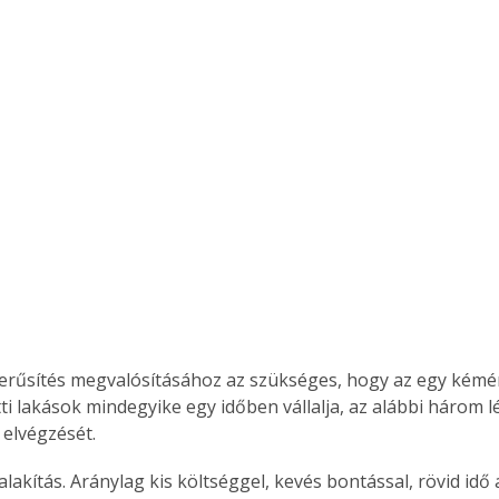
erűsítés megvalósításához az szükséges, hogy az egy kémé
ti lakások mindegyike egy időben vállalja, az alábbi három l
 elvégzését.
lakítás. Aránylag kis költséggel, kevés bontással, rövid idő a