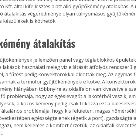
Kft. által kifejlesztés alatt álló gyűjtőkémény átalakítás. A
ó átalakítás végeredménye olyan túlnyomásos gyűjtőkémény
 készülékek is köthetők.
kémény átalakítás 
jtőkémények jellemzően panel vagy téglablokkos épületekb
s lakások használati meleg víz ellátását átfolyós rendszerű 
el, a fűtést pedig konvektorokkal oldották meg. Az egymás fö
 vannak a termofor gyűjtőkéményekre kötve. A konvektorok
mény hiányában többnyire az oldalfalon van kivezetve a sza
 fő problémája, hogy az égéslevegőt a lakótérből veszik, emi
lyesek, a közös kémény pedig csak fokozza ezt a balesetvesz
általános problémája, hogy kis felületen, magas hőmérséklet
övetkeztében egészségtelenek (égetik a port), gazdaságtal
tgáz), nem kellemes a komfort érzetük, az oldalfali kivezetés
t.