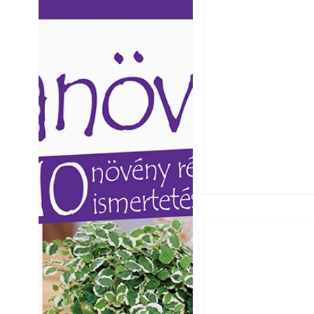
Ezermester lapszámai. A
Ezermester lapszámai
Laptapir kényelmes megoldás,
Laptapir kényelmes 
mert: – t
mert: – t