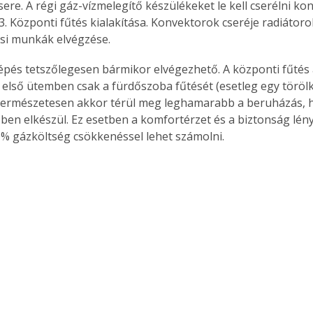
sere. A régi gáz-vízmelegítő készülékeket le kell cserélni k
3. Központi fűtés kialakítása. Konvektorok cseréje radiátoro
ési munkák elvégzése.
épés tetszőlegesen bármikor elvégezhető. A központi fűtés 
. első ütemben csak a fürdőszoba fűtését (esetleg egy törölk
Természetesen akkor térül meg leghamarabb a beruházás, 
őben elkészül. Ez esetben a komfortérzet és a biztonság lén
0% gázköltség csökkenéssel lehet számolni.