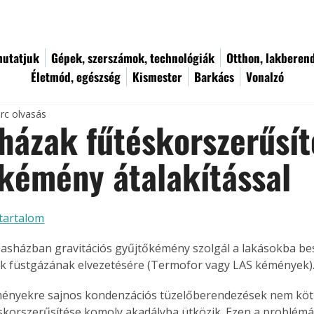
utatjuk
Gépek, szerszámok, technológiák
Otthon, lakberen
Életmód, egészség
Kismester
Barkács
Vonalzó
rc olvasás
házak fűtéskorszerűsít
kémény átalakítással
tartalom
asházban gravitációs gyűjtőkémény szolgál a lakásokba bes
k füstgázának elvezetésére (Termofor vagy LAS kémények)
ényekre sajnos kondenzációs tüzelőberendezések nem köth
skorszerűsítése komoly akadályba ütközik. Ezen a problémá