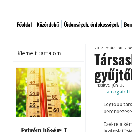
Főoldal
Közérdekű
Újdonságok, érdekességek
Bem
2016. márc. 30.
2 pe
Társas
Kiemelt tartalom
gyűjtő
Frissítve:
jún. 30.
Támogatott 
Legtöbb társ
berendezése
Ezekre a kém
Extrém hőség: 7
lakások fűté