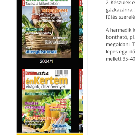
2. Készülék c
gázkazánra. 
fűtés szerel
A harmadik l
bontható, pl
megoldani. 
lépés egy id
mellett 35-4