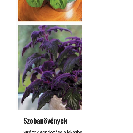
Szobanövények
Virágoskert: k
teraszon, laká
Virágok gondozása a lakásban,