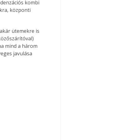
ondenzációs kombi 
kra, központi 
akár ütemekre is 
özőszárítóval) 
ha mind a három 
yeges javulása 