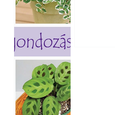
Hogyan válasszunk
fenntartható kert
A modern épített k