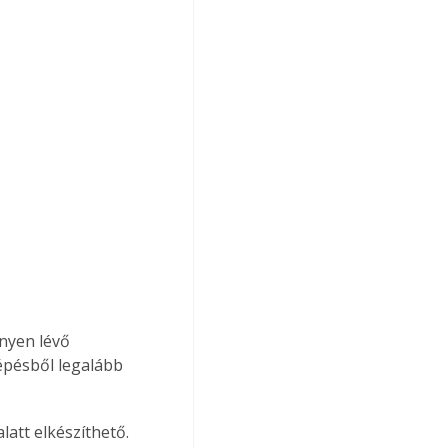
nyen lévő 
épésből legalább 
latt elkészíthető. 