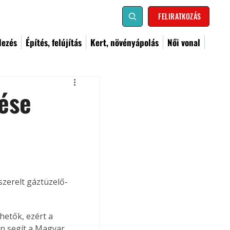
FELIRATKOZÁS
dezés
Építés, felújítás
Kert, növényápolás
Női vonal
ése
zerelt gáztüzelő-
.
etők, ezért a 
n segít a Magyar 