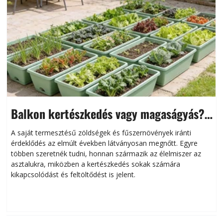
Balkon kertészkedés vagy magaságyás?
Helytakarékos kertészkedés
A saját termesztésű zöldségek és fűszernövények iránti
érdeklődés az elmúlt években látványosan megnőtt. Egyre
többen szeretnék tudni, honnan származik az élelmiszer az
l
asztalukra, miközben a kertészkedés sokak számára
kikapcsolódást és feltöltődést is jelent.
é
d