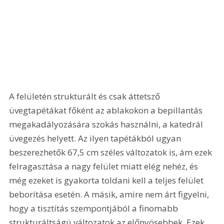
A felületén strukturált és csak áttetsző 
üvegtapétákat főként az ablakokon a bepillantás 
megakadályozására szokás használni, a katedrál 
üvegezés helyett. Az ilyen tapétákból ugyan 
beszerezhetők 67,5 cm széles változatok is, ám ezek 
felragasztása a nagy felület miatt elég nehéz, és 
még ezeket is gyakorta toldani kell a teljes felület 
beborítása esetén. A másik, amire nem árt figyelni, 
hogy a tisztítás szempontjából a finomabb 
strukturáltságú változatok az előnyösebbek. Ezek 