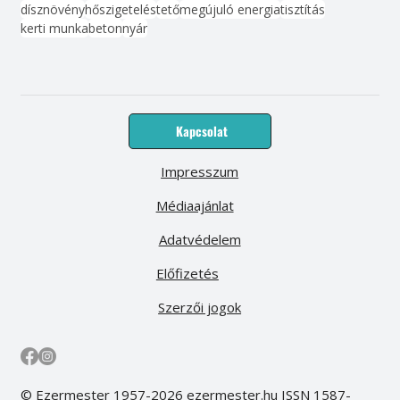
dísznövény
hőszigetelés
tető
megújuló energia
tisztítás
kerti munka
beton
nyár
Kapcsolat
Impresszum
Médiaajánlat
Adatvédelem
Előfizetés
Szerzői jogok
© Ezermester 1957-2026 ezermester.hu ISSN 1587-