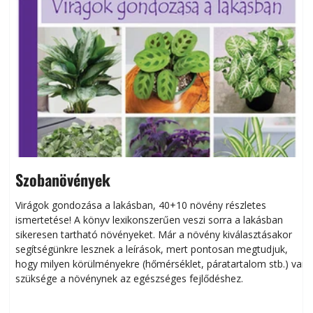
Szobanövények
Virágok gondozása a lakásban, 40+10 növény részletes
ismertetése! A könyv lexikonszerűen veszi sorra a lakásban
s
sikeresen tart­ha­tó növényeket. Már a növény kiválasztásakor
h
segítségünkre lesznek a leírások, mert pontosan megtudjuk,
k
hogy milyen körülményekre (hőmérséklet, páratartalom stb.) van
szüksége a növénynek az egészséges fejlődéshez.
t