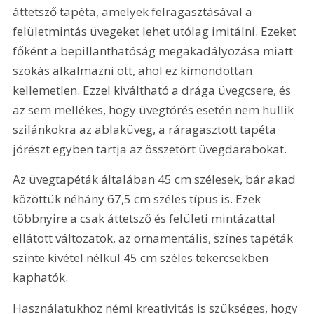
áttetsző tapéta, amelyek felragasztásával a 
felületmintás üvegeket lehet utólag imitálni. Ezeket 
főként a bepillanthatóság megakadályozása miatt 
szokás alkalmazni ott, ahol ez kimondottan 
kellemetlen. Ezzel kiváltható a drága üvegcsere, és 
az sem mellékes, hogy üvegtörés esetén nem hullik 
szilánkokra az ablaküveg, a ráragasztott tapéta 
jórészt egyben tartja az összetört üvegdarabokat.
Az üvegtapéták általában 45 cm szélesek, bár akad 
közöttük néhány 67,5 cm széles típus is. Ezek 
többnyire a csak áttetsző és felületi mintázattal 
ellátott változatok, az ornamentális, színes tapéták 
szinte kivétel nélkül 45 cm széles tekercsekben 
kaphatók.
Használatukhoz némi kreativitás is szükséges, hogy 