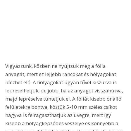
Vigyázzunk, közben ne nyújtsuk meg a fólia 
anyagát, mert ez lejjebb ráncokat és hólyagokat 
idézhet elő. A hólyagokat ugyan tűvel kiszúrva is 
lepréselhetjük, de jobb, ha az anyagot visszahúzva, 
majd lepréselve tüntetjük el. A fóliát kisebb önálló 
felületekre bontva, köztük 5-10 mm széles csíkot 
hagyva is felragaszthatjuk az üvegre, mert így 
kisebb a hólyagképződés veszélye és könnyebb a 