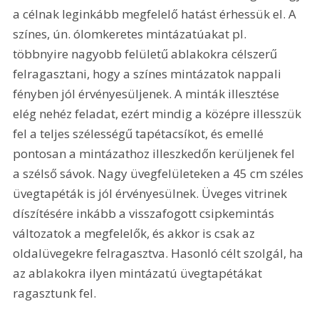
a célnak leginkább megfelelő hatást érhessük el. A 
színes, ún. ólomkeretes mintázatúakat pl. 
többnyire nagyobb felületű ablakokra célszerű 
felragasztani, hogy a színes mintázatok nappali 
fényben jól érvényesüljenek. A minták illesztése 
elég nehéz feladat, ezért mindig a középre illesszük 
fel a teljes szélességű tapétacsíkot, és emellé 
pontosan a mintázathoz illeszkedőn kerüljenek fel 
a szélső sávok. Nagy üvegfelületeken a 45 cm széles 
üvegtapéták is jól érvényesülnek. Üveges vitrinek 
díszítésére inkább a visszafogott csipkemintás 
változatok a megfelelők, és akkor is csak az 
oldalüvegekre felragasztva. Hasonló célt szolgál, ha 
az ablakokra ilyen mintázatú üvegtapétákat 
ragasztunk fel.