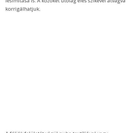
lesimítása is. A közöket utólag éles szikével átvágva 
korrigálhatjuk.