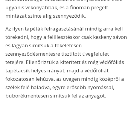
ugyanis vékonyabbak, és a finoman prégelt 
mintázat szinte alig szennyeződik.
Az ilyen tapéták felragasztásánál mindig arra kell 
törekedni, hogy a felillesztéskor csak keskeny sávon 
és lágyan simítsuk a tökéletesen 
szennyeződésmentesre tisztított üvegfelület 
tetejére. Ellenőrizzük a kiterített és még védőfóliás 
tapétacsík helyes irányát, majd a védőfóliát 
fokozatosan lehúzva, az üvegen mindig középről a 
szélek felé haladva, egyre erősebb nyomással, 
buborékmentesen simítsuk fel az anyagot.