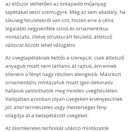
az először vélhetően az öntapadó műanyag 
tapétákat veszi szemügyre. Még az sem akadály, ha 
síküveg felületekről van szó, hiszen erre a célra 
legalább negyvenféle színű és ornamentikus 
mintázatú, illetve strukturált felületű, áttetsző 
változat között lehet válogatni.
Az üvegtapétáknak kettős a szerepük: csak áttetsző 
anyaguk miatt nem láthatni át rajtuk, ám ennek 
ellenére a fényt nagy részben átengedik. Másrészt 
ornamentális mintázatuk miatt igen dekoratív 
hatások valósíthatók meg minden üvegfelületen. 
Valójában azonban olyan üvegeken érvényesülnek 
jól, ahol természetes vagy mesterséges fény 
világítja át a betapétázott üvegeket.
Az ólomkeretes technikát utánzó mintázatok 