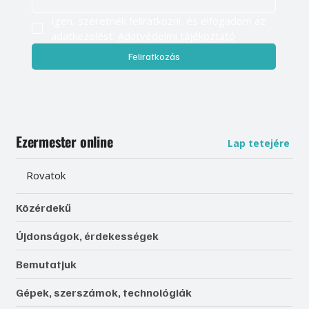
Igen, szeretnék feliratkozni, és elfogadom az 
adatkezelést. 
Adatvédelmi tájékoztató
Feliratkozás
Ezermester online
Lap tetejére
Rovatok
Közérdekű
Újdonságok, érdekességek
Bemutatjuk
Gépek, szerszámok, technológiák