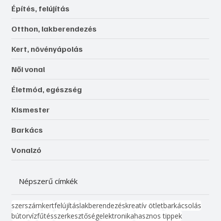
Építés, felújítás
Otthon, lakberendezés
Kert, növényápolás
Női vonal
Életmód, egészség
Kismester
Barkács
Vonalzó
Népszerű címkék
szerszám
kert
felújítás
lakberendezés
kreatív ötlet
barkácsolás
bútor
víz
fűtés
szerkesztőség
elektronika
hasznos tippek