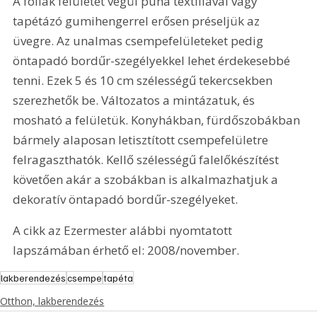
A fóliák felületét végül puha textíliával vagy 
tapétázó gumihengerrel erősen préseljük az 
üvegre. Az unalmas csempefelületeket pedig 
öntapadó bordűr-szegélyekkel lehet érdekesebbé 
tenni. Ezek 5 és 10 cm szélességű tekercsekben 
szerezhetők be. Változatos a mintázatuk, és 
mosható a felületük. Konyhákban, fürdőszobákban 
bármely alaposan letisztított csempefelületre 
felragaszthatók. Kellő szélességű falelőkészítést 
követően akár a szobákban is alkalmazhatjuk a 
dekoratív öntapadó bordűr-szegélyeket.
A cikk az Ezermester alábbi nyomtatott 
lapszámában érhető el: 2008/november.
lakberendezés
csempe
tapéta
Otthon, lakberendezés