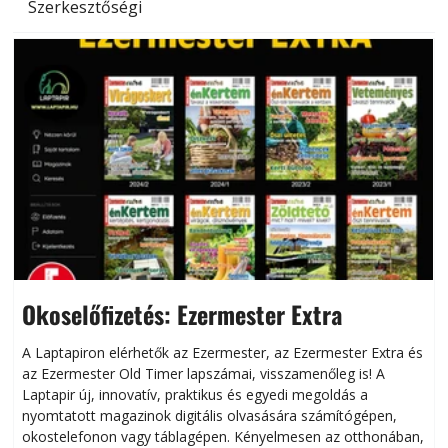
Szerkesztőségi
Okoselőfizetés: Ezermester Extra
A Laptapiron elérhetők az Ezermester, az Ezermester Extra és
az Ezermester Old Timer lapszámai, visszamenőleg is! A
Laptapir új, innovatív, praktikus és egyedi megoldás a
L
nyomtatott magazinok digitális olvasására számítógépen,
okostelefonon vagy táblagépen. Kényelmesen az otthonában,