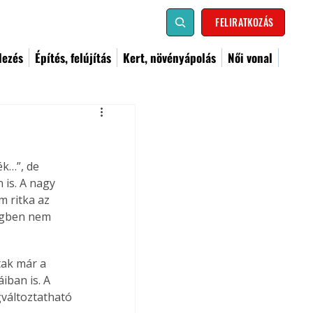
FELIRATKOZÁS
dezés
Építés, felújítás
Kert, növényápolás
Női vonal
k…”, de 
 is. A nagy 
 ritka az 
égben nem 
tak már a 
ban is. A 
változtatható 