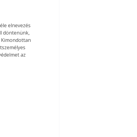
éle elnevezés 
ll döntenünk, 
. Kimondottan 
étszemélyes 
 védelmet az 