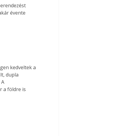
berendezést 
akár évente 
igen kedveltek a 
t, dupla 
 A 
a földre is 