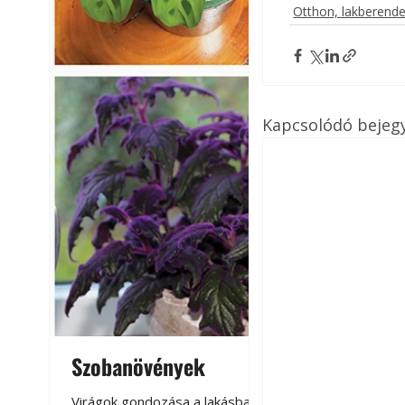
Otthon, lakberend
Kapcsolódó bejeg
Szobanövények
Virágoskert: k
teraszon, laká
Virágok gondozása a lakásban,