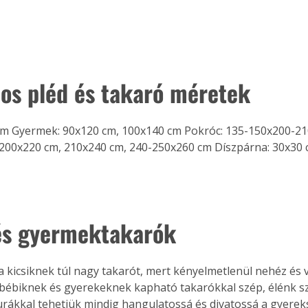
Együtt jobban megéri!
nos pléd és takaró méretek
Bővebb információ itt!
k az
Együtt jobban megéri! A
mester
könyvek tetszőleges
er Old
párosítással kedvezményes
cm Gyermek: 90x120 cm, 100x140 cm Pokróc: 135-150x200-21
áron, 0 Ft postaköltséggel
200x220 cm, 210x240 cm, 240-250x260 cm Díszpárna: 30x30 c
ptapir új,
megrendelhetők!
és egyedi
tt
lvasására
elefonon
és gyermektakarók
nyelmesen
ben vagy
t is
 kicsiknek túl nagy takarót, mert kényelmetlenül nehéz és ve
. Bárhol,
bébiknek és gyerekeknek kapható takarókkal szép, élénk sz
ön élve
rákkal tehetjük mindig hangulatossá és divatossá a gyereks
ashatók az