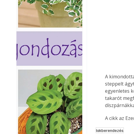
A kimondotta
steppelt ágy
egyenletes k
takarót megfo
díszpárnákka
A cikk az Ez
lakberendezés