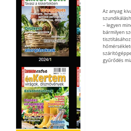
Az anyag kiv
szundikálásh
– legyen min
bármilyen sz
tisztításáho
hőmérséklete
szárítógéppe
gyűrődés mia