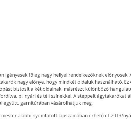
n igényesek főleg nagy hellyel rendelkezőknek előnyösek. 
takarók nagy előnye, hogy mindkét oldaluk használható. Ez 
opást biztosít a két oldalnak, másrészt különböző hangulatú
rdítva, pl. nyári és téli színekkel. A steppelt ágytakarókat á
l együtt, garnitúrában vásárolhatjuk meg.
ermester alábbi nyomtatott lapszámában érhető el: 2013/nyá