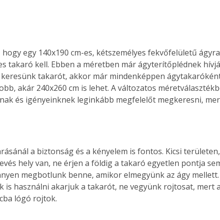
ti, hogy egy 140x190 cm-es, kétszemélyes fekvőfelületű ágy
s takaró kell. Ebben a méretben már ágyterítőplédnek hívjá
 keresünk takarót, akkor már mindenképpen ágytakaróként
bb, akár 240x260 cm is lehet. A változatos méretválasztékb
nak és igényeinknek leginkább megfelelőt megkeresni, mert
rásánál a biztonság és a kényelem is fontos. Kicsi területen,
evés hely van, ne érjen a földig a takaró egyetlen pontja sem 
nnyen megbotlunk benne, amikor elmegyünk az ágy mellett. 
 is használni akarjuk a takarót, ne vegyünk rojtosat, mert 
cba lógó rojtok.