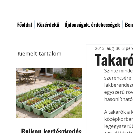
Főoldal
Közérdekű
Újdonságok, érdekességek
Bem
2013. aug. 30.
3 per
Takaró
Kiemelt tartalom
Szinte minde
szerencsére 
lakberendezé
egyszerű rö
hasonlítható
A takarók a 
középkorban 
legegyszerűb
Balkon kertészkedés