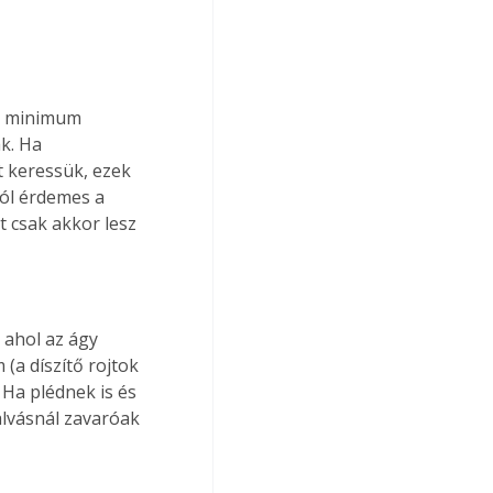
ra minimum 
k. Ha 
 keressük, ezek 
ól érdemes a 
 csak akkor lesz 
 ahol az ágy 
(a díszítő rojtok 
Ha plédnek is és 
alvásnál zavaróak 