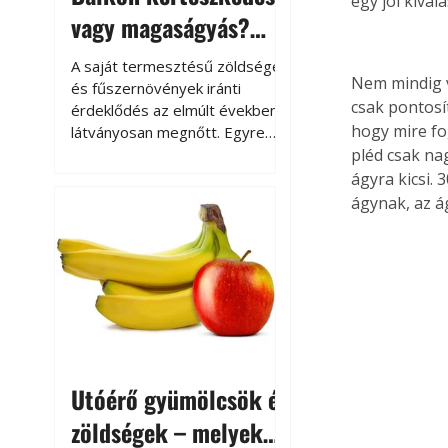
egy jól kivál
vagy magaságyás?
Helytakarékos
A saját termesztésű zöldségek
Nem mindig v
kertészkedés
és fűszernövények iránti
csak pontosít
érdeklődés az elmúlt években
hogy mire fo
látványosan megnőtt. Egyre
többen szeretnék tudni, honnan
pléd csak na
származik az élelmiszer az
ágyra kicsi. 
asztalukra, miközben a
ágynak, az á
kertészkedés sokak számára
kikapcsolódást és feltöltődést
is jelent.
Utóérő gyümölcsök és
zöldségek – melyek