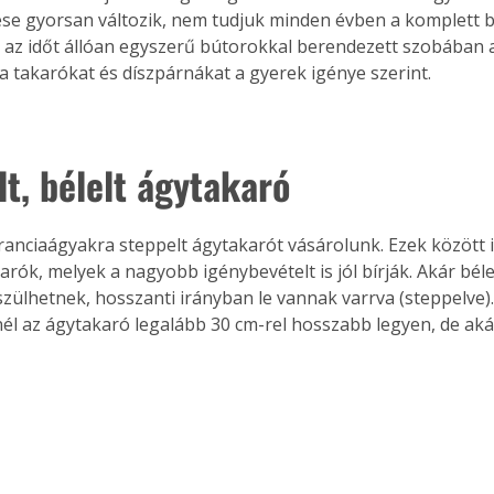
ése gyorsan változik, nem tudjuk minden évben a komplett 
. A
de az időt állóan egyszerű bútorokkal berendezett szobában 
megoldás,
 a takarókat és díszpárnákat a gyerek igénye szerint.
lt, bélelt ágytakaró
franciaágyakra steppelt ágytakarót vásárolunk. Ezek között 
arók, melyek a nagyobb igénybevételt is jól bírják. Akár bélel
zülhetnek, hosszanti irányban le vannak varrva (steppelve).
nél az ágytakaró legalább 30 cm-rel hosszabb legyen, de akár 