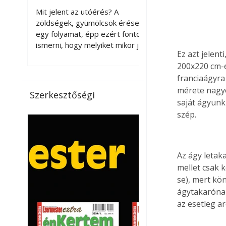
érnek tovább leszedés
Mit jelent az utóérés? A
után?
zöldségek, gyümölcsök érése
egy folyamat, épp ezért fontos
ismerni, hogy melyiket mikor jó
Ez azt jelen
leszedni. Meg kell különböztetni
200x220 cm-e
a gazdasági és a biológiai
franciaágyra
érettséget. Például a
paradicsomot sokszor
mérete nagyo
Szerkesztőségi
gazdasági érettségben, azaz
saját ágyunk
félig éretten szedik le, ezután
szép.
utaztatják hosszan, és még
pulton tartható kell legyen.
Utóérik eközben, de nem lesz
Az ágy letaka
olyan ízű, mint amit a saját
kertünkben, biológiai
mellet csak k
érettségben szedünk le. Teljes
se), mert kö
érettségben szedve nem
ágytakarónak
tárolható h
az esetleg ar