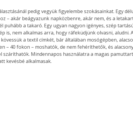
álasztásánál pedig vegyük figyelembe szokásainkat. Egy délu
oz – akár beágyazunk napközbenre, akár nem, és a letakar
él puhább a takaró. Egy ugyan nagyon igényes, szép tartású
ép is, nem alkalmas arra, hogy ráfeküdjünk olvasni, aludni. 
z kövessük a textil címkét, bár általában mosógépben, alacso
n – 40 fokon – moshatók, de nem fehéríthetők, és alacson
l száríthatók. Mindennapos használatra a magas pamuttar
tt kevésbé alkalmasak.