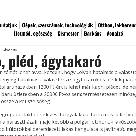
utatjuk
Gépek, szerszámok, technológiák
Otthon, lakberen
Életmód, egészség
Kismester
Barkács
Vonalzó
c olvasás
, pléd, ágytakaró
n témát lehet avval kezdeni, hogy „olyan hatalmas a választé
tényleg hatalmas a választék az ágytakarók és plédek piacán
si áruházakban 1200 Ft-ért is lehet már kapni plédet, de nem
vidáru üzletekben a 20000 Ft-os sem; természetesen minős
 össze a két szélsőség.
legrégebbi lakberendezési tárgyak közé tartoznak. Jelen vol
a parasztházak, majd később a polgári otthonok lakószobái
b bútorokkal berendezett lakás hangulata is javítható, meg