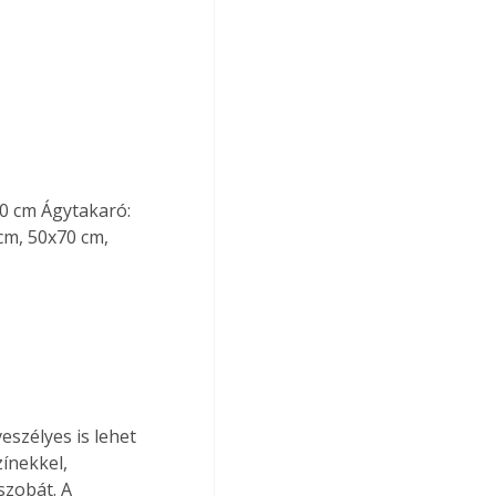
0 cm Ágytakaró: 
m, 50x70 cm, 
szélyes is lehet 
ínekkel, 
zobát. A 