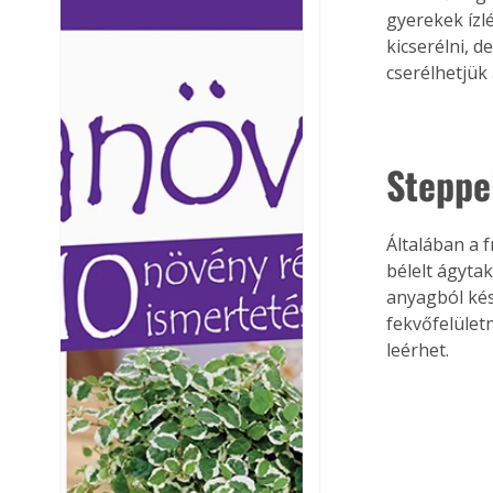
gyerekek ízl
Ezermester lapszámai. A
Ezermester lapszámai
kicserélni, 
Laptapir kényelmes megoldás,
Laptapir kényelmes 
mert: – t
mert: – t
cserélhetjük
Steppe
Általában a 
bélelt ágytak
anyagból kés
fekvőfelület
leérhet. 