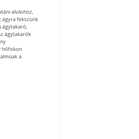
táni alváshoz, 
t ágyra fekszünk 
 ágytakaró, 
Az ágytakarók 
ny 
y hőfokon 
talmúak a 