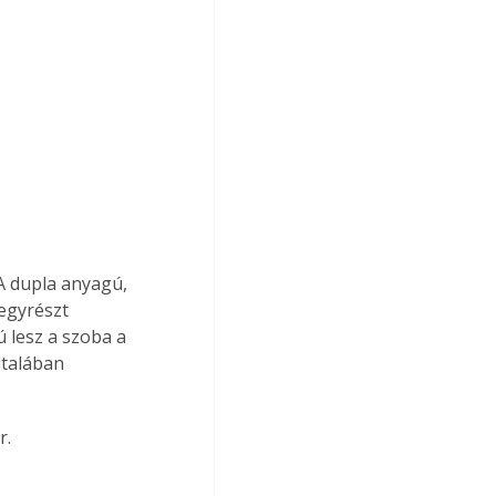
A dupla anyagú, 
egyrészt 
 lesz a szoba a 
ltalában 
r.