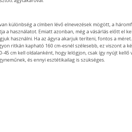
asztott ágytakaróval.
an különbség a címben lévő elnevezések mögött, a háromf
ja a használatot. Emiatt azonban, még a vásárlás előtt el ke
gjuk használni. Ha az ágyra akarjuk teríteni, fontos a méret
gyon ritkán kapható 160 cm-esnél szélesebb, ez viszont a k
30-45 cm kell oldalanként, hogy lelógjon, csak így nyújt kellő
gyneműnek, és ennyi esztétikailag is szükséges. 