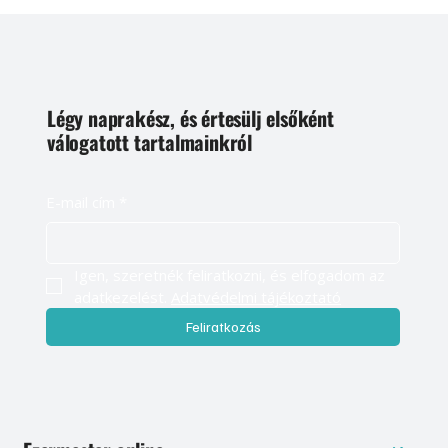
Légy naprakész, és értesülj elsőként
válogatott tartalmainkról
E-mail cím
*
Igen, szeretnék feliratkozni, és elfogadom az 
adatkezelést. 
Adatvédelmi tájékoztató
Feliratkozás