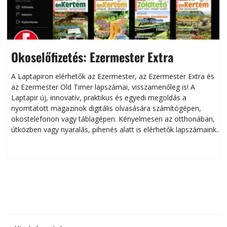
Okoselőfizetés: Ezermester Extra
A Laptapiron elérhetők az Ezermester, az Ezermester Extra és
az Ezermester Old Timer lapszámai, visszamenőleg is! A
Laptapir új, innovatív, praktikus és egyedi megoldás a
L
nyomtatott magazinok digitális olvasására számítógépen,
okostelefonon vagy táblagépen. Kényelmesen az otthonában,
útközben vagy nyaralás, pihenés alatt is elérhetők lapszámaink.
ú
Bárhol, bármikor, akár külföldön élve vagy dolgozva is
B
olvashatók az Ezermester lapszámai. A Laptapir kényelmes
megoldás, mert: – t