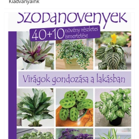
Kiadványaink