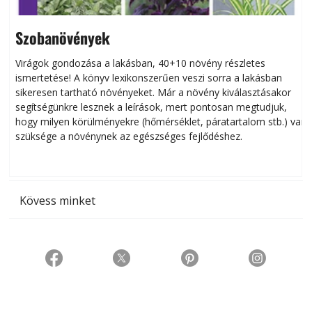
Szobanövények
Virágok gondozása a lakásban, 40+10 növény részletes
ismertetése! A könyv lexikonszerűen veszi sorra a lakásban
s
sikeresen tart­ha­tó növényeket. Már a növény kiválasztásakor
h
segítségünkre lesznek a leírások, mert pontosan megtudjuk,
k
hogy milyen körülményekre (hőmérséklet, páratartalom stb.) van
szüksége a növénynek az egészséges fejlődéshez.
t
Kövess minket