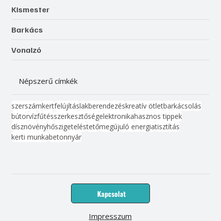
Kismester
Barkács
Vonalzó
Népszerű címkék
szerszám
kert
felújítás
lakberendezés
kreatív ötlet
barkácsolás
bútor
víz
fűtés
szerkesztőség
elektronika
hasznos tippek
dísznövény
hőszigetelés
tető
megújuló energia
tisztítás
kerti munka
beton
nyár
Kapcsolat
Impresszum