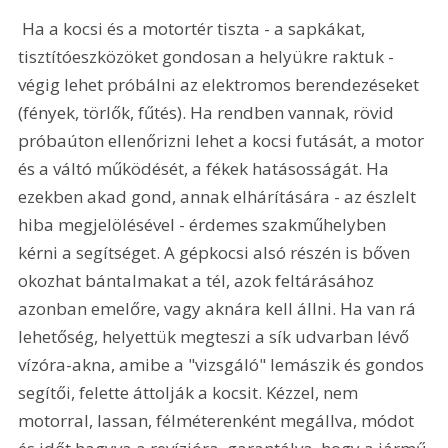
 Ha a kocsi és a motortér tiszta - a sapkákat, 
tisztítóeszközöket gondosan a helyükre raktuk - 
végig lehet próbálni az elektromos berendezéseket 
(fények, törlők, fűtés). Ha rendben vannak, rövid 
próbaúton ellenőrizni lehet a kocsi futását, a motor 
és a váltó működését, a fékek hatásosságát. Ha 
ezekben akad gond, annak elhárítására - az észlelt 
hiba megjelölésével - érdemes szakműhelyben 
kérni a segítséget. A gépkocsi alsó részén is bőven 
okozhat bántalmakat a tél, azok feltárásához 
azonban emelőre, vagy aknára kell állni. Ha van rá 
lehetőség, helyettük megteszi a sík udvarban lévő 
vízóra-akna, amibe a "vizsgáló" lemászik és gondos 
segítői, felette áttolják a kocsit. Kézzel, nem 
motorral, lassan, félméterenként megállva, módot 