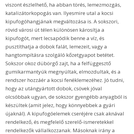
viszont észlelhető, ha abban törés, lemezmozgás, 
katalizátorkopogás van. Ilyesmire utal a kocsi 
kipufogóhangjának megváltozása is. A sokszori, 
rövid városi út télen különösen károsítja a 
kipufogót, mert lecsapódik benne a víz, és 
pusztíthatja a dobok falát, lemezeit, vagy a 
hangtompításra szolgáló kőzetgyapot betétet. 
Sokszor okoz dübörgő zajt, ha a felfüggesztő 
gumikarmantyúk megnyúltak, elmozdultak, és a 
rendszer hozzáér a kocsi fenéklemezéhez. Jó tudni, 
hogy az utángyártott dobok, csövek jóval 
olcsóbbak ugyan, de sokszor gyengébb anyagból is 
készültek (amit jelez, hogy könnyebbek a gyári 
újaknál). A kipufogóelemek cseréjére csak aknával 
rendelkező, és megfelelő szerelő-ismeretekkel 
rendelkezők vállalkozzanak. Másoknak irány a 