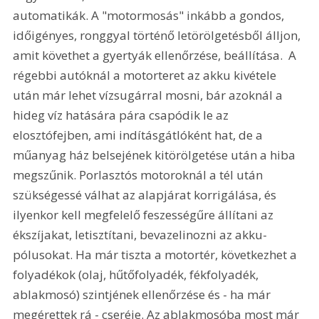
automatikák. A "motormosás" inkább a gondos, 
időigényes, ronggyal történő letörölgetésből álljon, 
amit követhet a gyertyák ellenőrzése, beállítása.  A 
régebbi autóknál a motorteret az akku kivétele 
után már lehet vízsugárral mosni, bár azoknál a 
hideg víz hatására pára csapódik le az 
elosztófejben, ami indításgátlóként hat, de a 
műanyag ház belsejének kitörölgetése után a hiba 
megszűnik. Porlasztós motoroknál a tél után 
szükségessé válhat az alapjárat korrigálása, és 
ilyenkor kell megfelelő feszességűre állítani az 
ékszíjakat, letisztítani, bevazelinozni az akku-
pólusokat. Ha már tiszta a motortér, következhet a 
folyadékok (olaj, hűtőfolyadék, fékfolyadék, 
ablakmosó) szintjének ellenőrzése és - ha már 
megérettek rá - cseréje. Az ablakmosóba most már 