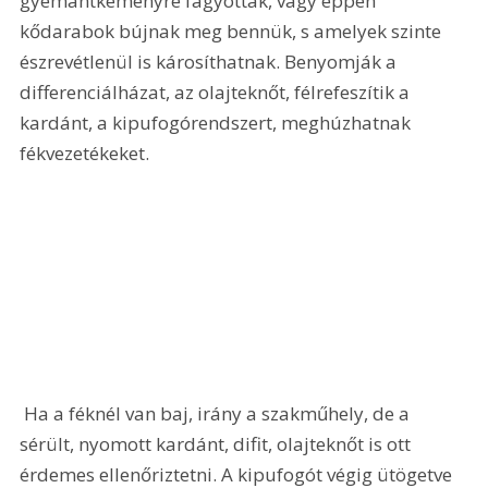
gyémántkeményre fagyottak, vagy éppen 
kődarabok bújnak meg bennük, s amelyek szinte 
észrevétlenül is károsíthatnak. Benyomják a 
differenciálházat, az olajteknőt, félrefeszítik a 
kardánt, a kipufogórendszert, meghúzhatnak 
fékvezetékeket. 
 Ha a féknél van baj, irány a szakműhely, de a 
sérült, nyomott kardánt, difit, olajteknőt is ott 
érdemes ellenőriztetni. A kipufogót végig ütögetve 