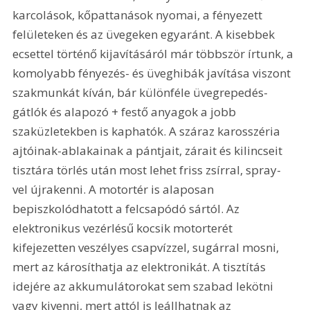
karcolások, kőpattanások nyomai, a fényezett 
felületeken és az üvegeken egyaránt. A kisebbek 
ecsettel történő kijavításáról már többször írtunk, a 
komolyabb fényezés- és üveghibák javítása viszont 
szakmunkát kíván, bár különféle üvegrepedés-
gátlók és alapozó + festő anyagok a jobb 
szaküzletekben is kaphatók. A száraz karosszéria 
ajtóinak-ablakainak a pántjait, zárait és kilincseit 
tisztára törlés után most lehet friss zsírral, spray-
vel újrakenni. A motortér is alaposan 
bepiszkolódhatott a felcsapódó sártól. Az 
elektronikus vezérlésű kocsik motorterét 
kifejezetten veszélyes csapvízzel, sugárral mosni, 
mert az károsíthatja az elektronikát. A tisztítás 
idejére az akkumulátorokat sem szabad lekötni 
vagy kivenni, mert attól is leállhatnak az 