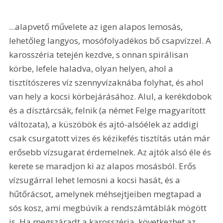
...alapvető művelete az igen alapos lemosás, 
lehetőleg langyos, mosófolyadékos bő csapvízzel. A 
karosszéria tetején kezdve, s onnan spirálisan 
körbe, lefele haladva, olyan helyen, ahol a 
tisztítószeres víz szennyvízaknába folyhat, és ahol 
van hely a kocsi körbejárásához. Alul, a kerékdobok 
és a dísztárcsák, felnik (a német Felge magyarított 
változata), a küszöbök és ajtó-alsóélek az addigi 
csak csurgatott vizes és kézikefés tisztítás után már 
erősebb vízsugarat érdemelnek. Az ajtók alsó éle és 
kerete se maradjon ki az alapos mosásból. Erős 
vízsugárral lehet lemosni a kocsi hasát, és a 
hűtőrácsot, amelynek méhsejtjeiben megtapad a 
sós kosz, ami megbúvik a rendszámtáblák mögött 
is. Ha megszáradt a karosszéria, következhet az 