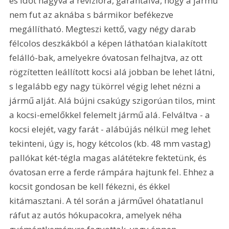
és időt hagyva a revízióra, garantálva, hogy a jármű 
nem fut az aknába s bármikor befékezve 
megállítható. Megteszi kettő, vagy négy darab 
félcolos deszkákból a képen láthatóan kialakított 
felálló-bak, amelyekre óvatosan felhajtva, az ott 
rögzítetten leállított kocsi alá jobban be lehet látni, 
s legalább egy nagy tükörrel végig lehet nézni a 
jármű alját. Alá bújni csakúgy szigorúan tilos, mint 
a kocsi-emelőkkel felemelt jármű alá. Felváltva - a 
kocsi elejét, vagy farát - alábújás nélkül meg lehet 
tekinteni, úgy is, hogy kétcolos (kb. 48 mm vastag) 
pallókat két-tégla magas alátétekre fektetünk, és 
óvatosan erre a ferde rámpára hajtunk fel. Ehhez a 
kocsit gondosan be kell fékezni, és ékkel 
kitámasztani. A tél során a járművel óhatatlanul 
ráfut az autós hókupacokra, amelyek néha 