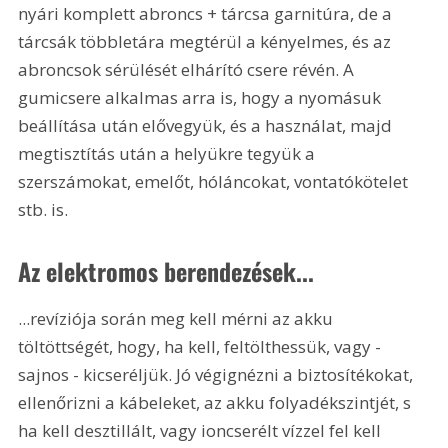
nyári komplett abroncs + tárcsa garnitúra, de a 
tárcsák többletára megtérül a kényelmes, és az 
abroncsok sérülését elhárító csere révén. A 
gumicsere alkalmas arra is, hogy a nyomásuk 
beállítása után elővegyük, és a használat, majd 
megtisztítás után a helyükre tegyük a 
szerszámokat, emelőt, hóláncokat, vontatókötelet 
stb. is.
Az elektromos berendezések...
...revíziója során meg kell mérni az akku 
töltöttségét, hogy, ha kell, feltölthessük, vagy - 
sajnos - kicseréljük. Jó végignézni a biztosítékokat, 
ellenőrizni a kábeleket, az akku folyadékszintjét, s 
ha kell desztillált, vagy ioncserélt vízzel fel kell 