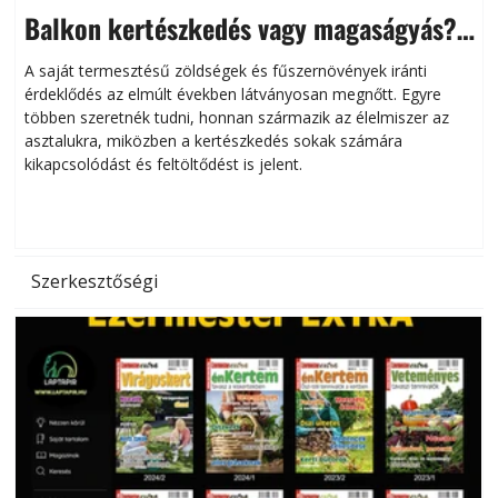
Balkon kertészkedés vagy magaságyás?
Helytakarékos kertészkedés
A saját termesztésű zöldségek és fűszernövények iránti
érdeklődés az elmúlt években látványosan megnőtt. Egyre
többen szeretnék tudni, honnan származik az élelmiszer az
l
asztalukra, miközben a kertészkedés sokak számára
kikapcsolódást és feltöltődést is jelent.
é
d
Szerkesztőségi