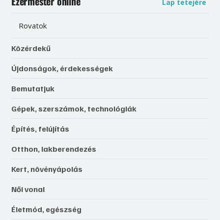
Ezermester online
Lap tetejére
Rovatok
Közérdekű
Újdonságok, érdekességek
Bemutatjuk
Gépek, szerszámok, technológiák
Építés, felújítás
Otthon, lakberendezés
Kert, növényápolás
Női vonal
Életmód, egészség