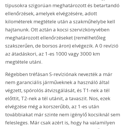
típusokra szigorúan meghatározott és betartandó 
ellenőrzések, amelyek elvégzésére, adott 
kilométerek megtétele után a szakműhelybe kell 
hajtanunk. Ott aztán a kocsi szervizkönyvében 
meghatározott ellenőrzéseket (remélhetőleg 
szakszerűen, de borsos áron) elvégezik. A 0 revízió 
az átadáskori, az 1-es 1000 vagy 3000 km 
megtétele utáni.
Régebben tréfásan S-revíziónak nevezték a már 
nem garanciális járműveknek a használó által 
végzett, spórolós átvizsgálását, és T1-nek a tél 
előttit, T2-nek a tél utánit, a tavaszit. Nos, ezek 
elvégzése még a korszerűbb, az 1-es után 
továbbiakat már szinte nem igénylő kocsiknál sem 
felesleges. Már csak azért is, hogy ha valamilyen 