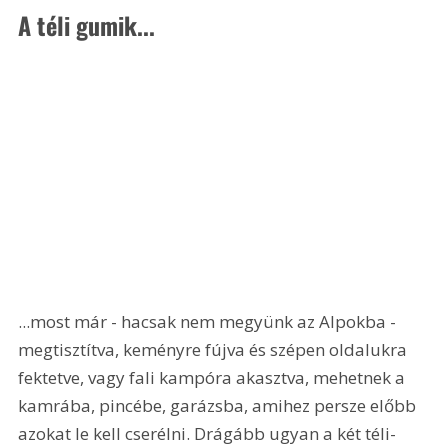
A téli gumik... 
...most már - hacsak nem megyünk az Alpokba - 
megtisztítva, keményre fújva és szépen oldalukra 
fektetve, vagy fali kampóra akasztva, mehetnek a 
kamrába, pincébe, garázsba, amihez persze előbb 
azokat le kell cserélni. Drágább ugyan a két téli-