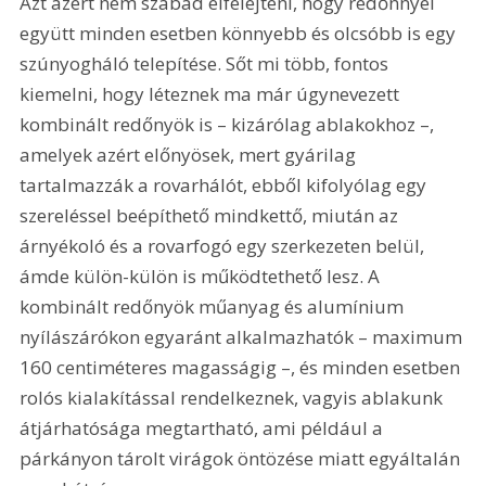
Azt azért nem szabad elfelejteni, hogy redőnnyel 
együtt minden esetben könnyebb és olcsóbb is egy 
szúnyogháló telepítése. Sőt mi több, fontos 
kiemelni, hogy léteznek ma már úgynevezett 
kombinált redőnyök is – kizárólag ablakokhoz –, 
amelyek azért előnyösek, mert gyárilag 
tartalmazzák a rovarhálót, ebből kifolyólag egy 
szereléssel beépíthető mindkettő, miután az 
árnyékoló és a rovarfogó egy szerkezeten belül, 
ámde külön-külön is működtethető lesz. A 
kombinált redőnyök műanyag és alumínium 
nyílászárókon egyaránt alkalmazhatók – maximum 
160 centiméteres magasságig –, és minden esetben 
rolós kialakítással rendelkeznek, vagyis ablakunk 
átjárhatósága megtartható, ami például a 
párkányon tárolt virágok öntözése miatt egyáltalán 