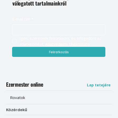
válogatott tartalmainkról
E-mail cím
*
Igen, szeretnék feliratkozni, és elfogadom az 
adatkezelést. 
Adatvédelmi tájékoztató
Feliratkozás
Ezermester online
Lap tetejére
Rovatok
Közérdekű