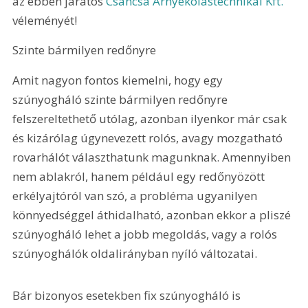
az ebben járatos 
Csancsa Árnyékolástechnikai Kft.
véleményét! 
Szinte bármilyen redőnyre
Amit nagyon fontos kiemelni, hogy egy 
szúnyogháló szinte bármilyen redőnyre 
felszereltethető utólag, azonban ilyenkor már csak 
és kizárólag úgynevezett rolós, avagy mozgatható 
rovarhálót választhatunk magunknak. Amennyiben 
nem ablakról, hanem például egy redőnyözött 
erkélyajtóról van szó, a probléma ugyanilyen 
könnyedséggel áthidalható, azonban ekkor a pliszé 
szúnyogháló lehet a jobb megoldás, vagy a rolós 
szúnyoghálók oldalirányban nyíló változatai.
Bár bizonyos esetekben fix szúnyogháló is 