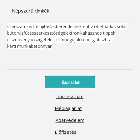
Népszerű címkék
szerszám
kert
felújítás
lakberendezés
kreatív ötlet
barkácsolás
bútor
víz
fűtés
szerkesztőség
elektronika
hasznos tippek
dísznövény
hőszigetelés
tető
megújuló energia
tisztítás
kerti munka
beton
nyár
Kapcsolat
Impresszum
Médiaajánlat
Adatvédelem
Előfizetés