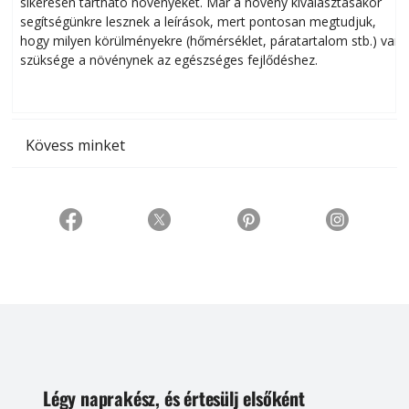
sikeresen tart­ha­tó növényeket. Már a növény kiválasztásakor
h
segítségünkre lesznek a leírások, mert pontosan megtudjuk,
k
hogy milyen körülményekre (hőmérséklet, páratartalom stb.) van
szüksége a növénynek az egészséges fejlődéshez.
t
Kövess minket
Légy naprakész, és értesülj elsőként