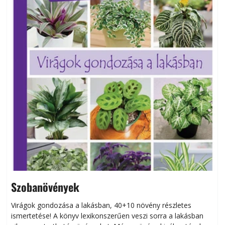
Szobanövények
Virágok gondozása a lakásban, 40+10 növény részletes
ismertetése! A könyv lexikonszerűen veszi sorra a lakásban
s