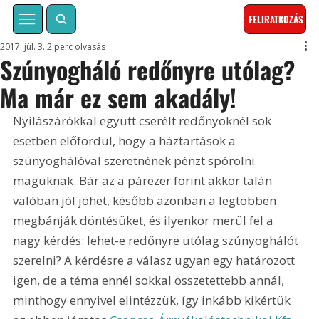
FELIRATKOZÁS
2017. júl. 3.
2 perc olvasás
Szúnyogháló redőnyre utólag?
Ma már ez sem akadály!
Nyílászárókkal együtt cserélt redőnyöknél sok 
esetben előfordul, hogy a háztartások a 
szúnyoghálóval szeretnének pénzt spórolni 
maguknak. Bár az a párezer forint akkor talán 
valóban jól jöhet, később azonban a legtöbben 
megbánják döntésüket, és ilyenkor merül fel a 
nagy kérdés: lehet-e redőnyre utólag szúnyoghálót 
szerelni? A kérdésre a válasz ugyan egy határozott 
igen, de a téma ennél sokkal összetettebb annál, 
minthogy ennyivel elintézzük, így inkább kikértük 