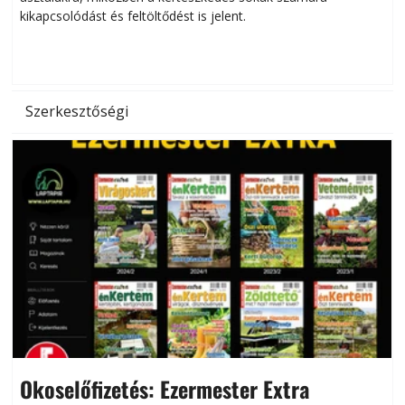
kikapcsolódást és feltöltődést is jelent.
é
d
Szerkesztőségi
Okoselőfizetés: Ezermester Extra