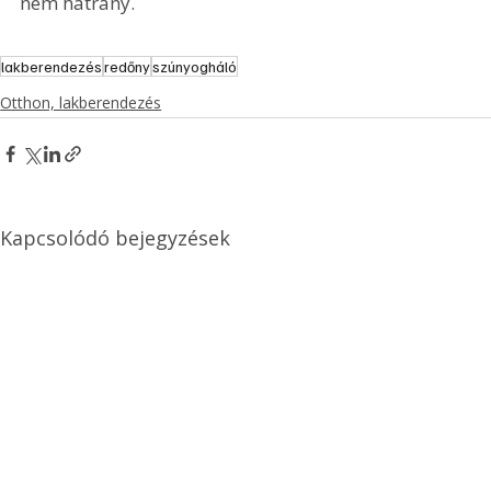
nem hátrány.
lakberendezés
redőny
szúnyogháló
Otthon, lakberendezés
Kapcsolódó bejegyzések