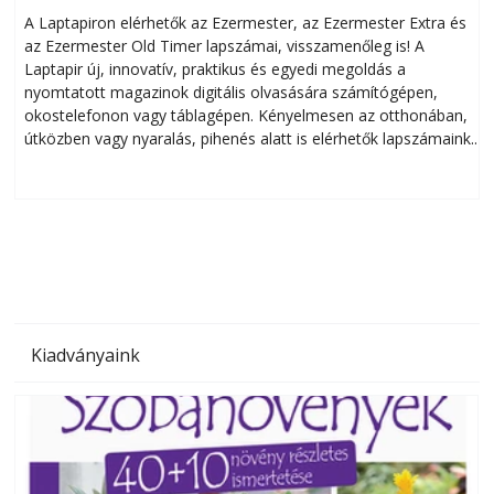
A Laptapiron elérhetők az Ezermester, az Ezermester Extra és
az Ezermester Old Timer lapszámai, visszamenőleg is! A
Laptapir új, innovatív, praktikus és egyedi megoldás a
L
nyomtatott magazinok digitális olvasására számítógépen,
okostelefonon vagy táblagépen. Kényelmesen az otthonában,
útközben vagy nyaralás, pihenés alatt is elérhetők lapszámaink.
ú
Bárhol, bármikor, akár külföldön élve vagy dolgozva is
B
olvashatók az Ezermester lapszámai. A Laptapir kényelmes
megoldás, mert: – t
Kiadványaink