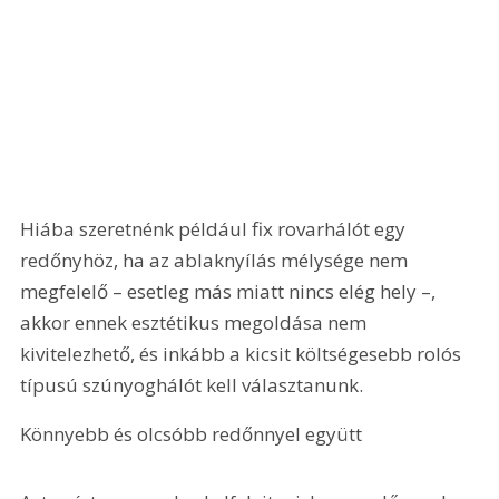
Hiába szeretnénk például fix rovarhálót egy 
redőnyhöz, ha az ablaknyílás mélysége nem 
megfelelő – esetleg más miatt nincs elég hely –, 
akkor ennek esztétikus megoldása nem 
kivitelezhető, és inkább a kicsit költségesebb rolós 
típusú szúnyoghálót kell választanunk. 
Könnyebb és olcsóbb redőnnyel együtt