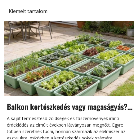
Kiemelt tartalom
Balkon kertészkedés vagy magaságyás?
Helytakarékos kertészkedés
A saját termesztésű zöldségek és fűszernövények iránti
érdeklődés az elmúlt években látványosan megnőtt. Egyre
többen szeretnék tudni, honnan származik az élelmiszer az
l
asztalukra, miközben a kertészkedés sokak számára