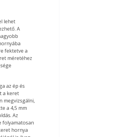
l lehet 
ezhető. A 
 nagyobb 
 hornyába 
e fektetve a 
ret méretéhez 
ssége 
a az ép és 
 a keret 
n megvizsgálni, 
tte a 4,5 mm 
ldás. Az 
e folyamatosan 
keret hornya 