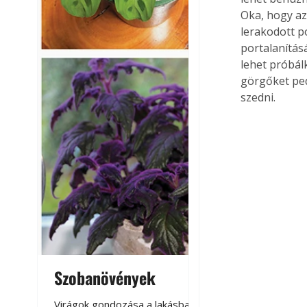
Oka, hogy az
lerakodott p
portalanítás
lehet próbál
görgőket ped
szedni.
Szobanövények
Virágoskert: k
teraszon, laká
Virágok gondozása a lakásban,