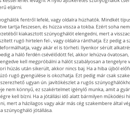
 késsel lehet levágni. A nyíló ajtókeretes szúnyoghálók cseré
rű eljárni.
yoghálók fentről lefelé, vagy oldalra húzhatók. Mindkét típu
letve tartja feszesen, és húzza vissza a tokba. Ezért soha ne
Együtt jobban megéri!
lyzetéből kiakasztott szúnyoghálót elengedni, mert a vissza
Bővebb információ itt!
k az
Együtt jobban megéri! A
ített rugó hirtelen fel-, vagy oldalra ránthatja. Ez pedig a
mester
könyvek tetszőleges
deformálhatja, vagy akár el is törheti. Ilyenkor sérült alkatrés
er Old
párosítással kedvezményes
pedig a háló ferdén csévélődött fel, akkor lehúzva óvatosan,
áron, 0 Ft postaköltséggel
aengedve kell megpróbálni a hálót szabályosan a tengelyre v
ptapir új,
megrendelhetők!
ri húzás után sikerült, akkor nincs baj. Ha a hiba újból előf
és egyedi
húzó rugó gyengülése is okozhatja. Ezt pedig már csak szak
tt
eszerezhető ugyan ún. javítókészlet a rugós szúnyoghálókh
lvasására
éje nem könnyű, ez szakértelmet igénylő munka, amit a gyár
elefonon
gre kell bízni. Ha a jótállási idő alatt bármilyen működési h
nyelmesen
enni, mert a házilagos vagy akár más cég szakembere által vég
ben vagy
 szúnyogháló jótállása.
t is
. Bárhol,
ön élve
ashatók az