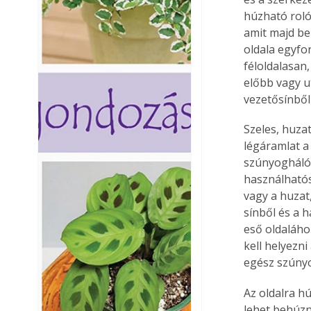
húzható roló
amit majd be 
oldala egyfo
féloldalasan
előbb vagy u
vezetősínből 
Szeles, huza
légáramlat a
szúnyogháló
használhatósá
vagy a huzat
sínből és a h
eső oldalához
kell helyezni
egész szúny
Az oldalra h
lehet behúzn