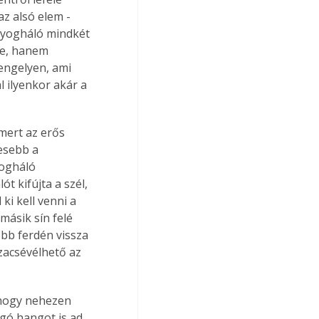
z alsó elem - 
únyogháló mindkét 
le, hanem 
engelyen, ami 
 ilyenkor akár a 
mert az erős 
esebb a 
ogháló 
t kifújta a szél, 
i kell venni a 
másik sín felé 
őbb ferdén vissza 
szacsévélhető az 
 hogy nehezen 
ó hangot is ad. 