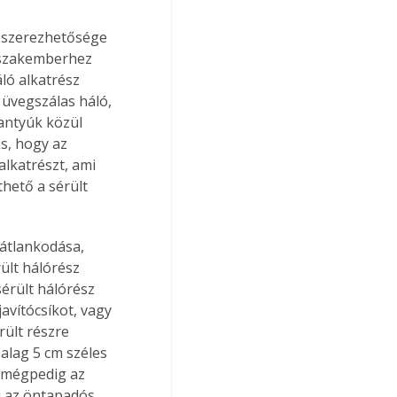
eszerezhetősége 
ű szakemberhez 
ló alkatrész 
üvegszálas háló, 
antyúk közül 
s, hogy az 
lkatrészt, ami 
thető a sérült 
átlankodása, 
ült hálórész 
sérült hálórész 
vítócsíkot, vagy 
rült részre 
alag 5 cm széles 
 mégpedig az 
i az öntapadós 