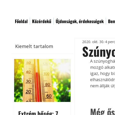
Főoldal
Közérdekű
Újdonságok, érdekességek
Bem
2020. okt. 30.
4 per
Szúnyo
Kiemelt tartalom
A szúnyoghál
mozgó alkatr
igaz, hogy b
elhasználódn
nem állják út
Még ős
Extrém hőség: 7