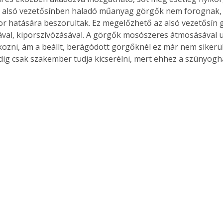
 alsó vezetősínben haladó műanyag görgők nem forognak, 
or hatására beszorultak. Ez megelőzhető az alsó vezetősín 
ával, kiporszívózásával. A görgők mosószeres átmosásával
kozni, ám a beállt, berágódott görgőknél ez már nem sikerül
ig csak szakember tudja kicserélni, mert ehhez a szúnyoghál
ertben,
Gyógyító növények: a
sban
természet kincsei az