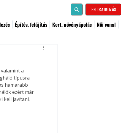
FELIRATKOZÁS
dezés
Építés, felújítás
Kert, növényápolás
Női vonal
valamint a 
gháló típusra 
nos hamarabb 
hálók ezért már 
kell javítani.