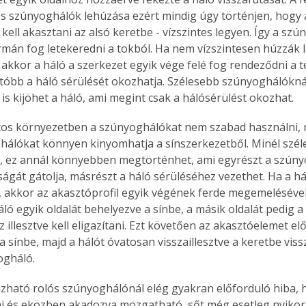
s szúnyoghálók lehúzása ezért mindig úgy történjen, hogy a
kell akasztani az alsó keretbe - vízszintes legyen. Így a sz
rmán fog letekeredni a tokból. Ha nem vízszintesen húzzák 
, akkor a háló a szerkezet egyik vége felé fog rendeződni a t
tóbb a háló sérülését okozhatja. Szélesebb szúnyoghálóknál
is kijöhet a háló, ami megint csak a hálósérülést okozhat.
tos környezetben a szúnyoghálókat nem szabad használni, 
 hálókat könnyen kinyomhatja a sínszerkezetből. Minél szél
, ez annál könnyebben megtörténhet, ami egyrészt a szúny
gát gátolja, másrészt a háló sérüléséhez vezethet. Ha a háló
, akkor az akasztóprofil egyik végének ferde megemelésével k
áló egyik oldalát behelyezve a sínbe, a másik oldalát pedig a 
 illesztve kell eligazítani. Ezt követően az akasztóelemet el
 a sínbe, majd a hálót óvatosan visszaillesztve a keretbe vis
ogháló.
úzható rolós szúnyoghálónál elég gyakran előforduló hiba,
i és eközben akadozva mozgatható, sőt még esetleg nyikorg