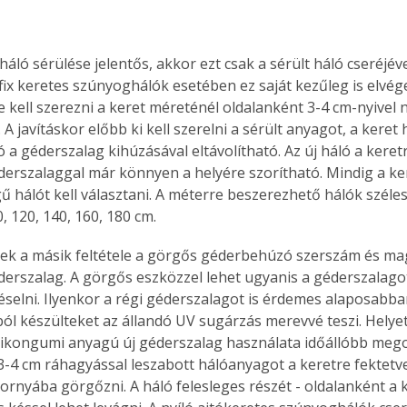
háló sérülése jelentős, akkor ezt csak a sérült háló cseréjéve
 fix keretes szúnyoghálók esetében ez saját kezűleg is elvég
kell szerezni a keret méreténél oldalanként 3-4 cm-nyivel
A javításkor előbb ki kell szerelni a sérült anyagot, a keret
ó a géderszalag kihúzásával eltávolítható. Az új háló a keretr
erszalaggal már könnyen a helyére szorítható. Mindig a ke
gű hálót kell választani. A méterre beszerezhető hálók széle
, 120, 140, 160, 180 cm.
ek a másik feltétele a görgős géderbehúzó szerszám és mag
erszalag. A görgős eszközzel lehet ugyanis a géderszalagot
selni. Ilyenkor a régi géderszalagot is érdemes alaposabba
ól készülteket az állandó UV sugárzás merevvé teszi. Helye
likongumi anyagú új géderszalag használata időállóbb mego
3-4 cm ráhagyással leszabott hálóanyagot a keretre fektetv
 hornyába görgőzni. A háló felesleges részét - oldalanként a 