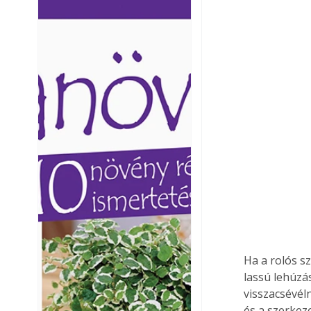
Ezermester lapszámai. A
Ezermester lapszámai
Laptapir kényelmes megoldás,
Laptapir kényelmes 
mert: – t
mert: – t
Ha a rolós s
lassú lehúzá
visszacsévéln
és a szerkeze