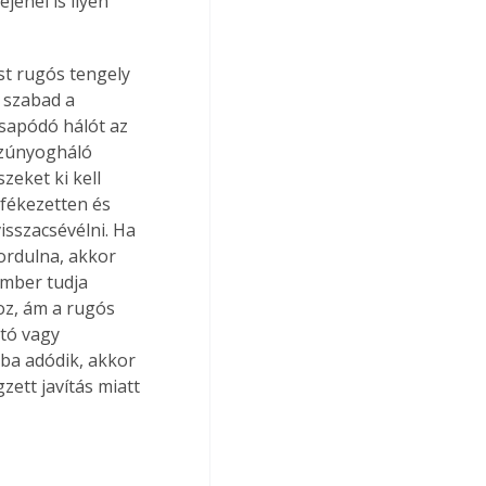
jénél is ilyen 
st rugós tengely 
m szabad a 
csapódó hálót az 
 szúnyogháló 
zeket ki kell 
 fékezetten és 
isszacsévélni. Ha 
ordulna, akkor 
ember tudja 
oz, ám a rugós 
tó vagy 
iba adódik, akkor 
zett javítás miatt 