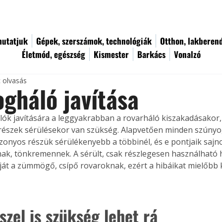
utatjuk
Gépek, szerszámok, technológiák
Otthon, lakberen
Életmód, egészség
Kismester
Barkács
Vonalzó
c olvasás
gháló javítása
ók javítására a leggyakrabban a rovarháló kiszakadásakor, 
észek sérülésekor van szükség. Alapvetően minden szúnyo
izonyos részük sérülékenyebb a többinél, és e pontjaik saj
ak, tönkremennek. A sérült, csak részlegesen használható 
ját a zümmögő, csípő rovaroknak, ezért a hibáikat mielőbb ki 
szel is szükség lehet rá