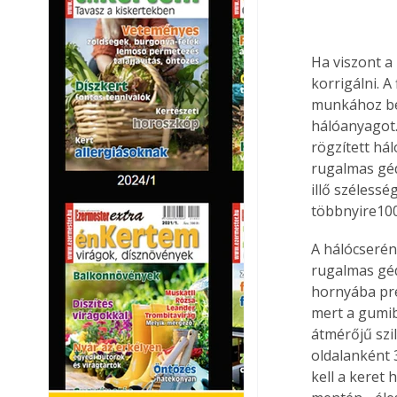
Ha viszont a 
korrigálni. A
munkához be 
hálóanyagot. 
rögzített hál
rugalmas géd
illő szélessé
többnyire100
A hálócserén
rugalmas géd
hornyába pré
mert a gumib
átmérőjű szi
oldalanként 
kell a keret