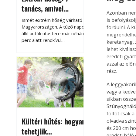
tanács, amivel
Azonban nem
megóvhatjuk
is befolyáso
Ismét extrém hőség várható
autónkat a nyári
Magyarországon. A tűző napon
fordulni. A 
álló autók utastere már néhány
megrendelhet
károktól
perc alatt rendkívül
keretanyag, 
felmelegszik, és rövid időn belül
lehet kivála
akár a 60-70 °C-ot is
eredeti gyár
megközelítheti. Ez nemcsak a
azzal az előn
beszállást teszi kellemetlenné,
rész.
hanem az autó állapotára és a
benne hagyott tárgyakra is
A leggyakori
káros hatással lehet. Néhány
vagy a kedve
egyszerű óvintézkedéssel
síkban összei
azonban jelentősen
Szúnyogháló 
csökkenthetjük a hőség káros
foltot csak a
hatásait.
Kültéri hűtés: hogyan
olvadva szin
és 200 cm ho
tehetjük
eredeti háló