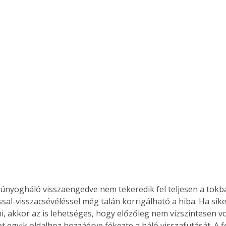
. A
megoldás,
zúnyogháló visszaengedve nem tekeredik fel teljesen a tokba
ssal-visszacsévéléssel még talán korrigálható a hiba. Ha sike
i, akkor az is lehetséges, hogy előzőleg nem vízszintesen vo
t egyik oldalhoz hozzáérve fékezte a háló visszafutását. A fe