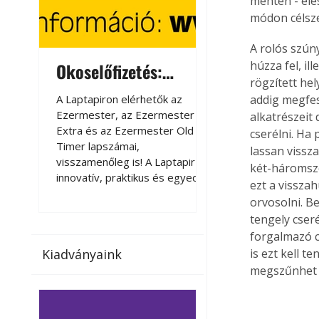
mentén - éles
módon célsze
A rolós szún
húzza fel, il
Okoselőfizetés:
Okoselőfizetés
rögzített he
Ezermester Extra
A Laptapiron elérhetők az
A Laptapiron elérhető
addig megfesz
Ezermester, az Ezermester
Ezermester, az Ezer
alkatrészeit 
Extra és az Ezermester Old
Extra és az Ezermest
cserélni. Ha 
Timer lapszámai,
Timer lapszámai,
lassan vissz
visszamenőleg is! A Laptapir új,
visszamenőleg is! A La
két-háromszo
innovatív, praktikus és egyedi
innovatív, praktikus 
ezt a vissza
megoldás a nyomtatott
megoldás a nyomtato
orvosolni. B
magazinok digitális olvasására
magazinok digitális o
tengely cser
számítógépen, okostelefonon
számítógépen, okost
forgalmazó cé
vagy táblagépen. Kényelmesen
vagy táblagépen. Ké
is ezt kell t
Kiadványaink
az otthonában, útközben vagy
az otthonában, útköz
megszűnhet a
nyaralás, pihenés alatt is
nyaralás, pihenés alat
elérhetők lapszámaink. Bárhol,
elérhetők lapszámaink
bármikor, akár külföldön élve
bármikor, akár külföld
vagy dolgozva is olvashatók az
vagy dolgozva is olv