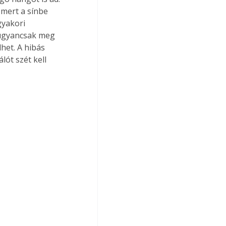
mert a sínbe 
gyakori 
 ugyancsak meg 
het. A hibás 
ót szét kell 