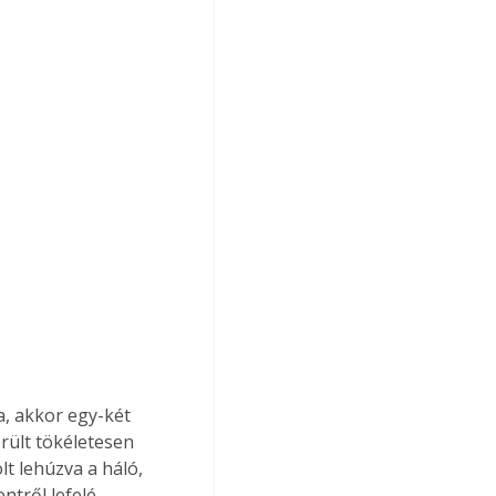
, akkor egy-két 
rült tökéletesen 
lt lehúzva a háló, 
ntről lefelé 