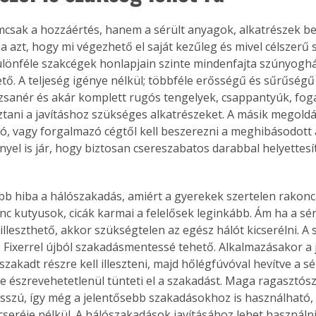
csak a hozzáértés, hanem a sérült anyagok, alkatrészek b
lja azt, hogy mi végezhető el saját kezűleg és mivel célszer
különféle szakcégek honlapjain szinte mindenfajta szúnyoghá
ő. A teljeség igénye nélkül; többféle erősségű és sűrűségű 
zsanér és akár komplett rugós tengelyek, csappantyúk, fog
sztani a javításhoz szükséges alkatrészeket. A másik megoldá
tó, vagy forgalmazó cégtől kell beszerezni a meghibásodott a
nyel is jár, hogy biztosan csereszabatos darabbal helyettesí
bb hiba a hálószakadás, amiért a gyerekek szertelen rakonc
nc kutyusok, cicák karmai a felelősek leginkább. Ám ha a sér
lleszthető, akkor szükségtelen az egész hálót kicserélni. A 
Fixerrel újból szakadásmentessé tehető. Alkalmazásakor a ja
 szakadt részre kell illeszteni, majd hőlégfúvóval hevítve a sé
te észrevehetetlenül tünteti el a szakadást. Maga ragasztósz
sszú, így még a jelentősebb szakadásokhoz is használható,
 cseréje nélkül. A hálószakadások javításához lehet használn