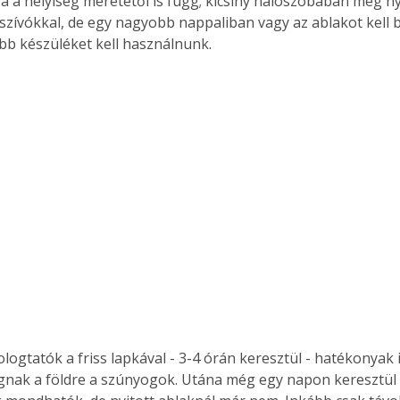
 a helyiség méretétől is függ; kicsiny hálószobában még nyi
rszívókkal, de egy nagyobb nappaliban vagy az ablakot kell 
bb készüléket kell használnunk.
logtatók a friss lapkával - 3-4 órán keresztül - hatékonyak i
gnak a földre a szúnyogok. Utána még egy napon keresztül 