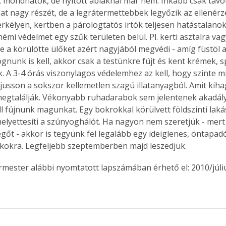
mondhatók, de nyitott ablaknál már nem. Inkább csak távol 
t nagy részét, de a legrátermettebbek legyőzik az ellenérzé
kélyen, kertben a párologtatós irtók teljesen hatástalanok. 
 némi védelmet egy szűk területen belül. Pl. kerti asztalra v
ve a körülötte ülőket azért nagyjából megvédi - amíg füstöl a 
gnunk is kell, akkor csak a testünkre fújt és kent krémek, s
. A 3-4 órás viszonylagos védelemhez az kell, hogy szinte m
 jusson a sokszor kellemetlen szagú illatanyagból. Amit kiha
gtalálják. Vékonyabb ruhadarabok sem jelentenek akadályt
ell fújnunk magunkat. Egy bokrokkal körülvett földszinti laká
lyettesíti a szúnyoghálót. Ha nagyon nem szeretjük - mert
vegőt - akkor is tegyünk fel legalább egy ideiglenes, öntapa
akokra. Legfeljebb szeptemberben majd leszedjük.
ermester alábbi nyomtatott lapszámában érhető el: 2010/júli