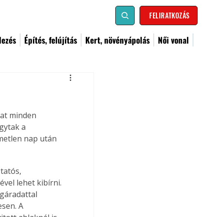
FELIRATKOZÁS
dezés
Építés, felújítás
Kert, növényápolás
Női vonal
dat minden 
gytak a 
emetlen nap után 
tatós, 
el lehet kibírni. 
gáradattal 
sen. A 