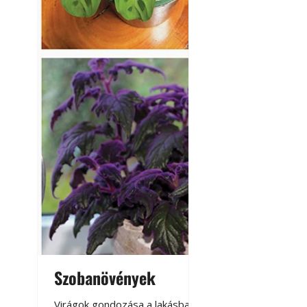
Szobanövények
Virágoskert: k
teraszon, laká
Virágok gondozása a lakásban,