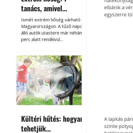
hatékonysága
tanács, amivel
elbánik a vé
egyszerre tö
megóvhatjuk
Ismét extrém hőség várható
autónkat a nyári
Magyarországon. A tűző napon
álló autók utastere már néhány
károktól
perc alatt rendkívül
felmelegszik, és rövid időn belül
akár a 60-70 °C-ot is
megközelítheti. Ez nemcsak a
beszállást teszi kellemetlenné,
hanem az autó állapotára és a
benne hagyott tárgyakra is
káros hatással lehet. Néhány
egyszerű óvintézkedéssel
azonban jelentősen
csökkenthetjük a hőség káros
hatásait.
Kültéri hűtés: hogyan
A lapkás páro
tehetjük
szinte potyo