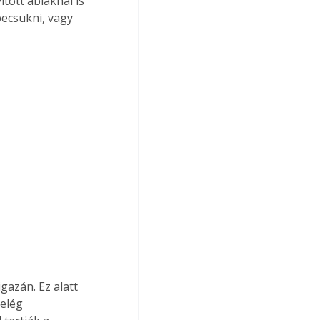
tott ablaknál is 
becsukni, vagy 
gazán. Ez alatt 
elég 