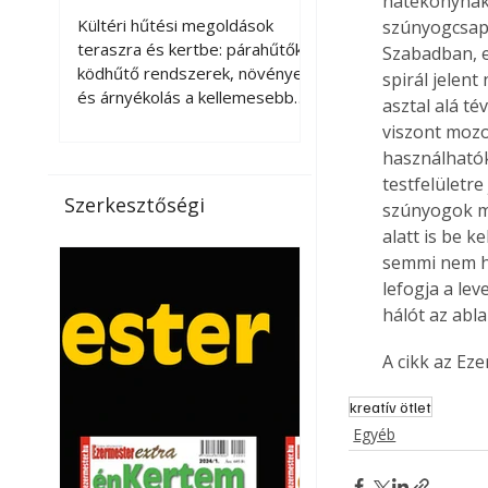
hatékonynak 
kellemesebbé a
Kültéri hűtési megoldások
szúnyogcsapa
teraszt és a kertet?
teraszra és kertbe: párahűtők,
Szabadban, er
ködhűtő rendszerek, növények
spirál jelent
és árnyékolás a kellemesebb
asztal alá té
nyári mikroklímáért. A kültéri
viszont mozo
hűtés kérdése az utóbbi
használhatók
években egyre nagyobb
testfelületre
jelentőséget kapott, ahogy a
Szerkesztőségi
szúnyogok me
nyári hőhullámok gyakoribbá és
alatt is be k
intenzívebbé váltak. Míg
semmi nem he
korábban elsősorban a beltéri
lefogja a le
klímaberendezések jelentették
a megoldást a meleg ellen, ma
hálót az abl
már egyre többen keresnek
olyan kültéri hűtési
A cikk az Ez
lehetőségeket is, amelyek a
kreatív ötlet
teraszok, erkélyek, kertek vagy
vendégl
Egyéb