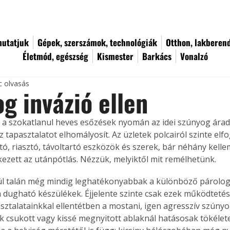
utatjuk
Gépek, szerszámok, technológiák
Otthon, lakberen
Életmód, egészség
Kismester
Barkács
Vonalzó
c olvasás
g invázió ellen
s a szokatlanul heves esőzések nyomán az idei szúnyog ára
 tapasztalatot elhomályosít. Az üzletek polcairól szinte elfo
tó, riasztó, távoltartó eszközök és szerek, bár néhány kell
ezett az utánpótlás. Nézzük, melyiktől mit remélhetünk.
l talán még mindig leghatékonyabbak a különböző párolog
dugható készülékek. Éjjelente szinte csak ezek működtetésév
sztalatainkkal ellentétben a mostani, igen agresszív szúnyo
 csukott vagy kissé megnyitott ablaknál hatásosak tökélete