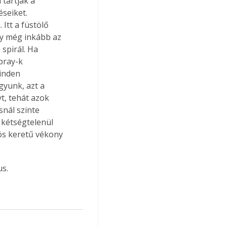
tartják a 
seiket. 
Itt a füstölő 
agy még inkább az 
spirál. Ha 
pray-k 
inden 
gyunk, azt a 
, tehát azok 
snál szinte 
 kétségtelenül 
dós keretű vékony 
us.