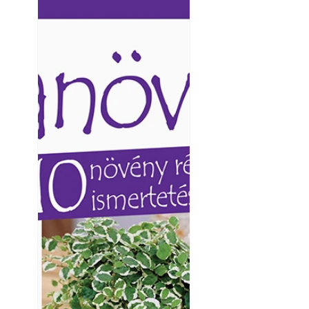
Ezermester lapszámai. A
Ezermester lapszámai
Laptapir kényelmes megoldás,
Laptapir kényelmes 
mert: – t
mert: – t
Virágoskert: kert