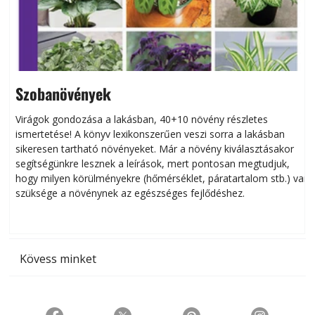
Szobanövények
Virágok gondozása a lakásban, 40+10 növény részletes
ismertetése! A könyv lexikonszerűen veszi sorra a lakásban
s
sikeresen tart­ha­tó növényeket. Már a növény kiválasztásakor
h
segítségünkre lesznek a leírások, mert pontosan megtudjuk,
k
hogy milyen körülményekre (hőmérséklet, páratartalom stb.) van
szüksége a növénynek az egészséges fejlődéshez.
t
Kövess minket