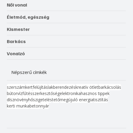
Női vonal
Életmód, egészség
Kismester
Barkács
Vonalzó
Népszerű címkék
szerszám
kert
felújítás
lakberendezés
kreatív ötlet
barkácsolás
bútor
víz
fűtés
szerkesztőség
elektronika
hasznos tippek
dísznövény
hőszigetelés
tető
megújuló energia
tisztítás
kerti munka
beton
nyár