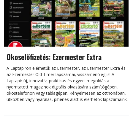
Okoselőfizetés: Ezermester Extra
A Laptapiron elérhetők az Ezermester, az Ezermester Extra és
az Ezermester Old Timer lapszámai, visszamenőleg is! A
Laptapir új, innovatív, praktikus és egyedi megoldás a
L
nyomtatott magazinok digitális olvasására számítógépen,
okostelefonon vagy táblagépen. Kényelmesen az otthonában,
útközben vagy nyaralás, pihenés alatt is elérhetők lapszámaink.
ú
Bárhol, bármikor, akár külföldön élve vagy dolgozva is
B
olvashatók az Ezermester lapszámai. A Laptapir kényelmes
megoldás, mert: – t