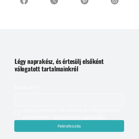
Légy naprakész, és értesülj elsőként
válogatott tartalmainkról
E-mail cím
*
Igen, szeretnék feliratkozni, és elfogadom az 
adatkezelést. 
Adatvédelmi tájékoztató
Feliratkozás