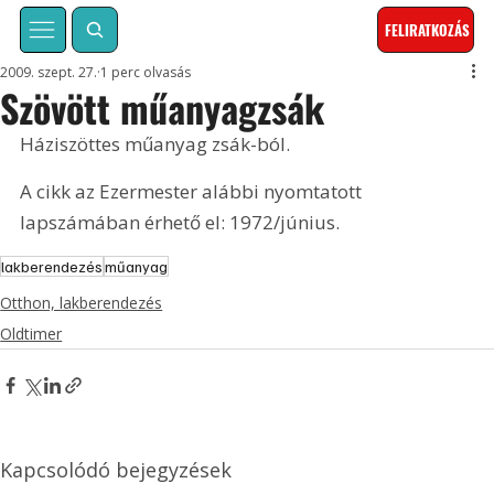
FELIRATKOZÁS
2009. szept. 27.
1 perc olvasás
Szövött műanyagzsák
Háziszöttes műanyag zsák-ból. 
A cikk az Ezermester alábbi nyomtatott 
lapszámában érhető el: 1972/június.
lakberendezés
műanyag
Otthon, lakberendezés
Oldtimer
Kapcsolódó bejegyzések