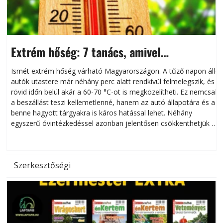
Extrém hőség: 7 tanács, amivel
megóvhatjuk autónkat a nyári károktól
Ismét extrém hőség várható Magyarországon. A tűző napon álló
autók utastere már néhány perc alatt rendkívül felmelegszik, és
rövid időn belül akár a 60-70 °C-ot is megközelítheti. Ez nemcsak
n
a beszállást teszi kellemetlenné, hanem az autó állapotára és a
benne hagyott tárgyakra is káros hatással lehet. Néhány
egyszerű óvintézkedéssel azonban jelentősen csökkenthetjük a
hőség káros hatásait.
l
Szerkesztőségi