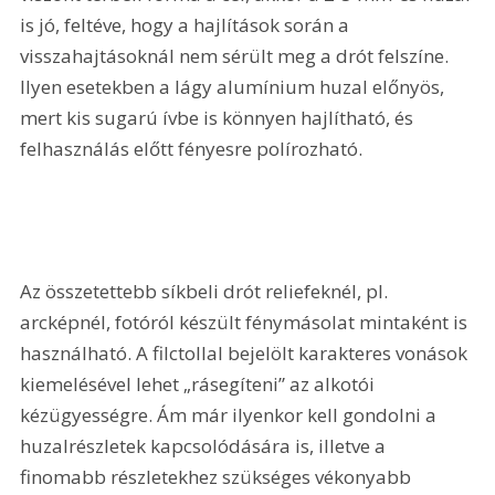
is jó, feltéve, hogy a hajlítások során a 
visszahajtásoknál nem sérült meg a drót felszíne. 
Ilyen esetekben a lágy alumínium huzal előnyös, 
mert kis sugarú ívbe is könnyen hajlítható, és 
felhasználás előtt fényesre polírozható.
Az összetettebb síkbeli drót reliefeknél, pl. 
arcképnél, fotóról készült fénymásolat mintaként is 
használható. A filctollal bejelölt karakteres vonások 
kiemelésével lehet „rásegíteni” az alkotói 
kézügyességre. Ám már ilyenkor kell gondolni a 
huzalrészletek kapcsolódására is, illetve a 
finomabb részletekhez szükséges vékonyabb 