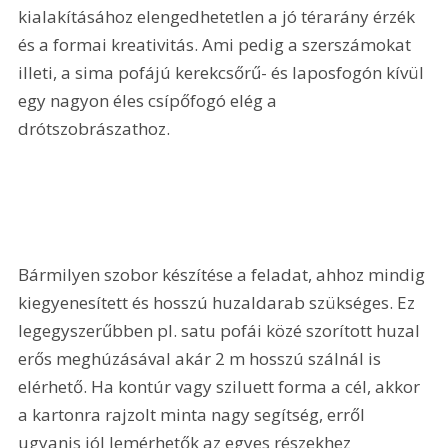
kialakításához elengedhetetlen a jó térarány érzék 
és a formai kreativitás. Ami pedig a szerszámokat 
illeti, a sima pofájú kerekcsőrű- és laposfogón kívül 
egy nagyon éles csípőfogó elég a 
drótszobrászathoz.
Bármilyen szobor készítése a feladat, ahhoz mindig 
kiegyenesített és hosszú huzaldarab szükséges. Ez 
legegyszerűbben pl. satu pofái közé szorított huzal 
erős meghúzásával akár 2 m hosszú szálnál is 
elérhető. Ha kontúr vagy sziluett forma a cél, akkor 
a kartonra rajzolt minta nagy segítség, erről 
ugyanis jól lemérhetők az egyes részekhez 