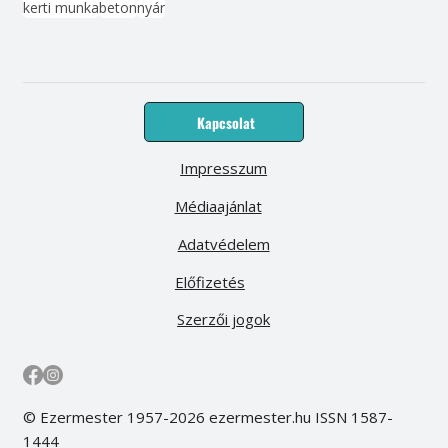
kerti munka
beton
nyár
Kapcsolat
Impresszum
Médiaajánlat
Adatvédelem
Előfizetés
Szerzői jogok
© Ezermester 1957-2026 ezermester.hu ISSN 1587-
1444