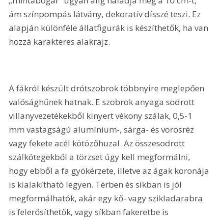
„mintabogár” ugyan alig haladja meg a 10 cm-t, 
ám színpompás látvány, dekoratív dísszé teszi. Ez 
alapján különféle állatfigurák is készíthetők, ha van 
hozzá karakteres alakrajz.
A fákról készült drótszobrok többnyire meglepően 
valósághűnek hatnak. E szobrok anyaga sodrott 
villanyvezetékekből kinyert vékony szálak, 0,5-1 
mm vastagságú alumínium-, sárga- és vörösréz 
vagy fekete acél kötözőhuzal. Az összesodrott 
szálkötegekből a törzset úgy kell megformálni, 
hogy ebből a fa gyökérzete, illetve az ágak koronája 
is kialakítható legyen. Térben és síkban is jól 
megformálhatók, akár egy kő- vagy szikladarabra 
is felerősíthetők, vagy síkban fakeretbe is 