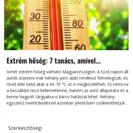
Extrém hőség: 7 tanács, amivel
megóvhatjuk autónkat a nyári károktól
Ismét extrém hőség várható Magyarországon. A tűző napon álló
autók utastere már néhány perc alatt rendkívül felmelegszik, és
rövid időn belül akár a 60-70 °C-ot is megközelítheti. Ez nemcsak
n
a beszállást teszi kellemetlenné, hanem az autó állapotára és a
benne hagyott tárgyakra is káros hatással lehet. Néhány
egyszerű óvintézkedéssel azonban jelentősen csökkenthetjük a
hőség káros hatásait.
l
Szerkesztőségi