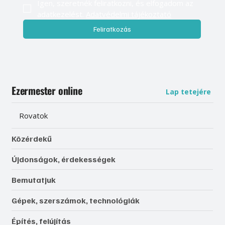
Igen, szeretnék feliratkozni, és elfogadom az 
adatkezelést. 
Adatvédelmi tájékoztató
Feliratkozás
Ezermester online
Lap tetejére
Rovatok
Közérdekű
Újdonságok, érdekességek
Bemutatjuk
Gépek, szerszámok, technológiák
Építés, felújítás