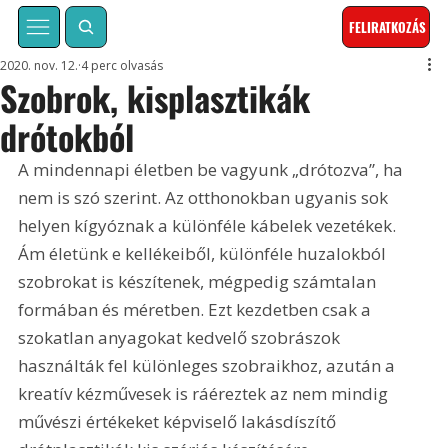
FELIRATKOZÁS
2020. nov. 12.
4 perc olvasás
Szobrok, kisplasztikák
drótokból
A mindennapi életben be vagyunk „drótozva”, ha 
nem is szó szerint. Az otthonokban ugyanis sok 
helyen kígyóznak a különféle kábelek vezetékek. 
Ám életünk e kellékeiből, különféle huzalokból 
szobrokat is készítenek, mégpedig számtalan 
formában és méretben. Ezt kezdetben csak a 
szokatlan anyagokat kedvelő szobrászok 
használták fel különleges szobraikhoz, azután a 
kreatív kézművesek is ráéreztek az nem mindig 
művészi értékeket képviselő lakásdíszítő 