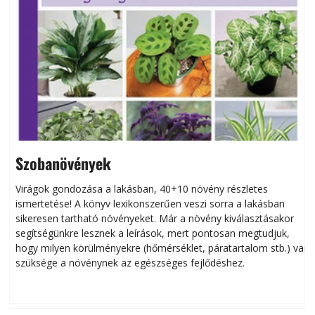
Szobanövények
Virágok gondozása a lakásban, 40+10 növény részletes
ismertetése! A könyv lexikonszerűen veszi sorra a lakásban
s
sikeresen tart­ha­tó növényeket. Már a növény kiválasztásakor
h
segítségünkre lesznek a leírások, mert pontosan megtudjuk,
k
hogy milyen körülményekre (hőmérséklet, páratartalom stb.) van
szüksége a növénynek az egészséges fejlődéshez.
t