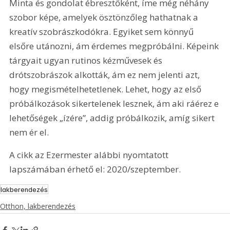
Minta és gondolat ébresztőként, íme még néhány 
szobor képe, amelyek ösztönzőleg hathatnak a 
kreatív szobrászkodókra. Egyiket sem könnyű 
elsőre utánozni, ám érdemes megpróbálni. Képeink 
tárgyait ugyan rutinos kézművesek és 
drótszobrászok alkották, ám ez nem jelenti azt, 
hogy megismételhetetlenek. Lehet, hogy az első 
próbálkozások sikertelenek lesznek, ám aki ráérez e 
lehetőségek „ízére”, addig próbálkozik, amíg sikert 
nem ér el.
A cikk az Ezermester alábbi nyomtatott 
lapszámában érhető el: 2020/szeptember.
lakberendezés
Otthon, lakberendezés