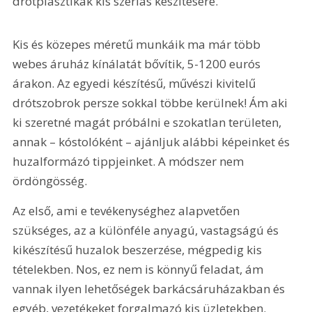
drótplasztikák kis szériás készítésére.
Kis és közepes méretű munkáik ma már több 
webes áruház kínálatát bővítik, 5-1200 eurós 
árakon. Az egyedi készítésű, művészi kivitelű 
drótszobrok persze sokkal többe kerülnek! Ám aki 
ki szeretné magát próbálni e szokatlan területen, 
annak – kóstolóként – ajánljuk alábbi képeinket és 
huzalformázó tippjeinket. A módszer nem 
ördöngösség.
Az első, ami e tevékenységhez alapvetően 
szükséges, az a különféle anyagú, vastagságú és 
kikészítésű huzalok beszerzése, mégpedig kis 
tételekben. Nos, ez nem is könnyű feladat, ám 
vannak ilyen lehetőségek barkácsáruházakban és 
egyéb, vezetékeket forgalmazó kis üzletekben. 