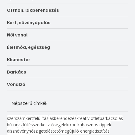
Otthon, lakberendezés
Kert, növényápolás
Női vonal
Életmód, egészség
Kismester
Barkács
Vonalzó
Népszerű címkék
szerszám
kert
felújítás
lakberendezés
kreatív ötlet
barkácsolás
bútor
víz
fűtés
szerkesztőség
elektronika
hasznos tippek
dísznövény
hőszigetelés
tető
megújuló energia
tisztítás