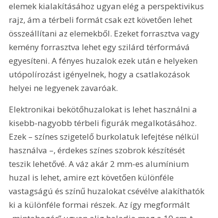
elemek kialakításához ugyan elég a perspektivikus 
rajz, ám a térbeli formát csak ezt követően lehet 
összeállítani az elemekből. Ezeket forrasztva vagy 
kemény forrasztva lehet egy szilárd térformává 
egyesíteni. A fényes huzalok ezek után e helyeken 
utópolírozást igényelnek, hogy a csatlakozások 
helyei ne legyenek zavaróak.
Elektronikai bekötőhuzalokat is lehet használni a 
kisebb-nagyobb térbeli figurák megalkotásához. 
Ezek – színes szigetelő burkolatuk lefejtése nélkül 
használva –, érdekes színes szobrok készítését 
teszik lehetővé. A váz akár 2 mm-es alumínium 
huzal is lehet, amire ezt követően különféle 
vastagságú és színű huzalokat csévélve alakíthatók 
ki a különféle formai részek. Az így megformált 