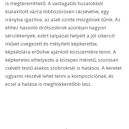
is megteremthető. A vastagabb huzalokból 
kialakított vázra többszörösen rácsévélve, egy 
irányba igazítva, az alak szinte mozgónak tűnik. Az 
ehhez hasonló drótszobrok azonban nagyon 
sérülékenyek, ezért talpazat helyett a jól sikerült 
művet üvegezett és mélyített képkeretbe, 
képtáblára erősítve ajánlott közszemlére tenni. A 
képkeretes elhelyezés a közepes méretű, szorosan 
csévélt testű alakos szobroknál is hatásos. A keretet 
ugyanis részévé lehet tenni a kompozíciónak, és 
ezzel a hatása is meghökkentőbb lesz.