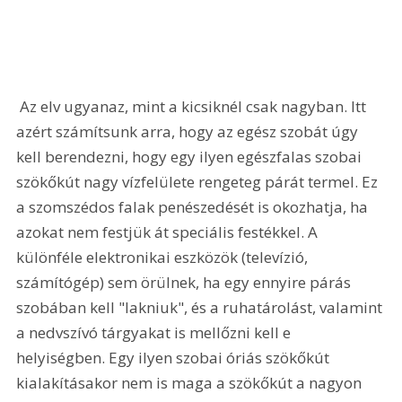
 Az elv ugyanaz, mint a kicsiknél csak nagyban. Itt 
azért számítsunk arra, hogy az egész szobát úgy 
kell berendezni, hogy egy ilyen egészfalas szobai 
szökőkút nagy vízfelülete rengeteg párát termel. Ez 
a szomszédos falak penészedését is okozhatja, ha 
azokat nem festjük át speciális festékkel. A 
különféle elektronikai eszközök (televízió, 
számítógép) sem örülnek, ha egy ennyire párás 
szobában kell "lakniuk", és a ruhatárolást, valamint 
a nedvszívó tárgyakat is mellőzni kell e 
helyiségben. Egy ilyen szobai óriás szökőkút 
kialakításakor nem is maga a szökőkút a nagyon 