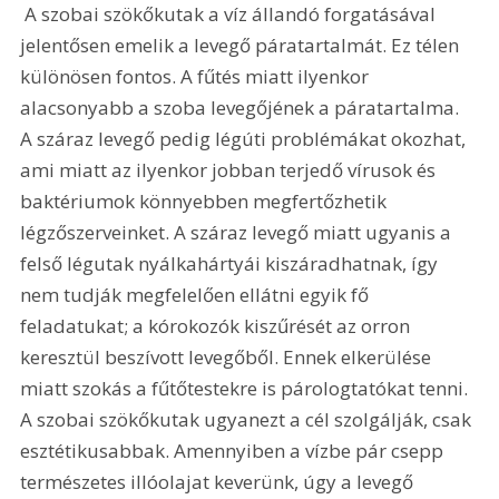
 A szobai szökőkutak a víz állandó forgatásával 
jelentősen emelik a levegő páratartalmát. Ez télen 
különösen fontos. A fűtés miatt ilyenkor 
alacsonyabb a szoba levegőjének a páratartalma. 
A száraz levegő pedig légúti problémákat okozhat, 
ami miatt az ilyenkor jobban terjedő vírusok és 
baktériumok könnyebben megfertőzhetik 
légzőszerveinket. A száraz levegő miatt ugyanis a 
felső légutak nyálkahártyái kiszáradhatnak, így 
nem tudják megfelelően ellátni egyik fő 
feladatukat; a kórokozók kiszűrését az orron 
keresztül beszívott levegőből. Ennek elkerülése 
miatt szokás a fűtőtestekre is párologtatókat tenni. 
A szobai szökőkutak ugyanezt a cél szolgálják, csak 
esztétikusabbak. Amennyiben a vízbe pár csepp 
természetes illóolajat keverünk, úgy a levegő 