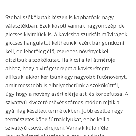
Szobai szökőkutak készen is kaphatóak, nagy 
választékban. Ezek között vannak nagyon szép, de 
giccses kivitelűek is. A kavicsba szurkált művirágok 
giccses hangulatot kelthetnek, ezért bár gondozni 
kell, de lehetőleg élő, cserepes növényekkel 
díszítsük a szökőkutat. Ha kicsi a tál átmérője 
ahhoz, hogy a virágcserepet a kavicsrétegre 
állítsuk, akkor kerítsünk egy nagyobb futónövényt, 
amit messzebb is elhelyezhetünk a szökőkúttól, 
úgy hogy a növény azért elérje azt, és körbefussa. A 
szivattyú kivezető csövét számos módon rejtik a 
gyárilag készített termékekben. Jobb esetben egy 
természetes kőbe fúrnak lyukat, ebbe kell a 
szivattyú csövét elrejteni. Vannak különféle 