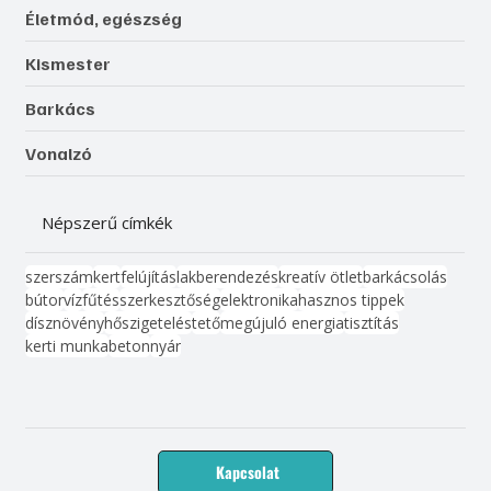
Életmód, egészség
Kismester
Barkács
Vonalzó
Népszerű címkék
szerszám
kert
felújítás
lakberendezés
kreatív ötlet
barkácsolás
bútor
víz
fűtés
szerkesztőség
elektronika
hasznos tippek
dísznövény
hőszigetelés
tető
megújuló energia
tisztítás
kerti munka
beton
nyár
Kapcsolat