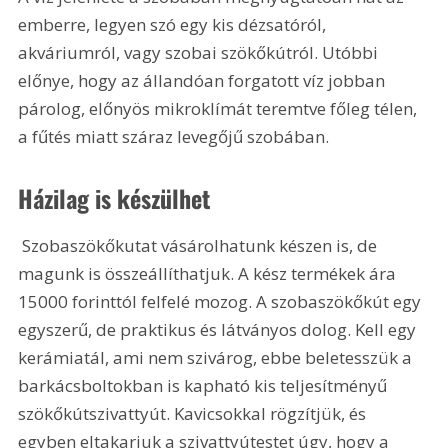
emberre, legyen szó egy kis dézsatóról, 
akváriumról, vagy szobai szökőkútról. Utóbbi 
előnye, hogy az állandóan forgatott víz jobban 
párolog, előnyös mikroklímát teremtve főleg télen, 
a fűtés miatt száraz levegőjű szobában.
Házilag is készülhet
 Szobaszökőkutat vásárolhatunk készen is, de 
magunk is összeállíthatjuk. A kész termékek ára 
15000 forinttól felfelé mozog. A szobaszökőkút egy 
egyszerű, de praktikus és látványos dolog. Kell egy 
kerámiatál, ami nem szivárog, ebbe beletesszük a 
barkácsboltokban is kapható kis teljesítményű 
szökőkútszivattyút. Kavicsokkal rögzítjük, és 
egyben eltakarjuk a szivattyútestet úgy, hogy a 