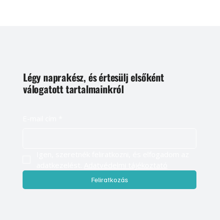
Légy naprakész, és értesülj elsőként
válogatott tartalmainkról
E-mail cím
*
Igen, szeretnék feliratkozni, és elfogadom az 
adatkezelést. 
Adatvédelmi tájékoztató
Feliratkozás