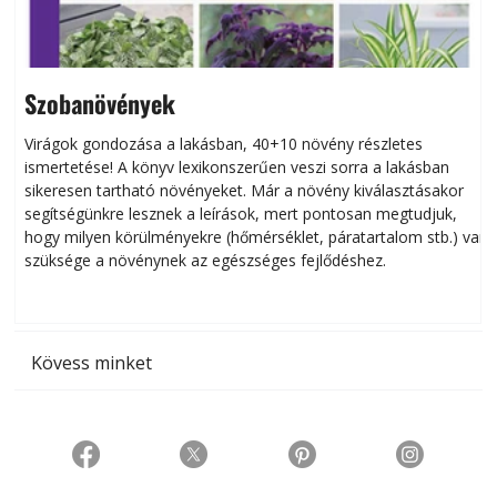
Szobanövények
Virágok gondozása a lakásban, 40+10 növény részletes
ismertetése! A könyv lexikonszerűen veszi sorra a lakásban
s
sikeresen tart­ha­tó növényeket. Már a növény kiválasztásakor
h
segítségünkre lesznek a leírások, mert pontosan megtudjuk,
k
hogy milyen körülményekre (hőmérséklet, páratartalom stb.) van
szüksége a növénynek az egészséges fejlődéshez.
t
Kövess minket