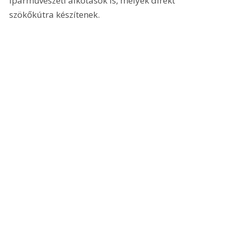
iparművészeti alkotások is, melyek direkt 
szökőkútra készítenek. 