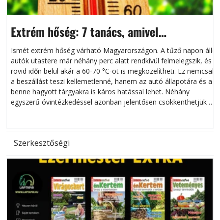
Extrém hőség: 7 tanács, amivel
megóvhatjuk autónkat a nyári károktól
Ismét extrém hőség várható Magyarországon. A tűző napon álló
autók utastere már néhány perc alatt rendkívül felmelegszik, és
rövid időn belül akár a 60-70 °C-ot is megközelítheti. Ez nemcsak
n
a beszállást teszi kellemetlenné, hanem az autó állapotára és a
benne hagyott tárgyakra is káros hatással lehet. Néhány
egyszerű óvintézkedéssel azonban jelentősen csökkenthetjük a
hőség káros hatásait.
l
Szerkesztőségi