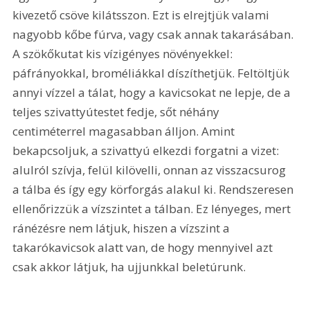
kivezető csöve kilátsszon. Ezt is elrejtjük valami 
nagyobb kőbe fúrva, vagy csak annak takarásában. 
A szökőkutat kis vízigényes növényekkel: 
páfrányokkal, broméliákkal díszíthetjük. Feltöltjük 
annyi vízzel a tálat, hogy a kavicsokat ne lepje, de a 
teljes szivattyútestet fedje, sőt néhány 
centiméterrel magasabban álljon. Amint 
bekapcsoljuk, a szivattyú elkezdi forgatni a vizet: 
alulról szívja, felül kilövelli, onnan az visszacsurog 
a tálba és így egy körforgás alakul ki. Rendszeresen 
ellenőrizzük a vízszintet a tálban. Ez lényeges, mert 
ránézésre nem látjuk, hiszen a vízszint a 
takarókavicsok alatt van, de hogy mennyivel azt 
csak akkor látjuk, ha ujjunkkal beletúrunk. 