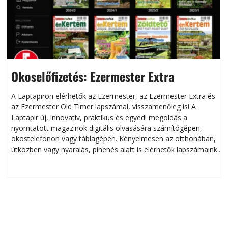
Okoselőfizetés: Ezermester Extra
A Laptapiron elérhetők az Ezermester, az Ezermester Extra és
az Ezermester Old Timer lapszámai, visszamenőleg is! A
Laptapir új, innovatív, praktikus és egyedi megoldás a
L
nyomtatott magazinok digitális olvasására számítógépen,
okostelefonon vagy táblagépen. Kényelmesen az otthonában,
útközben vagy nyaralás, pihenés alatt is elérhetők lapszámaink.
ú
Bárhol, bármikor, akár külföldön élve vagy dolgozva is
B
olvashatók az Ezermester lapszámai. A Laptapir kényelmes
megoldás, mert: – t