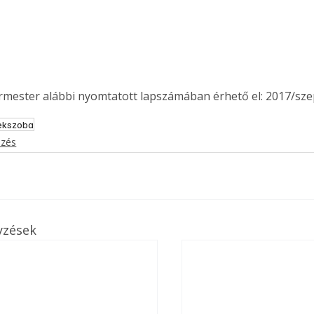
ermester alábbi nyomtatott lapszámában érhető el: 2017/sz
ekszoba
ezés
yzések