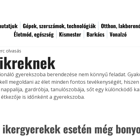
utatjuk
Gépek, szerszámok, technológiák
Otthon, lakberen
Életmód, egészség
Kismester
Barkács
Vonalzó
erc olvasás
 ikreknek
cionáló gyerekszoba berendezése nem könnyű feladat. Gyako
kell megoldani az élet minden fontos tevékenységét, hiszen
 nappalija, gardróbja, tanulószobája, sőt egy különcködő 
étkezője is időnként a gyerekszoba.
 ikergyerekek esetén még bonyo