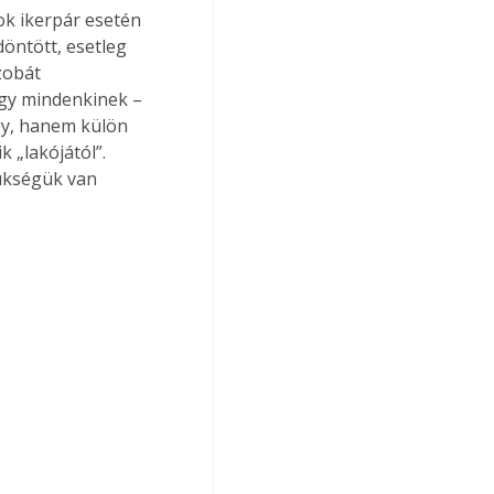
ok ikerpár esetén 
öntött, esetleg 
zobát 
ogy mindenkinek – 
gy, hanem külön 
 „lakójától”. 
ükségük van 