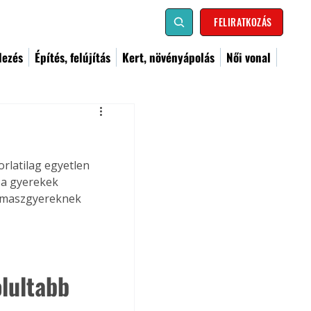
FELIRATKOZÁS
dezés
Építés, felújítás
Kert, növényápolás
Női vonal
rlatilag egyetlen 
 a gyerekek 
kamaszgyereknek 
lultabb