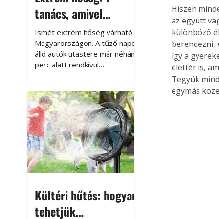
Hiszen minde
tanács, amivel
az együtt va
megóvhatjuk
különböző él
Ismét extrém hőség várható
autónkat a nyári
Magyarországon. A tűző napon
berendezni, 
álló autók utastere már néhány
így a gyerek
károktól
perc alatt rendkívül
élettér is, a
felmelegszik, és rövid időn belül
Tegyük minde
akár a 60-70 °C-ot is
egymás köze
megközelítheti. Ez nemcsak a
beszállást teszi kellemetlenné,
hanem az autó állapotára és a
benne hagyott tárgyakra is
káros hatással lehet. Néhány
egyszerű óvintézkedéssel
azonban jelentősen
csökkenthetjük a hőség káros
hatásait.
Kültéri hűtés: hogyan
tehetjük