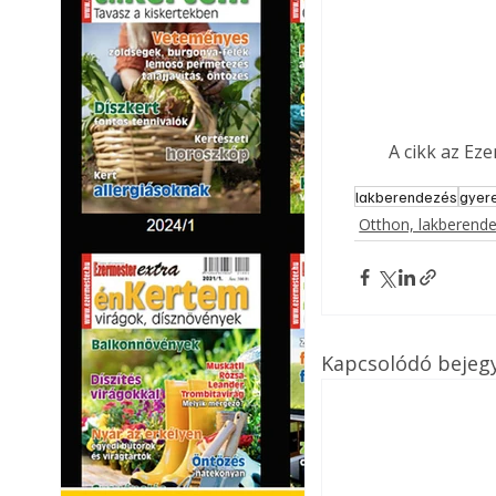
A cikk az Ez
lakberendezés
gyer
Otthon, lakberend
Kapcsolódó bejeg