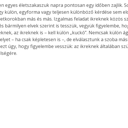
n egyes életszakaszuk napra pontosan egy időben zajlik. S
gy külön, egyforma vagy teljesen különböző kérdése sem eld
etkorokban más és más. Izgalmas feladat ikreknek közös s
és bármilyen elvek szerint is tesszük, vegyük figyelembe, h
eknek, az ikreknek is – kell külön „kuckó”. Nemcsak külön á
melyet – ha csak képletesen is –, de elválasztunk a szoba másik
zt úgy, hogy figyelembe vesszük: az ikreknek általában sz
lségére.