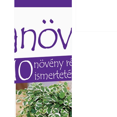
Szú és más faron
Ezermester lapszámai. A
Ezermester lapszámai
ismerjük fel és 
Laptapir kényelmes megoldás,
Laptapir kényelmes 
mert: – t
mert: – t
Varrógéptűk