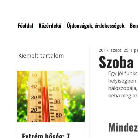
Főoldal
Közérdekű
Újdonságok, érdekességek
Bem
2017. szept. 25.
1 p
Szoba
Kiemelt tartalom
Egy jól funk
helyiségben 
hálószobája,
néha még az 
Mindez
Extrém hőség: 7