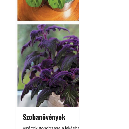
Szobanövények
Virágoskert: k
teraszon, laká
Virágok gondozása a lakásban,