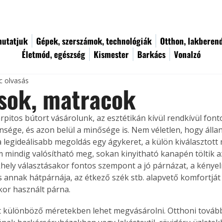
utatjuk
Gépek, szerszámok, technológiák
Otthon, lakberen
Életmód, egészség
Kismester
Barkács
Vonalzó
c olvasás
sok, matracok
rpitos bútort vásárolunk, az esztétikán kívül rendkívül font
nsége, és azon belül a minősége is. Nem véletlen, hogy állan
a legideálisabb megoldás egy ágykeret, a külön kiválasztott m
mindig valósítható meg, sokan kinyitható kanapén töltik az
hely választásakor fontos szempont a jó párnázat, a kényelm
 annak hátpárnája, az étkező szék stb. alapvető komfortját
kor használt párna. 
 különböző méretekben lehet megvásárolni. Otthoni tovább