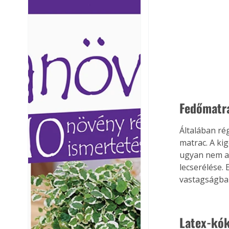
Ezermester lapszámai. A
Ezermester lapszámai
Laptapir kényelmes megoldás,
Laptapir kényelmes 
mert: – t
mert: – t
Fedőmatr
Általában ré
matrac. A ki
ugyan nem alk
lecserélése.
vastagságban
Latex-kó