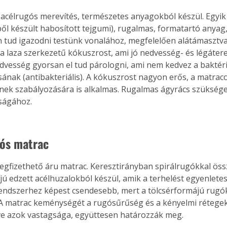
acélrugós merevítés, természetes anyagokból készül. Egyik 
ből készült habosított tejgumi), rugalmas, formatartó anyag,
 tud igazodni testünk vonalához, megfelelően alátámasztva 
a laza szerkezetű kókuszrost, ami jó nedvesség- és légáteres
dvesség gyorsan el tud párologni, ami nem kedvez a bakté
ának (antibakteriális). A kókuszrost nagyon erős, a matrac
k szabályozására is alkalmas. Rugalmas ágyrács szüksége
ságához.
ós matrac
gfizethető áru matrac. Keresztirányban spirálrugókkal össz
ú edzett acélhuzalokból készül, amik a terhelést egyenletese
endszerhez képest csendesebb, mert a tölcsérformájú rugó
 matrac keménységét a rugósűrűség és a kényelmi rétegek
tve azok vastagsága, együttesen határozzák meg. 