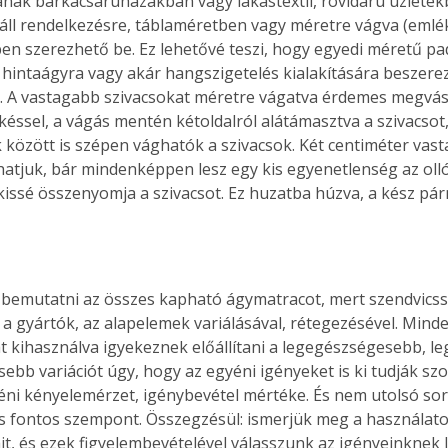
ának barkácsáruházakban vagy lakástextil, rövidáru üzletek
ll rendelkezésre, táblaméretben vagy méretre vágva (emléke
en szerezhető be. Ez lehetővé teszi, hogy egyedi méretű pad
 hintaágyra vagy akár hangszigetelés kialakítására beszere
 A vastagabb szivacsokat méretre vágatva érdemes megvásá
késsel, a vágás mentén kétoldalról alátámasztva a szivacsot,
között is szépen vághatók a szivacsok. Két centiméter vasta
atjuk, bár mindenképpen lesz egy kis egyenetlenség az ol
 kissé összenyomja a szivacsot. Ez huzatba húzva, a kész p
bemutatni az összes kapható ágymatracot, mert szendvics
e a gyártók, az alapelemek variálásával, rétegezésével. Minde
t kihasználva igyekeznek előállítani a legegészségesebb, l
bb variációt úgy, hogy az egyéni igényeket is ki tudják szolg
yéni kényelemérzet, igénybevétel mértéke. És nem utolsó sor
is fontos szempont. Összegzésül: ismerjük meg a használat
it, és ezek figyelembevételével válasszunk az igényeinknek 