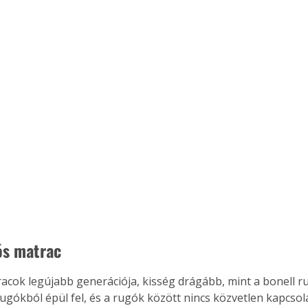
ós matrac
ertben,
Gyógyító növények: a
acok legújabb generációja, kisség drágább, mint a bonell r
sban
természet kincsei az
gókból épül fel, és a rugók között nincs közvetlen kapcsol