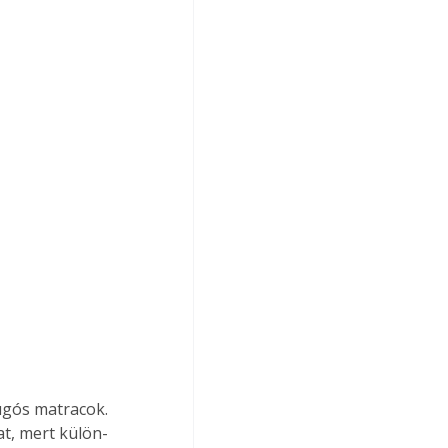
ugós matracok. 
at, mert külön-