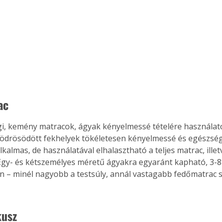
. A
megoldás,
ac
gi, kemény matracok, ágyak kényelmessé tételére használa
gödrösödött fekhelyek tökéletesen kényelmessé és egészség
almas, de használatával elhalasztható a teljes matrac, illet
 Egy- és kétszemélyes méretű ágyakra egyaránt kapható, 3-8
 – minél nagyobb a testsúly, annál vastagabb fedőmatrac 
kusz