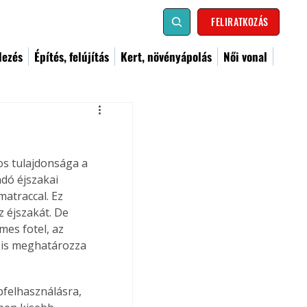
FELIRATKOZÁS
dezés
Építés, felújítás
Kert, növényápolás
Női vonal
os tulajdonsága a 
dó éjszakai 
atraccal. Ez 
 éjszakát. De 
es fotel, az 
 is meghatározza 
felhasználásra, 