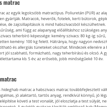
s matrac
rac az egyik legolcsóbb matractípus. Poliuretán (PUR) az al
 gyártják. Matracok, heverők, fotelek, kerti bútorok, gépk
lése, de zajcsillapítások is mind habszivacsból készülhetnek
 sűrűség, ami függ az alapanyag előállításhoz szükséges any
szivacs teherbíró képessége: kemény szivacs: 80 kg-ig; sűrű,
ezetten kemény: 100 kg felett. Hátránya, hogy nagyon nedvszí
títható és allergiás tüneteket okozhat. Mindezek ellenére a 
ert jól szabható, formázható, nagy teherbírású és olcsó. A 
lettartama kb. 5 év; az erősebb, jobb minőségűeké 10 év.
 matrac
s hideghab matrac a habszivacs matrac továbbfejlesztett vált
almas, jó alaktartó, tartós anyag, rendkívül könnyű, jó légá
elépítése követi a test vonalát, jól eloszlatja a test súlyát, n
spontok. A gyártók gyakran társítják emlékező hab (Memory