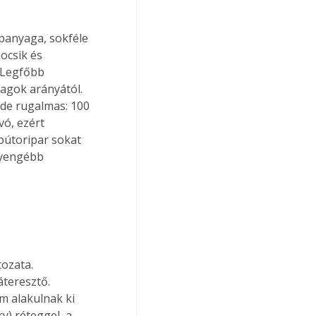
apanyaga, sokféle 
ocsik és 
. Legfőbb 
agok arányától. 
 de rugalmas: 100 
vó, ezért 
bútoripar sokat 
gyengébb 
ozata. 
teresztő. 
em alakulnak ki 
) réteggel, a 