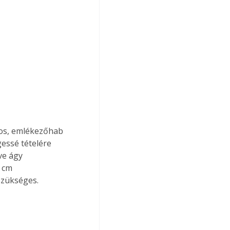
tos, emlékezőhab 
essé tételére 
ve ágy 
 cm 
szükséges. 