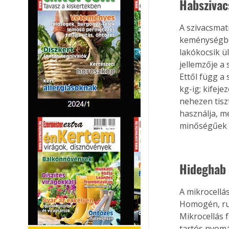
Habszivac
A szivacsmat
keménységben
lakókocsik ü
jellemzője a
Ettől függ a 
kg-ig; kifej
nehezen tisz
használja, m
minőségűek é
Hideghab
A mikrocellá
Homogén, rug
Mikrocellás f
tartós nyomá