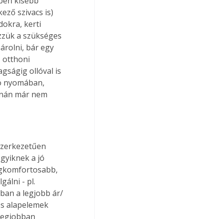
ben kisebb 
ző szivacs is) 
okra, kerti 
zzük a szükséges 
rolni, bár egy 
 otthoni 
gságig ollóval is 
ló nyomában, 
árnán már nem 
szerkezetűen 
gyiknek a jó 
egkomfortosabb, 
álni - pl. 
ban a legjobb ár/
os alapelemek 
legjobban 