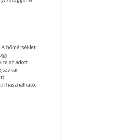
. A hőmérséklet 
ogy 
re az adott 
éjszakai 
tt 
jól használható.