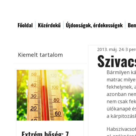
Főoldal
Közérdekű
Újdonságok, érdekességek
Bem
2013. máj. 24.
3 per
Szivac
Kiemelt tartalom
Bármilyen ká
matrac milye
fekhelynek, 
azonban nem 
nem csak fek
ülőkanapé és
a kárpitozás
Habszivacsot
Extrém hőség: 7