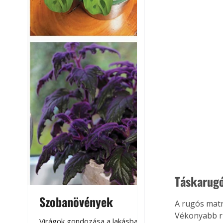
Táskarug
Szobanövények
Virágoskert: k
A rugós matr
teraszon, laká
Vékonyabb ru
Virágok gondozása a lakásban,