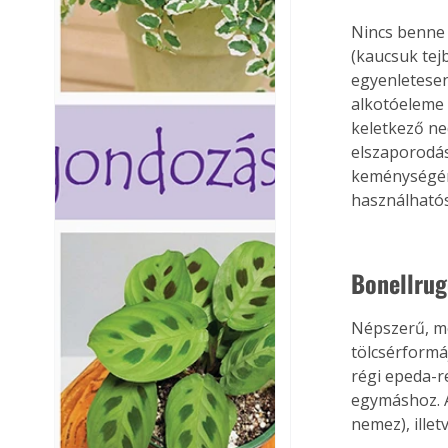
Nincs benne 
(kaucsuk tej
egyenletesen
alkotóeleme 
keletkező ne
elszaporodás
keménységéne
használható
Bonellrug
Népszerű, me
tölcsérformáj
régi epeda-r
egymáshoz. A
nemez), ille