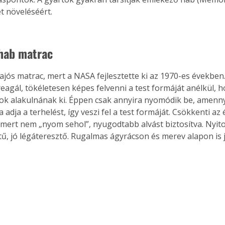
t növeléséért.
Együtt jobban megéri!
hab matrac
Bővebb információ itt!
k az
Együtt jobban megéri! A
hajós matrac, mert a NASA fejlesztette ki az 1970-es években
mester
könyvek tetszőleges
reagál, tökéletesen képes felvenni a test formáját anélkül, h
er Old
párosítással kedvezményes
 alakulnának ki. Éppen csak annyira nyomódik be, amennyi
áron, 0 Ft postaköltséggel
a adja a terhelést, így veszi fel a test formáját. Csökkenti az 
ptapir új,
megrendelhetők!
 mert nem „nyom sehol”, nyugodtabb alvást biztosítva. Nyito
és egyedi
tű, jó légáteresztő. Rugalmas ágyrácson és merev alapon is 
tt
lvasására
elefonon
nyelmesen
ben vagy
t is
. Bárhol,
ön élve
ashatók az