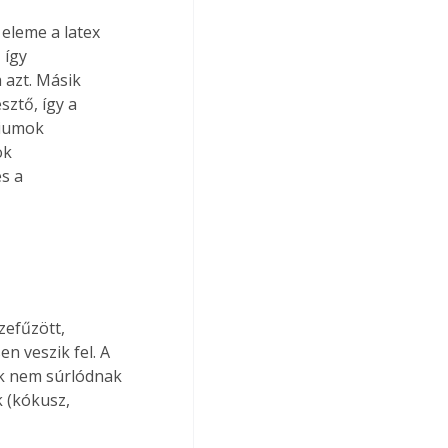
eleme a latex 
 így 
azt. Másik 
ztő, így a 
riumok 
ok 
s a 
efűzött, 
n veszik fel. A 
k nem súrlódnak 
 (kókusz, 