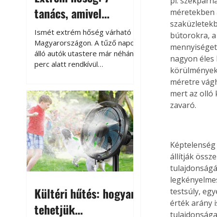
pl. székpárn
tanács, amivel
méretekben á
szaküzletekb
megóvhatjuk
Ismét extrém hőség várható
bútorokra, a
autónkat a nyári
Magyarországon. A tűző napon
mennyiséget.
álló autók utastere már néhány
károktól
nagyon éles 
perc alatt rendkívül
körülmények 
felmelegszik, és rövid időn belül
méretre vágh
akár a 60-70 °C-ot is
mert az olló
megközelítheti. Ez nemcsak a
zavaró.
beszállást teszi kellemetlenné,
hanem az autó állapotára és a
benne hagyott tárgyakra is
káros hatással lehet. Néhány
Képtelenség 
egyszerű óvintézkedéssel
állítják össz
azonban jelentősen
tulajdonságá
csökkenthetjük a hőség káros
legkényelmese
hatásait.
Kültéri hűtés: hogyan
testsúly, eg
érték arány 
tehetjük
tulajdonsága