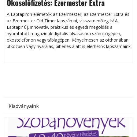
Okoselőfizetés: Ezermester Extra
A Laptapiron elérhetők az Ezermester, az Ezermester Extra és
az Ezermester Old Timer lapszámai, visszamenőleg is! A
Laptapir új, innovatív, praktikus és egyedi megoldás a
L
nyomtatott magazinok digitális olvasására számítógépen,
okostelefonon vagy táblagépen. Kényelmesen az otthonában,
útközben vagy nyaralás, pihenés alatt is elérhetők lapszámaink.
ú
Bárhol, bármikor, akár külföldön élve vagy dolgozva is
B
olvashatók az Ezermester lapszámai. A Laptapir kényelmes
megoldás, mert: – t
Kiadványaink