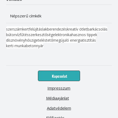
Népszerű címkék
szerszám
kert
felújítás
lakberendezés
kreatív ötlet
barkácsolás
bútor
víz
fűtés
szerkesztőség
elektronika
hasznos tippek
dísznövény
hőszigetelés
tető
megújuló energia
tisztítás
kerti munka
beton
nyár
Kapcsolat
Impresszum
Médiaajánlat
Adatvédelem
Előfizetés