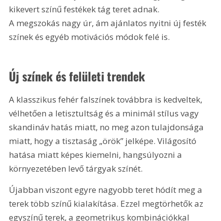
kikevert színű festékek tág teret adnak. 
A megszokás nagy úr, ám ajánlatos nyitni új festék 
színek és egyéb motivációs módok felé is.
Új színek és felületi trendek
A klasszikus fehér falszínek továbbra is kedveltek, 
vélhetően a letisztultság és a minimál stílus vagy 
skandináv hatás miatt, no meg azon tulajdonsága 
miatt, hogy a tisztaság „örök” jelképe. Világosító 
hatása miatt képes kiemelni, hangsúlyozni a 
környezetében levő tárgyak színét.
Újabban viszont egyre nagyobb teret hódít meg a 
terek több színű kialakítása. Ezzel megtörhetők az 
egyszínű terek, a geometrikus kombinációkkal 