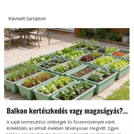
Kiemelt tartalom
Balkon kertészkedés vagy magaságyás?
Helytakarékos kertészkedés
A saját termesztésű zöldségek és fűszernövények iránti
érdeklődés az elmúlt években látványosan megnőtt. Egyre