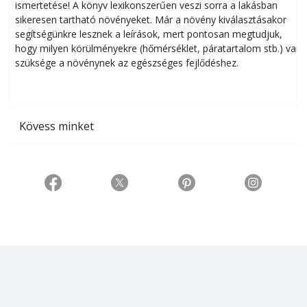
ismertetése! A könyv lexikonszerűen veszi sorra a lakásban
s
sikeresen tart­ha­tó növényeket. Már a növény kiválasztásakor
h
segítségünkre lesznek a leírások, mert pontosan megtudjuk,
k
hogy milyen körülményekre (hőmérséklet, páratartalom stb.) van
szüksége a növénynek az egészséges fejlődéshez.
t
Kövess minket