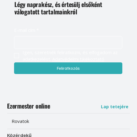
Légy naprakész, és értesülj elsőként
válogatott tartalmainkról
E-mail cím
*
Igen, szeretnék feliratkozni, és elfogadom az 
adatkezelést. 
Adatvédelmi tájékoztató
Feliratkozás
Ezermester online
Lap tetejére
Rovatok
Közérdekű