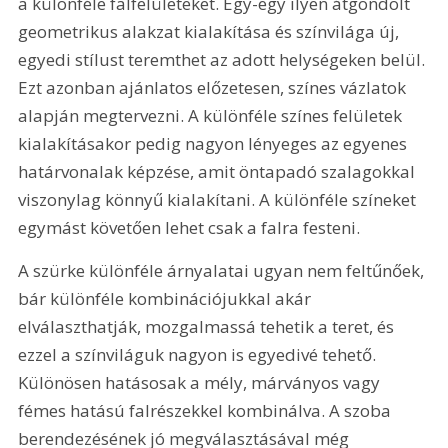
a különféle falfelületeket. Egy-egy ilyen átgondolt 
geometrikus alakzat kialakítása és színvilága új, 
egyedi stílust teremthet az adott helységeken belül. 
Ezt azonban ajánlatos előzetesen, színes vázlatok 
alapján megtervezni. A különféle színes felületek 
kialakításakor pedig nagyon lényeges az egyenes 
határvonalak képzése, amit öntapadó szalagokkal 
viszonylag könnyű kialakítani. A különféle színeket 
egymást követően lehet csak a falra festeni.
A szürke különféle árnyalatai ugyan nem feltűnőek, 
bár különféle kombinációjukkal akár 
elválaszthatják, mozgalmassá tehetik a teret, és 
ezzel a színviláguk nagyon is egyedivé tehető. 
Különösen hatásosak a mély, márványos vagy 
fémes hatású falrészekkel kombinálva. A szoba 
berendezésének jó megválasztásával még 