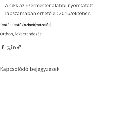
A cikk az Ezermester alábbi nyomtatott 
lapszámában érhető el: 2016/október.
festés
festék
színek
mázolás
Otthon, lakberendezés
Kapcsolódó bejegyzések