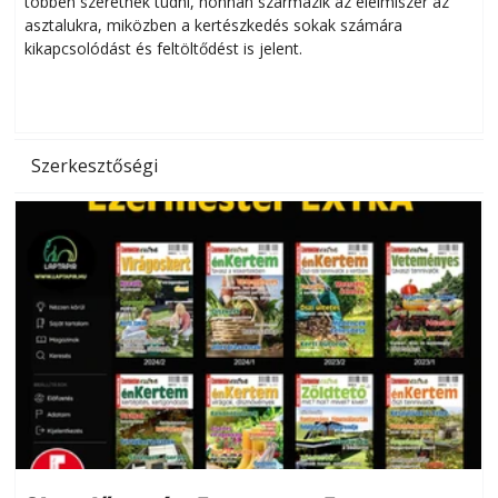
többen szeretnék tudni, honnan származik az élelmiszer az
l
asztalukra, miközben a kertészkedés sokak számára
kikapcsolódást és feltöltődést is jelent.
é
d
Szerkesztőségi