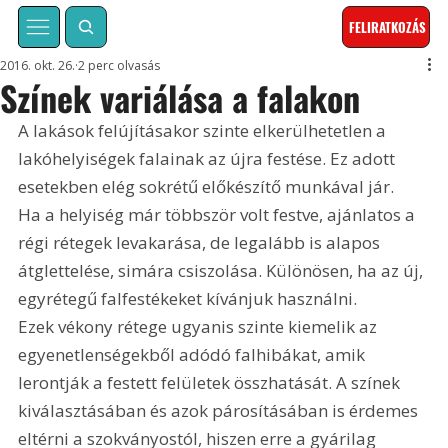
FELIRATKOZÁS
2016. okt. 26.
2 perc olvasás
Színek variálása a falakon
A lakások felújításakor szinte elkerülhetetlen a 
lakóhelyiségek falainak az újra festése. Ez adott 
esetekben elég sokrétű előkészítő munkával jár. 
Ha a helyiség már többször volt festve, ajánlatos a 
régi rétegek levakarása, de legalább is alapos 
átglettelése, simára csiszolása. Különösen, ha az új, 
egyrétegű falfestékeket kívánjuk használni. 
Ezek vékony rétege ugyanis szinte kiemelik az 
egyenetlenségekből adódó falhibákat, amik 
lerontják a festett felületek összhatását. A színek 
kiválasztásában és azok párosításában is érdemes 
eltérni a szokványostól, hiszen erre a gyárilag 