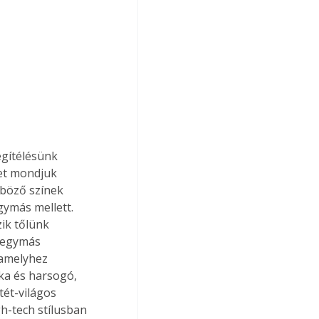
egítélésünk 
et mondjuk 
böző színek 
ymás mellett. 
ik tőlünk 
k egymás 
 amelyhez 
ka és harsogó, 
tét-világos 
gh-tech stílusban 