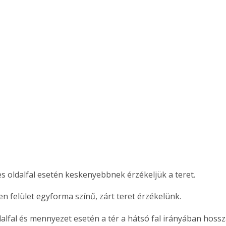
es oldalfal esetén keskenyebbnek érzékeljük a teret.
n felület egyforma színű, zárt teret érzékelünk.
ertben,
Gyógyító növények: a
sban
természet kincsei az
dalfal és mennyezet esetén a tér a hátsó fal irányában hoss