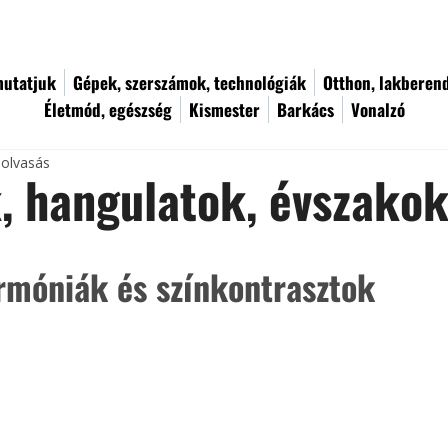
utatjuk
Gépek, szerszámok, technológiák
Otthon, lakberen
Életmód, egészség
Kismester
Barkács
Vonalzó
 olvasás
, hangulatok, évszako
rmóniák és színkontrasztok