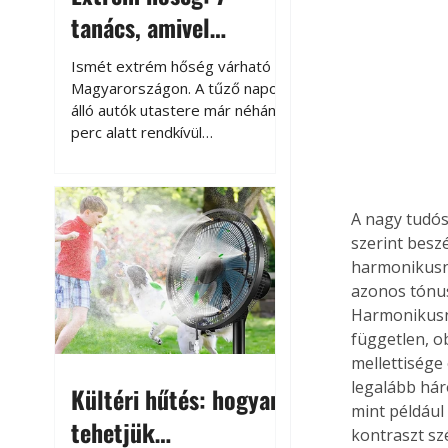
tanács, amivel
megóvhatjuk
Ismét extrém hőség várható
autónkat a nyári
Magyarországon. A tűző napon
álló autók utastere már néhány
károktól
perc alatt rendkívül
felmelegszik, és rövid időn belül
akár a 60-70 °C-ot is
megközelítheti. Ez nemcsak a
A nagy tudós
beszállást teszi kellemetlenné,
hanem az autó állapotára és a
szerint besz
benne hagyott tárgyakra is
harmonikusna
káros hatással lehet. Néhány
azonos tónus
egyszerű óvintézkedéssel
Harmonikusna
azonban jelentősen
független, o
csökkenthetjük a hőség káros
mellettisége
hatásait.
legalább hár
Kültéri hűtés: hogyan
mint például
tehetjük
kontraszt szé