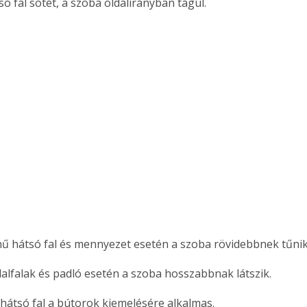
só fal sötét, a szoba oldalirányban tágul.
nű hátsó fal és mennyezet esetén a szoba rövidebbnek tűnik
dalfalak és padló esetén a szoba hosszabbnak látszik.
 hátsó fal a bútorok kiemelésére alkalmas.