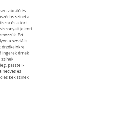
en vibráló és 
mszédos színei a 
szta és a tört 
iszonyait jelenti. 
lemezzük. Ezt 
en a szociális 
k érzékeinkre 
ő ingerek érnek 
 színek 
eg, pasztell-
 a nedves és 
d és kék színek 