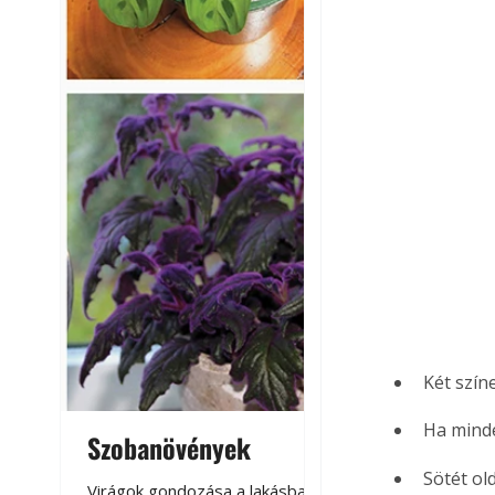
Két szín
Ha minde
Szobanövények
Virágoskert: k
teraszon, laká
Sötét ol
Virágok gondozása a lakásban,