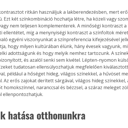
kontrasztot ritkán használjuk a lakberendezésben, mert erős
ú. Ezt két színkombináció hozhatja létre, ha közeli vagy szo
vagy nem teljesen komplementerek. A minőségi kontraszt a ti
i ellentétet, míg a menynyiségi kontraszt a színfoltok méretv
való egyéni viszonyunkat a színpreferencia kifejezésével jel
tja, hogy milyen kultúrában élünk, hány évesek vagyunk, mily
lelki adottságunk és hogy melyik nemhez tartozunk. A színe
bizonyított, és azalól senki sem kivétel. Lépten-nyomon küls
zeket tudatosan ellensúlyozhatjuk megfelelően kiválasztott
al, például a hőséget hideg, világos színekkel, a hűvöset mel
. Az erős zajokat derített sárgával, világos hideg színekkel,
t homokszínnel, naranccsal és bézzsel, a száraz meleget zöl
l ellenpontozhatjuk.
ek hatása otthonunkra