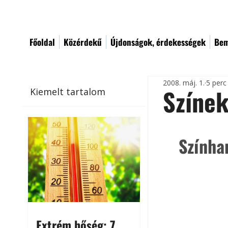
Főoldal
Közérdekű
Újdonságok, érdekességek
Bem
2008. máj. 1.
5 perc
Színek
Kiemelt tartalom
Színha
Extrém hőség: 7