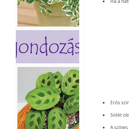
Ha a hát
Erős szí
Sötét ol
A színes