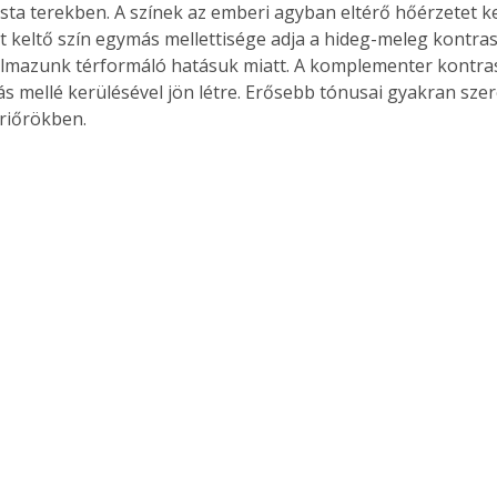
ista terekben. A színek az emberi agyban eltérő hőérzetet ke
et keltő szín egymás mellettisége adja a hideg-meleg kontras
lmazunk térformáló hatásuk miatt. A komplementer kontrasz
s mellé kerülésével jön létre. Erősebb tónusai gyakran szer
riőrökben. 