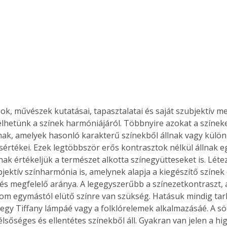
ok, művészek kutatásai, tapasztalatai és saját szubjektív m
élhetünk a színek harmóniájáról. Többnyire azokat a színek
k, amelyek hasonló karakterű színekből állnak vagy külön
értékei. Ezek legtöbbször erős kontrasztok nélkül állnak eg
k értékeljük a természet alkotta színegyütteseket is. Létez
bjektív színharmónia is, amelynek alapja a kiegészítő színe
 és megfelelő aránya. A legegyszerűbb a színezetkontraszt,
om egymástól elütő színre van szükség. Hatásuk mindig tar
 egy Tiffany lámpáé vagy a folklórelemek alkalmazásáé. A sö
lsőséges és ellentétes színekből áll. Gyakran van jelen a hi