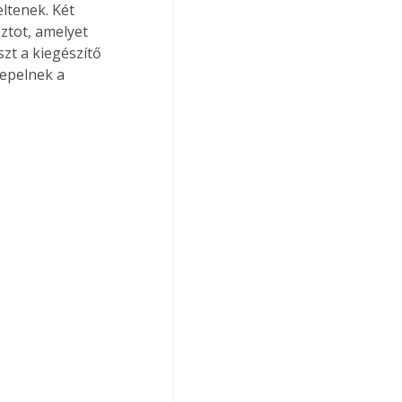
ltenek. Két 
ztot, amelyet 
t a kiegészítő 
epelnek a 