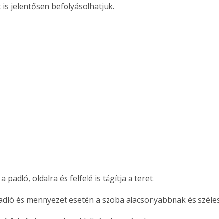
 is jelentősen befolyásolhatjuk.
. A
megoldás,
a padló, oldalra és felfelé is tágítja a teret.
adló és mennyezet esetén a szoba alacsonyabbnak és széles