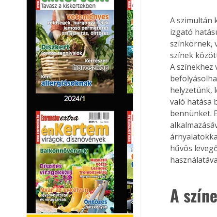
A szimultán 
izgató hatás
színkörnek, 
színek között
A színekhez 
befolyásolha
helyzetünk, 
való hatása 
bennünket. E
alkalmazásáv
árnyalatokkal
hűvös levegő
használatáva
A szín