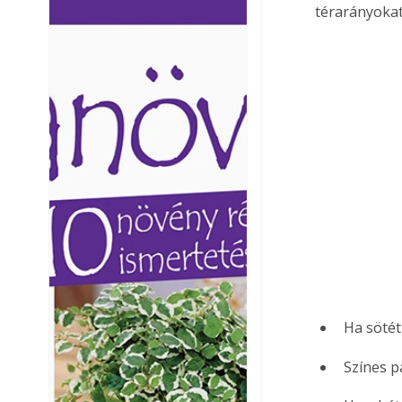
térarányokat
Ezermester lapszámai. A
Ezermester lapszámai
Laptapir kényelmes megoldás,
Laptapir kényelmes 
mert: – t
mert: – t
Ha sötét 
Színes p