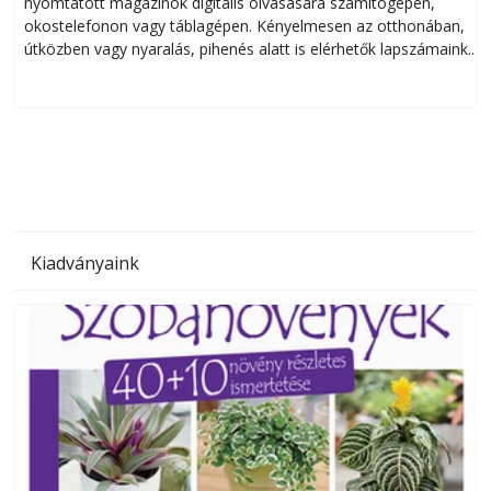
nyomtatott magazinok digitális olvasására számítógépen,
okostelefonon vagy táblagépen. Kényelmesen az otthonában,
útközben vagy nyaralás, pihenés alatt is elérhetők lapszámaink.
ú
Bárhol, bármikor, akár külföldön élve vagy dolgozva is
B
olvashatók az Ezermester lapszámai. A Laptapir kényelmes
megoldás, mert: – t
Kiadványaink