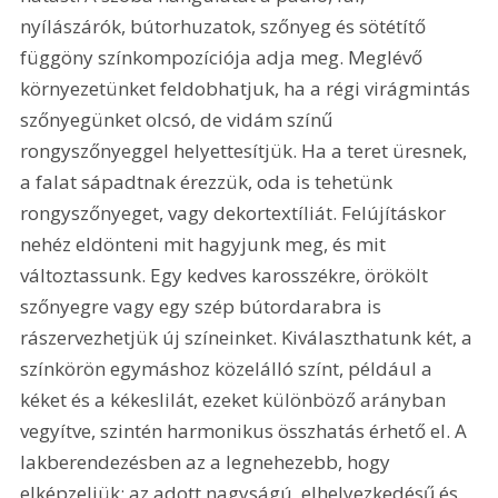
nyílászárók, bútorhuzatok, szőnyeg és sötétítő 
függöny színkompozíciója adja meg. Meglévő 
környezetünket feldobhatjuk, ha a régi virágmintás 
szőnyegünket olcsó, de vidám színű 
rongyszőnyeggel helyettesítjük. Ha a teret üresnek, 
a falat sápadtnak érezzük, oda is tehetünk 
rongyszőnyeget, vagy dekortextíliát. Felújításkor 
nehéz eldönteni mit hagyjunk meg, és mit 
változtassunk. Egy kedves karosszékre, örökölt 
szőnyegre vagy egy szép bútordarabra is 
rászervezhetjük új színeinket. Kiválaszthatunk két, a 
színkörön egymáshoz közelálló színt, például a 
kéket és a kékeslilát, ezeket különböző arányban 
vegyítve, szintén harmonikus összhatás érhető el. A 
lakberendezésben az a legnehezebb, hogy 
elképzeljük; az adott nagyságú, elhelyezkedésű és 