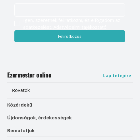
Igen, szeretnék feliratkozni, és elfogadom az 
adatkezelést. 
Adatvédelmi tájékoztató
Feliratkozás
Ezermester online
Lap tetejére
Rovatok
Közérdekű
Újdonságok, érdekességek
Bemutatjuk