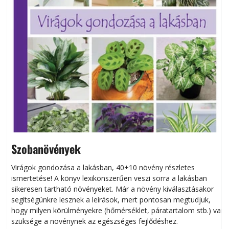
Szobanövények
Virágok gondozása a lakásban, 40+10 növény részletes
ismertetése! A könyv lexikonszerűen veszi sorra a lakásban
s
sikeresen tart­ha­tó növényeket. Már a növény kiválasztásakor
h
segítségünkre lesznek a leírások, mert pontosan megtudjuk,
k
hogy milyen körülményekre (hőmérséklet, páratartalom stb.) van
szüksége a növénynek az egészséges fejlődéshez.