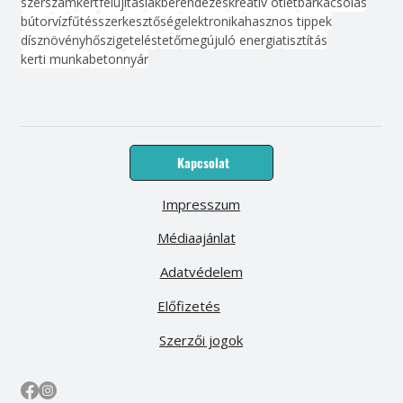
szerszám
kert
felújítás
lakberendezés
kreatív ötlet
barkácsolás
bútor
víz
fűtés
szerkesztőség
elektronika
hasznos tippek
dísznövény
hőszigetelés
tető
megújuló energia
tisztítás
kerti munka
beton
nyár
Kapcsolat
Impresszum
Médiaajánlat
Adatvédelem
Előfizetés
Szerzői jogok