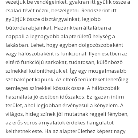
vezetjük be vendégeinket, gyakran itt gyűlik össze a 
család tévét nézni, beszélgetni. Rendszerint itt 
gyűjtjük össze dísztárgyainkat, legjobb 
bútordarabjainkat. Hazánkban általában a 
nappali a legnagyobb alapterületű helység a 
lakásban. Lehet, hogy egyben dolgozószobaként 
vagy hálószobaként is funkcionál. Ilyen esetben az 
eltérő funkciójú sarkokat, tudatosan, különböző 
színekkel különíthetjük el. Így egy mozgalmasabb 
szobaképet kapunk. Az eltérő területeket lehetőleg 
semleges színekkel kössük össze. A hálószobák 
használata jó esetben időszakos. Ez igazán intim 
terület, ahol legjobban érvényesül a kényelem. A 
világos, hideg színek jól mutatnak reggeli fényben, 
az erős vörös árnyalatok érdekes hangulatot 
kelthetnek este. Ha az alapterülethez képest nagy 