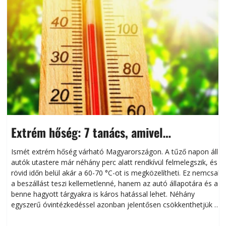
Extrém hőség: 7 tanács, amivel
megóvhatjuk autónkat a nyári károktól
Ismét extrém hőség várható Magyarországon. A tűző napon álló
autók utastere már néhány perc alatt rendkívül felmelegszik, és
rövid időn belül akár a 60-70 °C-ot is megközelítheti. Ez nemcsak
n
a beszállást teszi kellemetlenné, hanem az autó állapotára és a
benne hagyott tárgyakra is káros hatással lehet. Néhány
egyszerű óvintézkedéssel azonban jelentősen csökkenthetjük a
hőség káros hatásait.
l