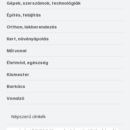
Gépek, szerszámok, technológiák
Építés, felújítás
Otthon, lakberendezés
Kert, növényápolás
Női vonal
Életmód, egészség
Kismester
Barkács
Vonalzó
Népszerű címkék