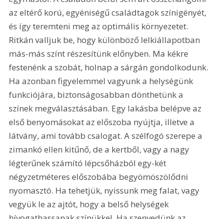
az eltérő korú, egyéniségű családtagok színigényét, 
és így teremteni meg az optimális környezetet. 
Ritkán valljuk be, hogy különböző lelkiállapotban 
más-más színt részesítünk előnyben. Ma kékre 
festenénk a szobát, holnap a sárgán gondolkodunk. 
Ha azonban figyelemmel vagyunk a helységünk 
funkciójára, biztonságosabban dönthetünk a 
színek megválasztásában. Egy lakásba belépve az 
első benyomásokat az előszoba nyújtja, illetve a 
látvány, ami tovább csalogat. A szélfogó szerepe a 
zimankó ellen kitűnő, de a kertből, vagy a nagy 
légterűnek számító lépcsőházból egy-két 
négyzetméteres előszobába begyömöszölődni 
nyomasztó. Ha tehetjük, nyissunk meg falat, vagy 
vegyük le az ajtót, hogy a belső helységek 
hívogathassanak színükkel. Ha szenvedünk az 