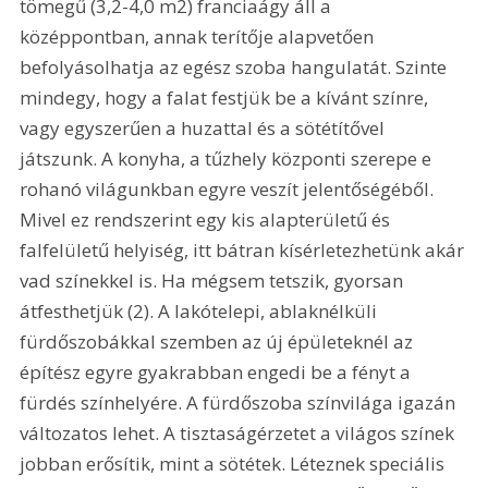
tömegű (3,2-4,0 m2) franciaágy áll a 
középpontban, annak terítője alapvetően 
befolyásolhatja az egész szoba hangulatát. Szinte 
mindegy, hogy a falat festjük be a kívánt színre, 
vagy egyszerűen a huzattal és a sötétítővel 
játszunk. A konyha, a tűzhely központi szerepe e 
rohanó világunkban egyre veszít jelentőségéből. 
Mivel ez rendszerint egy kis alapterületű és 
falfelületű helyiség, itt bátran kísérletezhetünk akár 
vad színekkel is. Ha mégsem tetszik, gyorsan 
átfesthetjük (2). A lakótelepi, ablaknélküli 
fürdőszobákkal szemben az új épületeknél az 
építész egyre gyakrabban engedi be a fényt a 
fürdés színhelyére. A fürdőszoba színvilága igazán 
változatos lehet. A tisztaságérzetet a világos színek 
jobban erősítik, mint a sötétek. Léteznek speciális 