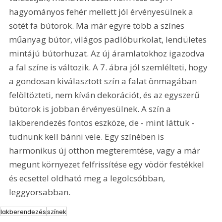
hagyományos fehér mellett jól érvényesülnek a 
sötét fa bútorok. Ma már egyre több a színes 
műanyag bútor, világos padlóburkolat, lendületes 
mintájú bútorhuzat. Az új áramlatokhoz igazodva 
a fal színe is változik. A 7. ábra jól szemlélteti, hogy 
a gondosan kiválasztott szín a falat önmagában 
felöltözteti, nem kíván dekorációt, és az egyszerű 
bútorok is jobban érvényesülnek. A szín a 
lakberendezés fontos eszköze, de - mint láttuk - 
tudnunk kell bánni vele. Egy színében is 
harmonikus új otthon megteremtése, vagy a már 
megunt környezet felfrissítése egy vödör festékkel 
és ecsettel oldható meg a legolcsóbban, 
leggyorsabban.
lakberendezés
színek