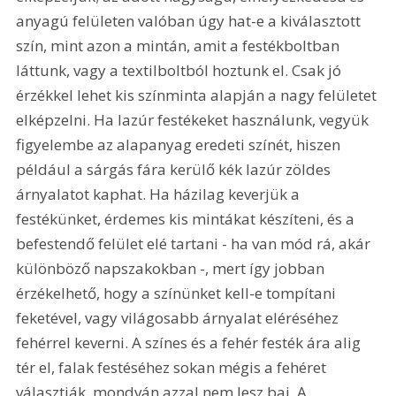
anyagú felületen valóban úgy hat-e a kiválasztott 
szín, mint azon a mintán, amit a festékboltban 
láttunk, vagy a textilboltból hoztunk el. Csak jó 
érzékkel lehet kis színminta alapján a nagy felületet 
elképzelni. Ha lazúr festékeket használunk, vegyük 
figyelembe az alapanyag eredeti színét, hiszen 
például a sárgás fára kerülő kék lazúr zöldes 
árnyalatot kaphat. Ha házilag keverjük a 
festékünket, érdemes kis mintákat készíteni, és a 
befestendő felület elé tartani - ha van mód rá, akár 
különböző napszakokban -, mert így jobban 
érzékelhető, hogy a színünket kell-e tompítani 
feketével, vagy világosabb árnyalat eléréséhez 
fehérrel keverni. A színes és a fehér festék ára alig 
tér el, falak festéséhez sokan mégis a fehéret 
választják, mondván azzal nem lesz baj. A 