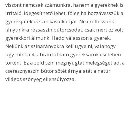
viszont nemcsak számunkra, hanem a gyereknek is 
irritáló, idegesíthető lehet, főleg ha hozzávesszük a 
gyerekjátékok szín kavalkádját. Ne erőltessünk 
lányunkra rózsaszín bútorcsodát, csak mert ez volt 
gyerekkori álmunk. Hadd válasszon a gyerek. 
Nekünk az színarányokra kell ügyelni, valahogy 
úgy mint a 4. ábrán látható gyereksarok esetében 
történt. Ez a zöld szín megnyugtat melegséget ad, a 
cseresznyeszín bútor sötét árnyalatát a natúr 
világos szőnyeg ellensúlyozza.