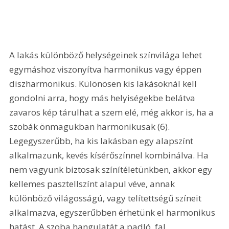
A lakás különböző helységeinek színvilága lehet 
egymáshoz viszonyítva harmonikus vagy éppen 
diszharmonikus. Különösen kis lakásoknál kell 
gondolni arra, hogy más helyiségekbe belátva 
zavaros kép tárulhat a szem elé, még akkor is, ha a 
szobák önmagukban harmonikusak (6). 
Legegyszerűbb, ha kis lakásban egy alapszínt 
alkalmazunk, kevés kísérőszínnel kombinálva. Ha 
nem vagyunk biztosak színítéletünkben, akkor egy 
kellemes pasztellszínt alapul véve, annak 
különböző világosságú, vagy telítettségű színeit 
alkalmazva, egyszerűbben érhetünk el harmonikus 
hatást. A szoba hangulatát a padló, fal, 