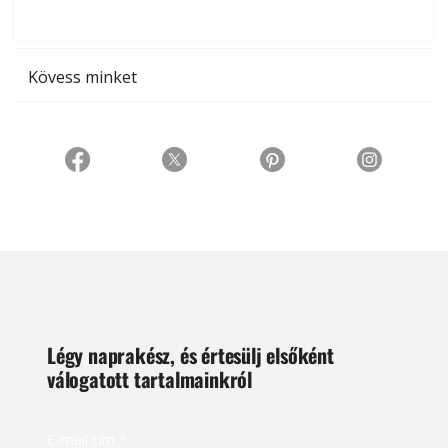
t
Kövess minket
Légy naprakész, és értesülj elsőként
válogatott tartalmainkról
E-mail cím
*