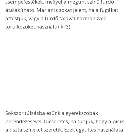
csempefestékek, mellyel a megunt színű fürdő 
átalakítható. Már az is sokat jelent, ha a fugákat 
átfestjük, vagy a fürdő falával harmonizáló 
törülközőket használunk (3). 
Sokszor túlzásba esünk a gyerekszobák 
berendezésével. Dicséretes, ha tudjuk, hogy a picik 
a tiszta színeket szeretik. Ezek együttes használata 