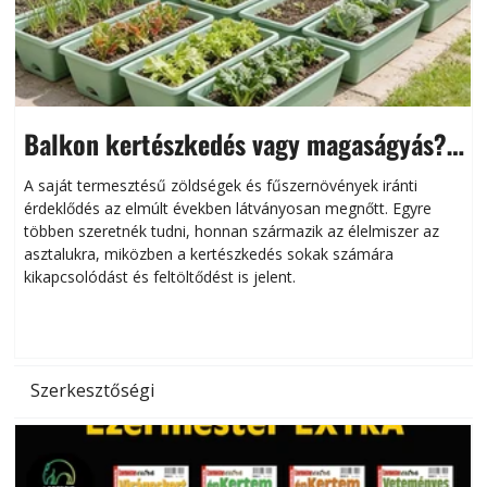
Balkon kertészkedés vagy magaságyás?
Helytakarékos kertészkedés
A saját termesztésű zöldségek és fűszernövények iránti
érdeklődés az elmúlt években látványosan megnőtt. Egyre
többen szeretnék tudni, honnan származik az élelmiszer az
l
asztalukra, miközben a kertészkedés sokak számára
kikapcsolódást és feltöltődést is jelent.
é
d
Szerkesztőségi