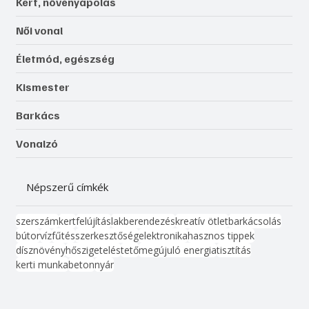
Kert, növényápolás
Női vonal
Életmód, egészség
Kismester
Barkács
Vonalzó
Népszerű címkék
szerszám
kert
felújítás
lakberendezés
kreatív ötlet
barkácsolás
bútor
víz
fűtés
szerkesztőség
elektronika
hasznos tippek
dísznövény
hőszigetelés
tető
megújuló energia
tisztítás
kerti munka
beton
nyár