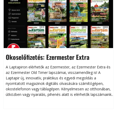
Okoselőfizetés: Ezermester Extra
A Laptapiron elérhetők az Ezermester, az Ezermester Extra és
az Ezermester Old Timer lapszámai, visszamenőleg is! A
Laptapir új, innovatív, praktikus és egyedi megoldás a
L
nyomtatott magazinok digitális olvasására számítógépen,
okostelefonon vagy táblagépen. Kényelmesen az otthonában,
útközben vagy nyaralás, pihenés alatt is elérhetők lapszámaink.
ú
Bárhol, bármikor, akár külföldön élve vagy dolgozva is
B
olvashatók az Ezermester lapszámai. A Laptapir kényelmes
megoldás, mert: – t