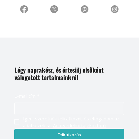
Légy naprakész, és értesülj elsőként
válogatott tartalmainkról
E-mail cím
*
Igen, szeretnék feliratkozni, és elfogadom az 
adatkezelést. 
Adatvédelmi tájékoztató
Feliratkozás