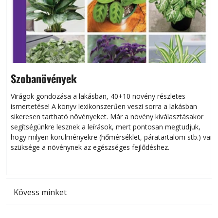
Szobanövények
Virágok gondozása a lakásban, 40+10 növény részletes
ismertetése! A könyv lexikonszerűen veszi sorra a lakásban
s
sikeresen tart­ha­tó növényeket. Már a növény kiválasztásakor
h
segítségünkre lesznek a leírások, mert pontosan megtudjuk,
k
hogy milyen körülményekre (hőmérséklet, páratartalom stb.) van
szüksége a növénynek az egészséges fejlődéshez.
t
Kövess minket