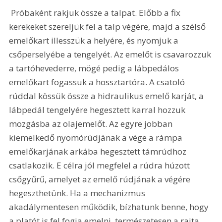
 Próbaként rakjuk össze a talpat. Előbb a fix 
kerekeket szereljük fel a talp végére, majd a szélső 
emelőkart illesszük a helyére, és nyomjuk a 
csőperselyébe a tengelyét. Az emelőt is csavarozzuk 
a tartóhevederre, mögé pedig a lábpedálos 
emelőkart fogassuk a hossztartóra. A csatoló 
rúddal kössük össze a hidraulikus emelő karját, a 
lábpedál tengelyére hegesztett karral hozzuk 
mozgásba az olajemelőt. Az egyre jobban 
kiemelkedő nyomórúdjának a vége a rámpa 
emelőkarjának arkába hegesztett támrúdhoz 
csatlakozik. E célra jól megfelel a rúdra húzott 
csőgyűrű, amelyet az emelő rúdjának a végére 
hegeszthetünk. Ha a mechanizmus 
akadálymentesen működik, bízhatunk benne, hogy 
a platót is fel fogja emelni, természetesen a rajta 