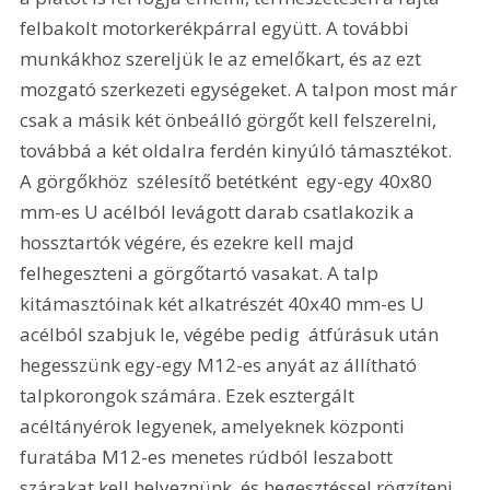
felbakolt motorkerékpárral együtt. A további 
munkákhoz szereljük le az emelőkart, és az ezt 
mozgató szerkezeti egységeket. A talpon most már 
csak a másik két önbeálló görgőt kell felszerelni, 
továbbá a két oldalra ferdén kinyúló támasztékot. 
A görgőkhöz  szélesítő betétként  egy-egy 40x80 
mm-es U acélból levágott darab csatlakozik a 
hossztartók végére, és ezekre kell majd 
felhegeszteni a görgőtartó vasakat. A talp 
kitámasztóinak két alkatrészét 40x40 mm-es U 
acélból szabjuk le, végébe pedig  átfúrásuk után  
hegesszünk egy-egy M12-es anyát az állítható 
talpkorongok számára. Ezek esztergált 
acéltányérok legyenek, amelyeknek központi 
furatába M12-es menetes rúdból leszabott 
szárakat kell helyeznünk, és hegesztéssel rögzíteni. 