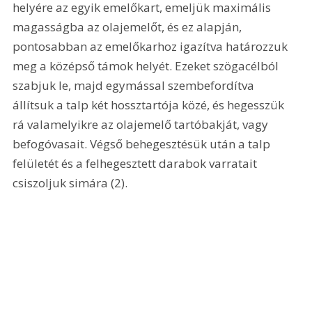
helyére az egyik emelőkart, emeljük maximális 
magasságba az olajemelőt, és ez alapján, 
pontosabban az emelőkarhoz igazítva határozzuk 
meg a középső támok helyét. Ezeket szögacélból 
szabjuk le, majd egymással szembefordítva 
állítsuk a talp két hossztartója közé, és hegesszük 
rá valamelyikre az olajemelő tartóbakját, vagy 
befogóvasait. Végső behegesztésük után a talp 
felületét és a felhegesztett darabok varratait 
csiszoljuk simára (2). 