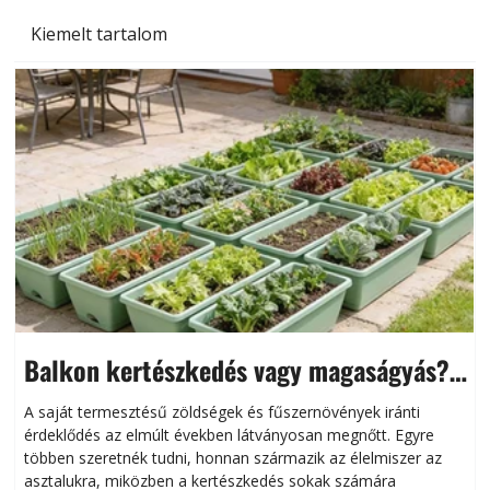
Kiemelt tartalom
Balkon kertészkedés vagy magaságyás?
Helytakarékos kertészkedés
A saját termesztésű zöldségek és fűszernövények iránti
érdeklődés az elmúlt években látványosan megnőtt. Egyre
többen szeretnék tudni, honnan származik az élelmiszer az
l
asztalukra, miközben a kertészkedés sokak számára