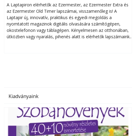
A Laptapiron elérhetők az Ezermester, az Ezermester Extra és
az Ezermester Old Timer lapszámai, visszamenőleg is! A
Laptapir új, innovatív, praktikus és egyedi megoldás a
L
nyomtatott magazinok digitális olvasására számítógépen,
okostelefonon vagy táblagépen. Kényelmesen az otthonában,
útközben vagy nyaralás, pihenés alatt is elérhetők lapszámaink.
ú
Bárhol, bármikor, akár külföldön élve vagy dolgozva is
B
olvashatók az Ezermester lapszámai. A Laptapir kényelmes
megoldás, mert: – t
Kiadványaink