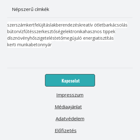
Népszerű címkék
szerszám
kert
felújítás
lakberendezés
kreatív ötlet
barkácsolás
bútor
víz
fűtés
szerkesztőség
elektronika
hasznos tippek
dísznövény
hőszigetelés
tető
megújuló energia
tisztítás
kerti munka
beton
nyár
Kapcsolat
Impresszum
Médiaajánlat
Adatvédelem
Előfizetés