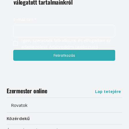
válogatott tartalmainkról
E-mail cím
*
Igen, szeretnék feliratkozni, és elfogadom az 
adatkezelést. 
Adatvédelmi tájékoztató
Feliratkozás
Ezermester online
Lap tetejére
Rovatok
Közérdekű