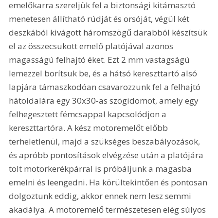
emelőkarra szereljük fel a biztonsági kitámasztó 
menetesen állítható rúdját és orsóját, végül két 
deszkából kivágott háromszögű darabból készítsük 
el az összecsukott emelő platójával azonos 
magasságú felhajtó éket. Ezt 2 mm vastagságú 
lemezzel borítsuk be, és a hátsó kereszttartó alsó 
lapjára támaszkodóan csavarozzunk fel a felhajtó 
hátoldalára egy 30x30-as szögidomot, amely egy 
felhegesztett fémcsappal kapcsolódjon a 
kereszttartóra. A kész motoremelőt előbb 
terheletlenül, majd a szükséges beszabályozások, 
és apróbb pontosítások elvégzése után a platójára 
tolt motorkerékpárral is próbáljunk a magasba 
emelni és leengedni. Ha körültekintően és pontosan 
dolgoztunk eddig, akkor ennek nem lesz semmi 
akadálya. A motoremelő természetesen elég súlyos 