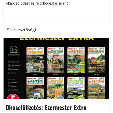
kikapcsolódást és feltöltődést is jelent.
é
d
Szerkesztőségi
Okoselőfizetés: Ezermester Extra