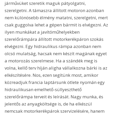
járművüket szeretik maguk pátyolgatni, 
szerelgetni. A támaszra állított motoron azonban 
nem különösebb élmény matatni, szerelgetni, mert 
csak guggolva lehet a gépen bármit is elvégezni. Az 
ilyen munkákat a javítóműhelyekben 
szerelőrámpára állított motorkerékpáron szokás 
elvégezni. Egy hidraulikus rámpa azonban nem 
olcsó mulatság, hacsak nem készít magának egyet 
a motorozás szerelmese. Ha a szándék meg is 
volna, kellő terv híján aligha vállalkozna bárki is az 
elkészítésére. Nos, ezen segítünk most, amikor 
közreadjuk francia laptársunk ötlete nyomán egy 
hidraulikusan emelhető-süllyeszthető 
szerelőrámpa terveit és leírását. Nagy munka, és 
jelentős az anyagköltsége is, de ha elkészül 
nemcsak motorkerékpárok szervizelésére, hanem 