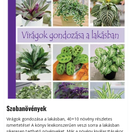
Szobanövények
Virágok gondozása a lakásban, 40+10 növény részletes
ismertetése! A könyv lexikonszerűen veszi sorra a lakásban
s
sikeresen tart­ha­tó növényeket. Már a növény kiválasztásakor
h