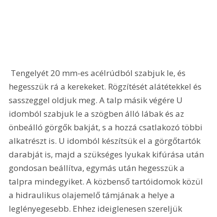
 Tengelyét 20 mm-es acélrúdból szabjuk le, és 
hegesszük rá a kerekeket. Rögzítését alátétekkel és 
sasszeggel oldjuk meg. A talp másik végére U 
idomból szabjuk le a szögben álló lábak és az 
önbeálló görgők bakját, s a hozzá csatlakozó többi 
alkatrészt is. U idomból készítsük el a görgőtartók 
darabját is, majd a szükséges lyukak kifúrása után 
gondosan beállítva, egymás után hegesszük a 
talpra mindegyiket. A közbenső tartóidomok közül 
a hidraulikus olajemelő támjának a helye a 
leglényegesebb. Ehhez ideiglenesen szereljük 