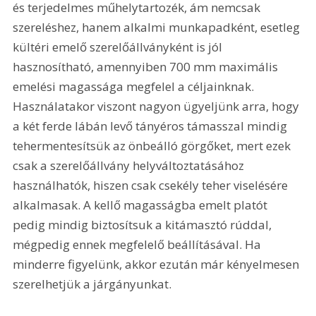
és terjedelmes műhelytartozék, ám nemcsak 
szereléshez, hanem alkalmi munkapadként, esetleg 
kültéri emelő szerelőállványként is jól 
hasznosítható, amennyiben 700 mm maximális 
emelési magassága megfelel a céljainknak. 
Használatakor viszont nagyon ügyeljünk arra, hogy 
a két ferde lábán levő tányéros támasszal mindig 
tehermentesítsük az önbeálló görgőket, mert ezek 
csak a szerelőállvány helyváltoztatásához 
használhatók, hiszen csak csekély teher viselésére 
alkalmasak. A kellő magasságba emelt platót 
pedig mindig biztosítsuk a kitámasztó rúddal, 
mégpedig ennek megfelelő beállításával. Ha 
minderre figyelünk, akkor ezután már kényelmesen 
szerelhetjük a járgányunkat.