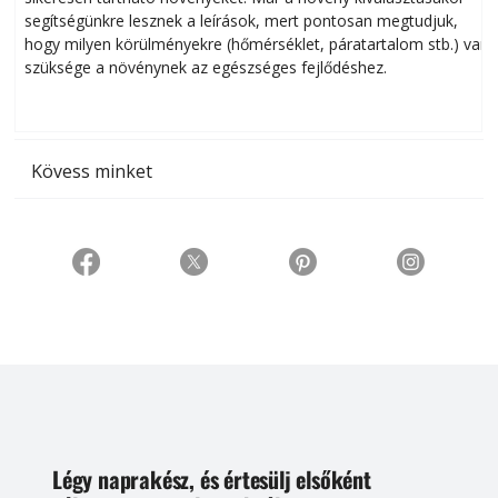
segítségünkre lesznek a leírások, mert pontosan megtudjuk,
k
hogy milyen körülményekre (hőmérséklet, páratartalom stb.) van
szüksége a növénynek az egészséges fejlődéshez.
t
Kövess minket
Légy naprakész, és értesülj elsőként