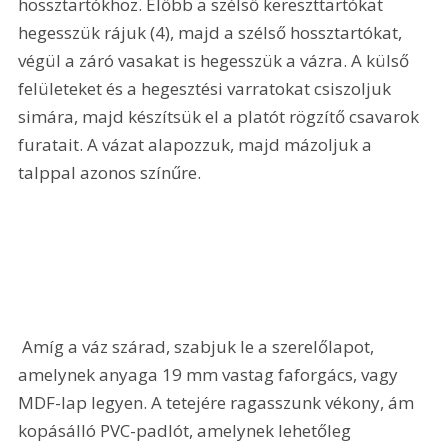
hossztartókhoz. Előbb a szélső kereszttartókat 
hegesszük rájuk (4), majd a szélső hossztartókat, 
végül a záró vasakat is hegesszük a vázra. A külső 
felületeket és a hegesztési varratokat csiszoljuk 
simára, majd készítsük el a platót rögzítő csavarok 
furatait. A vázat alapozzuk, majd mázoljuk a 
talppal azonos színűre. 
 Amíg a váz szárad, szabjuk le a szerelőlapot, 
amelynek anyaga 19 mm vastag faforgács, vagy 
MDF-lap legyen. A tetejére ragasszunk vékony, ám 
kopásálló PVC-padlót, amelynek lehetőleg 