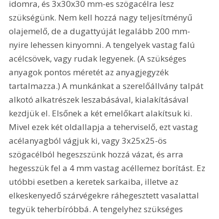
idomra, és 3x30x30 mm-es szögacélra lesz 
szükségünk. Nem kell hozzá nagy teljesítményű 
olajemelő, de a dugattyúját legalább 200 mm-
nyire lehessen kinyomni. A tengelyek vastag falú 
acélcsövek, vagy rudak legyenek. (A szükséges 
anyagok pontos méretét az anyagjegyzék 
tartalmazza.) A munkánkat a szerelőállvány talpát 
alkotó alkatrészek leszabásával, kialakításával 
kezdjük el. Elsőnek a két emelőkart alakítsuk ki. 
Mivel ezek két oldallapja a teherviselő, ezt vastag 
acélanyagból vágjuk ki, vagy 3x25x25-ös 
szögacélból hegeszszünk hozzá vázat, és arra 
hegesszük fel a 4 mm vastag acéllemez borítást. Ez 
utóbbi esetben a keretek sarkaiba, illetve az 
elkeskenyedő szárvégekre ráhegesztett vasalattal 
tegyük teherbíróbbá. A tengelyhez szükséges 