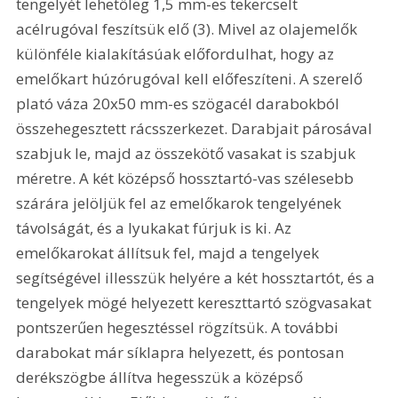
tengelyét lehetőleg 1,5 mm-es tekercselt 
acélrugóval feszítsük elő (3). Mivel az olajemelők 
különféle kialakításúak előfordulhat, hogy az 
emelőkart húzórugóval kell előfeszíteni. A szerelő 
plató váza 20x50 mm-es szögacél darabokból 
összehegesztett rácsszerkezet. Darabjait párosával 
szabjuk le, majd az összekötő vasakat is szabjuk 
méretre. A két középső hossztartó-vas szélesebb 
szárára jelöljük fel az emelőkarok tengelyének 
távolságát, és a lyukakat fúrjuk is ki. Az 
emelőkarokat állítsuk fel, majd a tengelyek 
segítségével illesszük helyére a két hossztartót, és a 
tengelyek mögé helyezett kereszttartó szögvasakat 
pontszerűen hegesztéssel rögzítsük. A további 
darabokat már síklapra helyezett, és pontosan 
derékszögbe állítva hegesszük a középső 