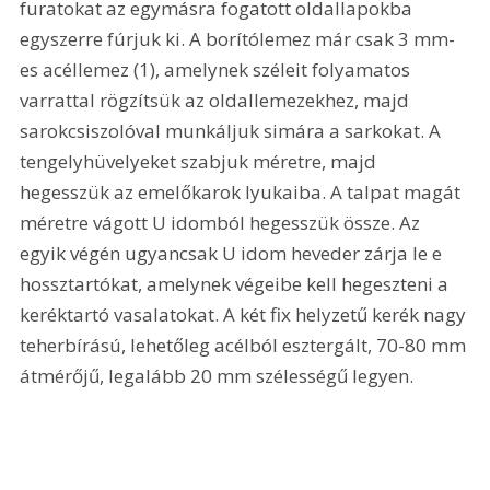
furatokat az egymásra fogatott oldallapokba 
egyszerre fúrjuk ki. A borítólemez már csak 3 mm-
es acéllemez (1), amelynek széleit folyamatos 
varrattal rögzítsük az oldallemezekhez, majd 
sarokcsiszolóval munkáljuk simára a sarkokat. A 
tengelyhüvelyeket szabjuk méretre, majd 
hegesszük az emelőkarok lyukaiba. A talpat magát 
méretre vágott U idomból hegesszük össze. Az 
egyik végén ugyancsak U idom heveder zárja le e 
hossztartókat, amelynek végeibe kell hegeszteni a 
keréktartó vasalatokat. A két fix helyzetű kerék nagy 
teherbírású, lehetőleg acélból esztergált, 70-80 mm 
átmérőjű, legalább 20 mm szélességű legyen. 