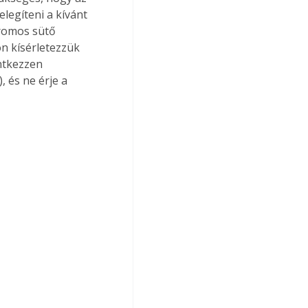
legíteni a kívánt 
romos sütő 
n kísérletezzük 
ntkezzen 
 és ne érje a 