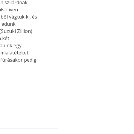
n szilárdnak 
lsó íven 
ől vágtuk ki, és 
m adunk 
uzuki Zillion) 
 két 
lálunk egy 
mialátéteket 
 fúrásakor pedig 