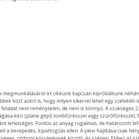
megmunkálásáról írt cikkünk kapcsán kipróbáltunk néhány 
bbek közt azért is, hogy milyen sikerrel lehet egy szélvédő-
 A feladat nem reménytelen, de nem is könnyű. A szükséges 
ágása kézi (pláne gépi) lombfűrésszel vagy szúrófűrésszel, 
ánt lehetséges. Fontos az anyag rugalmas, de határozott lef
l a berepedés, kipattogzás ellen. A plexi hajlítása csak hen
séges, otthoni körülmények között, és szépen. Ehhez az sz