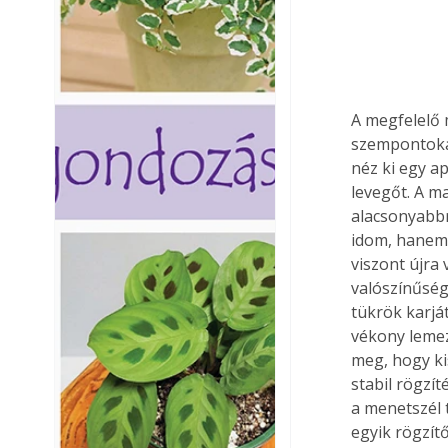
A megfelelő 
szempontokat
néz ki egy a
levegőt. A ma
alacsonyabbr
idom, hanem 
viszont újra 
valószínűség
tükrök karjá
vékony lemez
meg, hogy ki
stabil rögzí
a menetszél 
egyik rögzít