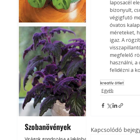
laposacél el
bizonyult, c
végigfutó me
óvatos kalap
méreteket, h
igaz. A rögz
visszapillant
megfelelő rö
használni, a
felidézni a k
kreatív ötlet
Egyéb
Szobanövények
Virágoskert: k
Kapcsolódó bejeg
teraszon, laká
Virágok gondozása a lakásban,