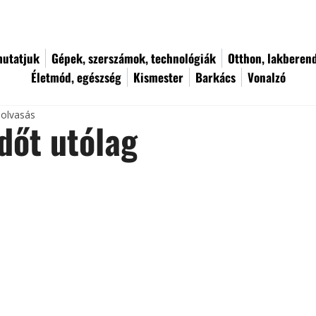
utatjuk
Gépek, szerszámok, technológiák
Otthon, lakberen
Életmód, egészség
Kismester
Barkács
Vonalzó
 olvasás
dőt utólag