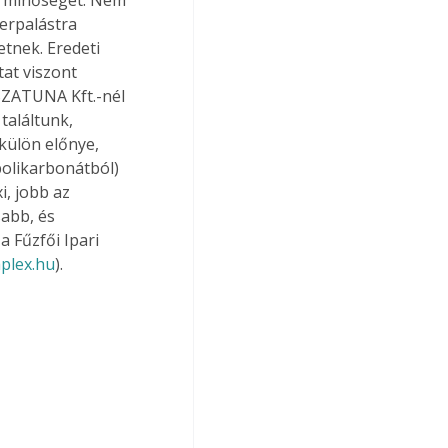
erpalástra 
tnek. Eredeti 
at viszont 
SZATUNA Kft.-nél 
találtunk, 
külön előnye, 
olikarbonátból) 
, jobb az 
abb, és 
 Fűzfői Ipari 
plex.hu
). 