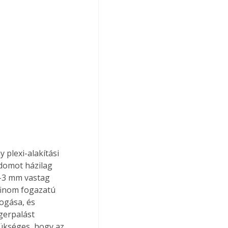
plexi-alakítási 
idomot házilag 
2-3 mm vastag 
finom fogazatú 
ogása, és 
gerpalást 
ükséges, hogy az 