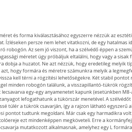
méret és forma kiválasztásához egyszerre nézzük az esztéti
. Ízléseken persze nem lehet vitatkozni, de egy hatalmas 
pró robogón. Az sem jó viszont, ha a szélvédő éppen a szem
gassági méretet úgy próbáljuk eltalálni, hogy vagy a sisak f
a dobja a huzatot. Ne azt nézzük, hogy eredetileg melyik tí
azt, hogy formára és méretre számunkra melyik a legmegfel
vissza kell térni a rögzítési lehetőségekre. Két stabil pontot
gel minden robogón találunk, a visszapillantó-tükrök rögzítő
t lecsavarva egy-egy anyamenetet kapunk (esetünkben M8-a
anyagot lefogathatunk a tükörszár menetével. A szélvédőt 
ssé túlér a tükrök csavarján, így a rajzon látható egyszerű 
tési pontot tudtunk megoldani. Már csak egy harmadikra volt
tolóereje ezt mindenképpen megköveteli. Erre a kormányfej
őcsavarja mutatkozott alkalmasnak, amelyhez egy L formára 