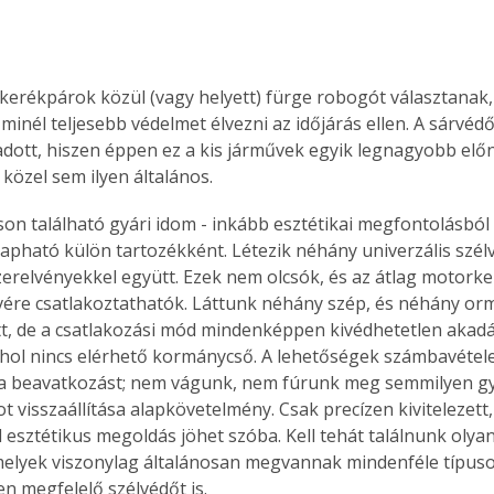
kerékpárok közül (vagy helyett) fürge robogót választanak,
minél teljesebb védelmet élvezni az időjárás ellen. A sárvéd
adott, hiszen éppen ez a kis járművek egyik legnagyobb előnye
közel sem ilyen általános.
on található gyári idom - inkább esztétikai megfontolásból -
pható külön tartozékként. Létezik néhány univerzális szélv
erelvényekkel együtt. Ezek nem olcsók, és az átlag motorke
re csatlakoztathatók. Láttunk néhány szép, és néhány or
tt, de a csatlakozási mód mindenképpen kivédhetetlen akadál
hol nincs elérhető kormánycső. A lehetőségek számbavétele
 beavatkozást; nem vágunk, nem fúrunk meg semmilyen gyár
ot visszaállítása alapkövetelmény. Csak precízen kivitelezett
esztétikus megoldás jöhet szóba. Kell tehát találnunk olyan
elyek viszonylag általánosan megvannak mindenféle típuso
n megfelelő szélvédőt is. 