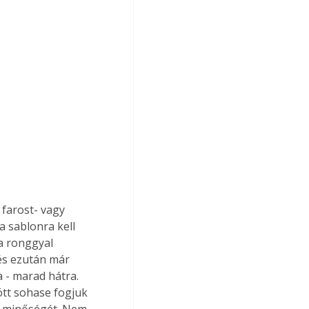
 farost- vagy 
 sablonra kell 
ha ronggyal 
és ezután már 
a - marad hátra. 
tt sohase fogjuk 
m minőségét. Nem 