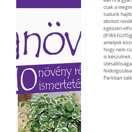
Ezermester lapszámai. A
Ezermester lapszámai
csak a megmu
Laptapir kényelmes megoldás,
Laptapir kényelmes 
tudunk hajlí
mert: – t
mert: – t
idomot rendk
egészen elfo
(8184 Fűzfőgy
amelyek közö
hogy nem cs
is készülnek
ütésállósága
feldolgozása
Parkban talá