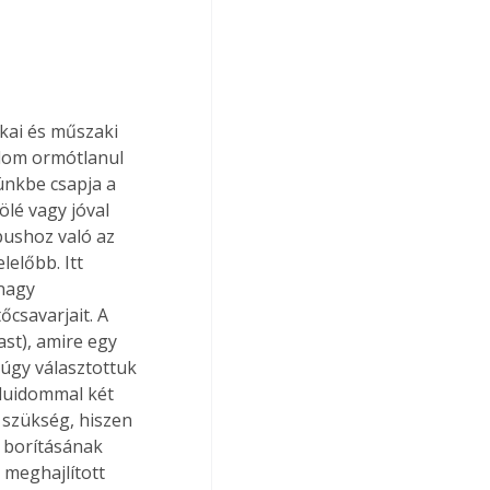
kai és műszaki 
idom ormótlanul 
ünkbe csapja a 
ölé vagy jóval 
pushoz való az 
előbb. Itt 
 nagy 
csavarjait. A 
st), amire egy 
úgy választottuk 
aluidommal két 
 szükség, hiszen 
 borításának 
meghajlított 