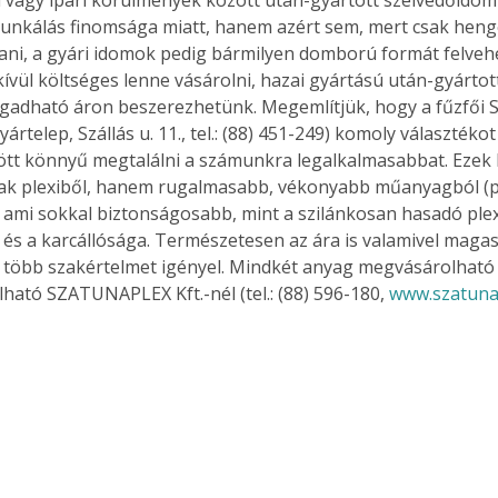
. A
nkálás finomsága miatt, hanem azért sem, mert csak heng
megoldás,
tani, a gyári idomok pedig bármilyen domború formát felvehe
ívül költséges lenne vásárolni, hazai gyártású után-gyártott
gadható áron beszerezhetünk. Megemlítjük, hogy a fűzfői 
ártelep, Szállás u. 11., tel.: (88) 451-249) komoly választékot 
tt könnyű megtalálni a számunkra legalkalmasabbat. Ezek 
ak plexiből, hanem rugalmasabb, vékonyabb műanyagból (p
, ami sokkal biztonságosabb, mint a szilánkosan hasadó plexi
 és a karcállósága. Természetesen az ára is valamivel magas
 több szakértelmet igényel. Mindkét anyag megvásárolható a
lható SZATUNAPLEX Kft.-nél (tel.: (88) 596-180, 
www.szatuna