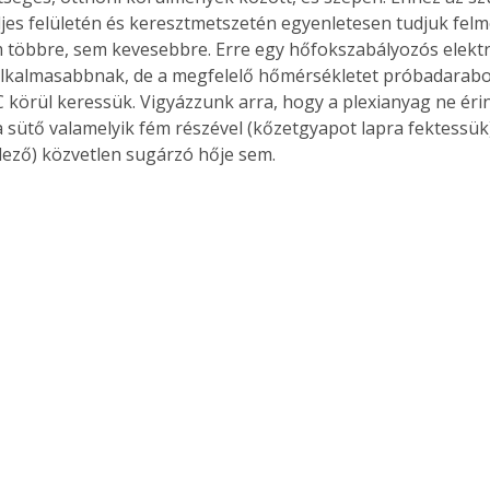
ljes felületén és keresztmetszetén egyenletesen tudjuk felme
 többre, sem kevesebbre. Erre egy hőfokszabályozós elekt
galkalmasabbnak, de a megfelelő hőmérsékletet próbadarabo
°C körül keressük. Vigyázzunk arra, hogy a plexianyag ne éri
 sütő valamelyik fém részével (kőzetgyapot lapra fektessük),
llező) közvetlen sugárzó hője sem. 