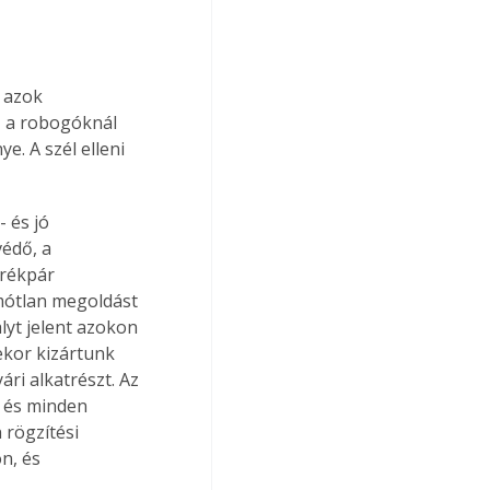
 azok 
ő a robogóknál 
. A szél elleni 
 és jó 
édő, a 
rékpár 
mótlan megoldást 
yt jelent azokon 
kor kizártunk 
i alkatrészt. Az 
, és minden 
 rögzítési 
n, és 