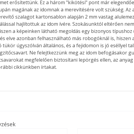
emet erősítettünk. Ez a három "kikötési" pont már elegendőe
supán magának az idomnak a merevítésére volt szükség. Az a
revítő szalagot kartonsablon alapján 2 mm vastag alulemezb
álással hajlítottuk az idom ívére. Szokásunktól eltérően ne
iszen a képeinken látható megoldás egy bizonyos típushoz (S
ítés elve azonban felhasználható más robogóknál is, hiszen a
ó tükör úgyszólván általános, és a fejidomon is jó eséllyel ta
gzítőcsavart. Ne felejtkezzünk meg az idom befogásakor gu
 csavarokat megfelelően biztosítani lepörgés ellen, az anyag
orábbi cikkünkben írtakat.
ertben,
Gyógyító növények: a
yzések
sban
természet kincsei az