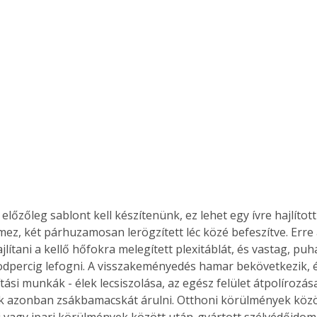
Együtt jobban megéri!
Bővebb információ itt!
k az
Együtt jobban megéri! A
mester
könyvek tetszőleges
er Old
párosítással kedvezményes
áron, 0 Ft postaköltséggel
ptapir új,
megrendelhetők!
és egyedi
tt
lvasására
 előzőleg sablont kell készítenünk, ez lehet egy ívre hajlított
elefonon
ez, két párhuzamosan lerögzített léc közé befeszítve. Erre a
nyelmesen
lítani a kellő hőfokra melegített plexitáblát, és vastag, pu
ben vagy
percig lefogni. A visszakeményedés hamar bekövetkezik, 
t is
tási munkák - élek lecsiszolása, az egész felület átpolírozás
. Bárhol,
 azonban zsákbamacskát árulni. Otthoni körülmények közö
ön élve
ashatók az
ri vagy ipari körülmények között után-gyártott szélvédőido