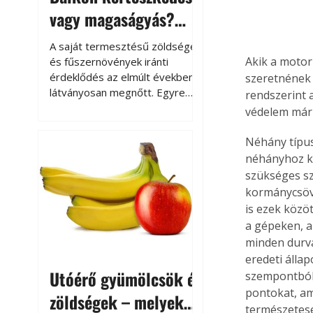
vagy magaságyás?
Helytakarékos
A saját termesztésű zöldségek
kertészkedés
Akik a motor
és fűszernövények iránti
érdeklődés az elmúlt években
szeretnének 
látványosan megnőtt. Egyre
rendszerint 
többen szeretnék tudni, honnan
védelem már 
származik az élelmiszer az
asztalukra, miközben a
Néhány típus
kertészkedés sokak számára
néhányhoz ka
kikapcsolódást és feltöltődést
szükséges sz
is jelent.
kormánycsövé
is ezek közö
a gépeken, a
minden durva
eredeti állap
Utóérő gyümölcsök és
szempontból 
pontokat, am
zöldségek – melyek
természetese