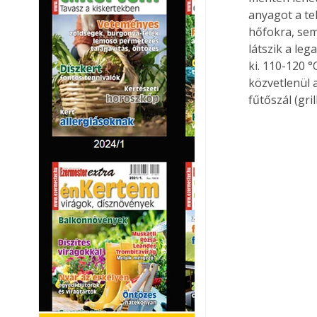
anyagot a te
hőfokra, sem
látszik a le
ki. 110-120 
közvetlenül a
fűtőszál (gri