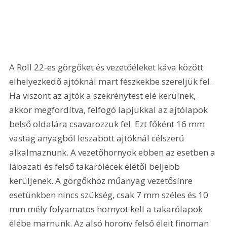
A Roll 22-es görgőket és vezetőéleket káva között 
elhelyezkedő ajtóknál mart fészkekbe szereljük fel. 
Ha viszont az ajtók a szekrénytest elé kerülnek, 
akkor megfordítva, felfogó lapjukkal az ajtólapok 
belső oldalára csavarozzuk fel. Ezt főként 16 mm 
vastag anyagból leszabott ajtóknál célszerű 
alkalmaznunk. A vezetőhornyok ebben az esetben a 
lábazati és felső takarólécek élétől beljebb 
kerüljenek. A görgőkhöz műanyag vezetősínre 
esetünkben nincs szükség, csak 7 mm széles és 10 
mm mély folyamatos hornyot kell a takarólapok 
élébe marnunk. Az alsó horony felső éleit finoman 