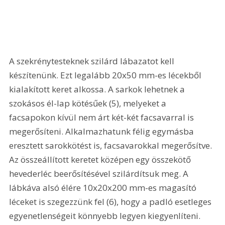
A szekrénytesteknek szilárd lábazatot kell 
készítenünk. Ezt legalább 20x50 mm-es lécekből 
kialakított keret alkossa. A sarkok lehetnek a 
szokásos él-lap kötésűek (5), melyeket a 
facsapokon kívül nem árt két-két facsavarral is 
megerősíteni. Alkalmazhatunk félig egymásba 
eresztett sarokkötést is, facsavarokkal megerősítve. 
Az összeállított keretet középen egy összekötő 
hevederléc beerősítésével szilárdítsuk meg. A 
lábkáva alsó élére 10x20x200 mm-es magasító 
léceket is szegezzünk fel (6), hogy a padló esetleges 
egyenetlenségeit könnyebb legyen kiegyenlíteni. 