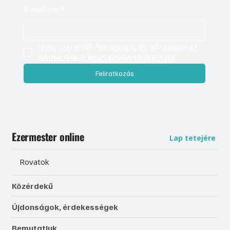
E-mail cím
*
Igen, szeretnék feliratkozni, és elfogadom az 
adatkezelést. 
Adatvédelmi tájékoztató
Feliratkozás
Ezermester online
Lap tetejére
Rovatok
Közérdekű
Újdonságok, érdekességek
Bemutatjuk