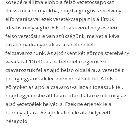
közepére állítva előbb a felső vezetőcsapokat 
illesszük a hornyukba, majd a görgős szerelvény 
elforgatásával ezek vezetékcsapjait is állítsuk 
ideális mélységbe. A K-20-as szerelvény esetén 
felső vezetősínre van szükségünk, melyet a káva 
takaró párkányának az alsó élére kell 
felcsavaroznunk. Az ajtónként két görgős szerelvény 
vasalatát 10x30-as lécbetéttel megemelve 
csavarozzuk fel az ajtó belső oldalára, a vezetőélt 
pedig ugyancsak léc élére erősítsük fel. A felső 
görgőket az ajtóra csavarozva lazán fogassuk fel, 
majd egyenesbe állításuk után határozzuk meg az 
alsó vezetőélek helyét is. Ezek ne érjenek le a 
horony aljára. Az ajtók alsó éle alá helyezett 
hézagoló 