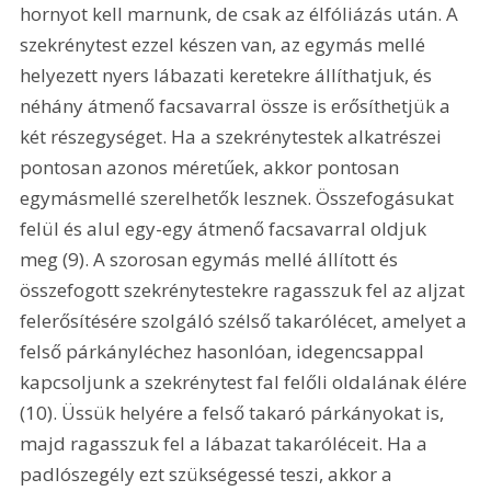
hornyot kell marnunk, de csak az élfóliázás után. A 
szekrénytest ezzel készen van, az egymás mellé 
helyezett nyers lábazati keretekre állíthatjuk, és 
néhány átmenő facsavarral össze is erősíthetjük a 
két részegységet. Ha a szekrénytestek alkatrészei 
pontosan azonos méretűek, akkor pontosan 
egymásmellé szerelhetők lesznek. Összefogásukat 
felül és alul egy-egy átmenő facsavarral oldjuk 
meg (9). A szorosan egymás mellé állított és 
összefogott szekrénytestekre ragasszuk fel az aljzat 
felerősítésére szolgáló szélső takarólécet, amelyet a 
felső párkányléchez hasonlóan, idegencsappal 
kapcsoljunk a szekrénytest fal felőli oldalának élére 
(10). Üssük helyére a felső takaró párkányokat is, 
majd ragasszuk fel a lábazat takaróléceit. Ha a 
padlószegély ezt szükségessé teszi, akkor a 