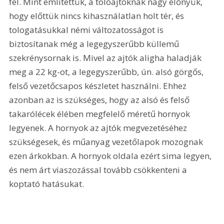
fel. Mint említettük, a tolóajtóknak nagy előnyük, 
hogy előttük nincs kihasználatlan holt tér, és 
tologatásukkal némi változatosságot is 
biztosítanak még a legegyszerűbb küllemű 
szekrénysornak is. Mivel az ajtók aligha haladják 
meg a 22 kg-ot, a legegyszerűbb, ún. alsó görgős, 
felső vezetőcsapos készletet használni. Ehhez 
azonban az is szükséges, hogy az alsó és felső 
takarólécek élében megfelelő méretű hornyok 
legyenek. A hornyok az ajtók megvezetéséhez 
szükségesek, és műanyag vezetőlapok mozognak 
ezen árkokban. A hornyok oldala ezért sima legyen, 
és nem árt viaszozással tovább csökkenteni a 
koptató hatásukat. 