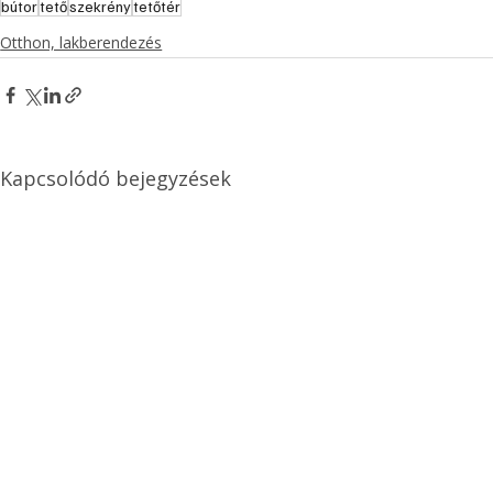
bútor
tető
szekrény
tetőtér
Otthon, lakberendezés
Kapcsolódó bejegyzések