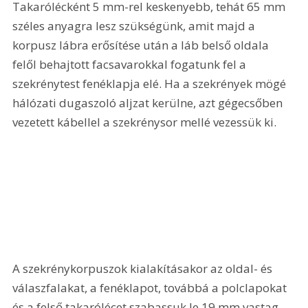
Takarólécként 5 mm-rel keskenyebb, tehát 65 mm 
széles anyagra lesz szükségünk, amit majd a 
korpusz lábra erősítése után a láb belső oldala 
felől behajtott facsavarokkal fogatunk fel a 
szekrénytest fenéklapja elé. Ha a szekrények mögé 
hálózati dugaszoló aljzat kerülne, azt gégecsőben 
vezetett kábellel a szekrénysor mellé vezessük ki. 
A szekrénykorpuszok kialakításakor az oldal- és 
válaszfalakat, a fenéklapot, továbbá a polclapokat 
és a felső takarólécet szabassuk le 19 mm vastag 