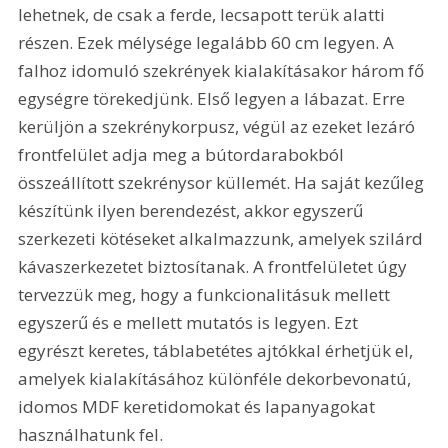
lehetnek, de csak a ferde, lecsapott terük alatti 
részen. Ezek mélysége legalább 60 cm legyen. A 
falhoz idomuló szekrények kialakításakor három fő 
egységre törekedjünk. Első legyen a lábazat. Erre 
kerüljön a szekrénykorpusz, végül az ezeket lezáró 
frontfelület adja meg a bútordarabokból 
összeállított szekrénysor küllemét. Ha saját kezűleg 
készítünk ilyen berendezést, akkor egyszerű 
szerkezeti kötéseket alkalmazzunk, amelyek szilárd 
kávaszerkezetet biztosítanak. A frontfelületet úgy 
tervezzük meg, hogy a funkcionalitásuk mellett 
egyszerű és e mellett mutatós is legyen. Ezt 
egyrészt keretes, táblabetétes ajtókkal érhetjük el, 
amelyek kialakításához különféle dekorbevonatú, 
idomos MDF keretidomokat és lapanyagokat 
használhatunk fel. 