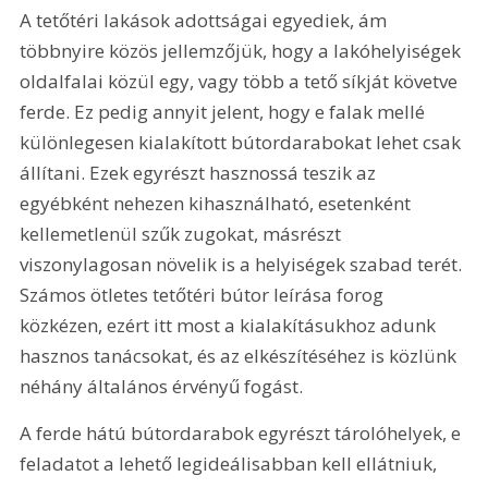
A tetőtéri lakások adottságai egyediek, ám 
többnyire közös jellemzőjük, hogy a lakóhelyiségek 
oldalfalai közül egy, vagy több a tető síkját követve 
ferde. Ez pedig annyit jelent, hogy e falak mellé 
különlegesen kialakított bútordarabokat lehet csak 
állítani. Ezek egyrészt hasznossá teszik az 
egyébként nehezen kihasználható, esetenként 
kellemetlenül szűk zugokat, másrészt 
viszonylagosan növelik is a helyiségek szabad terét. 
Számos ötletes tetőtéri bútor leírása forog 
közkézen, ezért itt most a kialakításukhoz adunk 
hasznos tanácsokat, és az elkészítéséhez is közlünk 
néhány általános érvényű fogást.
A ferde hátú bútordarabok egyrészt tárolóhelyek, e 
feladatot a lehető legideálisabban kell ellátniuk, 