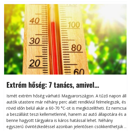
Extrém hőség: 7 tanács, amivel
megóvhatjuk autónkat a nyári károktól
Ismét extrém hőség várható Magyarországon. A tűző napon álló
autók utastere már néhány perc alatt rendkívül felmelegszik, és
rövid időn belül akár a 60-70 °C-ot is megközelítheti. Ez nemcsak
n
a beszállást teszi kellemetlenné, hanem az autó állapotára és a
benne hagyott tárgyakra is káros hatással lehet. Néhány
egyszerű óvintézkedéssel azonban jelentősen csökkenthetjük a