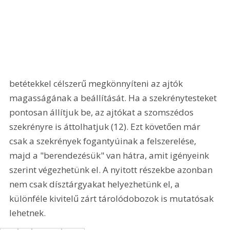
betétekkel célszerű megkönnyíteni az ajtók 
magasságának a beállítását. Ha a szekrénytesteket 
pontosan állítjuk be, az ajtókat a szomszédos 
szekrényre is áttolhatjuk (12). Ezt követően már 
csak a szekrények fogantyúinak a felszerelése, 
majd a "berendezésük" van hátra, amit igényeink 
szerint végezhetünk el. A nyitott részekbe azonban 
nem csak dísztárgyakat helyezhetünk el, a 
különféle kivitelű zárt tárolódobozok is mutatósak 
lehetnek. 