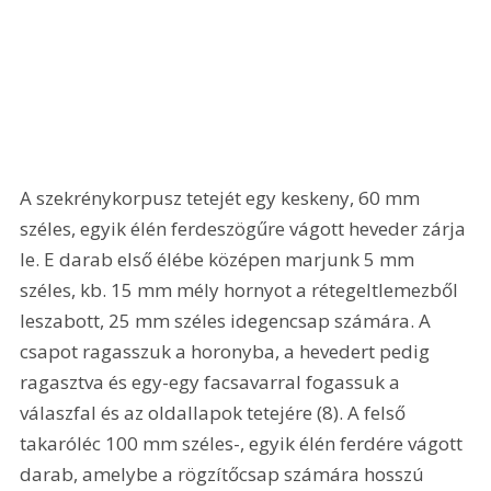
A szekrénykorpusz tetejét egy keskeny, 60 mm 
széles, egyik élén ferdeszögűre vágott heveder zárja 
le. E darab első élébe középen marjunk 5 mm 
széles, kb. 15 mm mély hornyot a rétegeltlemezből 
leszabott, 25 mm széles idegencsap számára. A 
csapot ragasszuk a horonyba, a hevedert pedig 
ragasztva és egy-egy facsavarral fogassuk a 
válaszfal és az oldallapok tetejére (8). A felső 
takaróléc 100 mm széles-, egyik élén ferdére vágott 
darab, amelybe a rögzítőcsap számára hosszú 