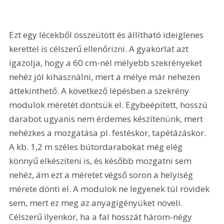
Ezt egy lécekből összeütött és állítható ideiglenes 
kerettel is célszerű ellenőrizni. A gyakorlat azt 
igazolja, hogy a 60 cm-nél mélyebb szekrényeket 
nehéz jól kihasználni, mert a mélye már nehezen 
áttekinthető. A következő lépésben a szekrény 
modulok méretét döntsük el. Egybeépített, hosszú 
darabot ugyanis nem érdemes készítenünk, mert 
nehézkes a mozgatása pl. festéskor, tapétázáskor. 
A kb. 1,2 m széles bútordarabokat még elég 
könnyű elkészíteni is, és később mozgatni sem 
nehéz, ám ezt a méretet végső soron a helyiség 
mérete dönti el. A modulok ne legyenek túl rövidek 
sem, mert ez meg az anyagigényüket növeli. 
Célszerű ilyenkor, ha a fal hosszát három-négy 