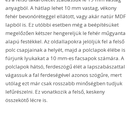
anyagból. A hátlap lehet 10 mm vastag, vékony 
fehér bevonóréteggel ellátott, vagy akár natúr MDF 
lapból is. Ez utóbbi esetben még a beépítésüket 
megelőzően kétszer hengereljük le fehér műgyanta 
alapú festékkel. Az oldallapokra jelöljük fel a felső 
polc csapjainak a helyét, majd a polclapok élébe is 
fúrjunk lyukakat a 10 mm-es facsapok számára. A 
polclapok hátsó, ferdeszögű élét a lapszabászattal 
vágassuk a fal ferdeségével azonos szögűre, mert 
utólag ezt már csak rosszabb minőségben tudjuk 
lefűrészelni. Ez vonatkozik a felső, keskeny 
összekötő lécre is. 