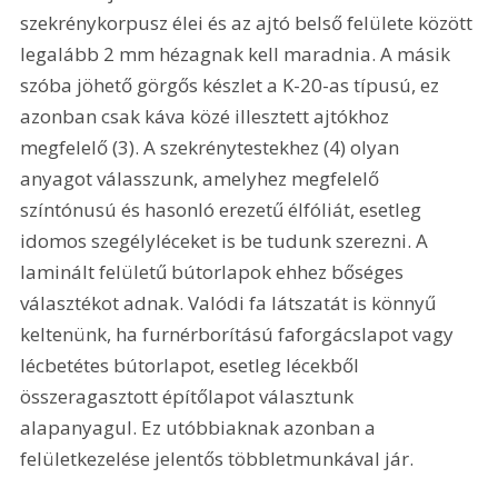
szekrénykorpusz élei és az ajtó belső felülete között 
legalább 2 mm hézagnak kell maradnia. A másik 
szóba jöhető görgős készlet a K-20-as típusú, ez 
azonban csak káva közé illesztett ajtókhoz 
megfelelő (3). A szekrénytestekhez (4) olyan 
anyagot válasszunk, amelyhez megfelelő 
színtónusú és hasonló erezetű élfóliát, esetleg 
idomos szegélyléceket is be tudunk szerezni. A 
laminált felületű bútorlapok ehhez bőséges 
választékot adnak. Valódi fa látszatát is könnyű 
keltenünk, ha furnérborítású faforgácslapot vagy 
lécbetétes bútorlapot, esetleg lécekből 
összeragasztott építőlapot választunk 
alapanyagul. Ez utóbbiaknak azonban a 
felületkezelése jelentős többletmunkával jár. 