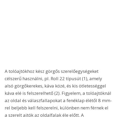
A tolóajtókhoz kész görgős szerelőegységeket 
célszerű használni, pl. Roll 22 típusút (1), amely 
alsó görgőkerekes, káva közé, és kis ötletességgel 
káva elé is felszerelhető (2). Figyelem, a tolóajtóknál 
az oldal és válaszfallapokat a fenéklap élétől 8 mm-
rel beljebb kell felszerelni, különben nem férnek el 
a szerelt ajtók az oldalfalak éle előtt. A 