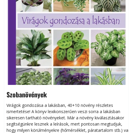
Szobanövények
Virágok gondozása a lakásban, 40+10 növény részletes
ismertetése! A könyv lexikonszerűen veszi sorra a lakásban
s
sikeresen tart­ha­tó növényeket. Már a növény kiválasztásakor
h
segítségünkre lesznek a leírások, mert pontosan megtudjuk,
k
hogy milyen körülményekre (hőmérséklet, páratartalom stb.) van