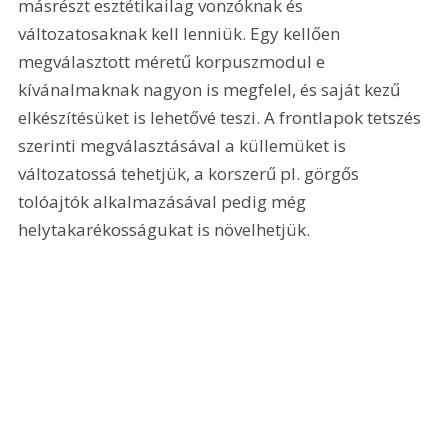
másrészt esztétikailag vonzóknak és 
változatosaknak kell lenniük. Egy kellően 
megválasztott méretű korpuszmodul e 
kívánalmaknak nagyon is megfelel, és saját kezű 
elkészítésüket is lehetővé teszi. A frontlapok tetszés 
szerinti megválasztásával a küllemüket is 
változatossá tehetjük, a korszerű pl. görgős 
tolóajtók alkalmazásával pedig még 
helytakarékosságukat is növelhetjük. 