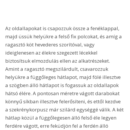
Az oldallapokat is csapozzuk össze a fenéklappal, 
majd üssük helyükre a felső fix polcokat, és amíg a 
ragasztó köt hevederes szorítóval, vagy 
ideiglenesen az élekre szegezett lécekkel 
biztosítsuk elmozdulás ellen az alkatrészeket. 
Amint a ragasztó megszilárdult, csavarozzuk 
helyükre a függőleges hátlapot, majd fölé illesztve 
a szögben álló hátlapot is fogassuk az oldallapok 
hátsó élére. A pontosan méretre vágott darabokat 
könnyű síkban illesztve felerősíteni, és ettől kezdve 
a szekrénykorpusz már szilárd egységgé válik. A két 
hátlap közül a függőlegesen álló felső éle legyen 
ferdére vágott, erre feküdjön fel a ferdén álló 