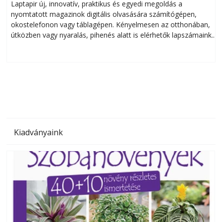
Laptapir új, innovatív, praktikus és egyedi megoldás a
L
nyomtatott magazinok digitális olvasására számítógépen,
okostelefonon vagy táblagépen. Kényelmesen az otthonában,
útközben vagy nyaralás, pihenés alatt is elérhetők lapszámaink.
ú
Bárhol, bármikor, akár külföldön élve vagy dolgozva is
B
olvashatók az Ezermester lapszámai. A Laptapir kényelmes
megoldás, mert: – t
Kiadványaink