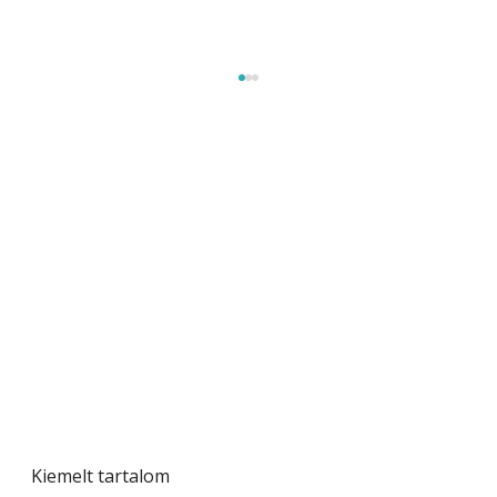
Gyerekszoba az új tanévhez
Kiemelt tartalom