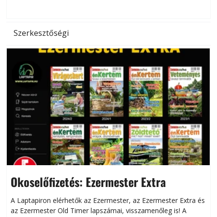
hőség káros hatásait.
l
Szerkesztőségi
Okoselőfizetés: Ezermester Extra
A Laptapiron elérhetők az Ezermester, az Ezermester Extra és
az Ezermester Old Timer lapszámai, visszamenőleg is! A