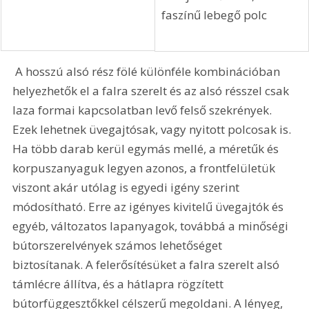
faszínű lebegő polc
 A hosszú alsó rész fölé különféle kombinációban 
helyezhetők el a falra szerelt és az alsó résszel csak 
laza formai kapcsolatban levő felső szekrények. 
Ezek lehetnek üvegajtósak, vagy nyitott polcosak is. 
Ha több darab kerül egymás mellé, a méretűk és 
korpuszanyaguk legyen azonos, a frontfelületük 
viszont akár utólag is egyedi igény szerint 
módosítható. Erre az igényes kivitelű üvegajtók és 
egyéb, változatos lapanyagok, továbbá a minőségi 
bútorszerelvények számos lehetőséget 
biztosítanak. A felerősítésüket a falra szerelt alsó 
támlécre állítva, és a hátlapra rögzített 
bútorfüggesztőkkel célszerű megoldani. A lényeg, 