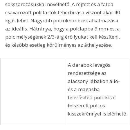
vastagított polccal érdemes kiegészíteni. Ilyen 
polclapok különféle méretben készen is 
beszerezhetők, konzoljaik pedig a bútorszerelvény 
boltokban választhatók ki, ha egyébként ezek nem 
tartozékai a polcnak. Beszerezhetők olyan a falra 
erősíthető és a polcot teljes hátsó élén befogó 
fémkonzolok is, amelyek jelentősen terhelhetők, 
míg az egyéb fémöntvényű polctartók jobban 
láthatók és viszonylag csekély teherbírásuk csak a 
sokszorozásukkal növelhető. A rejtett és a falba 
csavarozott polctartók teherbírása viszont akár 40 
kg is lehet. Nagyobb polcokhoz ezek alkalmazása 
az ideális. Hátránya, hogy a polclapba 9 mm-es, a 
polc mélységének 2/3-áig érő lyukat kell készíteni, 
és később esetleg körülményes az áthelyezése.