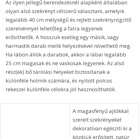
Az ilyen jellegű berendezésnél alapként általában 
olyan alsó szekrényt célszerű választani, amelyik 
legalább 40 cm mélységű és rejtett szekrényrögzítő 
szerelvénnyel lehetőleg a falra legyenek 
erősíthetők. A hosszuk esetleg egy másik, vagy 
harmadik darab mellé helyezésével növelhető meg. 
Ha lábon állók a darabok, akkor a lábai legalább 
25 cm magasak és ne vaskosak legyenek. Az alsó 
rész(ek) bő tárolási helyeket biztosítanak a 
különféle holmik számára, és nyitott polcos 
rekeszei különféle célokra jól hasznosíthatók.
A magasfényű ajtókkal 
szerelt szekrényeket 
dekoratívan egészíti ki a 
közéjük erősített, natúr 