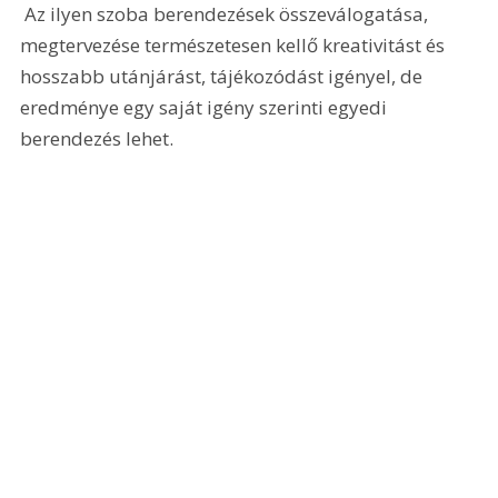
A darabok levegős 
rendezettsége az 
alacsony lábakon álló- 
és a magasba 
felerősített polc közé 
felszerelt polcos 
kisszekrénnyel is elérhető
 Az ilyen szoba berendezések összeválogatása, 
megtervezése természetesen kellő kreativitást és 
hosszabb utánjárást, tájékozódást igényel, de 
eredménye egy saját igény szerinti egyedi 
berendezés lehet.