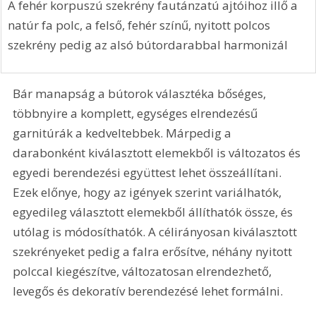
A fehér korpuszú szekrény fautánzatú ajtóihoz illő a 
natúr fa polc, a felső, fehér színű, nyitott polcos 
szekrény pedig az alsó bútordarabbal harmonizál
Bár manapság a bútorok választéka bőséges, 
többnyire a komplett, egységes elrendezésű 
garnitúrák a kedveltebbek. Márpedig a 
darabonként kiválasztott elemekből is változatos és 
egyedi berendezési együttest lehet összeállítani. 
Ezek előnye, hogy az igények szerint variálhatók, 
egyedileg választott elemekből állíthatók össze, és 
utólag is módosíthatók. A célirányosan kiválasztott 
szekrényeket pedig a falra erősítve, néhány nyitott 
polccal kiegészítve, változatosan elrendezhető, 
levegős és dekoratív berendezésé lehet formálni.