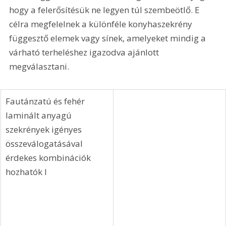
hogy a felerősítésük ne legyen túl szembeötlő. E 
célra megfelelnek a különféle konyhaszekrény 
függesztő elemek vagy sínek, amelyeket mindig a 
várható terheléshez igazodva ajánlott 
megválasztani.
Fautánzatú és fehér 
laminált anyagú 
szekrények igényes 
összeválogatásával 
érdekes kombinációk 
hozhatók l