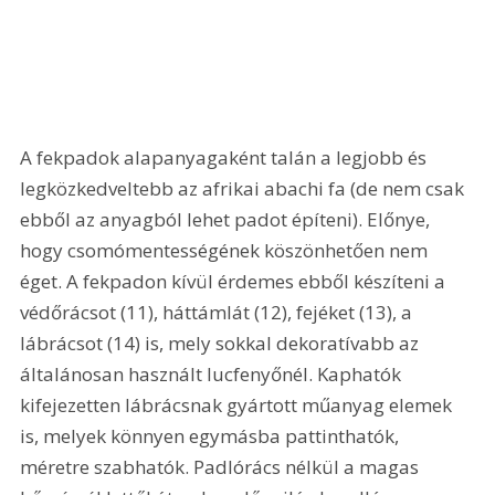
A fekpadok alapanyagaként talán a legjobb és 
legközkedveltebb az afrikai abachi fa (de nem csak 
ebből az anyagból lehet padot építeni). Előnye, 
hogy csomómentességének köszönhetően nem 
éget. A fekpadon kívül érdemes ebből készíteni a 
védőrácsot (11), háttámlát (12), fejéket (13), a 
lábrácsot (14) is, mely sokkal dekoratívabb az 
általánosan használt lucfenyőnél. Kaphatók 
kifejezetten lábrácsnak gyártott műanyag elemek 
is, melyek könnyen egymásba pattinthatók, 
méretre szabhatók. Padlórács nélkül a magas 