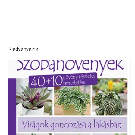
olvashatók az Ezermester lapszámai. A Laptapir kényelmes
megoldás, mert: – t
Kiadványaink