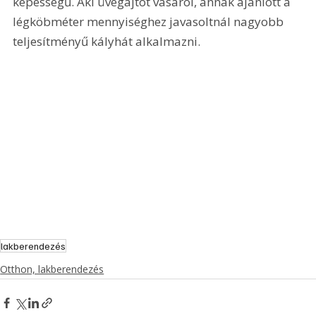
képességű. Aki üvegajtót vásárol, annak ajánlott a 
légköbméter mennyiséghez javasoltnál nagyobb 
teljesítményű kályhát alkalmazni.
lakberendezés
Otthon, lakberendezés