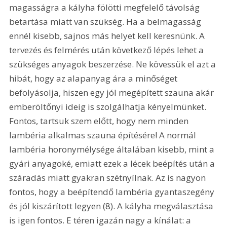
magasságra a kályha fölötti megfelelő távolság 
betartása miatt van szükség. Ha a belmagasság 
ennél kisebb, sajnos más helyet kell keresnünk. A 
tervezés és felmérés után következő lépés lehet a 
szükséges anyagok beszerzése. Ne kövessük el azt a 
hibát, hogy az alapanyag ára a minőséget 
befolyásolja, hiszen egy jól megépített szauna akár 
emberöltőnyi ideig is szolgálhatja kényelmünket. 
Fontos, tartsuk szem előtt, hogy nem minden 
lambéria alkalmas szauna építésére! A normál 
lambéria horonymélysége általában kisebb, mint a 
gyári anyagoké, emiatt ezek a lécek beépítés után a 
száradás miatt gyakran szétnyílnak. Az is nagyon 
fontos, hogy a beépítendő lambéria gyantaszegény 
és jól kiszárított legyen (8). A kályha megválasztása 
is igen fontos. E téren igazán nagy a kínálat: a 