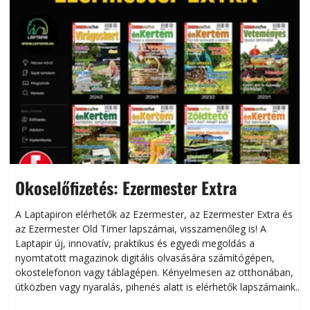
Okoselőfizetés: Ezermester Extra
A Laptapiron elérhetők az Ezermester, az Ezermester Extra és
az Ezermester Old Timer lapszámai, visszamenőleg is! A
Laptapir új, innovatív, praktikus és egyedi megoldás a
L
nyomtatott magazinok digitális olvasására számítógépen,
okostelefonon vagy táblagépen. Kényelmesen az otthonában,
útközben vagy nyaralás, pihenés alatt is elérhetők lapszámaink.
ú
Bárhol, bármikor, akár külföldön élve vagy dolgozva is
B