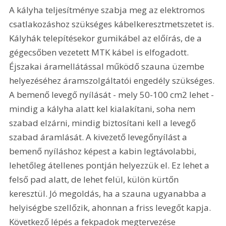
A kályha teljesítménye szabja meg az elektromos 
csatlakozáshoz szükséges kábelkeresztmetszetet is. 
Kályhák telepítésekor gumikábel az előírás, de a 
gégecsőben vezetett MTK kábel is elfogadott. 
Éjszakai áramellátással működő szauna üzembe 
helyezéséhez áramszolgáltatói engedély szükséges. 
A bemenő levegő nyílását - mely 50-100 cm2 lehet - 
mindig a kályha alatt kel kialakítani, soha nem 
szabad elzárni, mindig biztosítani kell a levegő 
szabad áramlását. A kivezető levegőnyílást a 
bemenő nyíláshoz képest a kabin legtávolabbi, 
lehetőleg átellenes pontján helyezzük el. Ez lehet a 
felső pad alatt, de lehet felül, külön kürtőn 
keresztül. Jó megoldás, ha a szauna ugyanabba a 
helyiségbe szellőzik, ahonnan a friss levegőt kapja. 
Következő lépés a fekpadok megtervezése 