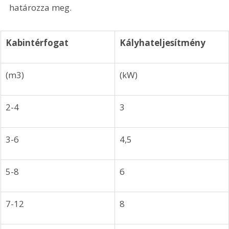
határozza meg. 
Kabintérfogat
Kályhateljesítmény
(m3)
(kW)
2-4
3
3-6
4,5
5-8
6
7-12
8