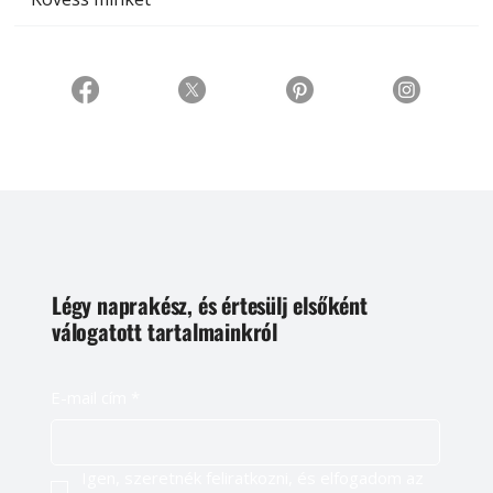
Légy naprakész, és értesülj elsőként
válogatott tartalmainkról
E-mail cím
*
Igen, szeretnék feliratkozni, és elfogadom az 