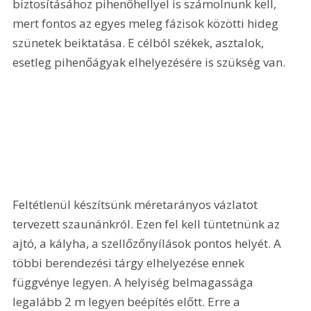
biztosításához pihenőhellyel is számolnunk kell, 
mert fontos az egyes meleg fázisok közötti hideg 
szünetek beiktatása. E célból székek, asztalok, 
esetleg pihenőágyak elhelyezésére is szükség van. 
Feltétlenül készítsünk méretarányos vázlatot 
tervezett szaunánkról. Ezen fel kell tüntetnünk az 
ajtó, a kályha, a szellőzőnyílások pontos helyét. A 
többi berendezési tárgy elhelyezése ennek 
függvénye legyen. A helyiség belmagassága 
legalább 2 m legyen beépítés előtt. Erre a 