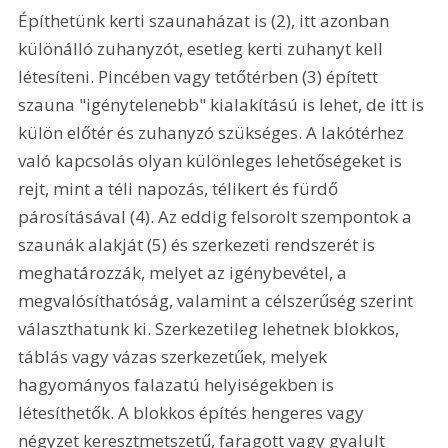
Építhetünk kerti szaunaházat is (2), itt azonban 
különálló zuhanyzót, esetleg kerti zuhanyt kell 
létesíteni. Pincében vagy tetőtérben (3) épített 
szauna "igénytelenebb" kialakítású is lehet, de itt is 
külön előtér és zuhanyzó szükséges. A lakótérhez 
való kapcsolás olyan különleges lehetőségeket is 
rejt, mint a téli napozás, télikert és fürdő 
párosításával (4). Az eddig felsorolt szempontok a 
szaunák alakját (5) és szerkezeti rendszerét is 
meghatározzák, melyet az igénybevétel, a 
megvalósíthatóság, valamint a célszerűség szerint 
választhatunk ki. Szerkezetileg lehetnek blokkos, 
táblás vagy vázas szerkezetűek, melyek 
hagyományos falazatú helyiségekben is 
létesíthetők. A blokkos építés hengeres vagy 
négyzet keresztmetszetű, faragott vagy gyalult 