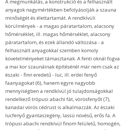
A megmunkálás, a konstrukció és a felhasznált 
anyagok nagymértékben befolyásolják a szauna 
minőségét és élettartamát. A rendkívüli 
körülmények - a magas páratartalom, alacsony 
hőmérséklet, ill. magas hőmérséklet, alacsony 
páratartalom, és ezek állandó változása - a 
felhasznált anyagokkal szemben komoly 
követelményeket támasztanak. A fenti oknál fogva 
a mai kor szaunáinak építésénél már nem csak az 
északi - finn eredetű - luc, ill. erdei fenyő 
faanyagokat (6), hanem egyre nagyobb 
mennyiségben a rendkívül jó tulajdonságokkal 
rendelkező trópusi abachi fát, vörösfenyőt (7), 
kanadai vörös cédrust is alkalmazzák. Az északi 
lucfenyő gyantaszegény, lassú növésű, erős fa. A 
trópusi abachi rendkívül finom felületű, homogén, 