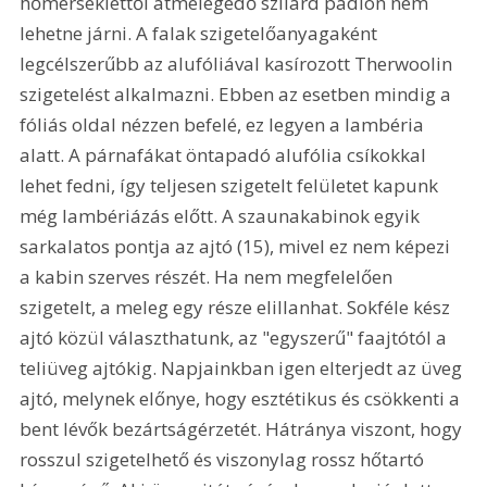
hőmérséklettől átmelegedő szilárd padlón nem 
lehetne járni. A falak szigetelőanyagaként 
legcélszerűbb az alufóliával kasírozott Therwoolin 
szigetelést alkalmazni. Ebben az esetben mindig a 
fóliás oldal nézzen befelé, ez legyen a lambéria 
alatt. A párnafákat öntapadó alufólia csíkokkal 
lehet fedni, így teljesen szigetelt felületet kapunk 
még lambériázás előtt. A szaunakabinok egyik 
sarkalatos pontja az ajtó (15), mivel ez nem képezi 
a kabin szerves részét. Ha nem megfelelően 
szigetelt, a meleg egy része elillanhat. Sokféle kész 
ajtó közül választhatunk, az "egyszerű" faajtótól a 
teliüveg ajtókig. Napjainkban igen elterjedt az üveg 
ajtó, melynek előnye, hogy esztétikus és csökkenti a 
bent lévők bezártságérzetét. Hátránya viszont, hogy 
rosszul szigetelhető és viszonylag rossz hőtartó 