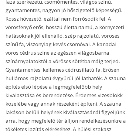
laza szerkezetű, csomómentes, világos színű, 
gyantamentes, nagyon jó hőszigetelő képességű. 
Rossz hővezető, ezáltal nem forrósodik fel. A 
vörösfenyő erős, hosszú élettartamú, a környezeti 
hatásoknak jól ellenálló, szép rajzolatú, vöröses 
színű fa, viszonylag kevés csomóval. A kanadai 
vörös cédrus színe az egészen világosbarna 
színárnyalatoktól a vöröses sötétbarnáig terjed. 
Gyantamentes, kellemes cédrusillatú fa. Erősen 
hullámos rajzolatú évgyűrűi jól láthatók. A szauna 
építés első lépése a legmegfelelőbb hely 
kiválasztása és berendezése. Érdemes vizesblokk 
közelébe vagy annak részeként építeni. A szauna 
lakáson belüli helyének kiválasztásánál figyeljünk 
arra, hogy megfelelő tér álljon rendelkezésünkre a 
tökéletes lazítás eléréséhez. A hűlési szakasz 