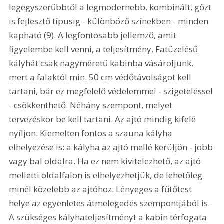
legegyszerűbbtől a legmodernebb, kombinált, gőzt 
is fejlesztő típusig - különböző színekben - minden 
kapható (9). A legfontosabb jellemző, amit 
figyelembe kell venni, a teljesítmény. Fatüzelésű 
kályhát csak nagyméretű kabinba vásároljunk, 
mert a falaktól min. 50 cm védőtávolságot kell 
tartani, bár ez megfelelő védelemmel - szigeteléssel 
- csökkenthető. Néhány szempont, melyet 
tervezéskor be kell tartani. Az ajtó mindig kifelé 
nyíljon. Kiemelten fontos a szauna kályha 
elhelyezése is: a kályha az ajtó mellé kerüljön - jobb 
vagy bal oldalra. Ha ez nem kivitelezhető, az ajtó 
melletti oldalfalon is elhelyezhetjük, de lehetőleg 
minél közelebb az ajtóhoz. Lényeges a fűtőtest 
helye az egyenletes átmelegedés szempontjából is. 
A szükséges kályhateljesítményt a kabin térfogata 