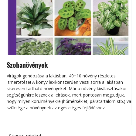
Szobanövények
Virágok gondozása a lakásban, 40+10 növény részletes
ismertetése! A könyv lexikonszerűen veszi sorra a lakásban
s
sikeresen tart­ha­tó növényeket. Már a növény kiválasztásakor
h
segítségünkre lesznek a leírások, mert pontosan megtudjuk,
k
hogy milyen körülményekre (hőmérséklet, páratartalom stb.) van
szüksége a növénynek az egészséges fejlődéshez.
t
Kövess minket