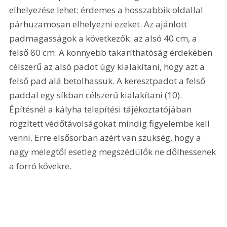
elhelyezése lehet: érdemes a hosszabbik oldallal 
párhuzamosan elhelyezni ezeket. Az ajánlott 
padmagasságok a következők: az alsó 40 cm, a 
felső 80 cm. A könnyebb takaríthatóság érdekében 
célszerű az alsó padot úgy kialakítani, hogy azt a 
felső pad alá betolhassuk. A keresztpadot a felső 
paddal egy síkban célszerű kialakítani (10). 
Építésnél a kályha telepítési tájékoztatójában 
rögzített védőtávolságokat mindig figyelembe kell 
venni. Erre elsősorban azért van szükség, hogy a 
nagy melegtől esetleg megszédülők ne dőlhessenek 
a forró kövekre. 