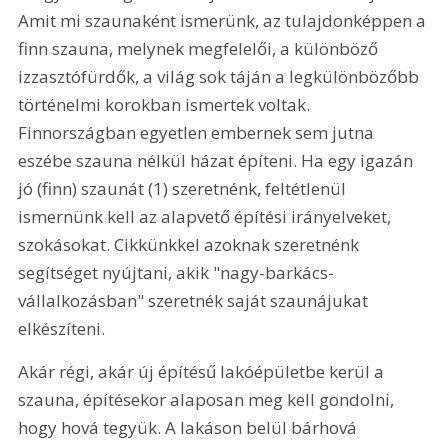
Amit mi szaunaként ismerünk, az tulajdonképpen a 
finn szauna, melynek megfelelői, a különböző 
izzasztófürdők, a világ sok táján a legkülönbözőbb 
történelmi korokban ismertek voltak. 
Finnországban egyetlen embernek sem jutna 
eszébe szauna nélkül házat építeni. Ha egy igazán 
jó (finn) szaunát (1) szeretnénk, feltétlenül 
ismernünk kell az alapvető építési irányelveket, 
szokásokat. Cikkünkkel azoknak szeretnénk 
segítséget nyújtani, akik "nagy-barkács-
vállalkozásban" szeretnék saját szaunájukat 
elkészíteni.
Akár régi, akár új építésű lakóépületbe kerül a 
szauna, építésekor alaposan meg kell gondolni, 
hogy hová tegyük. A lakáson belül bárhová 