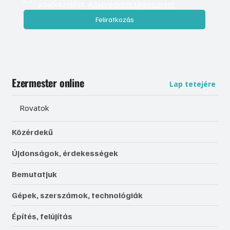
adatkezelést. 
Adatvédelmi tájékoztató
Feliratkozás
Ezermester online
Lap tetejére
Rovatok
Közérdekű
Újdonságok, érdekességek
Bemutatjuk
Gépek, szerszámok, technológiák
Építés, felújítás