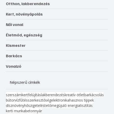
Otthon, lakberendezés
Kert, növényápolás
Női vonal
Életmód, egészség
Kismester
Barkács
Vonalzó
Népszerű címkék
szerszám
kert
felújítás
lakberendezés
kreatív ötlet
barkácsolás
bútor
víz
fűtés
szerkesztőség
elektronika
hasznos tippek
dísznövény
hőszigetelés
tető
megújuló energia
tisztítás
kerti munka
beton
nyár