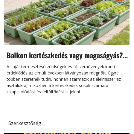
Balkon kertészkedés vagy magaságyás?
Helytakarékos kertészkedés
A saját termesztésű zöldségek és fűszernövények iránti
érdeklődés az elmúlt években látványosan megnőtt. Egyre
többen szeretnék tudni, honnan származik az élelmiszer az
l
asztalukra, miközben a kertészkedés sokak számára
kikapcsolódást és feltöltődést is jelent.
é
d
Szerkesztőségi