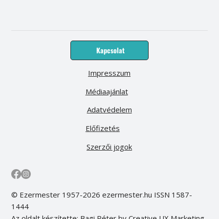
Kapcsolat
Impresszum
Médiaajánlat
Adatvédelem
Előfizetés
Szerzői jogok
© Ezermester 1957-2026 ezermester.hu ISSN 1587-
1444
Az oldalt készítette: Bagi Péter by Creative UX Marketing