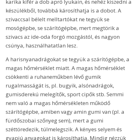
karika kifér a dob apró lyukain, és nehéz kiszedni a 
készülékből, továbbá károsíthatja is a dobot. A 
szivaccsal bélelt melltartókat ne tegyük se 
mosógépbe, se szárítógépbe, mert megtörik a 
szivacs az ide-oda forgó mozgástól, és nagyon 
csúnya, használhatatlan lesz.
A harisnyanadrágokat se tegyük a szárítógépbe, a 
magas hőmérséklet miatt. A magas hőmérséklet 
csökkenti a ruhaneműkben lévő gumik 
rugalmasságát is, pl. bugyik, alsónadrágok, 
gumisderekú melegítők, sport cipők stb. Semmi 
nem való a magas hőmérsékleten működő 
szárítógépbe, amiben vagy amin gumi van (pl. a 
fürdőszobai szőnyeg sem), mert a gumi 
széttöredezik, túlmelegszik. A kényes selyem és 
gyapjú anyagokat is károsíthatja. Mindig nézzük 