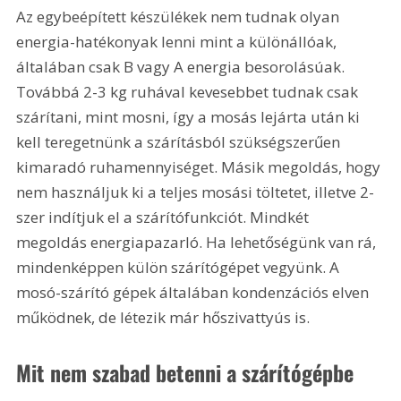
Az egybeépített készülékek nem tudnak olyan 
energia-hatékonyak lenni mint a különállóak, 
általában csak B vagy A energia besorolásúak. 
Továbbá 2-3 kg ruhával kevesebbet tudnak csak 
szárítani, mint mosni, így a mosás lejárta után ki 
kell teregetnünk a szárításból szükségszerűen 
kimaradó ruhamennyiséget. Másik megoldás, hogy 
nem használjuk ki a teljes mosási töltetet, illetve 2-
szer indítjuk el a szárítófunkciót. Mindkét 
megoldás energiapazarló. Ha lehetőségünk van rá, 
mindenképpen külön szárítógépet vegyünk. A 
mosó-szárító gépek általában kondenzációs elven 
működnek, de létezik már hőszivattyús is.
Mit nem szabad betenni a szárítógépbe