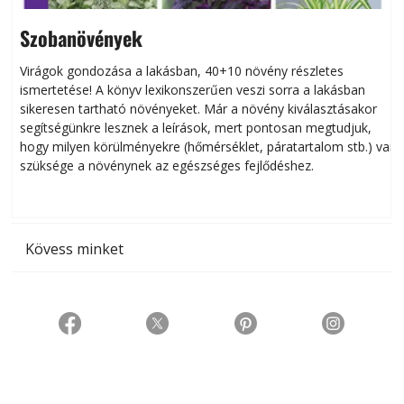
Szobanövények
Virágok gondozása a lakásban, 40+10 növény részletes
ismertetése! A könyv lexikonszerűen veszi sorra a lakásban
s
sikeresen tart­ha­tó növényeket. Már a növény kiválasztásakor
h
segítségünkre lesznek a leírások, mert pontosan megtudjuk,
k
hogy milyen körülményekre (hőmérséklet, páratartalom stb.) van
szüksége a növénynek az egészséges fejlődéshez.
t
Kövess minket