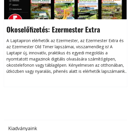
Okoselőfizetés: Ezermester Extra
A Laptapiron elérhetők az Ezermester, az Ezermester Extra és
az Ezermester Old Timer lapszámai, visszamenőleg is! A
Laptapir új, innovatív, praktikus és egyedi megoldás a
L
nyomtatott magazinok digitális olvasására számítógépen,
okostelefonon vagy táblagépen. Kényelmesen az otthonában,
útközben vagy nyaralás, pihenés alatt is elérhetők lapszámaink.
ú
Bárhol, bármikor, akár külföldön élve vagy dolgozva is
B
olvashatók az Ezermester lapszámai. A Laptapir kényelmes
megoldás, mert: – t
Kiadványaink