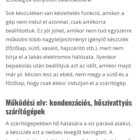
Sok készüléken van késleltetés funkció, amikor a 
gép nem indul el azonnal, csak amikorra 
beállítottuk. Ez jól jöhet, amikor nem tud egyszerre 
működni több nagyteljesítményt igénylő készülék 
(főzőlap, sütő, vasaló, hajszárító stb.), mert nem 
bírja el a lakás elektromos hálózata. Ilyenkor 
bepakolás után beállítjuk azt az időt, amikor majd 
már pl. készen lesz az ebéd, nem megy a sütő és a 
főzőlap, hogy csak ekkor induljon el a szárítógép.
Működési elv: kondenzációs, hőszivattyús 
szárítógépek
A szárítógépekben hő hatására a víz párává alakul, 
a készülék ezt a nedves levegőt keringteti. A 