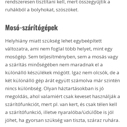
rendszeresen tisztítani kell, mert összegyűjtik a 
ruhákból a bolyhokat, szöszöket.
Mosó-szárítógépek
Helyhiány miatt szükség lehet egybeépített 
változatra, ami nem foglal több helyet, mint egy 
mosógép. Sem teljesítményben, sem a mosás vagy 
a szárítás minőségében nem maradnak el a 
különálló készülékek mögött. Igaz nem olcsók, de a 
két különálló gép árát együtt számolva már szintén 
nincs különbség. Olyan háztartásokban is jó 
megoldás, ahol valamiért csak keveset használják a 
szárítófunkciót, mert pl. van kert, és csak télen kell 
a szárítófunkció, illetve nyaralóba/üdülőbe is jól 
jöhet, ha gyorsan szükség van tiszta, száraz ruhára.