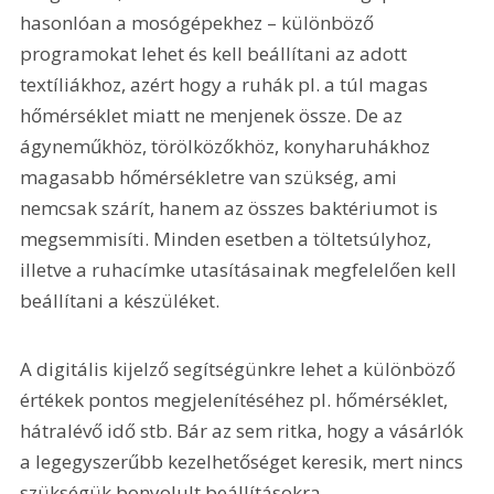
hasonlóan a mosógépekhez – különböző 
programokat lehet és kell beállítani az adott 
textíliákhoz, azért hogy a ruhák pl. a túl magas 
hőmérséklet miatt ne menjenek össze. De az 
ágyneműkhöz, törölközőkhöz, konyharuhákhoz 
magasabb hőmérsékletre van szükség, ami 
nemcsak szárít, hanem az összes baktériumot is 
megsemmisíti. Minden esetben a töltetsúlyhoz, 
illetve a ruhacímke utasításainak megfelelően kell 
beállítani a készüléket.
A digitális kijelző segítségünkre lehet a különböző 
értékek pontos megjelenítéséhez pl. hőmérséklet, 
hátralévő idő stb. Bár az sem ritka, hogy a vásárlók 
a legegyszerűbb kezelhetőséget keresik, mert nincs 
szükségük bonyolult beállításokra.