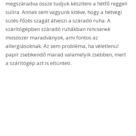
megszáradva össze tudjuk készíteni a hétfő reggeli 
sulira. Annak sem vagyunk kitéve, hogy a hétvégi 
sütés-főzés szagát átveszi a száradó ruha. A 
szárítógépben száradó ruhákban nincsenek 
mosószer maradványok, ami fontos az 
allergiásoknak. Az sem probléma, ha véletlenül 
papír zsebkendő marad valamelyik zsebben, mert 
a szárítógép azt is eltünteti.