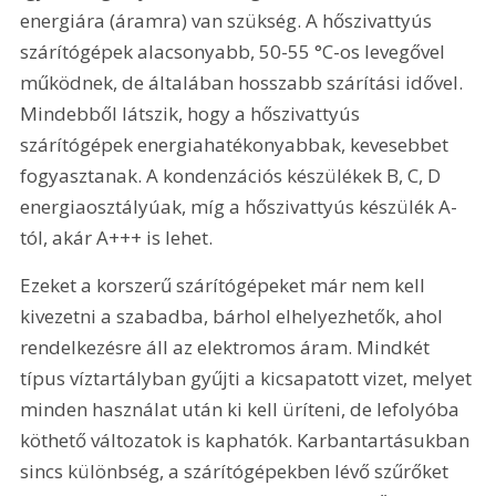
energiára (áramra) van szükség. A hőszivattyús 
szárítógépek alacsonyabb, 50-55 °C-os levegővel 
működnek, de általában hosszabb szárítási idővel. 
Mindebből látszik, hogy a hőszivattyús 
szárítógépek energiahatékonyabbak, kevesebbet 
fogyasztanak. A kondenzációs készülékek B, C, D 
energiaosztályúak, míg a hőszivattyús készülék A-
tól, akár A+++ is lehet.
Ezeket a korszerű szárítógépeket már nem kell 
kivezetni a szabadba, bárhol elhelyezhetők, ahol 
rendelkezésre áll az elektromos áram. Mindkét 
típus víztartályban gyűjti a kicsapatott vizet, melyet 
minden használat után ki kell üríteni, de lefolyóba 
köthető változatok is kaphatók. Karbantartásukban 
sincs különbség, a szárítógépekben lévő szűrőket 