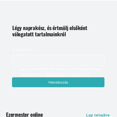
Légy naprakész, és értesülj elsőként
válogatott tartalmainkról
E-mail cím
*
Igen, szeretnék feliratkozni, és elfogadom az 
adatkezelést. 
Adatvédelmi tájékoztató
Feliratkozás
Ezermester online
Lap tetejére