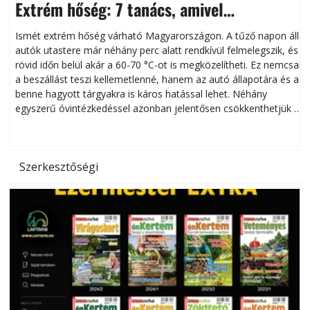
Extrém hőség: 7 tanács, amivel
megóvhatjuk autónkat a nyári károktól
Ismét extrém hőség várható Magyarországon. A tűző napon álló
autók utastere már néhány perc alatt rendkívül felmelegszik, és
rövid időn belül akár a 60-70 °C-ot is megközelítheti. Ez nemcsak
n
a beszállást teszi kellemetlenné, hanem az autó állapotára és a
benne hagyott tárgyakra is káros hatással lehet. Néhány
egyszerű óvintézkedéssel azonban jelentősen csökkenthetjük a
hőség káros hatásait.
l
Szerkesztőségi