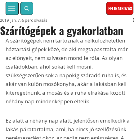
FELIRATKOZÁS
2019. jan. 7.
6 perc olvasás
Szárítógépek a gyakorlatban
A szárítógépek nem tartoznak a nélkülözhetetlen 
háztartási gépek közé, de aki megtapasztalta már 
az előnyeit, nem szívesen mond le róla. Az olyan 
családokban, ahol sokat kell mosni, 
szükségszerűen sok a napokig száradó ruha is, és 
akár van külön mosókonyha, akár a lakásban kell 
kiteregetnünk, a mosás és a ruha elrakása között 
néhány nap mindenképpen eltelik.
Ez alatt a néhány nap alatt, jelentősen emelkedik a 
lakás páratartalma, ami, ha nincs jó szellőzésünk 
penészesedést okoz, az pedig nem egészséges. A 