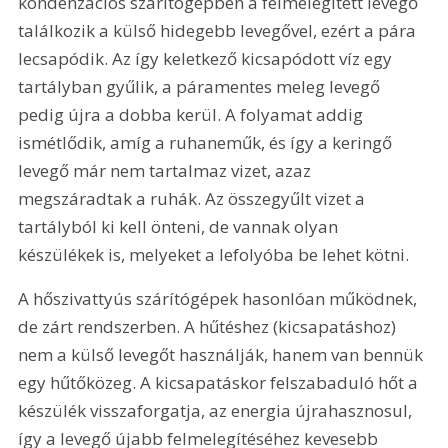
kondenzációs szárítógépben a felmelegített levegő 
találkozik a külső hidegebb levegővel, ezért a pára 
lecsapódik. Az így keletkező kicsapódott víz egy 
tartályban gyűlik, a páramentes meleg levegő 
pedig újra a dobba kerül. A folyamat addig 
ismétlődik, amíg a ruhaneműk, és így a keringő 
levegő már nem tartalmaz vizet, azaz 
megszáradtak a ruhák. Az összegyűlt vizet a 
tartályból ki kell önteni, de vannak olyan 
készülékek is, melyeket a lefolyóba be lehet kötni.
A hőszivattyús szárítógépek hasonlóan működnek, 
de zárt rendszerben. A hűtéshez (kicsapatáshoz) 
nem a külső levegőt használják, hanem van bennük 
egy hűtőközeg. A kicsapatáskor felszabaduló hőt a 
készülék visszaforgatja, az energia újrahasznosul, 
így a levegő újabb felmelegítéséhez kevesebb 