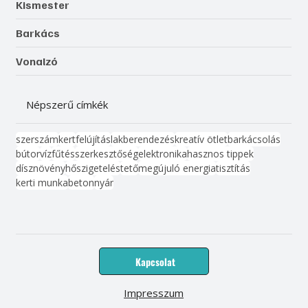
Kismester
Barkács
Vonalzó
Népszerű címkék
szerszám
kert
felújítás
lakberendezés
kreatív ötlet
barkácsolás
bútor
víz
fűtés
szerkesztőség
elektronika
hasznos tippek
dísznövény
hőszigetelés
tető
megújuló energia
tisztítás
kerti munka
beton
nyár
Kapcsolat
Impresszum