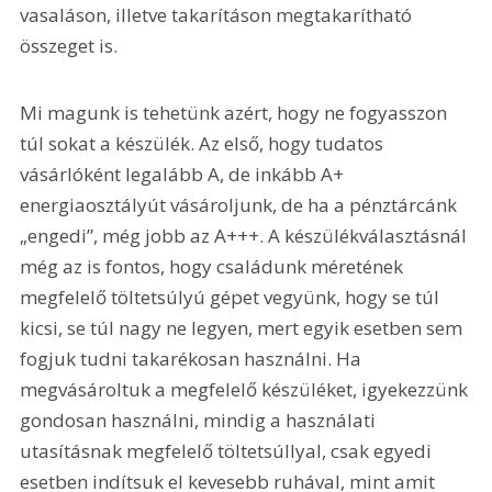
vasaláson, illetve takarításon megtakarítható 
összeget is.
Mi magunk is tehetünk azért, hogy ne fogyasszon 
túl sokat a készülék. Az első, hogy tudatos 
vásárlóként legalább A, de inkább A+ 
energiaosztályút vásároljunk, de ha a pénztárcánk 
„engedi”, még jobb az A+++. A készülékválasztásnál 
még az is fontos, hogy családunk méretének 
megfelelő töltetsúlyú gépet vegyünk, hogy se túl 
kicsi, se túl nagy ne legyen, mert egyik esetben sem 
fogjuk tudni takarékosan használni. Ha 
megvásároltuk a megfelelő készüléket, igyekezzünk 
gondosan használni, mindig a használati 
utasításnak megfelelő töltetsúllyal, csak egyedi 
esetben indítsuk el kevesebb ruhával, mint amit 