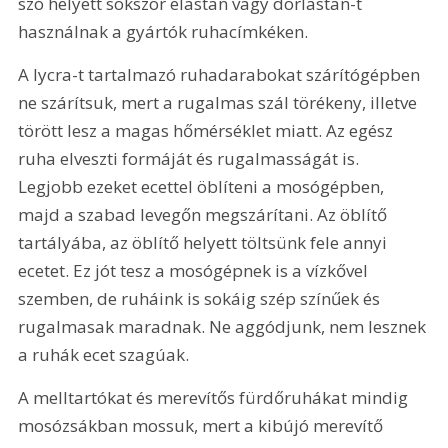
szó helyett sokszor elastan vagy dorlastan-t 
használnak a gyártók ruhacímkéken.
A lycra-t tartalmazó ruhadarabokat szárítógépben 
ne szárítsuk, mert a rugalmas szál törékeny, illetve 
törött lesz a magas hőmérséklet miatt. Az egész 
ruha elveszti formáját és rugalmasságát is. 
Legjobb ezeket ecettel öblíteni a mosógépben, 
majd a szabad levegőn megszárítani. Az öblítő 
tartályába, az öblítő helyett töltsünk fele annyi 
ecetet. Ez jót tesz a mosógépnek is a vízkővel 
szemben, de ruháink is sokáig szép színűek és 
rugalmasak maradnak. Ne aggódjunk, nem lesznek 
a ruhák ecet szagúak.
A melltartókat és merevítős fürdőruhákat mindig 
mosózsákban mossuk, mert a kibújó merevítő 