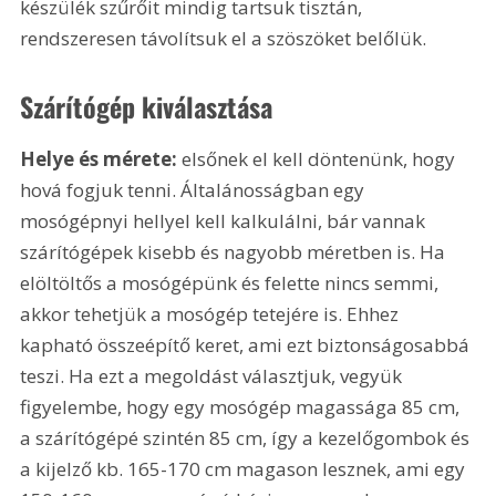
készülék szűrőit mindig tartsuk tisztán, 
rendszeresen távolítsuk el a szöszöket belőlük.
Szárítógép kiválasztása
Helye és mérete: 
elsőnek el kell döntenünk, hogy 
hová fogjuk tenni. Általánosságban egy 
mosógépnyi hellyel kell kalkulálni, bár vannak 
szárítógépek kisebb és nagyobb méretben is. Ha 
elöltöltős a mosógépünk és felette nincs semmi, 
akkor tehetjük a mosógép tetejére is. Ehhez 
kapható összeépítő keret, ami ezt biztonságosabbá 
teszi. Ha ezt a megoldást választjuk, vegyük 
figyelembe, hogy egy mosógép magassága 85 cm, 
a szárítógépé szintén 85 cm, így a kezelőgombok és 
a kijelző kb. 165-170 cm magason lesznek, ami egy 