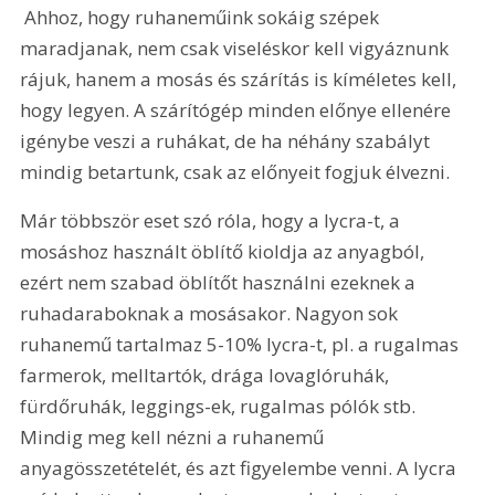
 Ahhoz, hogy ruhaneműink sokáig szépek 
maradjanak, nem csak viseléskor kell vigyáznunk 
rájuk, hanem a mosás és szárítás is kíméletes kell, 
hogy legyen. A szárítógép minden előnye ellenére 
igénybe veszi a ruhákat, de ha néhány szabályt 
mindig betartunk, csak az előnyeit fogjuk élvezni.
Már többször eset szó róla, hogy a lycra-t, a 
mosáshoz használt öblítő kioldja az anyagból, 
ezért nem szabad öblítőt használni ezeknek a 
ruhadaraboknak a mosásakor. Nagyon sok 
ruhanemű tartalmaz 5-10% lycra-t, pl. a rugalmas 
farmerok, melltartók, drága lovaglóruhák, 
fürdőruhák, leggings-ek, rugalmas pólók stb. 
Mindig meg kell nézni a ruhanemű 
anyagösszetételét, és azt figyelembe venni. A lycra 