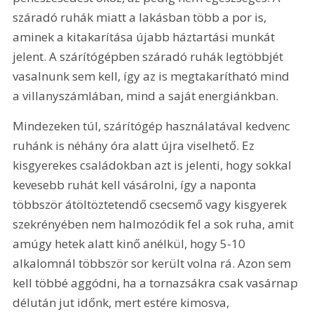
száradó ruhák miatt a lakásban több a por is, 
aminek a kitakarítása újabb háztartási munkát 
jelent. A szárítógépben száradó ruhák legtöbbjét 
vasalnunk sem kell, így az is megtakarítható mind 
a villanyszámlában, mind a saját energiánkban.
Mindezeken túl, szárítógép használatával kedvenc 
ruhánk is néhány óra alatt újra viselhető. Ez 
kisgyerekes családokban azt is jelenti, hogy sokkal 
kevesebb ruhát kell vásárolni, így a naponta 
többször átöltöztetendő csecsemő vagy kisgyerek 
szekrényében nem halmozódik fel a sok ruha, amit 
amúgy hetek alatt kinő anélkül, hogy 5-10 
alkalomnál többször sor került volna rá. Azon sem 
kell többé aggódni, ha a tornazsákra csak vasárnap 
délután jut időnk, mert estére kimosva, 