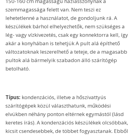
150-160 cm magasságú háziasszonynak a 
szemmagassága felett van. Nem teszi ez 
lehetetlenné a használatot, de gondoljunk rá. A 
készülékek bárhol elhelyezhetők, nem szükséges a 
lég- vagy vízkivezetés, csak egy konnektorra kell, így 
akár a konyhában is tehetjük A pult alá építhető 
változatoknak leszerelhető a teteje, de a magasabb 
pultok alá bármelyik szabadon álló szárítógép 
betolható.
Típus: 
kondenzációs, illetve a hőszivattyús 
szárítógépek közül választhatunk, működési 
elvükben néhány ponton eltérnek egymástól (lásd 
keretes írás). A kondenzációs készülékek olcsóbbak, 
kicsit csendesebbek, de többet fogyasztanak. Ebből 