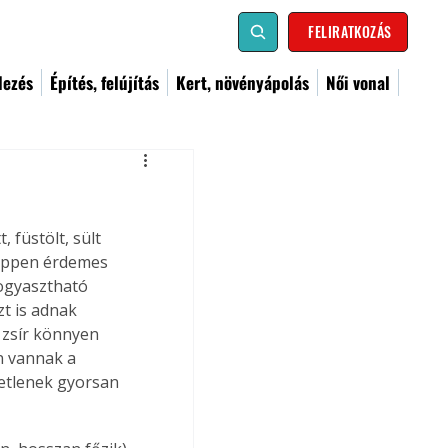
FELIRATKOZÁS
dezés
Építés, felújítás
Kert, növényápolás
Női vonal
 füstölt, sült 
képpen érdemes 
fogyasztható 
t is adnak 
 zsír könnyen 
n vannak a 
etlenek gyorsan 