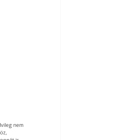
öz, 
onnát is 