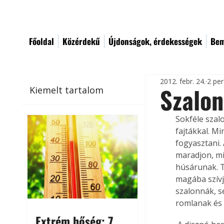
Főoldal
Közérdekű
Újdonságok, érdekességek
Bem
2012. febr. 24.
2 per
Szalon
Kiemelt tartalom
Sokféle szalo
fajtákkal. M
fogyasztani. 
maradjon, mi
húsárunak. T
magába szívj
szalonnák, s
romlanak és 
Extrém hőség: 7