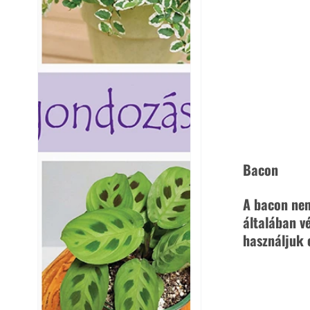
Bacon 
A bacon nem
általában v
használjuk 