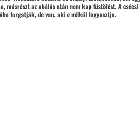
a, másrészt az abálás után nem kap füstölést. A csécsi 
ába forgatják, de van, aki e nélkül fogyasztja.