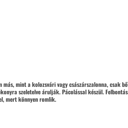
 más, mint a kolozsvári vagy császárszalonna, csak bőr
ékonyra szeletelve árulják. Pácolással készül. Felbontá
el, mert könnyen romlik.