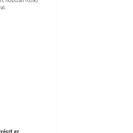
al.
részt ez 