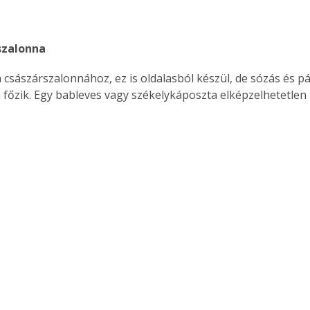
. A
megoldás,
 szalonna 
m főzik. Egy bableves vagy székelykáposzta elképzelhetetlen 