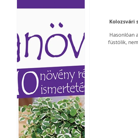
Ezermester lapszámai. A
Ezermester lapszámai
Laptapir kényelmes megoldás,
Laptapir kényelmes 
mert: – t
mert: – t
 Kolozsvári
 Hasonlóan a császárszalonnához, ez is oldalasból készül, de sózás és pácolás után 
füstölik, ne