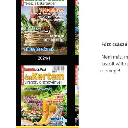
 Főtt csász
 Nem más, mint az oldalas a zsírral együtt. Sós vízben főzik és néha füstölik is. A nem 
füstölt vált
csemege! 