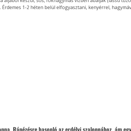
k. Érdemes 1-2 héten belül elfogyasztani, kenyérrel, hagymáv
lonna 
 Ránézésre hasonló az erdélyi szalonnához, ám egy