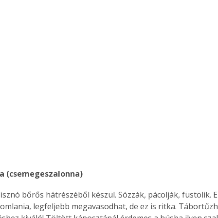
na (csemegeszalonna) 
ertben,
Gyógyító növények: a
mlania, legfeljebb megavasodhat, de ez is ritka. Tábortűzh
sban
természet kincsei az
shez kiváló! Töltött káposztánál érdemes a húsba ilyen szal