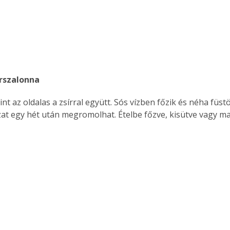
árszalonna
ozat egy hét után megromolhat. Ételbe főzve, kisütve vagy m