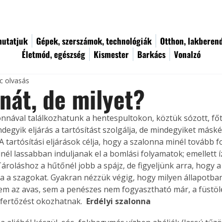
utatjuk
Gépek, szerszámok, technológiák
Otthon, lakberen
Életmód, egészség
Kismester
Barkács
Vonalzó
c olvasás
nát, de milyet?
nnával találkozhatunk a hentespultokon, köztük sózott, főtt,
indegyik eljárás a tartósítást szolgálja, de mindegyiket más
A tartósítási eljárások célja, hogy a szalonna minél tovább 
nél lassabban induljanak el a bomlási folyamatok; emellett íz
ároláshoz a hűtőnél jobb a spájz, de figyeljünk arra, hogy a
a a szagokat. Gyakran nézzük végig, hogy milyen állapotba
em az avas, sem a penészes nem fogyasztható már, a füstöl
fertőzést okozhatnak. 
 Erdélyi szalonna 