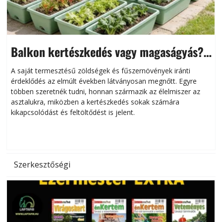
Balkon kertészkedés vagy magaságyás?
Helytakarékos kertészkedés
A saját termesztésű zöldségek és fűszernövények iránti
érdeklődés az elmúlt években látványosan megnőtt. Egyre
többen szeretnék tudni, honnan származik az élelmiszer az
l
asztalukra, miközben a kertészkedés sokak számára
kikapcsolódást és feltöltődést is jelent.
é
d
Szerkesztőségi