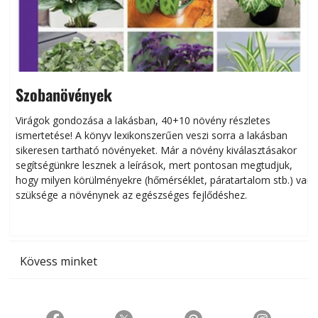
Szobanövények
Virágok gondozása a lakásban, 40+10 növény részletes
ismertetése! A könyv lexikonszerűen veszi sorra a lakásban
s
sikeresen tart­ha­tó növényeket. Már a növény kiválasztásakor
h
segítségünkre lesznek a leírások, mert pontosan megtudjuk,
k
hogy milyen körülményekre (hőmérséklet, páratartalom stb.) van
szüksége a növénynek az egészséges fejlődéshez.
t
Kövess minket