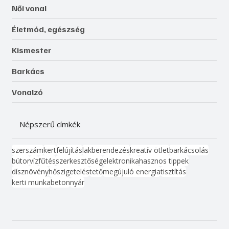
Női vonal
Életmód, egészség
Kismester
Barkács
Vonalzó
Népszerű címkék
szerszám
kert
felújítás
lakberendezés
kreatív ötlet
barkácsolás
bútor
víz
fűtés
szerkesztőség
elektronika
hasznos tippek
dísznövény
hőszigetelés
tető
megújuló energia
tisztítás
kerti munka
beton
nyár