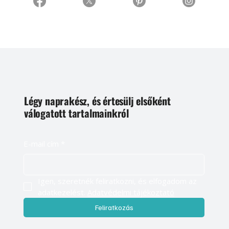
Légy naprakész, és értesülj elsőként
válogatott tartalmainkról
E-mail cím
*
Igen, szeretnék feliratkozni, és elfogadom az 
adatkezelést. 
Adatvédelmi tájékoztató
Feliratkozás