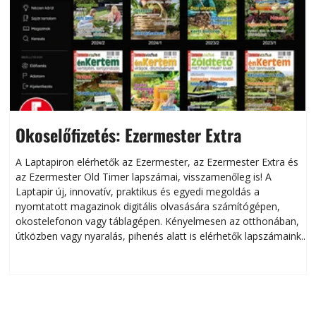
Okoselőfizetés: Ezermester Extra
A Laptapiron elérhetők az Ezermester, az Ezermester Extra és
az Ezermester Old Timer lapszámai, visszamenőleg is! A
Laptapir új, innovatív, praktikus és egyedi megoldás a
L
nyomtatott magazinok digitális olvasására számítógépen,
okostelefonon vagy táblagépen. Kényelmesen az otthonában,
útközben vagy nyaralás, pihenés alatt is elérhetők lapszámaink.
ú
Bárhol, bármikor, akár külföldön élve vagy dolgozva is
B
olvashatók az Ezermester lapszámai. A Laptapir kényelmes
megoldás, mert: – t