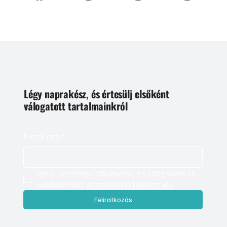
Légy naprakész, és értesülj elsőként
válogatott tartalmainkról
E-mail cím
*
Igen, szeretnék feliratkozni, és elfogadom az 
adatkezelést. 
Adatvédelmi tájékoztató
Feliratkozás