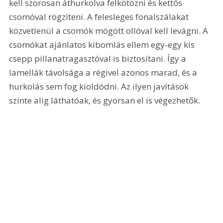
kell szorosan áthurkolva felkötözni és kettős 
csomóval rögzíteni. A felesleges fonalszálakat 
közvetlenül a csomók mögött ollóval kell levágni. A 
csomókat ajánlatos kibomlás ellem egy-egy kis 
csepp pillanatragasztóval is biztosítani. Így a 
lamellák távolsága a régivel azonos marad, és a 
hurkolás sem fog kioldódni. Az ilyen javítások 
szinte alig láthatóak, és gyorsan el is végezhetők.