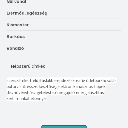
Női vonal
Életmód, egészség
Kismester
Barkács
Vonalzó
Népszerű címkék
szerszám
kert
felújítás
lakberendezés
kreatív ötlet
barkácsolás
bútor
víz
fűtés
szerkesztőség
elektronika
hasznos tippek
dísznövény
hőszigetelés
tető
megújuló energia
tisztítás
kerti munka
beton
nyár