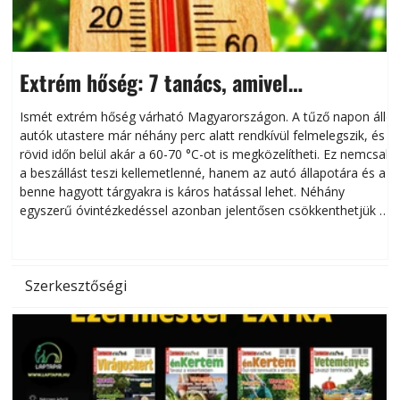
Extrém hőség: 7 tanács, amivel
megóvhatjuk autónkat a nyári károktól
Ismét extrém hőség várható Magyarországon. A tűző napon álló
autók utastere már néhány perc alatt rendkívül felmelegszik, és
rövid időn belül akár a 60-70 °C-ot is megközelítheti. Ez nemcsak
n
a beszállást teszi kellemetlenné, hanem az autó állapotára és a
benne hagyott tárgyakra is káros hatással lehet. Néhány
egyszerű óvintézkedéssel azonban jelentősen csökkenthetjük a
hőség káros hatásait.
l
Szerkesztőségi