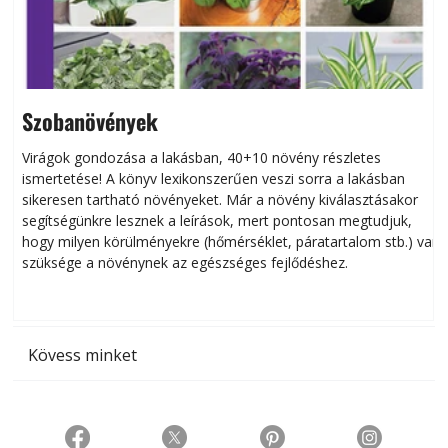
Szobanövények
Virágok gondozása a lakásban, 40+10 növény részletes
ismertetése! A könyv lexikonszerűen veszi sorra a lakásban
s
sikeresen tart­ha­tó növényeket. Már a növény kiválasztásakor
h
segítségünkre lesznek a leírások, mert pontosan megtudjuk,
k
hogy milyen körülményekre (hőmérséklet, páratartalom stb.) van
szüksége a növénynek az egészséges fejlődéshez.
t
Kövess minket