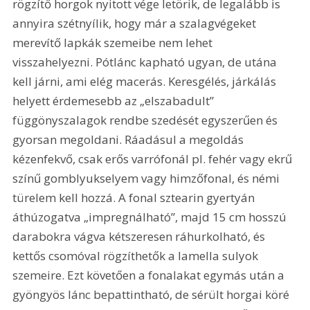
rögzítő horgok nyitott vége letörik, de legalább is 
annyira szétnyílik, hogy már a szalagvégeket 
merevítő lapkák szemeibe nem lehet 
visszahelyezni. Pótlánc kapható ugyan, de utána 
kell járni, ami elég macerás. Keresgélés, járkálás 
helyett érdemesebb az „elszabadult” 
függönyszalagok rendbe szedését egyszerűen és 
gyorsan megoldani. Ráadásul a megoldás 
kézenfekvő, csak erős varrófonál pl. fehér vagy ekrű 
színű gomblyukselyem vagy himzőfonal, és némi 
türelem kell hozzá. A fonal sztearin gyertyán 
áthúzogatva „impregnálható”, majd 15 cm hosszú 
darabokra vágva kétszeresen ráhurkolható, és 
kettős csomóval rögzíthetők a lamella sulyok 
szemeire. Ezt követően a fonalakat egymás után a 
gyöngyös lánc bepattintható, de sérült horgai köré 