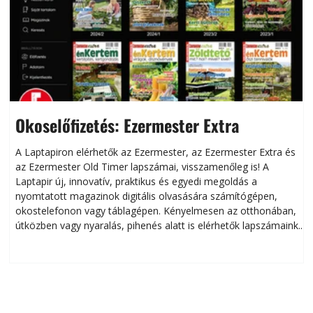
Okoselőfizetés: Ezermester Extra
A Laptapiron elérhetők az Ezermester, az Ezermester Extra és
az Ezermester Old Timer lapszámai, visszamenőleg is! A
Laptapir új, innovatív, praktikus és egyedi megoldás a
L
nyomtatott magazinok digitális olvasására számítógépen,
okostelefonon vagy táblagépen. Kényelmesen az otthonában,
útközben vagy nyaralás, pihenés alatt is elérhetők lapszámaink.
ú
Bárhol, bármikor, akár külföldön élve vagy dolgozva is
B
olvashatók az Ezermester lapszámai. A Laptapir kényelmes
megoldás, mert: – t