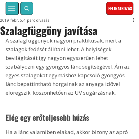
FELIRATKOZÁS
2019. febr. 5.
1 perc olvasás
Szalagfüggöny javítása
A szalagfüggönyök nagyon praktikusak, mert a 
szalagok fedését állítani lehet. A helyiségek 
bevilágítását így nagyon egyszerűen lehet 
szabályozni egy gyöngyös lánc segítségével. Ám az 
egyes szalagokat egymáshoz kapcsoló gyöngyös 
lánc bepattintható horgainak az anyaga idővel 
elöregszik, köszönhetően az UV sugárzásnak.
Elég egy erőteljesebb húzás
Ha a lánc valamiben elakad, akkor bizony az apró 