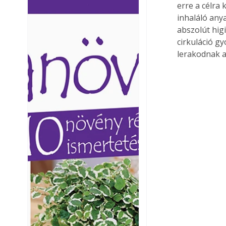
erre a célra k
Ezermester lapszámai. A
Ezermester lapszámai
inhaláló anya
Laptapir kényelmes megoldás,
Laptapir kényelmes 
abszolút hig
mert: – t
mert: – t
cirkuláció g
lerakodnak a