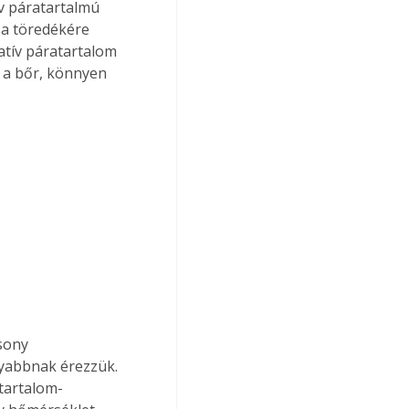
v páratartalmú 
 a töredékére 
atív páratartalom 
d a bőr, könnyen 
 
sony 
yabbnak érezzük. 
atartalom-