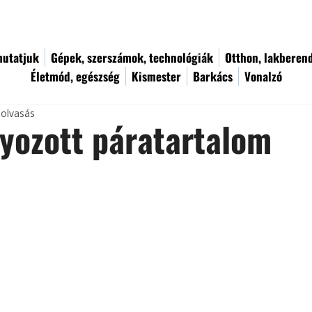
utatjuk
Gépek, szerszámok, technológiák
Otthon, lakberen
Életmód, egészség
Kismester
Barkács
Vonalzó
 olvasás
yozott páratartalom