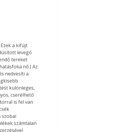
zek a kifújt 
dúsított levegő 
endő tereket 
 hatásfoka nő.) Az 
s nedvesíti a 
egkisebb 
tést különleges, 
yos, cserélhető 
rral is fel van 
csék 
 szobai 
ülékek számtalan 
zerzésével 