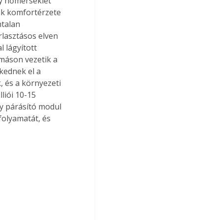
ny hőmérséklet 
nk komfortérzete 
talan 
lasztásos elven 
 lágyított 
máson vezetik a 
kednek el a 
, és a környezeti 
liói 10-15 
y párásító modul 
folyamatát, és 