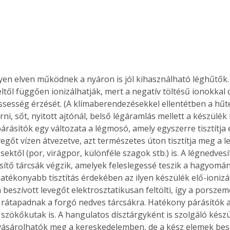
yen elven működnek a nyáron is jól kihasználható léghűtők. E
eltől függően ionizálhatják, mert a negatív töltésű ionokkal 
issesség érzését. (A klímaberendezésekkel ellentétben a hűt
rni, sőt, nyitott ajtónál, belső légáramlás mellett a készülék
rásítók egy változata a légmosó, amely egyszerre tisztítja é
vegőt vízen átvezetve, azt természetes úton tisztítja meg a l
ktől (por, virágpor, különféle szagok stb.) is. A légnedvesí
sítő tárcsák végzik, amelyek feleslegessé teszik a hagyomán
atékonyabb tisztítás érdekében az ilyen készülék elő-ionizáto
a beszívott levegőt elektrosztatikusan feltölti, így a porszem
átapadnak a forgó nedves tárcsákra. Hatékony párásítók a
ertben,
Gyógyító növények: a
szökőkutak is. A hangulatos dísztárgyként is szolgáló kész
sban
természet kincsei az
vásárolhatók meg a kereskedelemben, de a kész elemek bes