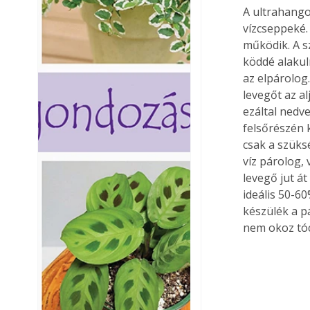
A ultrahango
vízcseppeké. 
működik. A sz
köddé alakuln
az elpárolog.
levegőt az al
ezáltal nedve
felsőrészén 
csak a szüks
víz párolog,
levegő jut át
ideális 50-60
készülék a pá
nem okoz tóc