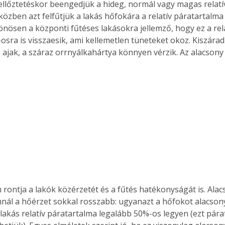
ellőztetéskor beengedjük a hideg, normál vagy magas relatí
közben azt felfűtjük a lakás hőfokára a relatív páratartalma
önösen a központi fűtéses lakásokra jellemző, hogy ez a rel
osra is visszaesik, ami kellemetlen tüneteket okoz. Kiszára
ajak, a száraz orrnyálkahártya könnyen vérzik. Az alacsony
 rontja a lakók közérzetét és a fűtés hatékonyságát is. Alac
nál a hőérzet sokkal rosszabb: ugyanazt a hőfokot alacson
a lakás relatív páratartalma legalább 50%-os legyen (ezt pár