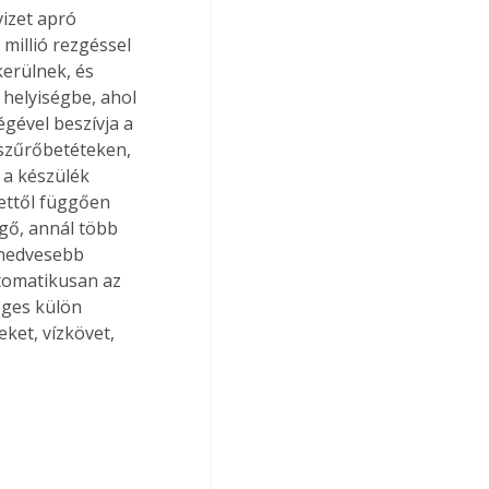
izet apró 
millió rezgéssel 
kerülnek, és 
 helyiségbe, ahol 
égével beszívja a 
 szűrőbetéteken, 
 a készülék 
ettől függően 
gő, annál több 
 nedvesebb 
utomatikusan az 
éges külön 
ket, vízkövet, 