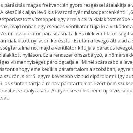
s párásítás magas frekvencián gyors rezgéssel átalakítja a v
A készülék alján lévő kis kvarc tányér másodpercenkénti 1,6 
étporlasztott vízcseppek egy erre a célra kialakított csőbe 
ak, majd onnan egy csendes ventillátor fújja ki a vízködöt a
 Az ún. evaporator párásításnál a készülék ventilátor segíts
ján kialakított nyíláson keresztül. Ezután a levegő áthalad a
sségtartalma nő, majd a ventilátor kifújja a páradús levegőt
kialakított nyíláson. Ez a rendszer önszabályzó, a hőmérsékl
éges vízmennyiséget párologtatja el. Minél szárazabb a leve
 viszont ahogy emelkedik a páratartalom a szobában, egyre
 a szűrön, s erről egyre kevesebb víz tud elpárologni. Így a
%-os szinten tartja a relatív páratartalmat. Ezért nem szüks
rásítás szabályzására. Az ilyen készülék nem fúj ki vízcseppe
sát. 