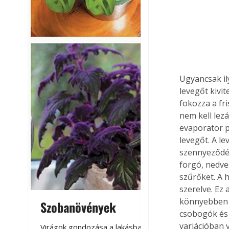
Ugyancsak il
levegőt kivit
fokozza a fr
nem kell lezá
evaporator pá
levegőt. A le
szennyeződése
forgó, nedve
szűrőket. A h
szerelve. Ez 
könnyebben r
Szobanövények
Virágoskert: k
csobogók és 
teraszon, laká
variációban 
Virágok gondozása a lakásban,