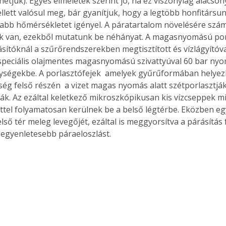
etjük). Egyes elméletek szerint jó, ha ez viszonylag alacso
ellett valósul meg, bár gyanítjuk, hogy a legtöbb honfitársu
bb hőmérsékletet igényel. A páratartalom növelésére szám
k van, ezekből mutatunk be néhányat. A magasnyomású por
ítóknál a szűrőrendszerekben megtisztított és vízlágyítóval
 speciális olajmentes magasnyomású szivattyúval 60 bar nyo
ységekbe. A porlasztófejek  amelyek gyűrűformában helyez
ég felső részén  a vizet magas nyomás alatt szétporlasztják
ák. Az ezáltal keletkező mikroszkópikusan kis vízcseppek mil
tel folyamatosan kerülnek be a belső légtérbe. Eközben eg
első tér meleg levegőjét, ezáltal is meggyorsítva a párásítás 
z egyenletesebb páraeloszlást. 