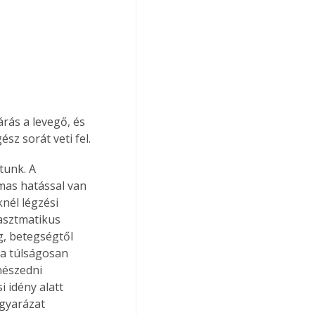
rás a levegő, és 
sz sorát veti fel.
tunk. A 
as hatással van 
nél légzési 
asztmatikus 
g, betegségtől 
 a túlságosan 
nészedni 
 idény alatt 
gyarázat 