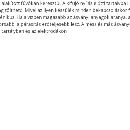
ialakított fúvókán keresztül. A kifújó nyílás előtti tartályba il
. A
g tölthető. Mivel az ilyen készülék minden bekapcsoláskor fel
megoldás,
iénikus. Ha a vízben magasabb az ásványi anyagok aránya, 
yorsabb, a párásítás erőteljesebb lesz. A mész és más ásvány
 tartályban és az elektródákon. 