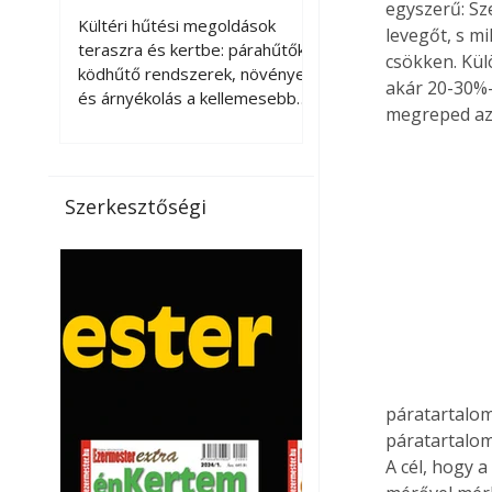
egyszerű: Sz
kellemesebbé a
Kültéri hűtési megoldások
levegőt, s mi
teraszt és a kertet?
teraszra és kertbe: párahűtők,
csökken. Kül
ködhűtő rendszerek, növények
akár 20-30%-
és árnyékolás a kellemesebb
megreped az 
nyári mikroklímáért. A kültéri
hűtés kérdése az utóbbi
években egyre nagyobb
jelentőséget kapott, ahogy a
Szerkesztőségi
nyári hőhullámok gyakoribbá és
intenzívebbé váltak. Míg
korábban elsősorban a beltéri
klímaberendezések jelentették
a megoldást a meleg ellen, ma
már egyre többen keresnek
olyan kültéri hűtési
lehetőségeket is, amelyek a
teraszok, erkélyek, kertek vagy
páratartalom
vendégl
páratartalom
A cél, hogy 