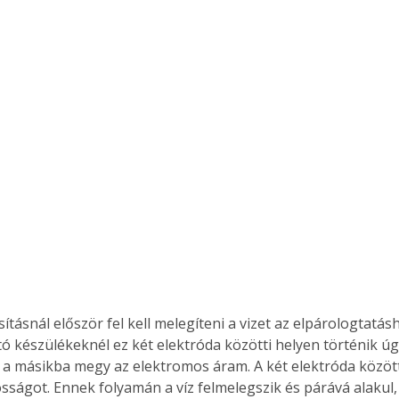
Együtt jobban megéri!
Bővebb információ itt!
k az
Együtt jobban megéri! A
mester
könyvek tetszőleges
er Old
párosítással kedvezményes
áron, 0 Ft postaköltséggel
ptapir új,
megrendelhetők!
és egyedi
tt
lvasására
elefonon
nyelmesen
ben vagy
tásnál először fel kell melegíteni a vizet az elpárologtatásh
t is
ó készülékeknél ez két elektróda közötti helyen történik úg
. Bárhol,
 a másikba megy az elektromos áram. A két elektróda között a
ön élve
sságot. Ennek folyamán a víz felmelegszik és párává alakul,
ashatók az