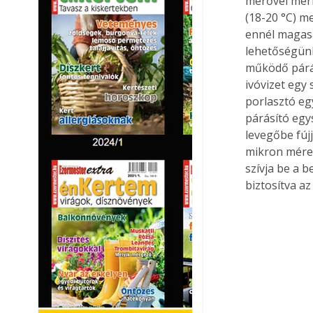
mérővel mérh
(18-20 °C) m
ennél magasa
lehetőségün
működő párás
ivóvizet egy
porlasztó eg
párásító egys
levegőbe fújj
mikron méret
szívja be a b
biztosítva a