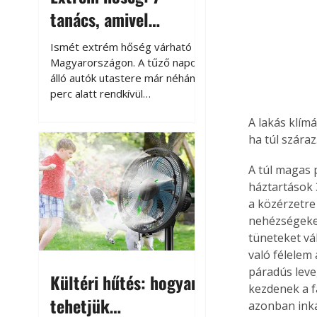
tanács, amivel
megóvhatjuk
Ismét extrém hőség várható
autónkat a nyári
Magyarországon. A tűző napon
álló autók utastere már néhány
károktól
perc alatt rendkívül
felmelegszik, és rövid időn belül
A lakás klím
akár a 60-70 °C-ot is
ha túl szára
megközelítheti. Ez nemcsak a
beszállást teszi kellemetlenné,
A túl magas 
hanem az autó állapotára és a
háztartások 
benne hagyott tárgyakra is
káros hatással lehet. Néhány
a közérzetre
egyszerű óvintézkedéssel
nehézségeket
azonban jelentősen
tüneteket vál
csökkenthetjük a hőség káros
való félelem
hatásait.
páradús leve
Kültéri hűtés: hogyan
kezdenek a fa
tehetjük
azonban inká