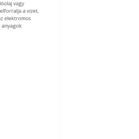
lóolaj vagy 
forralja a vizet, 
az elektromos 
i anyagok 