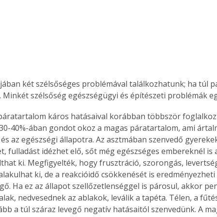
ájában két szélsőséges problémával találkozhatunk; ha túl pá
z. Minkét szélsőség egészségügyi és építészeti problémák egé
páratartalom káros hatásaival korábban többször foglalkoz
30-40%-ában gondot okoz a magas páratartalom, ami ártalm
 és az egészségi állapotra. Az asztmában szenvedő gyerekek
, fulladást idézhet elő, sőt még egészséges embereknél is 
that ki. Megfigyelték, hogy frusztráció, szorongás, levertsé
 alakulhat ki, de a reakcióidő csökkenését is eredményezheti
gő. Ha ez az állapot szellőzetlenséggel is párosul, akkor pe
lak, nedvesednek az ablakok, leválik a tapéta. Télen, a fűtési
bb a túl száraz levegő negatív hatásaitól szenvedünk. A ma