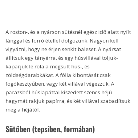
A roston-, és a nyárson sütésnél egész idő alatt nyílt 
lánggal és forró étellel dolgozunk. Nagyon kell 
vigyázni, hogy ne érjen senkit baleset. A nyársat 
állítsuk egy tányérra, és egy húsvillával toljuk-
kaparjuk le róla a megsült hús-, és 
zöldségdarabkákat. A fólia kibontását csak 
fogókesztyűben, vagy két villával végezzük. A 
parázsból húslapáttal kiszedett szenes héjú 
hagymát rakjuk papírra, és két villával szabadítsuk 
meg a héjától.
Sütőben (tepsiben, formában)