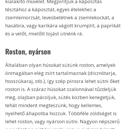
kialakító művelet. Megpirítjuk a káposztás 
tésztához a káposztát, egyes ételekhez a 
zsemlemorzsát, levesbetétnek a zsemlekockát, a 
hasábra, vagy karikára vágott krumplit, a paprikát 
és a velőt, mielőtt tojást ütnénk rá.
Roston, nyárson
Általában olyan húsokat sütünk roston, amelyek 
önmagában elég zsírt tartalmaznak (disznótarja, 
hosszúkaraj, stb.), így szép pirosra lehet sütni őket 
roston is. A száraz húsokat szalonnával tűzdeljük 
meg, olajban pácoljuk, sütés közben kenegetjük, 
tehát mindent megteszünk, hogy kellemes, 
nyelhető állapotba hozzuk. Többféle zöldséget is 
lehet roston, vagy nyárson sütni. Nagyon népszerű 