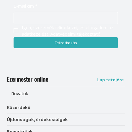
E-mail cím
*
Igen, szeretnék feliratkozni, és elfogadom az 
adatkezelést. 
Adatvédelmi tájékoztató
Feliratkozás
Ezermester online
Lap tetejére
Rovatok
Közérdekű
Újdonságok, érdekességek
Bemutatjuk