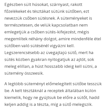
Egészben sült húsokat, szárnyast, rakott 
főzelékeket és tésztákat sütünk sütőben, ezt 
nevezzük csőben sütésnek. A süteményeket is 
természetesen, de velük kapcsolatban nem 
emlegetjük a csőben sütés-kifejezést, mégis 
megemlítek néhány dolgot, amire mindenféle étel 
sütőben való sütésénél vigyázni kell. 
Legszerencsésebb az üvegajtajú sütő, mert ha 
sütés közben gyakran nyitogatjuk az ajtót, sok 
meleg elillan, a húst hosszabb ideig kell sütni, a 
sütemény összeesik.
A legtöbb süteményt előmelegített sütőbe tesszük 
be. A kelt tésztáknál a receptek általában külön 
kiemelik, hogy ne gyújtsuk be előre a sütőt, hadd 
keljen addig is a tészta, míg a sütő melegszik. 