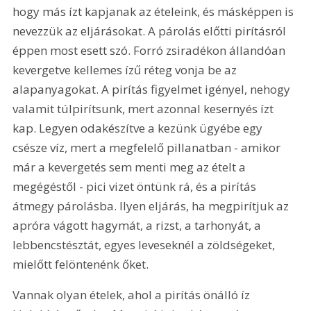
hogy más ízt kapjanak az ételeink, és másképpen is 
nevezzük az eljárásokat. A párolás előtti pirításról 
éppen most esett szó. Forró zsiradékon állandóan 
kevergetve kellemes ízű réteg vonja be az 
alapanyagokat. A pirítás figyelmet igényel, nehogy 
valamit túlpirítsunk, mert azonnal kesernyés ízt 
kap. Legyen odakészítve a kezünk ügyébe egy 
csésze víz, mert a megfelelő pillanatban - amikor 
már a kevergetés sem menti meg az ételt a 
megégéstől - pici vizet öntünk rá, és a pirítás 
átmegy párolásba. Ilyen eljárás, ha megpirítjuk az 
apróra vágott hagymát, a rizst, a tarhonyát, a 
lebbencstésztát, egyes leveseknél a zöldségeket, 
mielőtt felöntenénk őket.
Vannak olyan ételek, ahol a pirítás önálló íz 