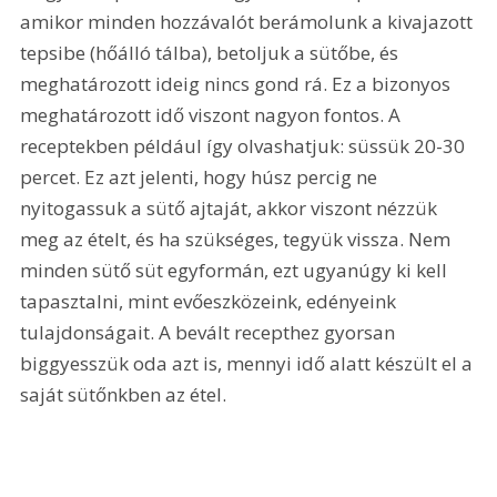
amikor minden hozzávalót berámolunk a kivajazott 
tepsibe (hőálló tálba), betoljuk a sütőbe, és 
meghatározott ideig nincs gond rá. Ez a bizonyos 
meghatározott idő viszont nagyon fontos. A 
receptekben például így olvashatjuk: süssük 20-30 
percet. Ez azt jelenti, hogy húsz percig ne 
nyitogassuk a sütő ajtaját, akkor viszont nézzük 
meg az ételt, és ha szükséges, tegyük vissza. Nem 
minden sütő süt egyformán, ezt ugyanúgy ki kell 
tapasztalni, mint evőeszközeink, edényeink 
tulajdonságait. A bevált recepthez gyorsan 
biggyesszük oda azt is, mennyi idő alatt készült el a 
saját sütőnkben az étel.