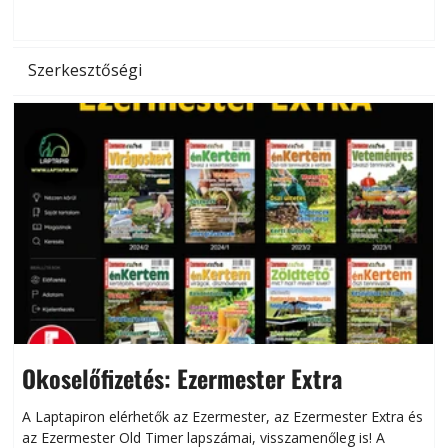
hőség káros hatásait.
l
Szerkesztőségi
Okoselőfizetés: Ezermester Extra
A Laptapiron elérhetők az Ezermester, az Ezermester Extra és
az Ezermester Old Timer lapszámai, visszamenőleg is! A