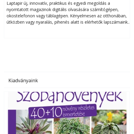
Laptapir új, innovatív, praktikus és egyedi megoldás a
L
nyomtatott magazinok digitális olvasására számítógépen,
okostelefonon vagy táblagépen. Kényelmesen az otthonában,
útközben vagy nyaralás, pihenés alatt is elérhetők lapszámaink.
ú
Bárhol, bármikor, akár külföldön élve vagy dolgozva is
B
olvashatók az Ezermester lapszámai. A Laptapir kényelmes
megoldás, mert: – t
Kiadványaink