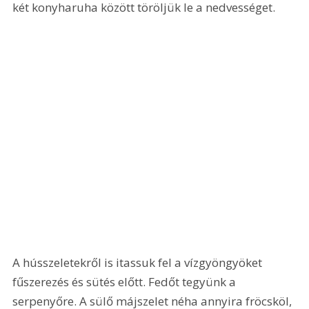
két konyharuha között töröljük le a nedvességet. 
A hússzeletekről is itassuk fel a vízgyöngyöket 
fűszerezés és sütés előtt. Fedőt tegyünk a 
serpenyőre. A sülő májszelet néha annyira fröcsköl, 