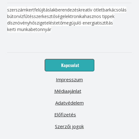
szerszám
kert
felújítás
lakberendezés
kreatív ötlet
barkácsolás
bútor
víz
fűtés
szerkesztőség
elektronika
hasznos tippek
dísznövény
hőszigetelés
tető
megújuló energia
tisztítás
kerti munka
beton
nyár
Kapcsolat
Impresszum
Médiaajánlat
Adatvédelem
Előfizetés
Szerzői jogok