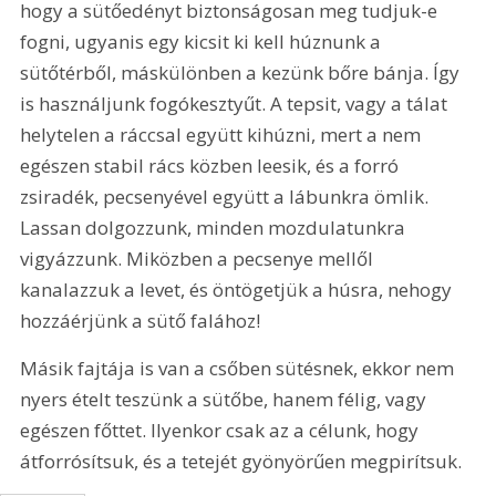
hogy a sütőedényt biztonságosan meg tudjuk-e 
fogni, ugyanis egy kicsit ki kell húznunk a 
sütőtérből, máskülönben a kezünk bőre bánja. Így 
is használjunk fogókesztyűt. A tepsit, vagy a tálat 
helytelen a ráccsal együtt kihúzni, mert a nem 
egészen stabil rács közben leesik, és a forró 
zsiradék, pecsenyével együtt a lábunkra ömlik. 
Lassan dolgozzunk, minden mozdulatunkra 
vigyázzunk. Miközben a pecsenye mellől 
kanalazzuk a levet, és öntögetjük a húsra, nehogy 
hozzáérjünk a sütő falához!
Másik fajtája is van a csőben sütésnek, ekkor nem 
nyers ételt teszünk a sütőbe, hanem félig, vagy 
egészen főttet. Ilyenkor csak az a célunk, hogy 
átforrósítsuk, és a tetejét gyönyörűen megpirítsuk.