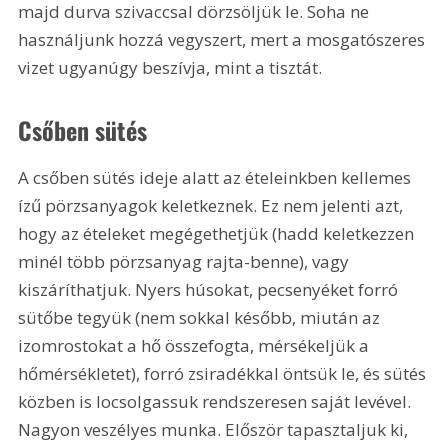
majd durva szivaccsal dörzsöljük le. Soha ne 
használjunk hozzá vegyszert, mert a mosgatószeres 
vizet ugyanúgy beszívja, mint a tisztát.
Csőben sütés
A csőben sütés ideje alatt az ételeinkben kellemes 
ízű pörzsanyagok keletkeznek. Ez nem jelenti azt, 
hogy az ételeket megégethetjük (hadd keletkezzen 
minél több pörzsanyag rajta-benne), vagy 
kiszáríthatjuk. Nyers húsokat, pecsenyéket forró 
sütőbe tegyük (nem sokkal később, miután az 
izomrostokat a hő összefogta, mérsékeljük a 
hőmérsékletet), forró zsiradékkal öntsük le, és sütés 
közben is locsolgassuk rendszeresen saját levével. 
Nagyon veszélyes munka. Először tapasztaljuk ki, 