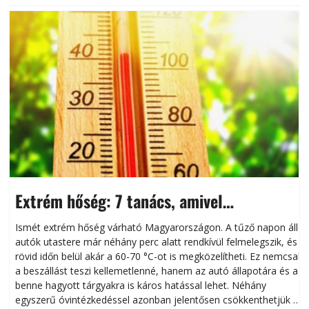
Extrém hőség: 7 tanács, amivel
megóvhatjuk autónkat a nyári károktól
Ismét extrém hőség várható Magyarországon. A tűző napon álló
autók utastere már néhány perc alatt rendkívül felmelegszik, és
rövid időn belül akár a 60-70 °C-ot is megközelítheti. Ez nemcsak
n
a beszállást teszi kellemetlenné, hanem az autó állapotára és a
benne hagyott tárgyakra is káros hatással lehet. Néhány
egyszerű óvintézkedéssel azonban jelentősen csökkenthetjük a