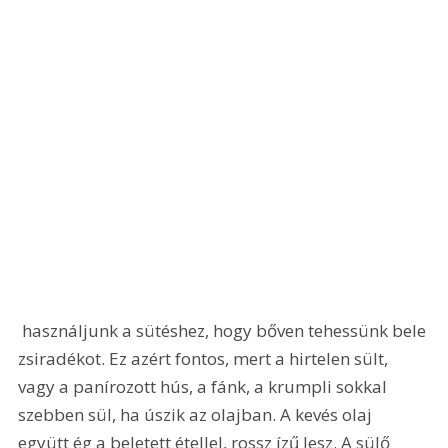
 használjunk a sütéshez, hogy bőven tehessünk bele 
zsiradékot. Ez azért fontos, mert a hirtelen sült, 
vagy a panírozott hús, a fánk, a krumpli sokkal 
szebben sül, ha úszik az olajban. A kevés olaj 
együtt ég a beletett étellel, rossz ízű lesz. A sülő 