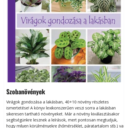
Szobanövények
Virágok gondozása a lakásban, 40+10 növény részletes
ismertetése! A könyv lexikonszerűen veszi sorra a lakásban
s
sikeresen tart­ha­tó növényeket. Már a növény kiválasztásakor
h
segítségünkre lesznek a leírások, mert pontosan megtudjuk,
k
hogy milyen körülményekre (hőmérséklet, páratartalom stb.) van