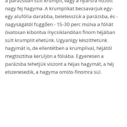
a parázsban sült krumpli, vagy a nyársra húzott 
nagy fej hagyma. A krumplikat becsavarjuk egy-
egy alufólia darabba, beletesszük a parázsba, és - 
nagyságától függően - 15-30 perc múlva a fóliát 
óvatosan kibontva ínycsiklandóan finom héjában 
sült krumplit ehetünk. Ugyanígy készíthetünk 
hagymát is, de ellentétben a krumplival, héjától 
megtisztítva kerüljön a fóliába. Egyenesen a 
parázsba tehetjük viszont a héjas hagymát, a héj 
elszenesedik, a hagyma omlós-finomra sül.