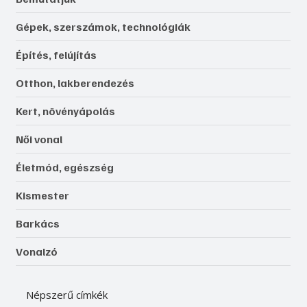
Gépek, szerszámok, technológiák
Építés, felújítás
Otthon, lakberendezés
Kert, növényápolás
Női vonal
Életmód, egészség
Kismester
Barkács
Vonalzó
Népszerű címkék