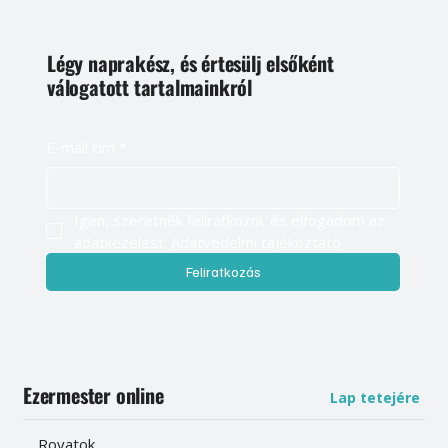
Légy naprakész, és értesülj elsőként
válogatott tartalmainkról
E-mail cím
*
Igen, szeretnék feliratkozni, és elfogadom az 
adatkezelést. 
Adatvédelmi tájékoztató
Feliratkozás
Ezermester online
Lap tetejére
Rovatok