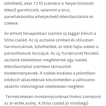
bővíthető, akár 12 fő számára is helyet biztosító 
étkező garnitúráik, valamint a kicsi, 
panellakásokba elhelyezhető étkezőasztalaik és 
székeik. 
Az elmúlt hónapokban számos új taggal bővült a 
Stilla család. Az új asztalok színben és stílusban 
harmonizálnak, bővíthetőek, és több fajta széket is 
párosíthatunk hozzájuk. Az új, furnérozott felületű 
asztalok tökéletesen megfelelnek egy család 
étkezőasztallal szemben támasztott 
követelményeinek. A székek kínálata a jelentősen 
kibővült választéknak köszönhetően a változatos 
vásárlói ízlésvilágnak tökéletesen megfelel.
 Természetesen mindannyiunknak fontos szempont 
az ár-érték arány. A Stilla család jó minőségű 