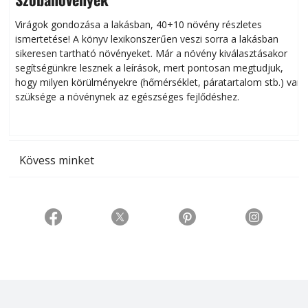
Virágok gondozása a lakásban, 40+10 növény részletes
ismertetése! A könyv lexikonszerűen veszi sorra a lakásban
s
sikeresen tart­ha­tó növényeket. Már a növény kiválasztásakor
h
segítségünkre lesznek a leírások, mert pontosan megtudjuk,
k
hogy milyen körülményekre (hőmérséklet, páratartalom stb.) van
szüksége a növénynek az egészséges fejlődéshez.
t
Kövess minket