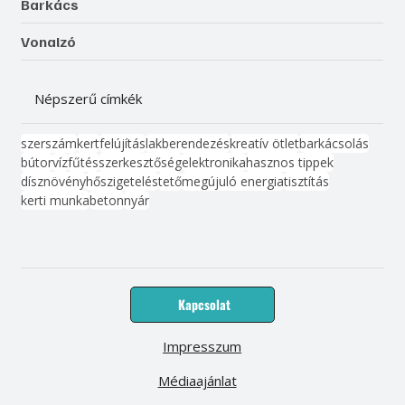
Barkács
Vonalzó
Népszerű címkék
szerszám
kert
felújítás
lakberendezés
kreatív ötlet
barkácsolás
bútor
víz
fűtés
szerkesztőség
elektronika
hasznos tippek
dísznövény
hőszigetelés
tető
megújuló energia
tisztítás
kerti munka
beton
nyár
Kapcsolat
Impresszum
Médiaajánlat