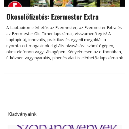
Okoselőfizetés: Ezermester Extra
A Laptapiron elérhetők az Ezermester, az Ezermester Extra és
az Ezermester Old Timer lapszámai, visszamenőleg is! A
Laptapir új, innovatív, praktikus és egyedi megoldás a
L
nyomtatott magazinok digitális olvasására számítógépen,
okostelefonon vagy táblagépen. Kényelmesen az otthonában,
útközben vagy nyaralás, pihenés alatt is elérhetők lapszámaink.
ú
Bárhol, bármikor, akár külföldön élve vagy dolgozva is
B
olvashatók az Ezermester lapszámai. A Laptapir kényelmes
megoldás, mert: – t
Kiadványaink