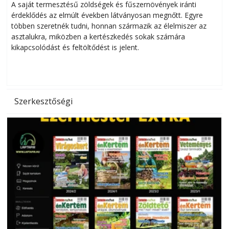
Helytakarékos kertészkedés
A saját termesztésű zöldségek és fűszernövények iránti
érdeklődés az elmúlt években látványosan megnőtt. Egyre
többen szeretnék tudni, honnan származik az élelmiszer az
l
asztalukra, miközben a kertészkedés sokak számára
kikapcsolódást és feltöltődést is jelent.
é
d
Szerkesztőségi