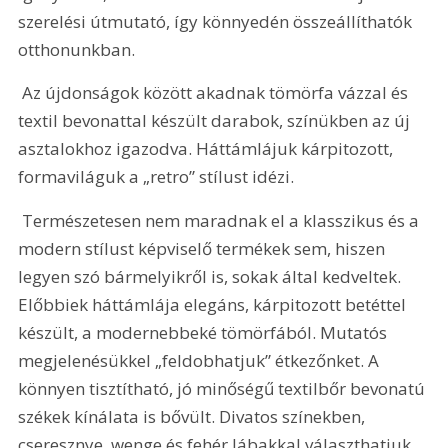
szerelési útmutató, így könnyedén összeállíthatók 
otthonunkban.
 Az újdonságok között akadnak tömörfa vázzal és 
textil bevonattal készült darabok, színükben az új 
asztalokhoz igazodva. Háttámlájuk kárpitozott, 
formaviláguk a „retro” stílust idézi.
 Természetesen nem maradnak el a klasszikus és a 
modern stílust képviselő termékek sem, hiszen 
legyen szó bármelyikről is, sokak által kedveltek. 
Előbbiek háttámlája elegáns, kárpitozott betéttel 
készült, a modernebbeké tömörfából. Mutatós 
megjelenésükkel „feldobhatjuk” étkezőnket. A 
könnyen tisztítható, jó minőségű textilbőr bevonatú 
székek kínálata is bővült. Divatos színekben, 
cseresznye, wenge és fehér lábakkal választhatjuk.