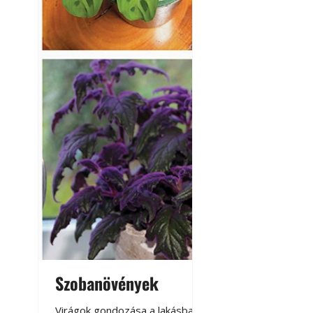
Szobanövények
Virágoskert: k
teraszon, laká
Virágok gondozása a lakásban,