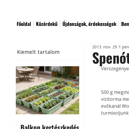
Főoldal
Közérdekű
Újdonságok, érdekességek
Bem
2013. nov. 29.
1 per
Spenót
Kiemelt tartalom
Vérszegények
500 g megmos
vizitorma me
evőkanál Wor
turmixoljunk
Balkon kertészkedés