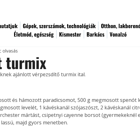
utatjuk
Gépek, szerszámok, technológiák
Otthon, lakberen
Életmód, egészség
Kismester
Barkács
Vonalzó
c olvasás
 turmix
nek ajánlott vérpezsdítő turmix ital.
ott és hámozott paradicsomot, 500 g megmosott spenót lev
gmosott levelét, 1 kávéskanál szójaszószt, 2 kávéskanál citr
chester mártást, csipetnyi cayenne borsot (gyermekeknél e
 lassú, majd gyors menetben.