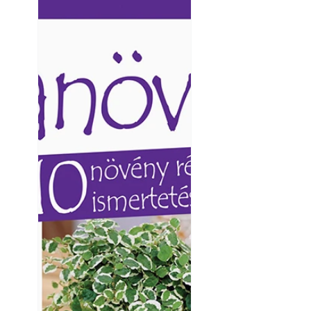
Ezermester lapszámai. A
Ezermester lapszámai
Laptapir kényelmes megoldás,
Laptapir kényelmes 
mert: – t
mert: – t