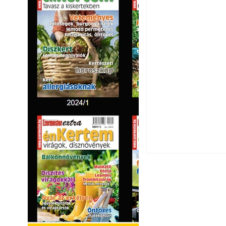
Okoselőfizetés: E