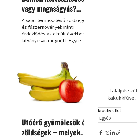
vagy magaságyás?
Helytakarékos
A saját termesztésű zöldségek
kertészkedés
és fűszernövények iránti
érdeklődés az elmúlt években
látványosan megnőtt. Egyre
többen szeretnék tudni, honnan
származik az élelmiszer az
asztalukra, miközben a
kertészkedés sokak számára
kikapcsolódást és feltöltődést
is jelent.
 Tálaljuk széles szájú poharakba és a tetejüket szórjuk meg frissen őrölt csipetnyi 
kakukkfűvel.
kreatív ötlet
Egyéb
Utóérő gyümölcsök és
zöldségek – melyek