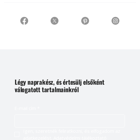
Légy naprakész, és értesülj elsőként
válogatott tartalmainkról
E-mail cím
*
Igen, szeretnék feliratkozni, és elfogadom az 
adatkezelést. 
Adatvédelmi tájékoztató