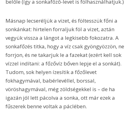
belőle (így a sonkafőző-levet is fölhasználhatjuk.)
Másnap lecseréljük a vizet, és föltesszük főni a 
sonkánkat: hirtelen forraljuk föl a vizet, aztán 
vegyük vissza a lángot a legkisebb fokozatra. A 
sonkafőzés titka, hogy a víz csak gyöngyözzön, ne 
forrjon, és ne takarjuk le a fazekat (ezért kell sok 
vízzel indítani: a főzővíz bőven lepje el a sonkát). 
Tudom, sok helyen ízesítik a főzőlevet 
fokhagymával, babérlevéllel, borssal, 
vöröshagymával, még zöldségekkel is – de ha 
igazán jól lett pácolva a sonka, ott már ezek a 
fűszerek benne voltak a páclében.