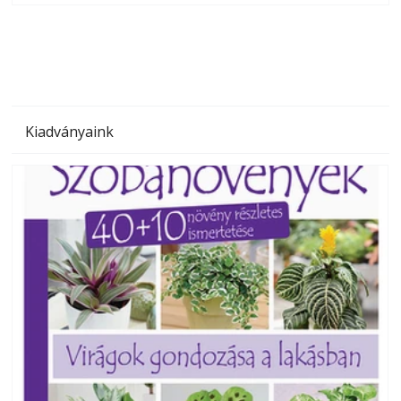
megoldás, mert: – t
Kiadványaink