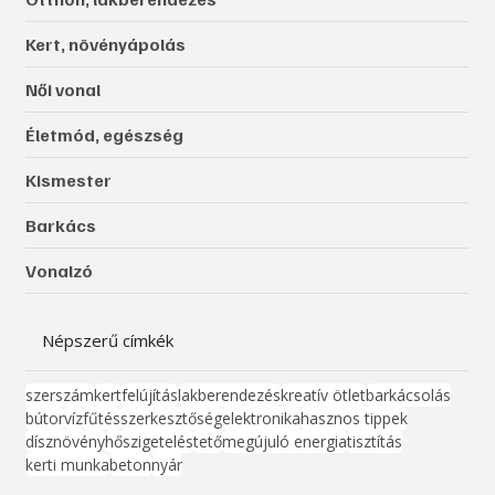
Kert, növényápolás
Női vonal
Életmód, egészség
Kismester
Barkács
Vonalzó
Népszerű címkék
szerszám
kert
felújítás
lakberendezés
kreatív ötlet
barkácsolás
bútor
víz
fűtés
szerkesztőség
elektronika
hasznos tippek
dísznövény
hőszigetelés
tető
megújuló energia
tisztítás
kerti munka
beton
nyár