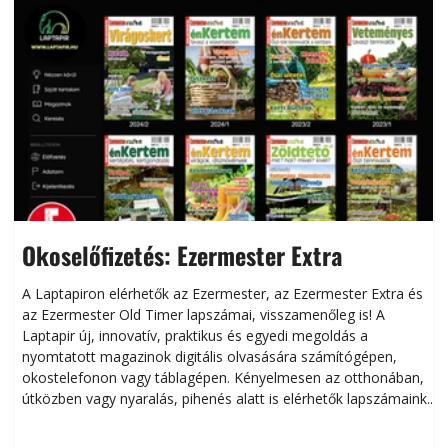
Okoselőfizetés: Ezermester Extra
A Laptapiron elérhetők az Ezermester, az Ezermester Extra és
az Ezermester Old Timer lapszámai, visszamenőleg is! A
Laptapir új, innovatív, praktikus és egyedi megoldás a
L
nyomtatott magazinok digitális olvasására számítógépen,
okostelefonon vagy táblagépen. Kényelmesen az otthonában,
útközben vagy nyaralás, pihenés alatt is elérhetők lapszámaink.
ú
Bárhol, bármikor, akár külföldön élve vagy dolgozva is
B
olvashatók az Ezermester lapszámai. A Laptapir kényelmes