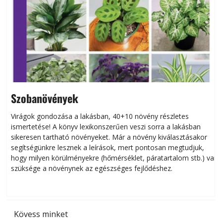
Szobanövények
Virágok gondozása a lakásban, 40+10 növény részletes
ismertetése! A könyv lexikonszerűen veszi sorra a lakásban
s
sikeresen tart­ha­tó növényeket. Már a növény kiválasztásakor
h
segítségünkre lesznek a leírások, mert pontosan megtudjuk,
k
hogy milyen körülményekre (hőmérséklet, páratartalom stb.) van
szüksége a növénynek az egészséges fejlődéshez.
t
Kövess minket