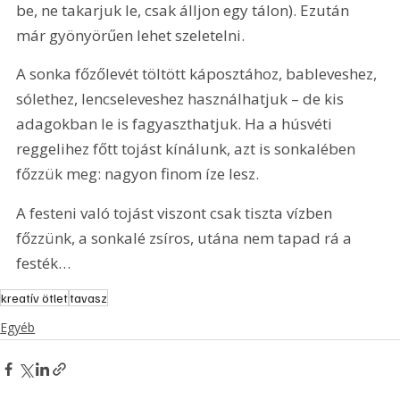
be, ne takarjuk le, csak álljon egy tálon). Ezután 
már gyönyörűen lehet szeletelni.
A sonka főzőlevét töltött káposztához, bableveshez, 
sólethez, lencseleveshez használhatjuk – de kis 
adagokban le is fagyaszthatjuk. Ha a húsvéti 
reggelihez főtt tojást kínálunk, azt is sonkalében 
főzzük meg: nagyon finom íze lesz. 
A festeni való tojást viszont csak tiszta vízben 
főzzünk, a sonkalé zsíros, utána nem tapad rá a 
festék…
kreatív ötlet
tavasz
Egyéb