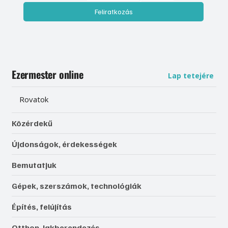
Feliratkozás
Ezermester online
Lap tetejére
Rovatok
Közérdekű
Újdonságok, érdekességek
Bemutatjuk
Gépek, szerszámok, technológiák
Építés, felújítás
Otthon, lakberendezés