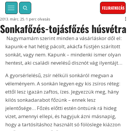
FELIRATKOZÁS
2013. márc. 25.
1 perc olvasás
Sonkafőzés-tojásfőzés húsvétra
 Nagymamám szerint minden a vásárláskor dől el: 
kapunk-e hat hétig pácolt, akácfa füstjén szárított 
sonkát, vagy nem. Kapunk – mindenki ismer olyan 
hentest, aki családi nevelésű disznót vág ilyentájt… 
A gyorsérlelésű, zsír nélküli sonkáról megvan a 
véleményem. A sonkán legyen egy kis zsíros réteg: 
ettől lesz igazán zaftos, ízes. Jegyezzük meg, hány 
kilós sonkadarabot főzünk – ennek lesz 
jelentősége… Főzés előtti estén öntsünk rá hideg 
vizet, amennyi ellepi, és hagyjuk ázni másnapig, 
hogy a tartósításhoz használt só fölöslege kiázzon 