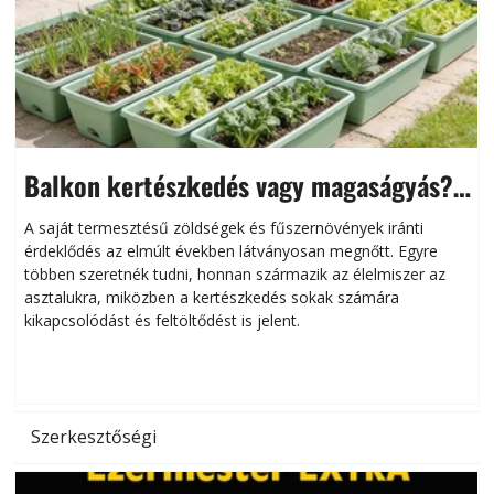
Balkon kertészkedés vagy magaságyás?
Helytakarékos kertészkedés
A saját termesztésű zöldségek és fűszernövények iránti
érdeklődés az elmúlt években látványosan megnőtt. Egyre
többen szeretnék tudni, honnan származik az élelmiszer az
l
asztalukra, miközben a kertészkedés sokak számára
kikapcsolódást és feltöltődést is jelent.
é
d
Szerkesztőségi