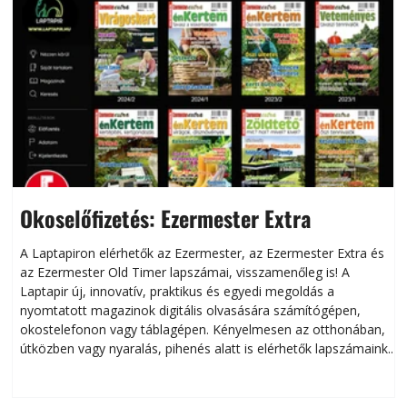
Okoselőfizetés: Ezermester Extra
A Laptapiron elérhetők az Ezermester, az Ezermester Extra és
az Ezermester Old Timer lapszámai, visszamenőleg is! A
Laptapir új, innovatív, praktikus és egyedi megoldás a
L
nyomtatott magazinok digitális olvasására számítógépen,
okostelefonon vagy táblagépen. Kényelmesen az otthonában,
útközben vagy nyaralás, pihenés alatt is elérhetők lapszámaink.
ú
Bárhol, bármikor, akár külföldön élve vagy dolgozva is
B
olvashatók az Ezermester lapszámai. A Laptapir kényelmes
megoldás, mert: – t