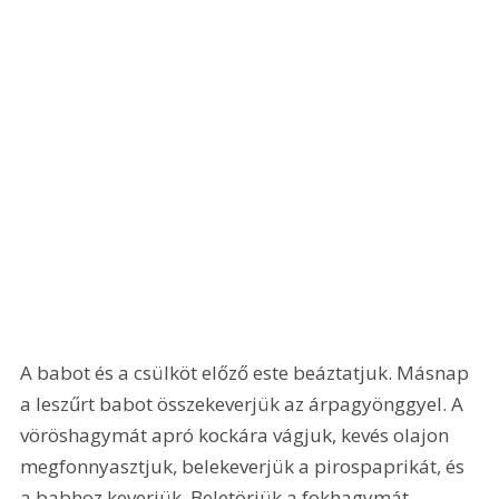
A babot és a csülköt előző este beáztatjuk. Másnap 
a leszűrt babot összekeverjük az árpagyönggyel. A 
vöröshagymát apró kockára vágjuk, kevés olajon 
megfonnyasztjuk, belekeverjük a pirospaprikát, és 
a babhoz keverjük. Beletörjük a fokhagymát, 