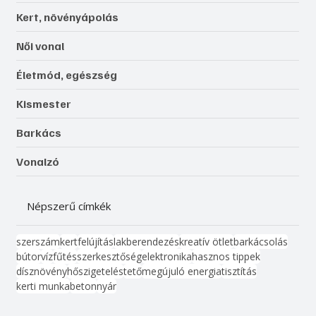
Kert, növényápolás
Női vonal
Életmód, egészség
Kismester
Barkács
Vonalzó
Népszerű címkék
szerszám
kert
felújítás
lakberendezés
kreatív ötlet
barkácsolás
bútor
víz
fűtés
szerkesztőség
elektronika
hasznos tippek
dísznövény
hőszigetelés
tető
megújuló energia
tisztítás
kerti munka
beton
nyár