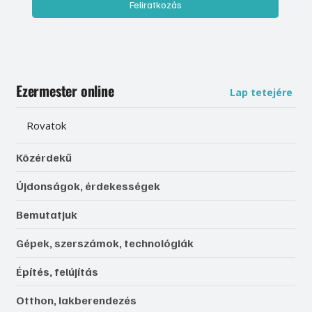
Feliratkozás
Ezermester online
Lap tetejére
Rovatok
Közérdekű
Újdonságok, érdekességek
Bemutatjuk
Gépek, szerszámok, technológiák
Építés, felújítás
Otthon, lakberendezés