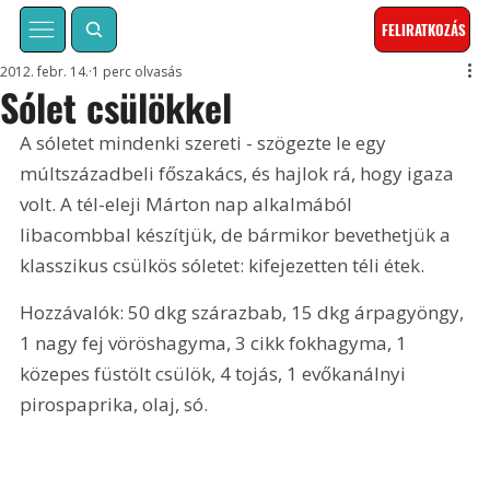
FELIRATKOZÁS
2012. febr. 14.
1 perc olvasás
Sólet csülökkel
A sóletet mindenki szereti - szögezte le egy 
múltszázadbeli főszakács, és hajlok rá, hogy igaza 
volt. A tél-eleji Márton nap alkalmából 
libacombbal készítjük, de bármikor bevethetjük a 
klasszikus csülkös sóletet: kifejezetten téli étek.
Hozzávalók: 50 dkg szárazbab, 15 dkg árpagyöngy, 
1 nagy fej vöröshagyma, 3 cikk fokhagyma, 1 
közepes füstölt csülök, 4 tojás, 1 evőkanálnyi 
pirospaprika, olaj, só.