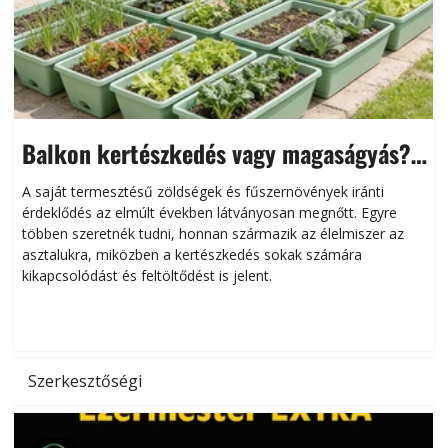
Balkon kertészkedés vagy magaságyás?
Helytakarékos kertészkedés
A saját termesztésű zöldségek és fűszernövények iránti
érdeklődés az elmúlt években látványosan megnőtt. Egyre
többen szeretnék tudni, honnan származik az élelmiszer az
l
asztalukra, miközben a kertészkedés sokak számára
kikapcsolódást és feltöltődést is jelent.
é
d
Szerkesztőségi