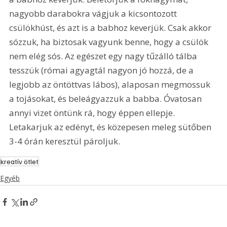
nagyobb darabokra vágjuk a kicsontozott 
csülökhúst, és azt is a babhoz keverjük. Csak akkor 
sózzuk, ha biztosak vagyunk benne, hogy a csülök 
nem elég sós. Az egészet egy nagy tűzálló tálba 
tesszük (római agyagtál nagyon jó hozzá, de a 
legjobb az öntöttvas lábos), alaposan megmossuk 
a tojásokat, és beleágyazzuk a babba. Óvatosan 
annyi vizet öntünk rá, hogy éppen ellepje. 
Letakarjuk az edényt, és közepesen meleg sütőben 
3-4 órán keresztül pároljuk. 
kreatív ötlet
Egyéb