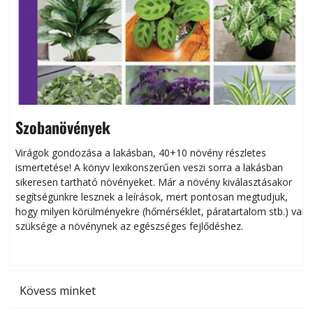
Szobanövények
Virágok gondozása a lakásban, 40+10 növény részletes
ismertetése! A könyv lexikonszerűen veszi sorra a lakásban
s
sikeresen tart­ha­tó növényeket. Már a növény kiválasztásakor
h
segítségünkre lesznek a leírások, mert pontosan megtudjuk,
k
hogy milyen körülményekre (hőmérséklet, páratartalom stb.) van
szüksége a növénynek az egészséges fejlődéshez.
t
Kövess minket