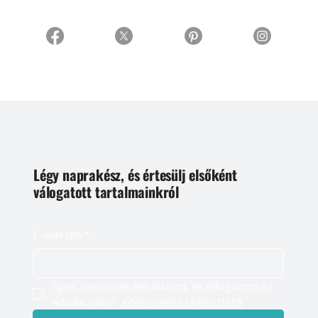
Légy naprakész, és értesülj elsőként
válogatott tartalmainkról
E-mail cím
*
Igen, szeretnék feliratkozni, és elfogadom az 
adatkezelést. 
Adatvédelmi tájékoztató