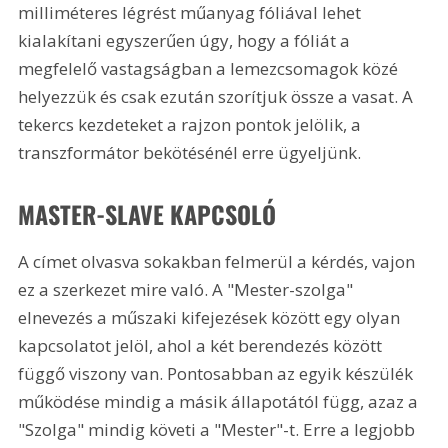
milliméteres légrést műanyag fóliával lehet 
kialakítani egyszerűen úgy, hogy a fóliát a 
megfelelő vastagságban a lemezcsomagok közé 
helyezzük és csak ezután szorítjuk össze a vasat. A 
tekercs kezdeteket a rajzon pontok jelölik, a 
transzformátor bekötésénél erre ügyeljünk. 
MASTER-SLAVE KAPCSOLÓ
A címet olvasva sokakban felmerül a kérdés, vajon 
ez a szerkezet mire való. A "Mester-szolga" 
elnevezés a műszaki kifejezések között egy olyan 
kapcsolatot jelöl, ahol a két berendezés között 
függő viszony van. Pontosabban az egyik készülék 
működése mindig a másik állapotától függ, azaz a 
"Szolga" mindig követi a "Mester"-t. Erre a legjobb 