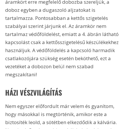
áramkört erre megfelelő dobozba szereljük, a 
doboz egyben a dugaszoló aljzatokat is 
tartalmazza. Pontosabban a kettős szigetelés 
szabályai szerint járjunk el. Az áramkör nem 
tartalmaz védőföldelést, emiatt a 4. ábrán látható 
kapcsolást csak a kettősszigetelésű készülékekhez 
használjuk. A védőföldelés a kapcsoló harmadik 
csatlakozójára szükség esetén beköthető, ezt a 
vezetéket a dobozon belül nem szabad 
megszakítani! 
HÁZI VÉSZVILÁGÍTÁS
Nem egyszer előfordult már velem és gyanítom, 
hogy másokkal is megtörténik, amikor este a 
biztosíték leold, a sötétben elkezdődik a kálvária. 