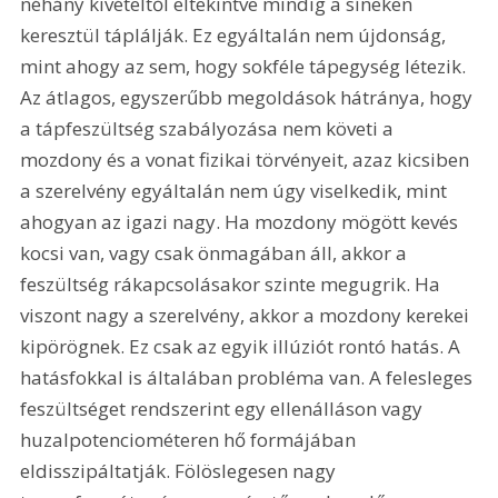
néhány kivételtől eltekintve mindig a síneken 
keresztül táplálják. Ez egyáltalán nem újdonság, 
mint ahogy az sem, hogy sokféle tápegység létezik. 
Az átlagos, egyszerűbb megoldások hátránya, hogy 
a tápfeszültség szabályozása nem követi a 
mozdony és a vonat fizikai törvényeit, azaz kicsiben 
a szerelvény egyáltalán nem úgy viselkedik, mint 
ahogyan az igazi nagy. Ha mozdony mögött kevés 
kocsi van, vagy csak önmagában áll, akkor a 
feszültség rákapcsolásakor szinte megugrik. Ha 
viszont nagy a szerelvény, akkor a mozdony kerekei 
kipörögnek. Ez csak az egyik illúziót rontó hatás. A 
hatásfokkal is általában probléma van. A felesleges 
feszültséget rendszerint egy ellenálláson vagy 
huzalpotenciométeren hő formájában 
eldisszipáltatják. Fölöslegesen nagy 