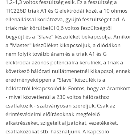
1,2-1,3 voltos feszültség esik. Ez a feszültség a 
TIC226D triak A1 és G elektródái közé, a 10 ohmos 
ellenállással korlátozva, gyújtó feszültséget ad. A 
triak már körülbelül 0,6 voltos feszültségtől 
begyújt és a "Slave" készüléket bekapcsolja. Amikor 
a "Master" készüléket kikapcsoljuk, a diódákon 
nem folyik tovább áram és a triak A1 és G 
elektródái azonos potenciálra kerülnek, a triak a 
következő hálózati nullátmenetnél kikapcsol, ennek 
eredményeképpen a "Slave" készülék is a 
hálózatról lekapcsolódik. Fontos, hogy az áramkört 
- mivel közvetlenül a 230 voltos hálózathoz 
csatlakozik - szabványosan szereljük. Csak az 
érintésvédelmi előírásoknak megfelelő 
alkatrészeket, szigetelt aljzatokat, vezetékeket, 
csatlakozókat stb. használjunk. A kapcsoló 