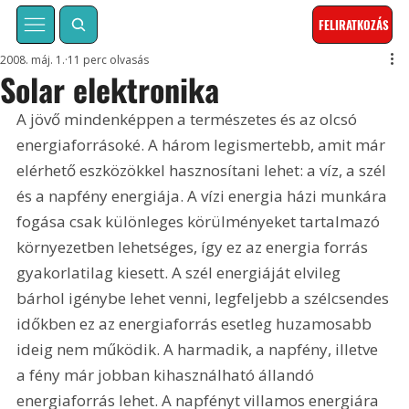
FELIRATKOZÁS
2008. máj. 1.
11 perc olvasás
Solar elektronika
A jövő mindenképpen a természetes és az olcsó 
energiaforrásoké. A három legismertebb, amit már 
elérhető eszközökkel hasznosítani lehet: a víz, a szél 
és a napfény energiája. A vízi energia házi munkára 
fogása csak különleges körülményeket tartalmazó 
környezetben lehetséges, így ez az energia forrás 
gyakorlatilag kiesett. A szél energiáját elvileg 
bárhol igénybe lehet venni, legfeljebb a szélcsendes 
időkben ez az energiaforrás esetleg huzamosabb 
ideig nem működik. A harmadik, a napfény, illetve 
a fény már jobban kihasználható állandó 
energiaforrás lehet. A napfényt villamos energiára 