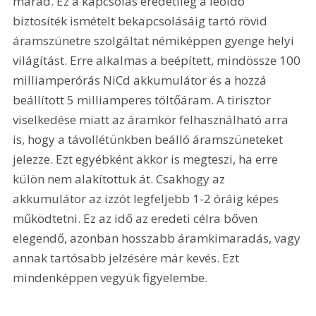
marad. Ez a kapcsolás eredetileg a leoldó 
biztosíték ismételt bekapcsolásáig tartó rövid 
áramszünetre szolgáltat némiképpen gyenge helyi 
világítást. Erre alkalmas a beépített, mindössze 100 
milliamperórás NiCd akkumulátor és a hozzá 
beállított 5 milliamperes töltőáram. A tirisztor 
viselkedése miatt az áramkör felhasználható arra 
is, hogy a távollétünkben beálló áramszüneteket 
jelezze. Ezt egyébként akkor is megteszi, ha erre 
külön nem alakítottuk át. Csakhogy az 
akkumulátor az izzót legfeljebb 1-2 óráig képes 
működtetni. Ez az idő az eredeti célra bőven 
elegendő, azonban hosszabb áramkimaradás, vagy 
annak tartósabb jelzésére már kevés. Ezt 
mindenképpen vegyük figyelembe. 