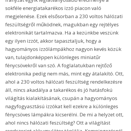
sokféle energiatakarékos izzó piacon való 
megjelenése. Ezek elsősorban a 230 voltos hálózati 
feszültségről működnek, magukban egy rejtélyes 
elektronikát tartalmazva. Ha a kezünkbe veszünk 
egy ilyen izzót, akkor tapasztaljuk, hogy a 
hagyományos izzólámpákhoz nagyon kevés közük 
van, tulajdonképpen különleges miniatűr 
fénycsövekről van szó. A foglalatukban rejtőző 
elektronika pedig nem más, mint egy átalakító. Ott, 
ahol a 230 voltos hálózati feszültség rendelkezésre 
áll, nincs akadálya a takarékos és jó hatásfokú 
világítás kialakításának, csupán a hagyományos 
nagyfogyasztású izzókat kell ezekre a különleges 
fénycsöves lámpákra kicserélni. De mi a helyzet ott, 
ahol nincs hálózati feszültség? Ott a világítást 
rendszerint akkumulátor táplálja. Kempingezésnél, 