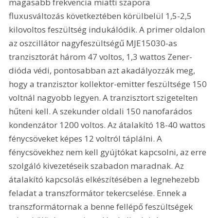
magasabb frekvencia miatti szapora 
fluxusváltozás következtében körülbelül 1,5-2,5 
kilovoltos feszültség indukálódik. A primer oldalon 
az oszcillátor nagyfeszültségű MJE15030-as 
tranzisztorát három 47 voltos, 1,3 wattos Zener-
dióda védi, pontosabban azt akadályozzák meg, 
hogy a tranzisztor kollektor-emitter feszültsége 150 
voltnál nagyobb legyen. A tranzisztort szigetelten 
hűteni kell. A szekunder oldali 150 nanofarádos 
kondenzátor 1200 voltos. Az átalakító 18-40 wattos 
fénycsöveket képes 12 voltról táplálni. A 
fénycsövekhez nem kell gyújtókat kapcsolni, az erre 
szolgáló kivezetéseik szabadon maradnak. Az 
átalakító kapcsolás elkészítésében a legnehezebb 
feladat a transzformátor tekercselése. Ennek a 
transzformátornak a benne fellépő feszültségek 