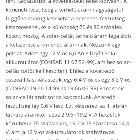
fenti táblázatból a következőket lehet kiolvasni. A 
kimeneti feszültség a terhelő áram nagyságától 
függően mindig kevesebb a bemeneti feszültség 
kétszeresénél, ez a különbség 70 és 80 százalék 
között mozog. A solar-cellát terhelő áram legalább 
a kétszerese a kimeneti áramnak. Nézzünk egy 
példát. Adott egy 12 V-os 6,6 Ah-s Dryfit Solar 
akkumulátor (CONRAD 11 07 52-99), amihez solar-
cellás töltőt kell készíteni. Ehhez a következő 
összeállítást válasszuk: egy 6,4 V-os és egy 3,2 V-os 
(CONRAD 19 66 14-99 és 19 66 06-99) Panasonic 
solar-cellát amit sorba kapcsolunk. Az eredő 
feszültség így 9,6 V lesz. Ezt kétszerezi az 1. ábrán 
látható áramkör, azaz 2´9,6=19,2 V. A hatásfok 
körülbelül 75 százalékos, 19,2 V 75 százaléka 14,4 
V, ami a 12 V-os akkumulátorok szabványos 