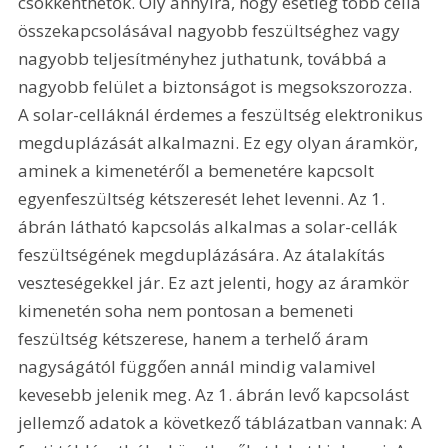
csökkenthetők. Oly annyira, hogy esetleg több cella 
összekapcsolásával nagyobb feszültséghez vagy 
nagyobb teljesítményhez juthatunk, továbbá a 
nagyobb felület a biztonságot is megsokszorozza. 
A solar-celláknál érdemes a feszültség elektronikus 
megduplázását alkalmazni. Ez egy olyan áramkör, 
aminek a kimenetéről a bemenetére kapcsolt 
egyenfeszültség kétszeresét lehet levenni. Az 1. 
ábrán látható kapcsolás alkalmas a solar-cellák 
feszültségének megduplázására. Az átalakítás 
veszteségekkel jár. Ez azt jelenti, hogy az áramkör 
kimenetén soha nem pontosan a bemeneti 
feszültség kétszerese, hanem a terhelő áram 
nagyságától függően annál mindig valamivel 
kevesebb jelenik meg. Az 1. ábrán levő kapcsolást 
jellemző adatok a következő táblázatban vannak: A 