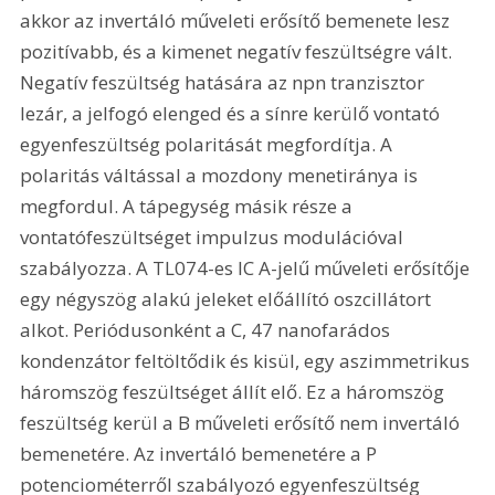
akkor az invertáló műveleti erősítő bemenete lesz 
pozitívabb, és a kimenet negatív feszültségre vált. 
Negatív feszültség hatására az npn tranzisztor 
lezár, a jelfogó elenged és a sínre kerülő vontató 
egyenfeszültség polaritását megfordítja. A 
polaritás váltással a mozdony menetiránya is 
megfordul. A tápegység másik része a 
vontatófeszültséget impulzus modulációval 
szabályozza. A TL074-es IC A-jelű műveleti erősítője 
egy négyszög alakú jeleket előállító oszcillátort 
alkot. Periódusonként a C, 47 nanofarádos 
kondenzátor feltöltődik és kisül, egy aszimmetrikus 
háromszög feszültséget állít elő. Ez a háromszög 
feszültség kerül a B műveleti erősítő nem invertáló 
bemenetére. Az invertáló bemenetére a P 
potenciométerről szabályozó egyenfeszültség 