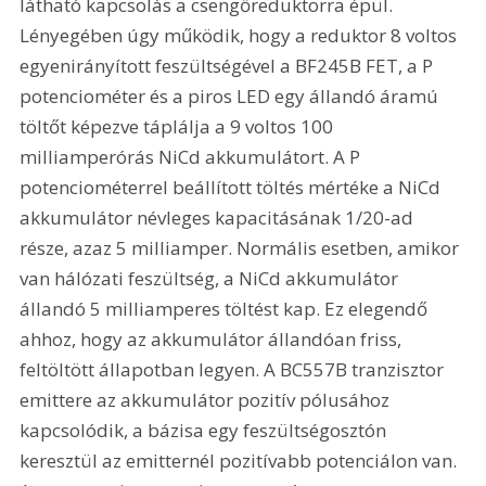
látható kapcsolás a csengőreduktorra épül. 
Lényegében úgy működik, hogy a reduktor 8 voltos 
egyenirányított feszültségével a BF245B FET, a P 
potenciométer és a piros LED egy állandó áramú 
töltőt képezve táplálja a 9 voltos 100 
milliamperórás NiCd akkumulátort. A P 
potenciométerrel beállított töltés mértéke a NiCd 
akkumulátor névleges kapacitásának 1/20-ad 
része, azaz 5 milliamper. Normális esetben, amikor 
van hálózati feszültség, a NiCd akkumulátor 
állandó 5 milliamperes töltést kap. Ez elegendő 
ahhoz, hogy az akkumulátor állandóan friss, 
feltöltött állapotban legyen. A BC557B tranzisztor 
emittere az akkumulátor pozitív pólusához 
kapcsolódik, a bázisa egy feszültségosztón 
keresztül az emitternél pozitívabb potenciálon van. 