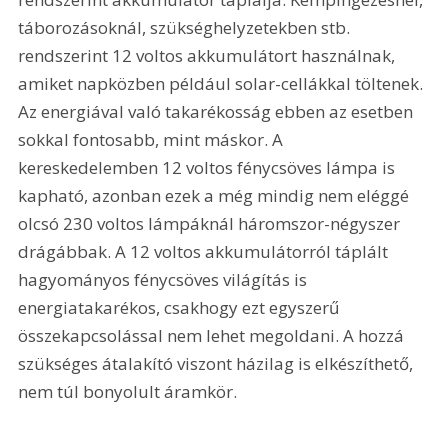
táborozásoknál, szükséghelyzetekben stb. 
rendszerint 12 voltos akkumulátort használnak, 
amiket napközben például solar-cellákkal töltenek. 
Az energiával való takarékosság ebben az esetben 
sokkal fontosabb, mint máskor. A 
kereskedelemben 12 voltos fénycsöves lámpa is 
kapható, azonban ezek a még mindig nem eléggé 
olcsó 230 voltos lámpáknál háromszor-négyszer 
drágábbak. A 12 voltos akkumulátorról táplált 
hagyományos fénycsöves világítás is 
energiatakarékos, csakhogy ezt egyszerű 
összekapcsolással nem lehet megoldani. A hozzá 
szükséges átalakító viszont házilag is elkészíthető, 
nem túl bonyolult áramkör.