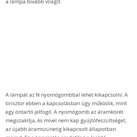
a lámpa tovább világít.
A lámpát az N nyomógombbal lehet kikapcsolni. A 
tirisztor ebben a kapcsolásban úgy működik, mint 
egy öntartó jelfogó. A nyomógomb az áramkörét 
megszakítja, és mivel nem kap gyújtófeszültséget, 
az újabb áramszünetig kikapcsolt állapotban 