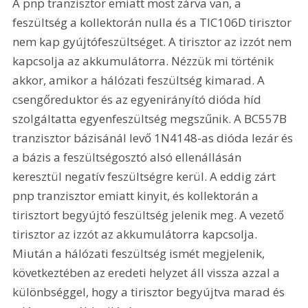
A pnp tranzisztor emiatt most zárva van, a 
feszültség a kollektorán nulla és a TIC106D tirisztor 
nem kap gyújtófeszültséget. A tirisztor az izzót nem 
kapcsolja az akkumulátorra. Nézzük mi történik 
akkor, amikor a hálózati feszültség kimarad. A 
csengőreduktor és az egyenirányító dióda híd 
szolgáltatta egyenfeszültség megszűnik. A BC557B 
tranzisztor bázisánál levő 1N4148-as dióda lezár és 
a bázis a feszültségosztó alsó ellenállásán 
keresztül negatív feszültségre kerül. A eddig zárt 
pnp tranzisztor emiatt kinyit, és kollektorán a 
tirisztort begyújtó feszültség jelenik meg. A vezető 
tirisztor az izzót az akkumulátorra kapcsolja. 
Miután a hálózati feszültség ismét megjelenik, 
következtében az eredeti helyzet áll vissza azzal a 
különbséggel, hogy a tirisztor begyújtva marad és 