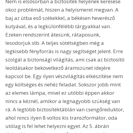
Nem is elsősorban a biztosíték helyének keresése 
okoz problémát, hiszen a helyismeret megvan. A 
baj az útba eső székekkel, a békésen heverésző 
kutyával, és a legkülönfélébb tárgyakkal van. 
Ezeken rendszerint átesünk, rátaposunk, 
lesodorjuk stb. A teljes sötétségben még a 
legkisebb fényforrás is nagy segítséget jelent. Erre 
szolgál a biztonsági világítás, ami csak az biztosító 
leoldásakor bekövetkező áramszünet idejére 
kapcsol be. Egy ilyen vészvilágítás elkészítése nem 
egy költséges és nehéz feladat. Sokszor jobb mint 
az elemes lámpa, mivel ez utóbbi éppen akkor 
nincs a kéznél, amikor a legnagyobb szükség van 
rá. A legtöbb biztosítéktáblán van csengőreduktor, 
ahol nincs ilyen 8 voltos kis transzformátor, oda 
utólag is fel lehet helyezni egyet. Az 5. ábrán 