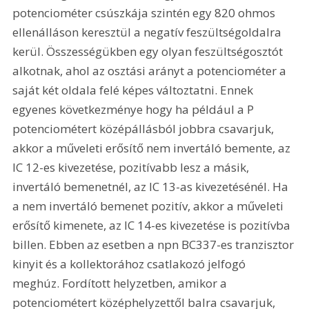
potenciométer csúszkája szintén egy 820 ohmos 
ellenálláson keresztül a negatív feszültségoldalra 
kerül. Összességükben egy olyan feszültségosztót 
alkotnak, ahol az osztási arányt a potenciométer a 
saját két oldala felé képes változtatni. Ennek 
egyenes következménye hogy ha például a P 
potenciométert középállásból jobbra csavarjuk, 
akkor a műveleti erősítő nem invertáló bemente, az 
IC 12-es kivezetése, pozitívabb lesz a másik, 
invertáló bemenetnél, az IC 13-as kivezetésénél. Ha 
a nem invertáló bemenet pozitív, akkor a műveleti 
erősítő kimenete, az IC 14-es kivezetése is pozitívba 
billen. Ebben az esetben a npn BC337-es tranzisztor 
kinyit és a kollektorához csatlakozó jelfogó 
meghúz. Fordított helyzetben, amikor a 
potenciométert középhelyzettől balra csavarjuk, 