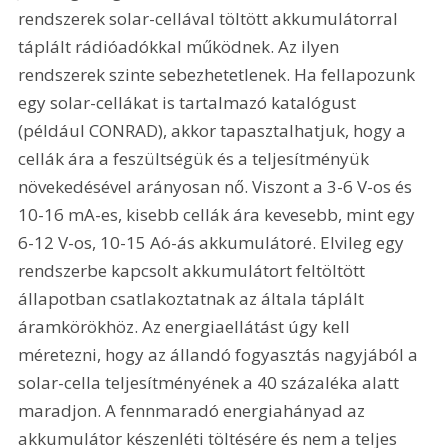
rendszerek solar-cellával töltött akkumulátorral 
táplált rádióadókkal működnek. Az ilyen 
rendszerek szinte sebezhetetlenek. Ha fellapozunk 
egy solar-cellákat is tartalmazó katalógust 
(például CONRAD), akkor tapasztalhatjuk, hogy a 
cellák ára a feszültségük és a teljesítményük 
növekedésével arányosan nő. Viszont a 3-6 V-os és 
10-16 mA-es, kisebb cellák ára kevesebb, mint egy 
6-12 V-os, 10-15 Aó-ás akkumulátoré. Elvileg egy 
rendszerbe kapcsolt akkumulátort feltöltött 
állapotban csatlakoztatnak az általa táplált 
áramkörökhöz. Az energiaellátást úgy kell 
méretezni, hogy az állandó fogyasztás nagyjából a 
solar-cella teljesítményének a 40 százaléka alatt 
maradjon. A fennmaradó energiahányad az 
akkumulátor készenléti töltésére és nem a teljes 