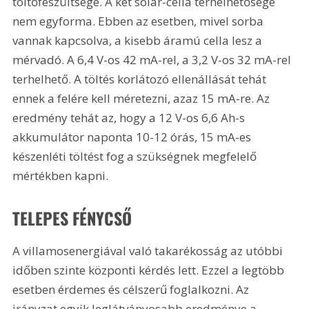
töltőfeszültsége. A két solar-cella terhelhetősége 
nem egyforma. Ebben az esetben, mivel sorba 
vannak kapcsolva, a kisebb áramú cella lesz a 
mérvadó. A 6,4 V-os 42 mA-rel, a 3,2 V-os 32 mA-rel 
terhelhető. A töltés korlátozó ellenállását tehát 
ennek a felére kell méretezni, azaz 15 mA-re. Az 
eredmény tehát az, hogy a 12 V-os 6,6 Ah-s 
akkumulátor naponta 10-12 órás, 15 mA-es 
készenléti töltést fog a szükségnek megfelelő 
mértékben kapni. 
TELEPES FÉNYCSŐ
A villamosenergiával való takarékosság az utóbbi 
időben szinte központi kérdés lett. Ezzel a legtöbb 
esetben érdemes és célszerű foglalkozni. Az 
irányzat egyik leglátványosabb eredménye a 