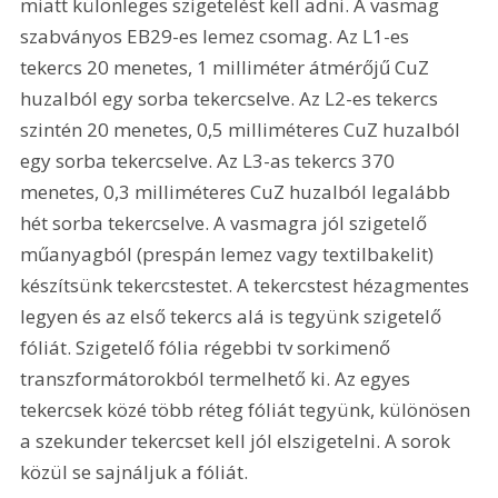
miatt különleges szigetelést kell adni. A vasmag 
szabványos EB29-es lemez csomag. Az L1-es 
tekercs 20 menetes, 1 milliméter átmérőjű CuZ 
huzalból egy sorba tekercselve. Az L2-es tekercs 
szintén 20 menetes, 0,5 milliméteres CuZ huzalból 
egy sorba tekercselve. Az L3-as tekercs 370 
menetes, 0,3 milliméteres CuZ huzalból legalább 
hét sorba tekercselve. A vasmagra jól szigetelő 
műanyagból (prespán lemez vagy textilbakelit) 
készítsünk tekercstestet. A tekercstest hézagmentes 
legyen és az első tekercs alá is tegyünk szigetelő 
fóliát. Szigetelő fólia régebbi tv sorkimenő 
transzformátorokból termelhető ki. Az egyes 
tekercsek közé több réteg fóliát tegyünk, különösen 
a szekunder tekercset kell jól elszigetelni. A sorok 
közül se sajnáljuk a fóliát.