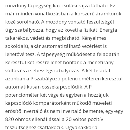
mozdony tápegység kapcsolási rajza látható. Ez 
már minden vonatkozásban a korszerű áramkörök 
közé sorolható. A mozdony vontató feszültségét 
úgy szabályozza, hogy az követi a fizikát. Energia 
takarékos, védett és megbízható. Kényelmes 
sokoldalú, akár automatizálható vezérlést is 
lehetővé tesz. A tápegység működését a feladatán 
keresztül két részre lehet bontani: a menetirány 
váltás és a sebességszabályozás. A két feladat 
azonban a P szabályozó potenciométeren keresztül 
automatikusan összekapcsolódik. A P 
potenciométer két vége és egyben a hozzájuk 
kapcsolódó komparátorként működő műveleti 
erősítő invertáló és nem invertáló bemente, egy-egy 
820 ohmos ellenállással a 20 voltos pozitív 
feszültséghez csatlakozik. Ugyanakkor a 