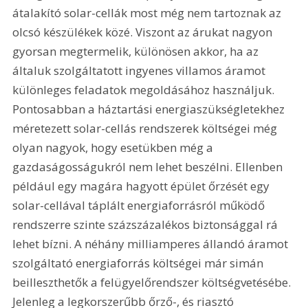
átalakító solar-cellák most még nem tartoznak az 
olcsó készülékek közé. Viszont az árukat nagyon 
gyorsan megtermelik, különösen akkor, ha az 
általuk szolgáltatott ingyenes villamos áramot 
különleges feladatok megoldásához használjuk. 
Pontosabban a háztartási energiaszükségletekhez 
méretezett solar-cellás rendszerek költségei még 
olyan nagyok, hogy esetükben még a 
gazdaságosságukról nem lehet beszélni. Ellenben 
például egy magára hagyott épület őrzését egy 
solar-cellával táplált energiaforrásról működő 
rendszerre szinte százszázalékos biztonsággal rá 
lehet bízni. A néhány milliamperes állandó áramot 
szolgáltató energiaforrás költségei már simán 
beilleszthetők a felügyelőrendszer költségvetésébe. 
Jelenleg a legkorszerűbb őrző-, és riasztó 