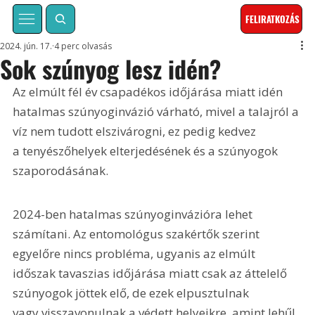
FELIRATKOZÁS
2024. jún. 17.
4 perc olvasás
Sok szúnyog lesz idén?
Az elmúlt fél év csapadékos időjárása miatt idén 
hatalmas szúnyoginvázió várható, mivel a talajról a 
víz nem tudott elszivárogni, ez pedig kedvez 
a tenyészőhelyek elterjedésének és a szúnyogok 
szaporodásának.
2024-ben hatalmas szúnyoginvázióra lehet 
számítani. Az entomológus szakértők szerint 
egyelőre nincs probléma, ugyanis az elmúlt 
időszak tavaszias időjárása miatt csak az áttelelő 
szúnyogok jöttek elő, de ezek elpusztulnak 
vagy visszavonulnak a védett helyeikre, amint lehűl 