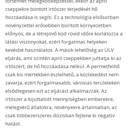
történhet melegködképzéssel, ekkor az apró 
cseppekre bontott irtószer terjedését hő 
hozzáadása is segíti. Ez a technológia elsősorban 
növényzettel erősebben borított környezetben 
előnyös, de a létrejövő köd rövid időre korlátozza a 
látási viszonyokat, ezért forgalmas helyeken 
kevésbé használatos. A másik lehetőség az ULV 
eljárás, ami szintén apró cseppekben juttatja ki az 
irtószert, de hő hozzáadása nélkül. A permetfelhő 
csak kis mértékben észlelhető, a közlekedést nem 
zavarja, ezért forgalmasabb, városias területeken 
elsődlegesen ezt az eljárást alkalmazzák. Az 
irtószer a kijuttatott mennyiségben emberekre, 
melegvérű állatokra, növényekre ártalmatlan, az 
csak többezerszeres dózisban fejtene ki negatív 
hatást.