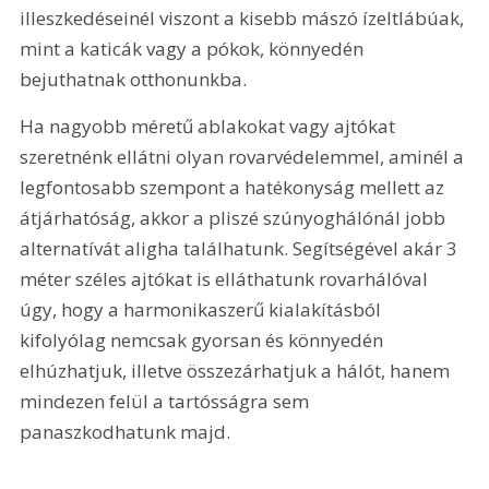
illeszkedéseinél viszont a kisebb mászó ízeltlábúak, 
mint a katicák vagy a pókok, könnyedén 
bejuthatnak otthonunkba.
Ha nagyobb méretű ablakokat vagy ajtókat 
szeretnénk ellátni olyan rovarvédelemmel, aminél a 
legfontosabb szempont a hatékonyság mellett az 
átjárhatóság, akkor a pliszé szúnyoghálónál jobb 
alternatívát aligha találhatunk. Segítségével akár 3 
méter széles ajtókat is elláthatunk rovarhálóval 
úgy, hogy a harmonikaszerű kialakításból 
kifolyólag nemcsak gyorsan és könnyedén 
elhúzhatjuk, illetve összezárhatjuk a hálót, hanem 
mindezen felül a tartósságra sem 
panaszkodhatunk majd.