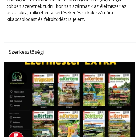
többen szeretnék tudni, honnan származik az élelmiszer az
l
asztalukra, miközben a kertészkedés sokak számára
kikapcsolódást és feltöltődést is jelent.
é
d
Szerkesztőségi