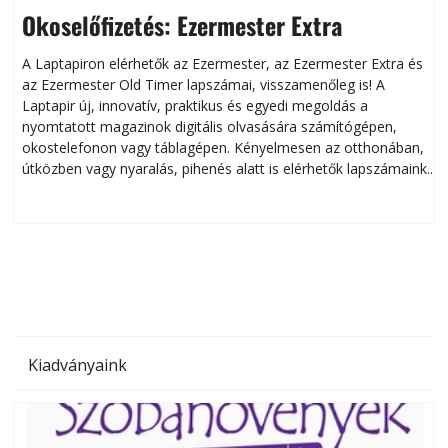
Okoselőfizetés: Ezermester Extra
A Laptapiron elérhetők az Ezermester, az Ezermester Extra és
az Ezermester Old Timer lapszámai, visszamenőleg is! A
Laptapir új, innovatív, praktikus és egyedi megoldás a
L
nyomtatott magazinok digitális olvasására számítógépen,
okostelefonon vagy táblagépen. Kényelmesen az otthonában,
útközben vagy nyaralás, pihenés alatt is elérhetők lapszámaink.
ú
Bárhol, bármikor, akár külföldön élve vagy dolgozva is
B
olvashatók az Ezermester lapszámai. A Laptapir kényelmes
megoldás, mert: – t
Kiadványaink