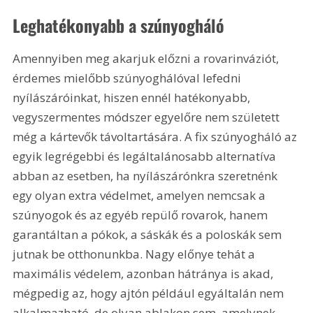
Leghatékonyabb a szúnyogháló
Amennyiben meg akarjuk előzni a rovarinváziót, 
érdemes mielőbb szúnyoghálóval lefedni 
nyílászáróinkat, hiszen ennél hatékonyabb, 
vegyszermentes módszer egyelőre nem született 
még a kártevők távoltartására. A fix szúnyogháló az 
egyik legrégebbi és legáltalánosabb alternatíva 
abban az esetben, ha nyílászárónkra szeretnénk 
egy olyan extra védelmet, amelyen nemcsak a 
szúnyogok és az egyéb repülő rovarok, hanem 
garantáltan a pókok, a sáskák és a poloskák sem 
jutnak be otthonunkba. Nagy előnye tehát a 
maximális védelem, azonban hátránya is akad, 
mégpedig az, hogy ajtón például egyáltalán nem 
alkalmazható, de olyan ablakon sem, amelynek 