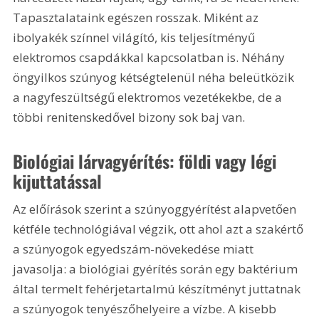
Tapasztalataink egészen rosszak. Miként az 
ibolyakék színnel világító, kis teljesítményű 
elektromos csapdákkal kapcsolatban is. Néhány 
öngyilkos szúnyog kétségtelenül néha beleütközik 
a nagyfeszültségű elektromos vezetékekbe, de a 
többi renitenskedővel bizony sok baj van.
Biológiai lárvagyérítés: földi vagy légi 
kijuttatással
Az előírások szerint a szúnyoggyérítést alapvetően 
kétféle technológiával végzik, ott ahol azt a szakértő 
a szúnyogok egyedszám-növekedése miatt 
javasolja: a biológiai gyérítés során egy baktérium 
által termelt fehérjetartalmú készítményt juttatnak 
a szúnyogok tenyészőhelyeire a vízbe. A kisebb 