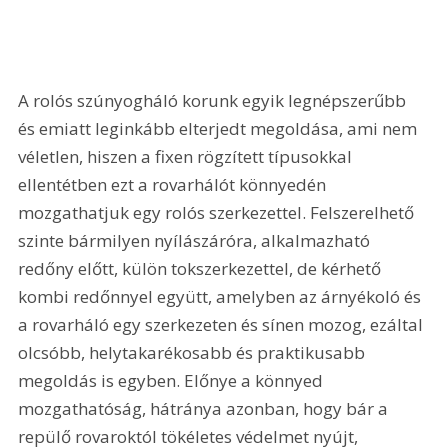
A rolós szúnyogháló korunk egyik legnépszerűbb 
és emiatt leginkább elterjedt megoldása, ami nem 
véletlen, hiszen a fixen rögzített típusokkal 
ellentétben ezt a rovarhálót könnyedén 
mozgathatjuk egy rolós szerkezettel. Felszerelhető 
szinte bármilyen nyílászáróra, alkalmazható 
redőny előtt, külön tokszerkezettel, de kérhető 
kombi redőnnyel együtt, amelyben az árnyékoló és 
a rovarháló egy szerkezeten és sínen mozog, ezáltal 
olcsóbb, helytakarékosabb és praktikusabb 
megoldás is egyben. Előnye a könnyed 
mozgathatóság, hátránya azonban, hogy bár a 
repülő rovaroktól tökéletes védelmet nyújt, 