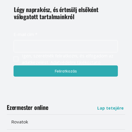
Légy naprakész, és értesülj elsőként
válogatott tartalmainkról
E-mail cím
*
Igen, szeretnék feliratkozni, és elfogadom az 
adatkezelést. 
Adatvédelmi tájékoztató
Feliratkozás
Ezermester online
Lap tetejére
Rovatok