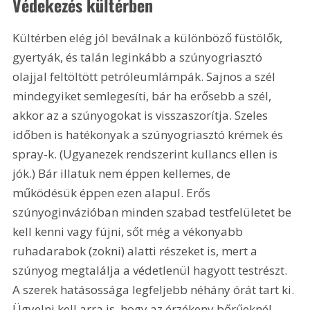
Védekezés kültérben
Kültérben elég jól beválnak a különböző füstölők, 
gyertyák, és talán leginkább a szúnyogriasztó 
olajjal feltöltött petróleumlámpák. Sajnos a szél 
mindegyiket semlegesíti, bár ha erősebb a szél, 
akkor az a szúnyogokat is visszaszorítja. Szeles 
időben is hatékonyak a szúnyogriasztó krémek és 
spray-k. (Ugyanezek rendszerint kullancs ellen is 
jók.) Bár illatuk nem éppen kellemes, de 
működésük éppen ezen alapul. Erős 
szúnyoginvázióban minden szabad testfelületet be 
kell kenni vagy fújni, sőt még a vékonyabb 
ruhadarabok (zokni) alatti részeket is, mert a 
szúnyog megtalálja a védetlenül hagyott testrészt. 
A szerek hatásossága legfeljebb néhány órát tart ki. 
Ügyelni kell arra is, hogy az érzékeny bőrűeknél 