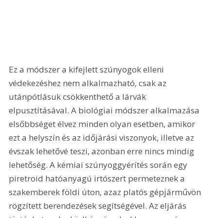
Ez a módszer a kifejlett szúnyogok elleni 
védekezéshez nem alkalmazható, csak az 
utánpótlásuk csökkenthető a lárvák 
elpusztításával. A biológiai módszer alkalmazása 
elsőbbséget élvez minden olyan esetben, amikor 
ezt a helyszín és az időjárási viszonyok, illetve az 
évszak lehetővé teszi, azonban erre nincs mindig 
lehetőség. A kémiai szúnyoggyérítés során egy 
piretroid hatóanyagú irtószert permeteznek a 
szakemberek földi úton, azaz platós gépjárművön 
rögzített berendezések segítségével. Az eljárás 