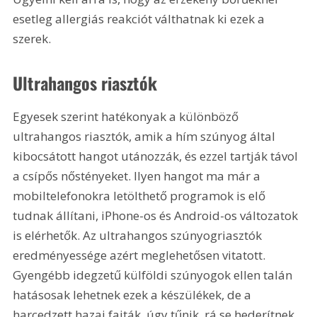
esetleg allergiás reakciót válthatnak ki ezek a 
szerek.
Ultrahangos riasztók
Egyesek szerint hatékonyak a különböző 
ultrahangos riasztók, amik a hím szúnyog által 
kibocsátott hangot utánozzák, és ezzel tartják távol 
a csípős nőstényeket. Ilyen hangot ma már a 
mobiltelefonokra letölthető programok is elő 
tudnak állítani, iPhone-os és Android-os változatok 
is elérhetők. Az ultrahangos szúnyogriasztók 
eredményessége azért meglehetősen vitatott. 
Gyengébb idegzetű külföldi szúnyogok ellen talán 
hatásosak lehetnek ezek a készülékek, de a 
harcedzett hazai fajták, úgy tűnik, rá se hederítnek. 