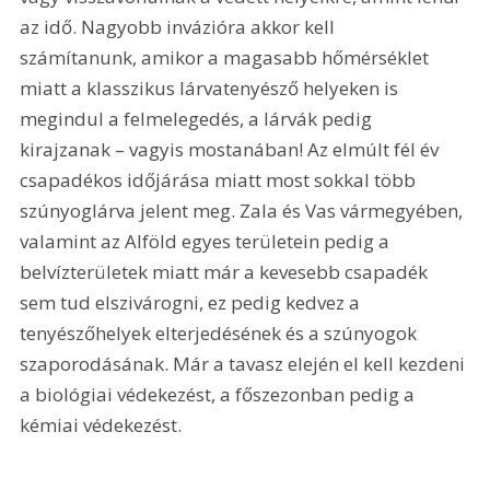
az idő. Nagyobb invázióra akkor kell 
számítanunk, amikor a magasabb hőmérséklet 
miatt a klasszikus lárvatenyésző helyeken is 
megindul a felmelegedés, a lárvák pedig 
kirajzanak – vagyis mostanában! Az elmúlt fél év 
csapadékos időjárása miatt most sokkal több 
szúnyoglárva jelent meg. Zala és Vas vármegyében, 
valamint az Alföld egyes területein pedig a 
belvízterületek miatt már a kevesebb csapadék 
sem tud elszivárogni, ez pedig kedvez a 
tenyészőhelyek elterjedésének és a szúnyogok 
szaporodásának. Már a tavasz elején el kell kezdeni 
a biológiai védekezést, a főszezonban pedig a 
kémiai védekezést.