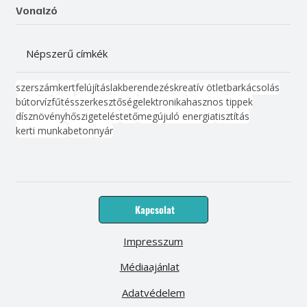
Vonalzó
Népszerű címkék
szerszám
kert
felújítás
lakberendezés
kreatív ötlet
barkácsolás
bútor
víz
fűtés
szerkesztőség
elektronika
hasznos tippek
dísznövény
hőszigetelés
tető
megújuló energia
tisztítás
kerti munka
beton
nyár
Kapcsolat
Impresszum
Médiaajánlat
Adatvédelem