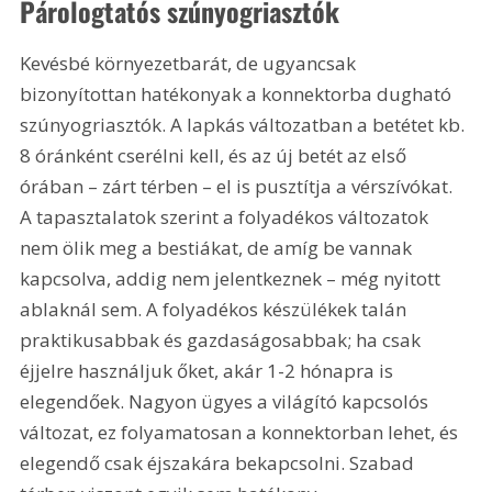
Párologtatós szúnyogriasztók
Kevésbé környezetbarát, de ugyancsak 
bizonyítottan hatékonyak a konnektorba dugható 
szúnyogriasztók. A lapkás változatban a betétet kb. 
8 óránként cserélni kell, és az új betét az első 
órában – zárt térben – el is pusztítja a vérszívókat. 
A tapasztalatok szerint a folyadékos változatok 
nem ölik meg a bestiákat, de amíg be vannak 
kapcsolva, addig nem jelentkeznek – még nyitott 
ablaknál sem. A folyadékos készülékek talán 
praktikusabbak és gazdaságosabbak; ha csak 
éjjelre használjuk őket, akár 1-2 hónapra is 
elegendőek. Nagyon ügyes a világító kapcsolós 
változat, ez folyamatosan a konnektorban lehet, és 
elegendő csak éjszakára bekapcsolni. Szabad 