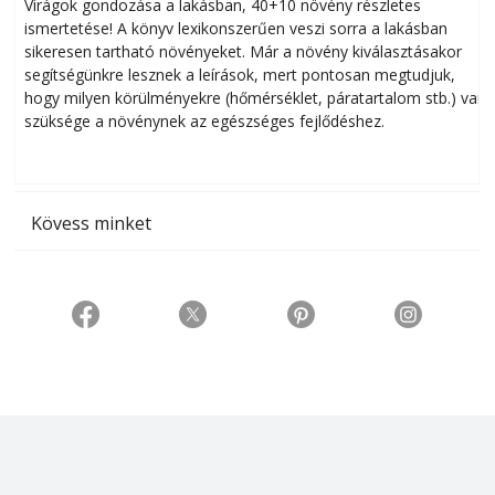
Virágok gondozása a lakásban, 40+10 növény részletes
ismertetése! A könyv lexikonszerűen veszi sorra a lakásban
s
sikeresen tart­ha­tó növényeket. Már a növény kiválasztásakor
h
segítségünkre lesznek a leírások, mert pontosan megtudjuk,
k
hogy milyen körülményekre (hőmérséklet, páratartalom stb.) van
szüksége a növénynek az egészséges fejlődéshez.
t
Kövess minket