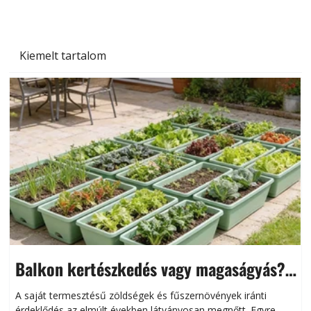
Kiemelt tartalom
Balkon kertészkedés vagy magaságyás?
Helytakarékos kertészkedés
A saját termesztésű zöldségek és fűszernövények iránti
érdeklődés az elmúlt években látványosan megnőtt. Egyre