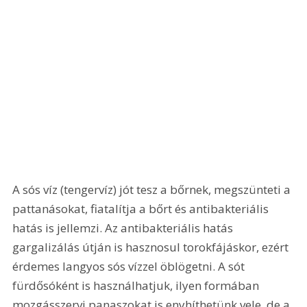
A sós víz (tengervíz) jót tesz a bőrnek, megszünteti a 
pattanásokat, fiatalítja a bőrt és antibakteriális 
hatás is jellemzi. Az antibakteriális hatás 
gargalizálás útján is hasznosul torokfájáskor, ezért 
érdemes langyos sós vízzel öblögetni. A sót 
fürdősóként is használhatjuk, ilyen formában 
mozgásszervi panaszokat is enyhíthetünk vele, de a 