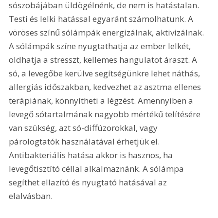
sószobájában üldögélnénk, de nem is hatástalan. 
Testi és lelki hatással egyaránt számolhatunk. A 
vöröses színű sólámpák energizálnak, aktivizálnak. 
A sólámpák színe nyugtathatja az ember lelkét, 
oldhatja a stresszt, kellemes hangulatot áraszt. A 
só, a levegőbe kerülve segítségünkre lehet náthás, 
allergiás időszakban, kedvezhet az asztma ellenes 
terápiának, könnyítheti a légzést. Amennyiben a 
levegő sótartalmának nagyobb mértékű telítésére 
van szükség, azt só-diffúzorokkal, vagy 
párologtatók használatával érhetjük el. 
Antibakteriális hatása akkor is hasznos, ha 
levegőtisztító céllal alkalmaznánk. A sólámpa 
segíthet ellazító és nyugtató hatásával az 
elalvásban.