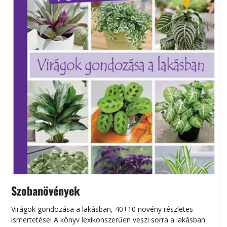
Szobanövények
Virágok gondozása a lakásban, 40+10 növény részletes
ismertetése! A könyv lexikonszerűen veszi sorra a lakásban
s