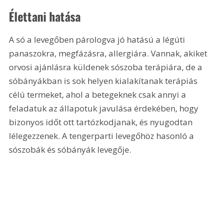
Élettani hatása
A só a levegőben párologva jó hatású a légúti 
panaszokra, megfázásra, allergiára. Vannak, akiket 
orvosi ajánlásra küldenek sószoba terápiára, de a 
sóbányákban is sok helyen kialakítanak terápiás 
célú termeket, ahol a betegeknek csak annyi a 
feladatuk az állapotuk javulása érdekében, hogy 
bizonyos időt ott tartózkodjanak, és nyugodtan 
lélegezzenek. A tengerparti levegőhöz hasonló a 
sószobák és sóbányák levegője.