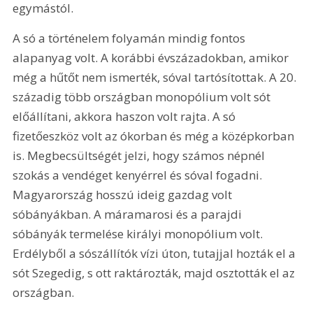
egymástól.
A só a történelem folyamán mindig fontos 
alapanyag volt. A korábbi évszázadokban, amikor 
még a hűtőt nem ismerték, sóval tartósítottak. A 20. 
századig több országban monopólium volt sót 
előállítani, akkora haszon volt rajta. A só 
fizetőeszköz volt az ókorban és még a középkorban 
is. Megbecsültségét jelzi, hogy számos népnél 
szokás a vendéget kenyérrel és sóval fogadni. 
Magyarország hosszú ideig gazdag volt 
sóbányákban. A máramarosi és a parajdi 
sóbányák termelése királyi monopólium volt. 
Erdélyből a sószállítók vízi úton, tutajjal hozták el a 
sót Szegedig, s ott raktározták, majd osztották el az 
országban.