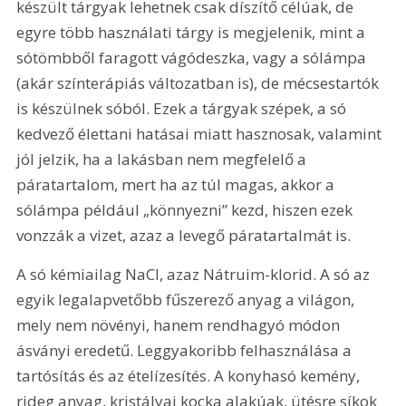
készült tárgyak lehetnek csak díszítő célúak, de 
egyre több használati tárgy is megjelenik, mint a 
sótömbből faragott vágódeszka, vagy a sólámpa 
(akár színterápiás változatban is), de mécsestartók 
is készülnek sóból. Ezek a tárgyak szépek, a só 
kedvező élettani hatásai miatt hasznosak, valamint 
jól jelzik, ha a lakásban nem megfelelő a 
páratartalom, mert ha az túl magas, akkor a 
sólámpa például „könnyezni” kezd, hiszen ezek 
vonzzák a vizet, azaz a levegő páratartalmát is.
A só kémiailag NaCl, azaz Nátruim-klorid. A só az 
egyik legalapvetőbb fűszerező anyag a világon, 
mely nem növényi, hanem rendhagyó módon 
ásványi eredetű. Leggyakoribb felhasználása a 
tartósítás és az ételízesítés. A konyhasó kemény, 
rideg anyag, kristályai kocka alakúak, ütésre síkok 