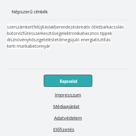
Népszerű címkék
szerszám
kert
felújítás
lakberendezés
kreatív ötlet
barkácsolás
bútor
víz
fűtés
szerkesztőség
elektronika
hasznos tippek
dísznövény
hőszigetelés
tető
megújuló energia
tisztítás
kerti munka
beton
nyár
Kapcsolat
Impresszum
Médiaajánlat
Adatvédelem
Előfizetés