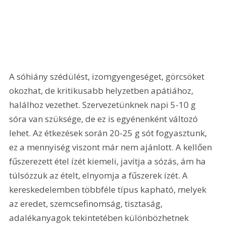
A sóhiány szédülést, izomgyengeséget, görcsöket 
okozhat, de kritikusabb helyzetben apátiához, 
halálhoz vezethet. Szervezetünknek napi 5-10 g 
sóra van szüksége, de ez is egyénenként változó 
lehet. Az étkezések során 20-25 g sót fogyasztunk, 
ez a mennyiség viszont már nem ajánlott. A kellően 
fűszerezett étel ízét kiemeli, javítja a sózás, ám ha 
túlsózzuk az ételt, elnyomja a fűszerek ízét. A 
kereskedelemben többféle típus kapható, melyek 
az eredet, szemcsefinomság, tisztaság, 
adalékanyagok tekintetében különbözhetnek 