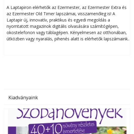
A Laptapiron elérhetők az Ezermester, az Ezermester Extra és
az Ezermester Old Timer lapszámai, visszamenőleg is! A
Laptapir új, innovatív, praktikus és egyedi megoldás a
L
nyomtatott magazinok digitális olvasására számítógépen,
okostelefonon vagy táblagépen. Kényelmesen az otthonában,
útközben vagy nyaralás, pihenés alatt is elérhetők lapszámaink.
ú
Bárhol, bármikor, akár külföldön élve vagy dolgozva is
B
olvashatók az Ezermester lapszámai. A Laptapir kényelmes
megoldás, mert: – t
Kiadványaink