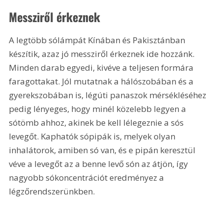
Messziről érkeznek
A legtöbb sólámpát Kínában és Pakisztánban 
készítik, azaz jó messziről érkeznek ide hozzánk. 
Minden darab egyedi, kivéve a teljesen formára 
faragottakat. Jól mutatnak a hálószobában és a 
gyerekszobában is, légúti panaszok mérsékléséhez 
pedig lényeges, hogy minél közelebb legyen a 
sótömb ahhoz, akinek be kell lélegeznie a sós 
levegőt. Kaphatók sópipák is, melyek olyan 
inhalátorok, amiben só van, és e pipán keresztül 
véve a levegőt az a benne levő són az átjön, így 
nagyobb sókoncentrációt eredményez a 
légzőrendszerünkben.