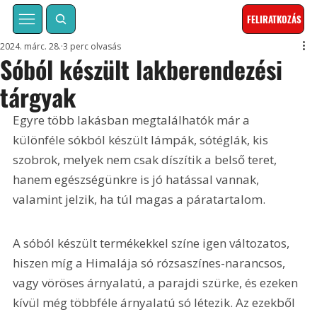
FELIRATKOZÁS
2024. márc. 28.
3 perc olvasás
Sóból készült lakberendezési
tárgyak
Egyre több lakásban megtalálhatók már a 
különféle sókból készült lámpák, sótéglák, kis 
szobrok, melyek nem csak díszítik a belső teret, 
hanem egészségünkre is jó hatással vannak, 
valamint jelzik, ha túl magas a páratartalom.
A sóból készült termékekkel színe igen változatos, 
hiszen míg a Himalája só rózsaszínes-narancsos, 
vagy vöröses árnyalatú, a parajdi szürke, és ezeken 
kívül még többféle árnyalatú só létezik. Az ezekből 