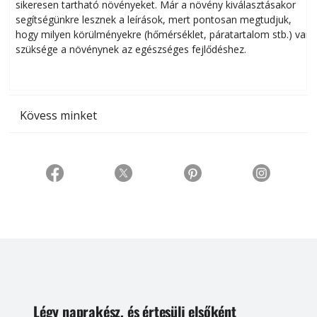
sikeresen tart­ha­tó növényeket. Már a növény kiválasztásakor
h
segítségünkre lesznek a leírások, mert pontosan megtudjuk,
k
hogy milyen körülményekre (hőmérséklet, páratartalom stb.) van
szüksége a növénynek az egészséges fejlődéshez.
t
Kövess minket
Légy naprakész, és értesülj elsőként