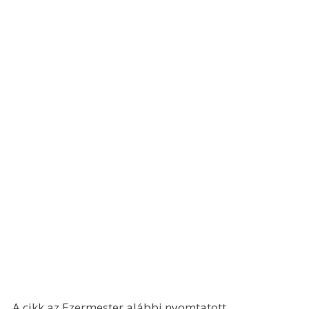
A cikk az Ezermester alábbi nyomtatott 