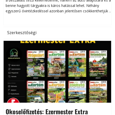
a beszállást teszi kellemetlenné, hanem az autó állapotára és a
benne hagyott tárgyakra is káros hatással lehet. Néhány
egyszerű óvintézkedéssel azonban jelentősen csökkenthetjük a
hőség káros hatásait.
l
Szerkesztőségi
Okoselőfizetés: Ezermester Extra