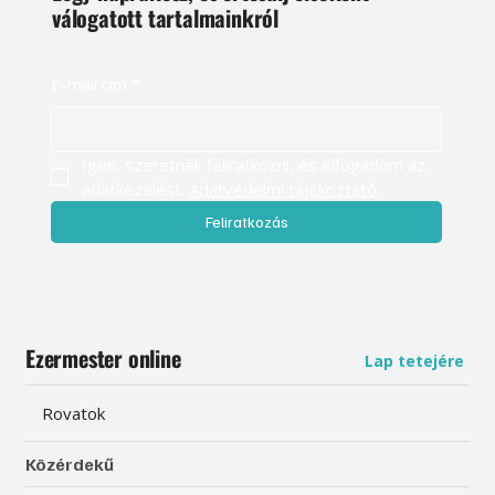
válogatott tartalmainkról
E-mail cím
*
Igen, szeretnék feliratkozni, és elfogadom az 
adatkezelést. 
Adatvédelmi tájékoztató
Feliratkozás
Ezermester online
Lap tetejére
Rovatok
Közérdekű