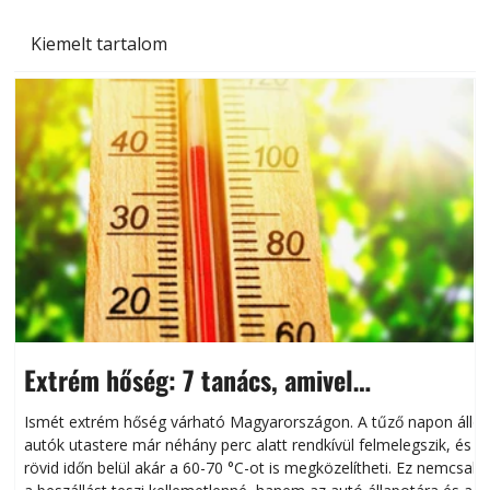
Kiemelt tartalom
Extrém hőség: 7 tanács, amivel
megóvhatjuk autónkat a nyári károktól
Ismét extrém hőség várható Magyarországon. A tűző napon álló
autók utastere már néhány perc alatt rendkívül felmelegszik, és
rövid időn belül akár a 60-70 °C-ot is megközelítheti. Ez nemcsak
n