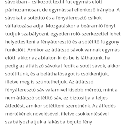
sávokban – csíkozott textil fut egymás előtt 
párhuzamosan, de egymással ellenkező irányba. A 
sávokat a sötétítő és a fényáteresztő csíkok 
váltakozása adja. Mozgatáskor a beáramló fényt 
tudjuk szabályozni, egyetlen roló-szerkezettel lehet 
helyettesíteni a fényáteresztő és a sötétítő függöny 
funkcióit. Amikor az átlátszó sávok vannak egymás 
előtt, akkor az ablakon ki és be is láthatunk, ha 
pedig az átlátszó sávokat fedik a sötét sávok, akkor 
sötétítünk, és a beláthatóságot is csökkentjük, 
illetve meg is szüntethetjük. Az átlátszó, 
fényáteresztő sáv valamivel kisebb méretű, mint a 
nem átlátszó sötétítő sáv, ez biztosítja a teljes 
átfedést, amikor sötétíteni szeretnénk. Az átfedés 
mértékének növelésével, illetve csökkentésével 
szabályozhatjuk a lakásba bejutó fény 