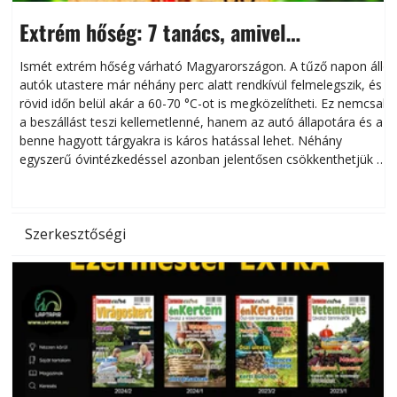
Extrém hőség: 7 tanács, amivel
megóvhatjuk autónkat a nyári károktól
Ismét extrém hőség várható Magyarországon. A tűző napon álló
autók utastere már néhány perc alatt rendkívül felmelegszik, és
rövid időn belül akár a 60-70 °C-ot is megközelítheti. Ez nemcsak
n
a beszállást teszi kellemetlenné, hanem az autó állapotára és a
benne hagyott tárgyakra is káros hatással lehet. Néhány
egyszerű óvintézkedéssel azonban jelentősen csökkenthetjük a
hőség káros hatásait.
l
Szerkesztőségi