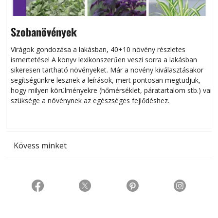
Szobanövények
Virágok gondozása a lakásban, 40+10 növény részletes
ismertetése! A könyv lexikonszerűen veszi sorra a lakásban
s
sikeresen tart­ha­tó növényeket. Már a növény kiválasztásakor
h
segítségünkre lesznek a leírások, mert pontosan megtudjuk,
k
hogy milyen körülményekre (hőmérséklet, páratartalom stb.) van
szüksége a növénynek az egészséges fejlődéshez.
t
Kövess minket