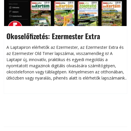
Okoselőfizetés: Ezermester Extra
A Laptapiron elérhetők az Ezermester, az Ezermester Extra és
az Ezermester Old Timer lapszámai, visszamenőleg is! A
Laptapir új, innovatív, praktikus és egyedi megoldás a
L
nyomtatott magazinok digitális olvasására számítógépen,
okostelefonon vagy táblagépen. Kényelmesen az otthonában,
útközben vagy nyaralás, pihenés alatt is elérhetők lapszámaink.
ú
Bárhol, bármikor, akár külföldön élve vagy dolgozva is
B
olvashatók az Ezermester lapszámai. A Laptapir kényelmes
megoldás, mert: – t