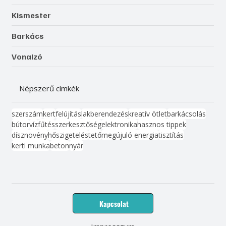
Kismester
Barkács
Vonalzó
Népszerű címkék
szerszám
kert
felújítás
lakberendezés
kreatív ötlet
barkácsolás
bútor
víz
fűtés
szerkesztőség
elektronika
hasznos tippek
dísznövény
hőszigetelés
tető
megújuló energia
tisztítás
kerti munka
beton
nyár
Kapcsolat