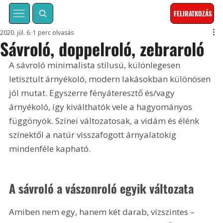
FELIRATKOZÁS
2020. júl. 6.
1 perc olvasás
Sávroló, doppelroló, zebraroló
A sávroló minimalista stílusú, különlegesen 
letisztult árnyékoló, modern lakásokban különösen 
jól mutat. Egyszerre fényáteresztő és/vagy 
árnyékoló, így kiválthatók vele a hagyományos 
függönyök. Színei változatosak, a vidám és élénk 
színektől a natúr visszafogott árnyalatokig 
mindenféle kapható.
A sávroló a vászonroló egyik változata
Amiben nem egy, hanem két darab, vízszintes – 