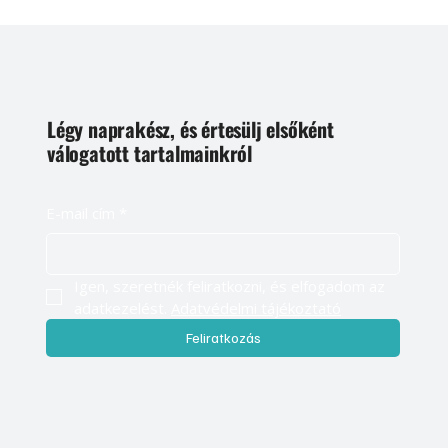
Légy naprakész, és értesülj elsőként
válogatott tartalmainkról
E-mail cím
*
Igen, szeretnék feliratkozni, és elfogadom az 
adatkezelést. 
Adatvédelmi tájékoztató
Feliratkozás