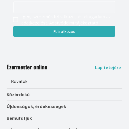
Igen, szeretnék feliratkozni, és elfogadom az 
adatkezelést. 
Adatvédelmi tájékoztató
Feliratkozás
Ezermester online
Lap tetejére
Rovatok
Közérdekű
Újdonságok, érdekességek
Bemutatjuk