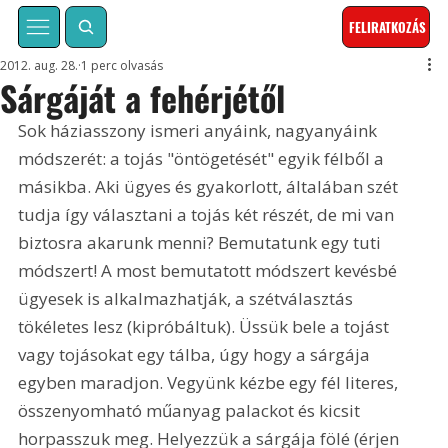
FELIRATKOZÁS
2012. aug. 28.
1 perc olvasás
Sárgáját a fehérjétől
Sok háziasszony ismeri anyáink, nagyanyáink 
módszerét: a tojás "öntögetését" egyik félből a 
másikba. Aki ügyes és gyakorlott, általában szét 
tudja így választani a tojás két részét, de mi van 
biztosra akarunk menni? Bemutatunk egy tuti 
módszert! A most bemutatott módszert kevésbé 
ügyesek is alkalmazhatják, a szétválasztás 
tökéletes lesz (kipróbáltuk). Üssük bele a tojást 
vagy tojásokat egy tálba, úgy hogy a sárgája 
egyben maradjon. Vegyünk kézbe egy fél literes, 
összenyomható műanyag palackot és kicsit 
horpasszuk meg. Helyezzük a sárgája fölé (érjen 