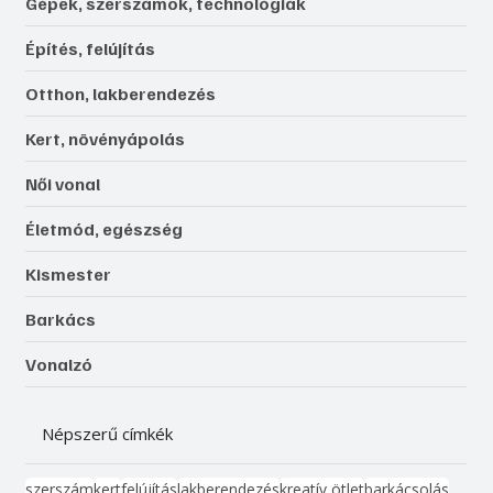
Gépek, szerszámok, technológiák
Építés, felújítás
Otthon, lakberendezés
Kert, növényápolás
Női vonal
Életmód, egészség
Kismester
Barkács
Vonalzó
Népszerű címkék
szerszám
kert
felújítás
lakberendezés
kreatív ötlet
barkácsolás