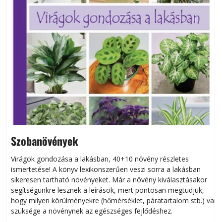
Szobanövények
Virágok gondozása a lakásban, 40+10 növény részletes
ismertetése! A könyv lexikonszerűen veszi sorra a lakásban
s
sikeresen tart­ha­tó növényeket. Már a növény kiválasztásakor
h
segítségünkre lesznek a leírások, mert pontosan megtudjuk,
k
hogy milyen körülményekre (hőmérséklet, páratartalom stb.) van
szüksége a növénynek az egészséges fejlődéshez.