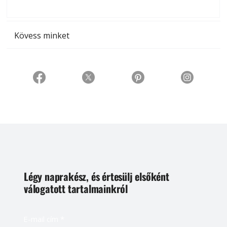
t
Kövess minket
Légy naprakész, és értesülj elsőként
válogatott tartalmainkról
E-mail cím
*