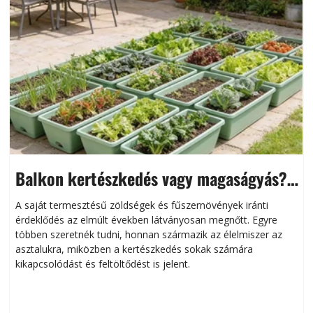
Balkon kertészkedés vagy magaságyás?
Helytakarékos kertészkedés
A saját termesztésű zöldségek és fűszernövények iránti
érdeklődés az elmúlt években látványosan megnőtt. Egyre
többen szeretnék tudni, honnan származik az élelmiszer az
l
asztalukra, miközben a kertészkedés sokak számára
kikapcsolódást és feltöltődést is jelent.
é
d