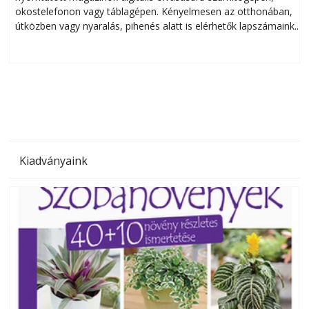
okostelefonon vagy táblagépen. Kényelmesen az otthonában,
útközben vagy nyaralás, pihenés alatt is elérhetők lapszámaink.
ú
Bárhol, bármikor, akár külföldön élve vagy dolgozva is
B
olvashatók az Ezermester lapszámai. A Laptapir kényelmes
megoldás, mert: – t
Kiadványaink