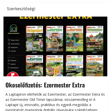
Szerkesztőségi
Okoselőfizetés: Ezermester Extra
A Laptapiron elérhetők az Ezermester, az Ezermester Extra és
az Ezermester Old Timer lapszámai, visszamenőleg is! A
Laptapir új, innovatív, praktikus és egyedi megoldás a
L
nyomtatott magazinok digitális olvasására számítógépen,