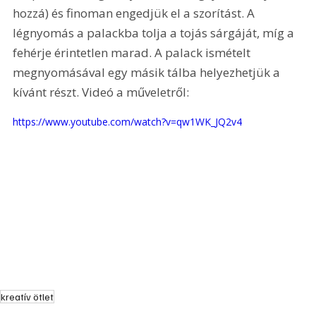
hozzá) és finoman engedjük el a szorítást. A 
légnyomás a palackba tolja a tojás sárgáját, míg a 
fehérje érintetlen marad. A palack ismételt 
megnyomásával egy másik tálba helyezhetjük a 
kívánt részt. Videó a műveletről: 
https://www.youtube.com/watch?v=qw1WK_JQ2v4
kreatív ötlet