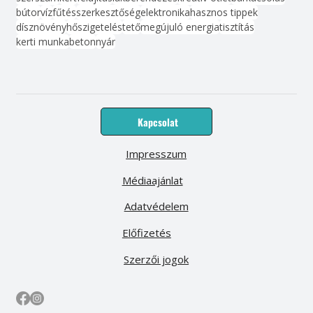
bútor
víz
fűtés
szerkesztőség
elektronika
hasznos tippek
dísznövény
hőszigetelés
tető
megújuló energia
tisztítás
kerti munka
beton
nyár
Kapcsolat
Impresszum
Médiaajánlat
Adatvédelem
Előfizetés
Szerzői jogok