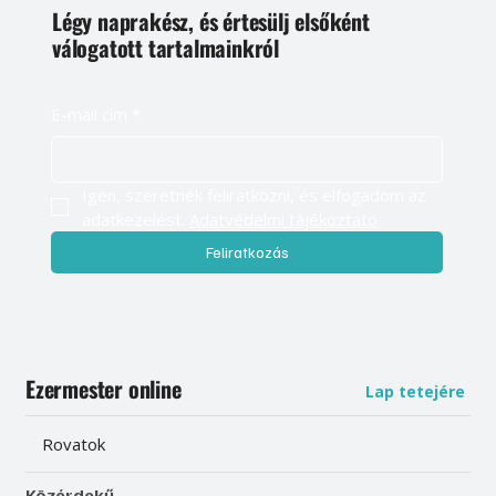
Légy naprakész, és értesülj elsőként
válogatott tartalmainkról
E-mail cím
*
Igen, szeretnék feliratkozni, és elfogadom az 
adatkezelést. 
Adatvédelmi tájékoztató
Feliratkozás
Ezermester online
Lap tetejére
Rovatok
Közérdekű