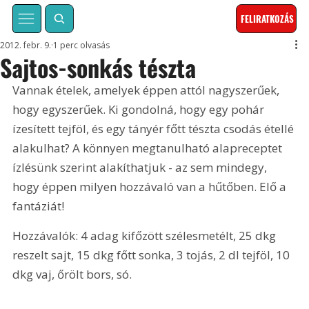
FELIRATKOZÁS
2012. febr. 9.
1 perc olvasás
Sajtos-sonkás tészta
Vannak ételek, amelyek éppen attól nagyszerűek, 
hogy egyszerűek. Ki gondolná, hogy egy pohár 
ízesített tejföl, és egy tányér főtt tészta csodás étellé 
alakulhat? A könnyen megtanulható alapreceptet 
ízlésünk szerint alakíthatjuk - az sem mindegy, 
hogy éppen milyen hozzávaló van a hűtőben. Elő a 
fantáziát!
Hozzávalók: 4 adag kifőzött szélesmetélt, 25 dkg 
reszelt sajt, 15 dkg főtt sonka, 3 tojás, 2 dl tejföl, 10 
dkg vaj, őrölt bors, só.