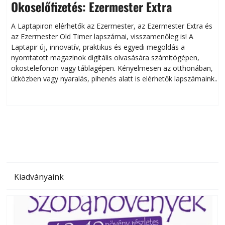
Okoselőfizetés: Ezermester Extra
A Laptapiron elérhetők az Ezermester, az Ezermester Extra és
az Ezermester Old Timer lapszámai, visszamenőleg is! A
Laptapir új, innovatív, praktikus és egyedi megoldás a
L
nyomtatott magazinok digitális olvasására számítógépen,
okostelefonon vagy táblagépen. Kényelmesen az otthonában,
útközben vagy nyaralás, pihenés alatt is elérhetők lapszámaink.
ú
Bárhol, bármikor, akár külföldön élve vagy dolgozva is
B
olvashatók az Ezermester lapszámai. A Laptapir kényelmes
megoldás, mert: – t
Kiadványaink