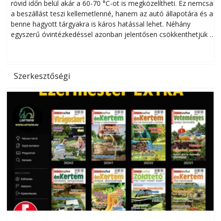
rövid időn belül akár a 60-70 °C-ot is megközelítheti. Ez nemcsak
n
a beszállást teszi kellemetlenné, hanem az autó állapotára és a
benne hagyott tárgyakra is káros hatással lehet. Néhány
egyszerű óvintézkedéssel azonban jelentősen csökkenthetjük a
hőség káros hatásait.
l
Szerkesztőségi