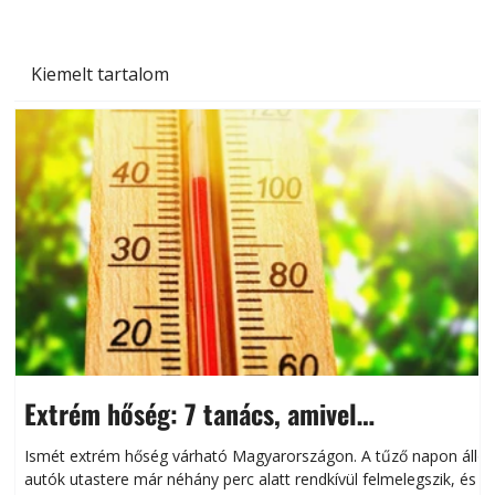
Kiemelt tartalom
Extrém hőség: 7 tanács, amivel
megóvhatjuk autónkat a nyári károktól
Ismét extrém hőség várható Magyarországon. A tűző napon álló
autók utastere már néhány perc alatt rendkívül felmelegszik, és