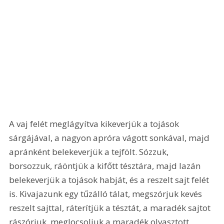
A vaj felét meglágyítva kikeverjük a tojások 
sárgájával, a nagyon apróra vágott sonkával, majd 
apránként belekeverjük a tejfölt. Sózzuk, 
borsozzuk, ráöntjük a kifőtt tésztára, majd lazán 
belekeverjük a tojások habját, és a reszelt sajt felét 
is. Kivajazunk egy tűzálló tálat, megszórjuk kevés 
reszelt sajttal, ráterítjük a tésztát, a maradék sajtot 
rászórjuk, meglocsoljuk a maradék olvasztott 