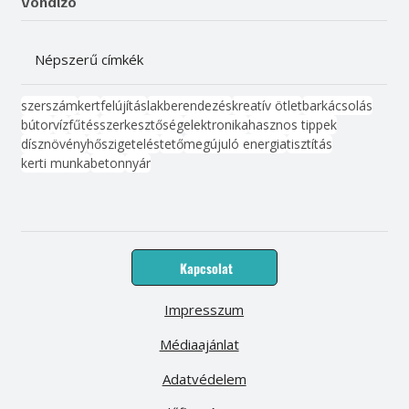
Vonalzó
Népszerű címkék
szerszám
kert
felújítás
lakberendezés
kreatív ötlet
barkácsolás
bútor
víz
fűtés
szerkesztőség
elektronika
hasznos tippek
dísznövény
hőszigetelés
tető
megújuló energia
tisztítás
kerti munka
beton
nyár
Kapcsolat
Impresszum
Médiaajánlat
Adatvédelem