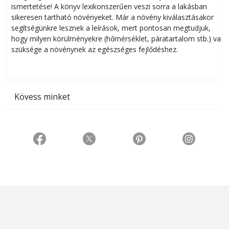
ismertetése! A könyv lexikonszerűen veszi sorra a lakásban
s
sikeresen tart­ha­tó növényeket. Már a növény kiválasztásakor
h
segítségünkre lesznek a leírások, mert pontosan megtudjuk,
k
hogy milyen körülményekre (hőmérséklet, páratartalom stb.) van
szüksége a növénynek az egészséges fejlődéshez.
t
Kövess minket