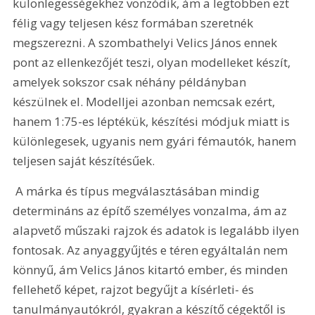
különlegességekhez vonzódik, ám a legtöbben ezt 
félig vagy teljesen kész formában szeretnék 
megszerezni. A szombathelyi Velics János ennek 
pont az ellenkezőjét teszi, olyan modelleket készít, 
amelyek sokszor csak néhány példányban 
készülnek el. Modelljei azonban nemcsak ezért, 
hanem 1:75-es léptékük, készítési módjuk miatt is 
különlegesek, ugyanis nem gyári fémautók, hanem 
teljesen saját készítésűek.
 A márka és típus megválasztásában mindig 
determináns az építő személyes vonzalma, ám az 
alapvető műszaki rajzok és adatok is legalább ilyen 
fontosak. Az anyaggyűjtés e téren egyáltalán nem 
könnyű, ám Velics János kitartó ember, és minden 
fellehető képet, rajzot begyűjt a kísérleti- és 
tanulmányautókról, gyakran a készítő cégektől is 