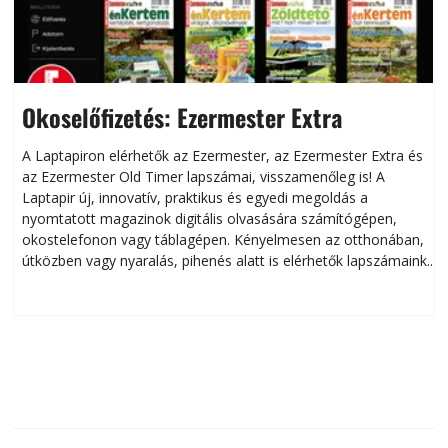
Okoselőfizetés: Ezermester Extra
A Laptapiron elérhetők az Ezermester, az Ezermester Extra és
az Ezermester Old Timer lapszámai, visszamenőleg is! A
Laptapir új, innovatív, praktikus és egyedi megoldás a
L
nyomtatott magazinok digitális olvasására számítógépen,
okostelefonon vagy táblagépen. Kényelmesen az otthonában,
útközben vagy nyaralás, pihenés alatt is elérhetők lapszámaink.
ú
Bárhol, bármikor, akár külföldön élve vagy dolgozva is
B
olvashatók az Ezermester lapszámai. A Laptapir kényelmes
megoldás, mert: – t