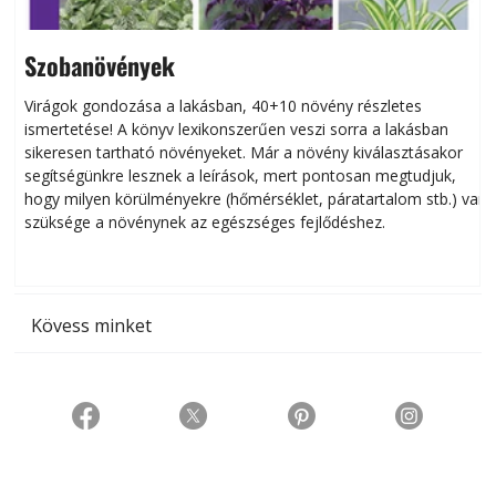
Szobanövények
Virágok gondozása a lakásban, 40+10 növény részletes
ismertetése! A könyv lexikonszerűen veszi sorra a lakásban
s
sikeresen tart­ha­tó növényeket. Már a növény kiválasztásakor
h
segítségünkre lesznek a leírások, mert pontosan megtudjuk,
k
hogy milyen körülményekre (hőmérséklet, páratartalom stb.) van
szüksége a növénynek az egészséges fejlődéshez.
t
Kövess minket