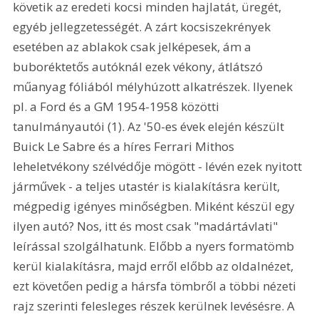
követik az eredeti kocsi minden hajlatát, üregét, 
egyéb jellegzetességét. A zárt kocsiszekrények 
esetében az ablakok csak jelképesek, ám a 
buboréktetős autóknál ezek vékony, átlátszó 
műanyag fóliából mélyhúzott alkatrészek. Ilyenek 
pl. a Ford és a GM 1954-1958 közötti 
tanulmányautói (1). Az '50-es évek elején készült 
Buick Le Sabre és a híres Ferrari Mithos 
leheletvékony szélvédője mögött - lévén ezek nyitott 
járművek - a teljes utastér is kialakításra került, 
mégpedig igényes minőségben. Miként készül egy 
ilyen autó? Nos, itt és most csak "madártávlati" 
leírással szolgálhatunk. Előbb a nyers formatömb 
kerül kialakításra, majd erről előbb az oldalnézet, 
ezt követően pedig a hársfa tömbről a többi nézeti 
rajz szerinti felesleges részek kerülnek levésésre. A 