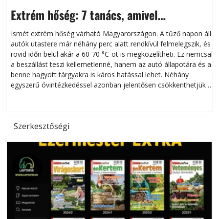
Extrém hőség: 7 tanács, amivel
megóvhatjuk autónkat a nyári károktól
Ismét extrém hőség várható Magyarországon. A tűző napon álló
autók utastere már néhány perc alatt rendkívül felmelegszik, és
rövid időn belül akár a 60-70 °C-ot is megközelítheti. Ez nemcsak
n
a beszállást teszi kellemetlenné, hanem az autó állapotára és a
benne hagyott tárgyakra is káros hatással lehet. Néhány
egyszerű óvintézkedéssel azonban jelentősen csökkenthetjük a
hőség káros hatásait.
l
Szerkesztőségi