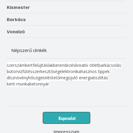
Kismester
Barkács
Vonalzó
Népszerű címkék
szerszám
kert
felújítás
lakberendezés
kreatív ötlet
barkácsolás
bútor
víz
fűtés
szerkesztőség
elektronika
hasznos tippek
dísznövény
hőszigetelés
tető
megújuló energia
tisztítás
kerti munka
beton
nyár
Kapcsolat
Impresszum