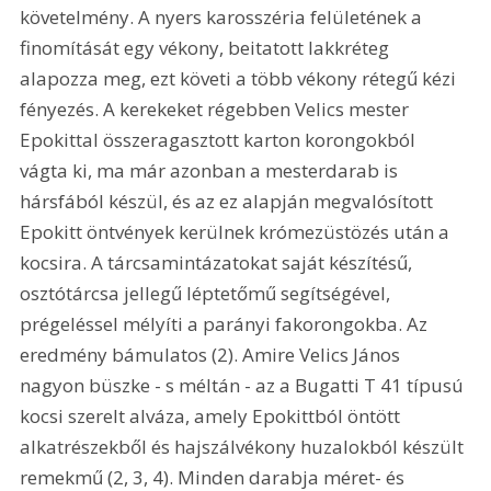
követelmény. A nyers karosszéria felületének a 
finomítását egy vékony, beitatott lakkréteg 
alapozza meg, ezt követi a több vékony rétegű kézi 
fényezés. A kerekeket régebben Velics mester 
Epokittal összeragasztott karton korongokból 
vágta ki, ma már azonban a mesterdarab is 
hársfából készül, és az ez alapján megvalósított 
Epokitt öntvények kerülnek krómezüstözés után a 
kocsira. A tárcsamintázatokat saját készítésű, 
osztótárcsa jellegű léptetőmű segítségével, 
prégeléssel mélyíti a parányi fakorongokba. Az 
eredmény bámulatos (2). Amire Velics János 
nagyon büszke - s méltán - az a Bugatti T 41 típusú 
kocsi szerelt alváza, amely Epokittból öntött 
alkatrészekből és hajszálvékony huzalokból készült 
remekmű (2, 3, 4). Minden darabja méret- és 