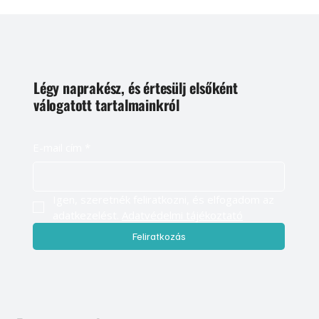
Légy naprakész, és értesülj elsőként
válogatott tartalmainkról
E-mail cím
*
Igen, szeretnék feliratkozni, és elfogadom az 
adatkezelést. 
Adatvédelmi tájékoztató
Feliratkozás