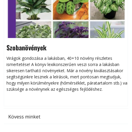
Szobanövények
Virágok gondozása a lakásban, 40+10 növény részletes
ismertetése! A könyv lexikonszerűen veszi sorra a lakásban
s
sikeresen tart­ha­tó növényeket. Már a növény kiválasztásakor
h
segítségünkre lesznek a leírások, mert pontosan megtudjuk,
k
hogy milyen körülményekre (hőmérséklet, páratartalom stb.) van
szüksége a növénynek az egészséges fejlődéshez.
t
Kövess minket