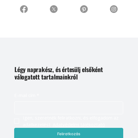
Légy naprakész, és értesülj elsőként
válogatott tartalmainkról
E-mail cím
*
Igen, szeretnék feliratkozni, és elfogadom az 
adatkezelést. 
Adatvédelmi tájékoztató
Feliratkozás