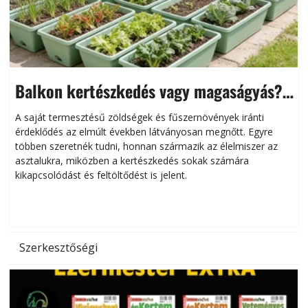
Balkon kertészkedés vagy magaságyás?
Helytakarékos kertészkedés
A saját termesztésű zöldségek és fűszernövények iránti
érdeklődés az elmúlt években látványosan megnőtt. Egyre
többen szeretnék tudni, honnan származik az élelmiszer az
l
asztalukra, miközben a kertészkedés sokak számára
kikapcsolódást és feltöltődést is jelent.
é
d
Szerkesztőségi