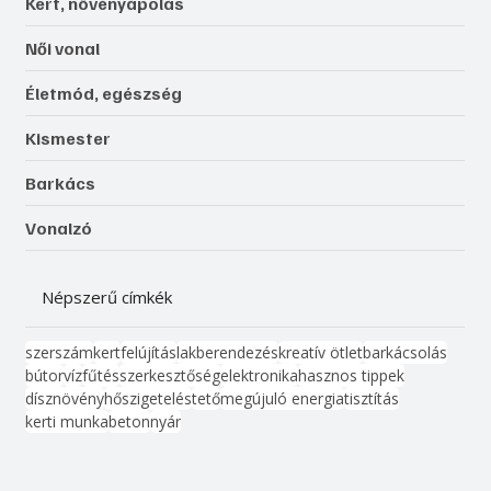
Kert, növényápolás
Női vonal
Életmód, egészség
Kismester
Barkács
Vonalzó
Népszerű címkék
szerszám
kert
felújítás
lakberendezés
kreatív ötlet
barkácsolás
bútor
víz
fűtés
szerkesztőség
elektronika
hasznos tippek
dísznövény
hőszigetelés
tető
megújuló energia
tisztítás
kerti munka
beton
nyár