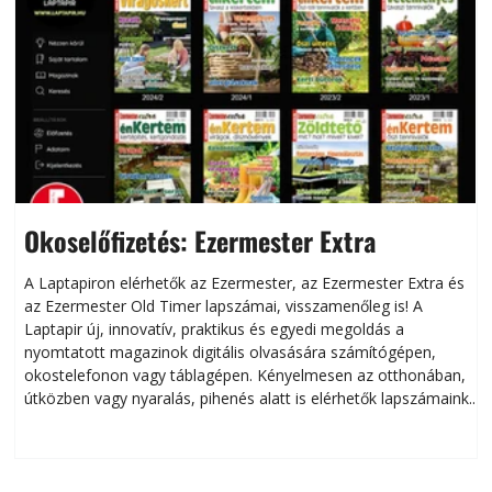
Okoselőfizetés: Ezermester Extra
A Laptapiron elérhetők az Ezermester, az Ezermester Extra és
az Ezermester Old Timer lapszámai, visszamenőleg is! A
Laptapir új, innovatív, praktikus és egyedi megoldás a
L
nyomtatott magazinok digitális olvasására számítógépen,
okostelefonon vagy táblagépen. Kényelmesen az otthonában,
útközben vagy nyaralás, pihenés alatt is elérhetők lapszámaink.
ú
Bárhol, bármikor, akár külföldön élve vagy dolgozva is
B
olvashatók az Ezermester lapszámai. A Laptapir kényelmes
megoldás, mert: – t