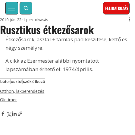
FELIRATKOZÁS
2010. jún. 22.
1 perc olvasás
Rusztikus étkezősarok
Étkezősarok, asztal + támlás pad készítése, kettő és 
négy személyre. 
A cikk az Ezermester alábbi nyomtatott 
lapszámában érhető el: 1974/április.
bútor
asztal
szék
étkező
Otthon, lakberendezés
Oldtimer