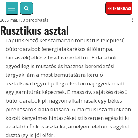
FELIRATKOZÁS
2008. máj. 1.
3 perc olvasás
Rusztikus asztal
Lapunk előző két számában robusztus felépítésű 
bútordarabok (energiatakarékos állólámpa, 
hintaszék) elkészítését ismertettük. E darabok 
egyedileg is mutatós és hasznos berendezési 
tárgyak, ám a most bemutatásra kerülő 
asztalkával együtt jellegzetes formajegyeik miatt 
egy garnitúrát képeznek. E masszív, sajátkészítésű 
bútordarabok pl. nagyon alkalmasak egy békés 
pihenősarok kialakítására. A márciusi számunkban 
közölt kényelmes hintaszéket stílszerűen egészíti ki 
az alábbi fiókos asztalka, amelyen telefon, s egykét 
dísztárgy is jól elfér. 