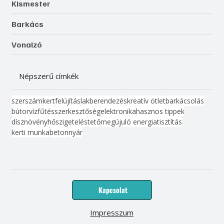
Kismester
Barkács
Vonalzó
Népszerű címkék
szerszám
kert
felújítás
lakberendezés
kreatív ötlet
barkácsolás
bútor
víz
fűtés
szerkesztőség
elektronika
hasznos tippek
dísznövény
hőszigetelés
tető
megújuló energia
tisztítás
kerti munka
beton
nyár
Kapcsolat
Impresszum