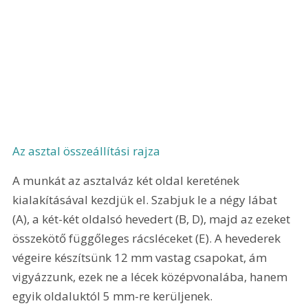
Az asztal összeállítási rajza
A munkát az asztalváz két oldal keretének 
kialakításával kezdjük el. Szabjuk le a négy lábat 
(A), a két-két oldalsó hevedert (B, D), majd az ezeket 
összekötő függőleges rácsléceket (E). A hevederek 
végeire készítsünk 12 mm vastag csapokat, ám 
vigyázzunk, ezek ne a lécek középvonalába, hanem 
egyik oldaluktól 5 mm-re kerüljenek. 