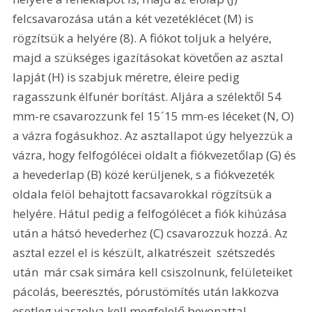
felcsavarozása után a két vezetéklécet (M) is 
rögzítsük a helyére (8). A fiókot toljuk a helyére, 
majd a szükséges igazításokat követően az asztal 
lapját (H) is szabjuk méretre, éleire pedig 
ragasszunk élfunér borítást. Aljára a szélektől 54 
mm-re csavarozzunk fel 15´15 mm-es léceket (N, O) 
a vázra fogásukhoz. Az asztallapot úgy helyezzük a 
vázra, hogy felfogólécei oldalt a fiókvezetőlap (G) és 
a hevederlap (B) közé kerüljenek, s a fiókvezeték 
oldala felöl behajtott facsavarokkal rögzítsük a 
helyére. Hátul pedig a felfogólécet a fiók kihúzása 
után a hátsó hevederhez (C) csavarozzuk hozzá. Az 
asztal ezzel el is készült, alkatrészeit  szétszedés 
után  már csak simára kell csiszolnunk, felületeiket 
pácolás, beeresztés, pórustömítés után lakkozva 
esetleg viaszolva kell megfelelő bevonattal 