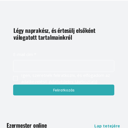
Légy naprakész, és értesülj elsőként
válogatott tartalmainkról
E-mail cím
*
Igen, szeretnék feliratkozni, és elfogadom az 
adatkezelést. 
Adatvédelmi tájékoztató
Feliratkozás
Ezermester online
Lap tetejére