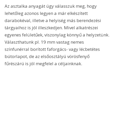
Az asztalka anyagát úgy válasszuk meg, hogy 
lehetőleg azonos legyen a már elkészített 
darabokéval, illetve a helyiség más berendezési 
tárgyaihoz is jól illeszkedjen. Mivel alkatrészei 
egyenes felületűek, viszonylag könnyű a helyzetünk. 
Választhatunk pl. 19 mm vastag nemes 
színfunérral borított faforgács- vagy lécbetétes 
bútorlapot, de az elsőosztályú vörösfenyő 
fűrészárú is jól megfelel a céljainknak.