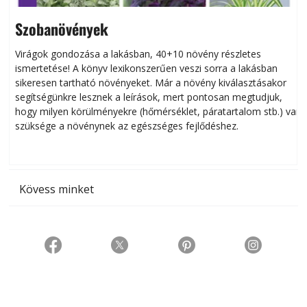
Szobanövények
Virágok gondozása a lakásban, 40+10 növény részletes
ismertetése! A könyv lexikonszerűen veszi sorra a lakásban
s
sikeresen tart­ha­tó növényeket. Már a növény kiválasztásakor
h
segítségünkre lesznek a leírások, mert pontosan megtudjuk,
k
hogy milyen körülményekre (hőmérséklet, páratartalom stb.) van
szüksége a növénynek az egészséges fejlődéshez.
t
Kövess minket