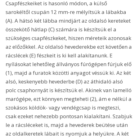
Csapfészkeiket is hasonló módon, a külső 
sarokéltől csupán 12 mm-re mélyítsük a lábakba 
(A). A hátsó két lábba mindjárt az oldalsó kereteket 
összekötő hátlap (C) számára is készítsük el a 
szükséges csapfészkeket, hiszen méreteik azonosak 
az előzőkkel. Az oldalsó hevederekbe ezt követően a 
rácslécek (E) fészkeit is ki kell alakítanunk. E 
nyílásokat lehetőleg állványos fúrógépen fúrjuk elő 
(1), majd a furatok közötti anyagot véssük ki. Az két 
alsó, keskenyebb hevederbe (D) az áthidaló alsó 
polc csaphornyát is készítsük el. Akinek van lamelló 
marógépe, ezt könnyen megteheti (2), ám e nélkül a 
szokásos köldök- vagy vendégcsap is megteszi, 
csak ezeket nehezebb pontosan kialakítani. Szabjuk 
le a rácsléceket is, majd a hevederek beütése után 
az oldalkeretek lábait is nyomjuk a helyükre. A két 