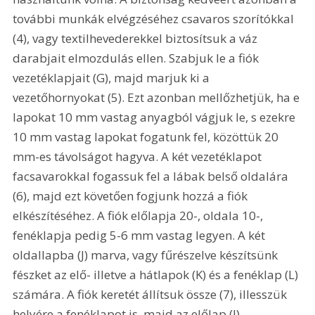
további munkák elvégzéséhez csavaros szorítókkal 
(4), vagy textilhevederekkel biztosítsuk a váz 
darabjait elmozdulás ellen. Szabjuk le a fiók 
vezetéklapjait (G), majd marjuk ki a 
vezetőhornyokat (5). Ezt azonban mellőzhetjük, ha e 
lapokat 10 mm vastag anyagból vágjuk le, s ezekre 
10 mm vastag lapokat fogatunk fel, közöttük 20 
mm-es távolságot hagyva. A két vezetéklapot 
facsavarokkal fogassuk fel a lábak belső oldalára 
(6), majd ezt követően fogjunk hozzá a fiók 
elkészítéséhez. A fiók előlapja 20-, oldala 10-, 
fenéklapja pedig 5-6 mm vastag legyen. A két 
oldallapba (J) marva, vagy fűrészelve készítsünk 
fészket az elő- illetve a hátlapok (K) és a fenéklap (L) 
számára. A fiók keretét állítsuk össze (7), illesszük 
helyére a fenéklapot is, majd az előlap (J) 