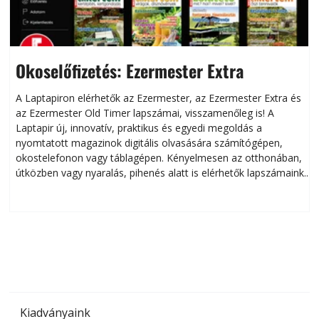
Okoselőfizetés: Ezermester Extra
A Laptapiron elérhetők az Ezermester, az Ezermester Extra és
az Ezermester Old Timer lapszámai, visszamenőleg is! A
Laptapir új, innovatív, praktikus és egyedi megoldás a
L
nyomtatott magazinok digitális olvasására számítógépen,
okostelefonon vagy táblagépen. Kényelmesen az otthonában,
útközben vagy nyaralás, pihenés alatt is elérhetők lapszámaink.
ú
Bárhol, bármikor, akár külföldön élve vagy dolgozva is
B
olvashatók az Ezermester lapszámai. A Laptapir kényelmes
megoldás, mert: – t
Kiadványaink