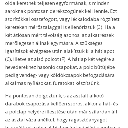
oldalkeretnek teljesen egyformának, s minden 
saroknak pontosan derékszögűnek kell lennie. Ezt 
szorítókkal összefogott, vagy léckalodába rögzített 
kereteken mérőszalaggal is ellenőrizzük (3). Ha a 
két átlósan mért távolság azonos, az alkatrészek 
merőlegesen állnak egymásra. A szükséges 
igazítások elvégzése után alakítsuk ki a hátlapot 
(C), illetve az alsó polcot (F). A hátlap két végére a 
hevederekhez hasonló csapokat, a polc bütüjébe 
pedig vendég- vagy köldökcsapok befogadására 
alkalmas nyílásokat, furatokat készítsünk.
Ha pontosan dolgoztunk, s az asztalt alkotó 
darabok csapozása kellően szoros, akkor a hát- és 
a polclap helyére illesztése után már szilárdan áll 
az asztal váza anélkül, hogy ragasztóanyagot 
használtunk volna. A biztonság kedvéért azonban a 