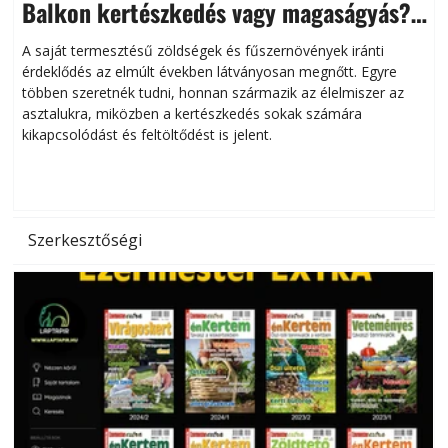
Balkon kertészkedés vagy magaságyás?
Helytakarékos kertészkedés
A saját termesztésű zöldségek és fűszernövények iránti
érdeklődés az elmúlt években látványosan megnőtt. Egyre
többen szeretnék tudni, honnan származik az élelmiszer az
l
asztalukra, miközben a kertészkedés sokak számára
kikapcsolódást és feltöltődést is jelent.
é
d
Szerkesztőségi